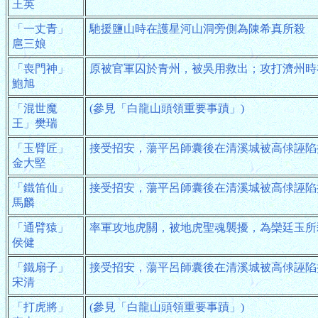
王英
「一丈青」
馳援鹽山時在護星河山洞旁側為陳希真所殺
扈三娘
「喪門神」
原被官軍囚於青州，被吳用救出；攻打濟州時
鮑旭
「混世魔
(參見「白龍山頭領重要事蹟」)
王」樊瑞
「玉臂匠」
接受招安，蕩平呂師囊後在清溪城被高俅誣陷
金大堅
「鐵笛仙」
接受招安，蕩平呂師囊後在清溪城被高俅誣陷
馬麟
「通臂猿」
率軍攻地虎關，被地虎聖魂襲擾，為欒廷玉所
侯健
「鐵扇子」
接受招安，蕩平呂師囊後在清溪城被高俅誣陷
宋清
「打虎將」
(參見「白龍山頭領重要事蹟」)