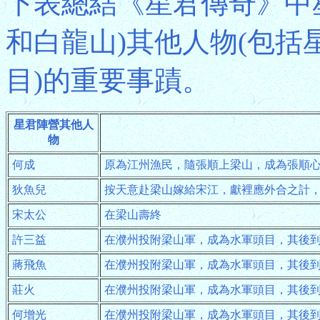
下表總結《星君傳奇》中
和白龍山)其他人物(包
目)的重要事蹟。
星君陣營其他人
物
何成
原為江州漁民，隨張順上梁山，成為張順
狄魚兒
按天意赴梁山嫁給宋江，獻裡應外合之計
宋太公
在梁山壽終
許三益
在濮州投附梁山軍，成為水軍頭目，其後
蔣飛魚
在濮州投附梁山軍，成為水軍頭目，其後
莊火
在濮州投附梁山軍，成為水軍頭目，其後
何增光
在濮州投附梁山軍，成為水軍頭目，其後