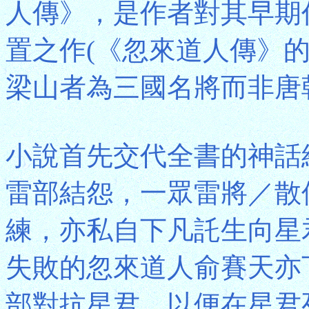
人傳》，是作者對其早期
置之作(《忽來道人傳》
梁山者為三國名將而非唐
小說首先交代全書的神話
雷部結怨，一眾雷將／散
練，亦私自下凡託生向星
失敗的忽來道人俞賽天亦
部對抗星君，以便在星君