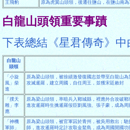
王飛豹
原為虎翼山頭領，後遷往鹽山，在鹽山南為
白龍山頭領重要事蹟
下表總結《星君傳奇》中
白龍山
頭領
「小旋
原為梁山頭領，被徐績激發復國志並帶至白龍山為
風」柴
攻滅暹羅，建立周國，自任周王，並獲宋廷敕封
進
「撲天
原為梁山頭領，率暗兵入鄆城縣，裡應外合攻破鄆
雕」李
進攻暹羅時生擒暹羅佞臣劉風強、張子豪，成為周
應
「神機
原為梁山頭領，被官軍囚於青州，被吳用救出；馳
軍師」
師，進攻暹羅時定計攻取金鰲島，成為周國開國功