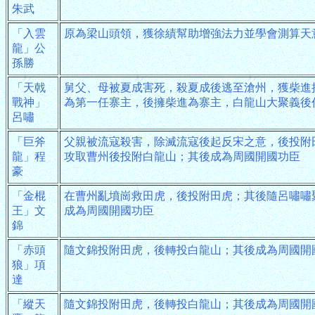
朱武
「入雲
原為梁山頭領，獲徐績幫助增強法力並學會測算天
龍」公
孫勝
「天戟
舅父、母被夏成害死，殺夏成後逃至滄州，獲柴進
戰神」
為第一任寨主，後擁柴進為寨主，白龍山大聚義後
呂嘯
「巨斧
父親被流寇殺害，除滅流寇後起反宋之意，後投附
龍」程
攻取曹州後投附白龍山；其後成為周國開國功臣
豪
「金棍
在曹州亂墳崗救田虎，後投附田虎；其後隨呂嘯嘯
王」文
成為周國開國功臣
錦
「赤頭
隨文錦投附田虎，後轉投白龍山；其後成為周國開
狼」項
達
「縱天
隨文錦投附田虎，後轉投白龍山；其後成為周國開