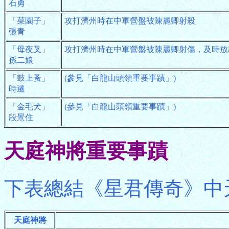
石勇
「菜園子」
攻打濟州時在中軍營盤被陳麗卿射殺
張青
「母夜叉」
攻打濟州時在中軍營盤被陳麗卿射傷，及時放
孫二娘
「鼓上蚤」
(參見「白龍山頭領重要事蹟」)
時遷
「金毛犬」
(參見「白龍山頭領重要事蹟」)
段景住
天庭神將重要事蹟
下表總結《星君傳奇》中
天庭神將