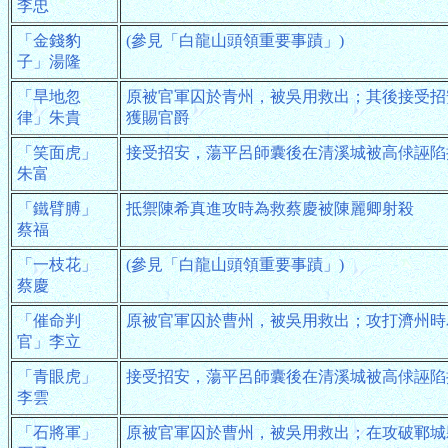
李忠
「金錢豹
(參見「白龍山頭領重要事蹟」)
子」湯隆
「旱地忽
原被官軍囚於青州，被吳用救出；其後接受招
律」朱貴
獲賜官爵
「笑面虎」
接受招安，蕩平呂師囊後在清溪城被高俅誣陷
朱富
「鐵臂膊」
抵禦陳希真進攻時為救蔡慶被陳麗卿射殺
蔡福
「一枝花」
(參見「白龍山頭領重要事蹟」)
蔡慶
「催命判
原被官軍囚於曹州，被吳用救出；攻打濟州時
官」李立
「青眼虎」
接受招安，蕩平呂師囊後在清溪城被高俅誣陷
李雲
「石將軍」
原被官軍囚於曹州，被吳用救出；在攻破鄆城