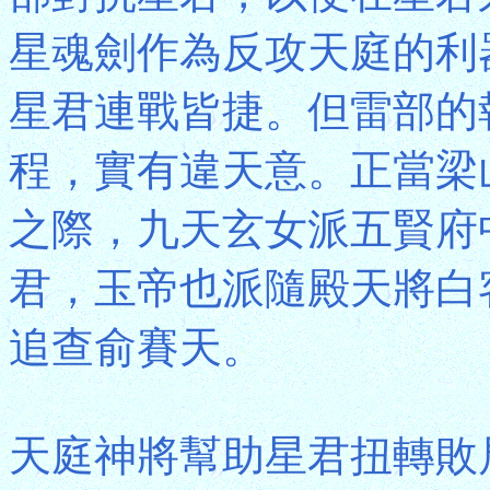
星魂劍作為反攻天庭的利
星君連戰皆捷。但雷部的
程，實有違天意。正當梁
之際，九天玄女派五賢府
君，玉帝也派隨殿天將白
追查俞賽天。
天庭神將幫助星君扭轉敗