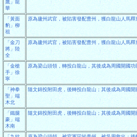
鷹」龍
華
「黃面
原為廬州武官，被陷害發配曹州，獲白龍山人馬釋
豹」柳
祖
「金刀
原為廬州武官，被陷害發配曹州，獲白龍山人馬釋
將」陸
全
「金槍
原為梁山頭領，轉投白龍山，其後成為周國開國功
手」徐
寧
「神拳
隨文錦投附田虎，後轉投白龍山；其後成為周國開
聖」端
木北
「鐵腿
隨文錦投附田虎，後轉投白龍山；其後成為周國開
豪」端
木南
「九紋
原為梁山頭領，被官軍囚於青州，被吳用救出；後