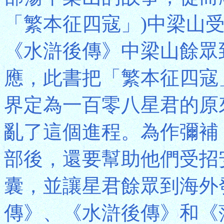
「繁本征四寇」)中梁山
《水滸後傳》中梁山餘眾
應，此書把「繁本征四寇
界定為一百零八星君的原
亂了這個進程。為作彌補
部後，還要幫助他們受招
囊，並讓星君餘眾到海外
傳》、《水滸後傳》和《