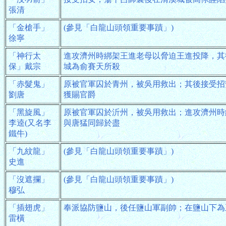
張清
「金槍手」
(參見「白龍山頭領重要事蹟」)
徐寧
「神行太
進攻濟州時綁架王進老母以脅迫王進投降，其
保」戴宗
城為俞賽天所殺
「赤髮鬼」
原被官軍囚於青州，被吳用救出；其後接受招
劉唐
獲賜官爵
「黑旋風」
原被官軍囚於沂州，被吳用救出；進攻濟州時
李逵(又名李
與唐猛同歸於盡
鐵牛)
「九紋龍」
(參見「白龍山頭領重要事蹟」)
史進
「沒遮攔」
(參見「白龍山頭領重要事蹟」)
穆弘
「插翅虎」
奉派協防鹽山，後任鹽山軍副帥；在鹽山下為
雷橫