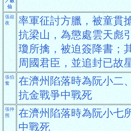
／散
仙
張叔
率軍征討方臘，被童貫
夜
抗梁山，為懲處雲天彪
瓊所擒，被迫簽降書；
周國君臣，並追封已故
張伯
在濟州陷落時為阮小二
奮
抗金戰爭中戰死
張仲
在濟州陷落時為阮小七
熊
中戰死