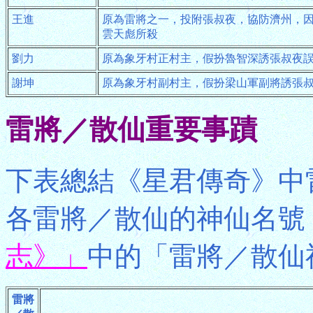
王進
原為雷將之一，投附張叔夜，協防濟州，
雲天彪所殺
劉力
原為象牙村正村主，假扮魯智深誘張叔夜
謝坤
原為象牙村副村主，假扮梁山軍副將誘張
雷將／散仙重要事蹟
下表總結《星君傳奇》中
各雷將／散仙的神仙名號
志》」
中的「雷將／散仙
雷將