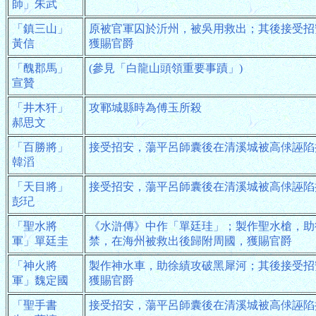
師」朱武
「鎮三山」
原被官軍囚於沂州，被吳用救出；其後接受招
黃信
獲賜官爵
「醜郡馬」
(參見「白龍山頭領重要事蹟」)
宣贊
「井木犴」
攻鄆城縣時為傅玉所殺
郝思文
「百勝將」
接受招安，蕩平呂師囊後在清溪城被高俅誣陷
韓滔
「天目將」
接受招安，蕩平呂師囊後在清溪城被高俅誣陷
彭玘
「聖水將
《水滸傳》中作「單廷珪」；製作聖水槍，助
軍」單廷圭
禁，在海州被救出後歸附周國，獲賜官爵
「神火將
製作神水車，助徐績攻破黑犀河；其後接受招
軍」魏定國
獲賜官爵
「聖手書
接受招安，蕩平呂師囊後在清溪城被高俅誣陷