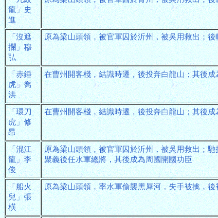
龍」史
進
「沒遮
原為梁山頭領，被官軍囚於沂州，被吳用救出；後
攔」穆
弘
「赤錘
在曹州開客棧，結識時遷，後投奔白龍山；其後成
虎」喬
洪
「環刀
在曹州開客棧，結識時遷，後投奔白龍山；其後成
虎」修
昂
「混江
原為梁山頭領，被官軍囚於沂州，被吳用救出；馳
龍」李
聚義後任水軍總將，其後成為周國開國功臣
俊
「船火
原為梁山頭領，率水軍偷襲黑犀河，失手被擒，後
兒」張
橫