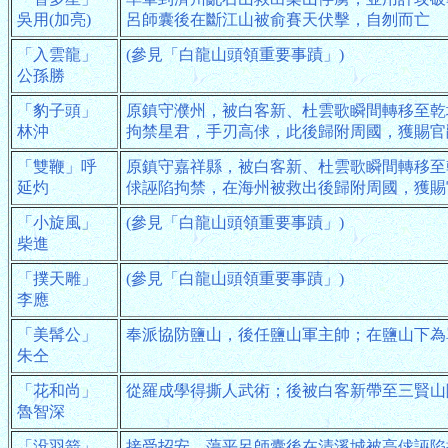
吳用(加亮)
呂師囊後在斷江山被俞賽天伏擊，自刎而亡
「入雲龍」
(參見「白龍山頭領重要事蹟」)
公孫勝
「豹子頭」
原鎮守濮州，被白客新、杜雲歌瞬間轉移至乾
林沖
拘禁星君，手刃高俅，此後歸附周國，獲賜官
「雙鞭」呼
原鎮守嘉祥縣，被白客新、杜雲歌瞬間轉移至
延灼
俅誣陷拘禁，在海州被救出後歸附周國，獲賜
「小旋風」
(參見「白龍山頭領重要事蹟」)
柴進
「撲天雕」
(參見「白龍山頭領重要事蹟」)
李應
「美髯公」
奉派協防鹽山，後任鹽山軍主帥；在鹽山下為
朱仝
「花和尚」
從羅成學得撕人武術；後被白客新帶至三賢山
魯智深
「没羽箭」
接受招安，蕩平呂師囊後在清溪城被高俅誣陷