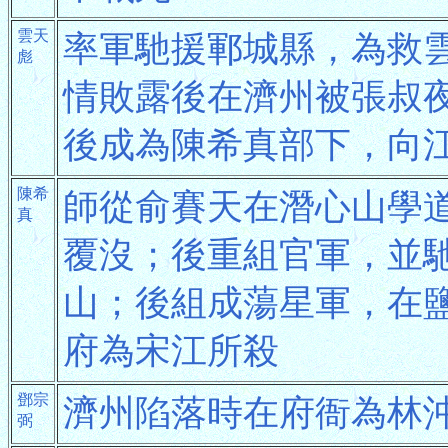
雲天
率軍馳援鄆城縣，為救
彪
情敗露後在濟州被張叔
後成為陳希真部下，向
陳希
師從俞賽天在潛心山學
真
覆沒；後重組官軍，並
山；後組成蕩星軍，在
府為宋江所殺
鄧宗
濟州陷落時在府衙為林
弼