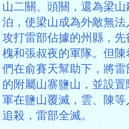
山二關、頭關，還為梁山
泊，使梁山成為外敵無法
攻打雷部佔據的州縣，先
槐和張叔夜的軍隊。但陳
們在俞賽天幫助下，將雷
的附屬山寨鹽山，並設置
軍在鹽山覆滅，雲、陳等
追殺，雷部全滅。