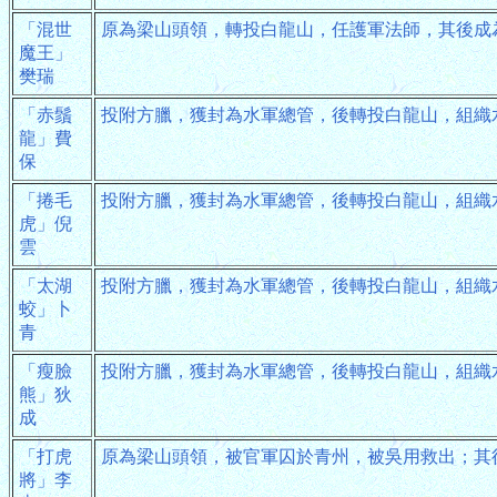
「混世
原為梁山頭領，轉投白龍山，任護軍法師，其後成
魔王」
樊瑞
「赤鬚
投附方臘，獲封為水軍總管，後轉投白龍山，組織
龍」費
保
「捲毛
投附方臘，獲封為水軍總管，後轉投白龍山，組織
虎」倪
雲
「太湖
投附方臘，獲封為水軍總管，後轉投白龍山，組織
蛟」卜
青
「瘦臉
投附方臘，獲封為水軍總管，後轉投白龍山，組織
熊」狄
成
「打虎
原為梁山頭領，被官軍囚於青州，被吳用救出；其
將」李