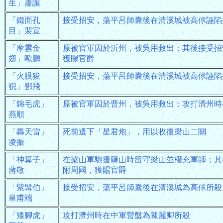
生」蕭讓
「鐵面孔
接受招安，蕩平呂師囊後在清溪城被高俅誣陷
目」裴宣
「摩雲金
原被官軍囚於沂州，被吳用救出；其後接受招
翅」歐鵬
獲賜官爵
「火眼狻
接受招安，蕩平呂師囊後在清溪城被高俅誣陷
猊」鄧飛
「錦毛虎」
原被官軍囚於曹州，被吳用救出；攻打濟州時
燕順
「轟天雷」
死前遺下「星君炮」，用以收復梁山二關
凌振
「神算子」
在梁山軍馳援鹽山時留守梁山並權充軍師；其
蔣敬
附周國，獲賜官爵
「紫髯伯」
接受招安，蕩平呂師囊後在清溪城為高俅所殺
皇甫端
「矮腳虎」
攻打濟州時在中軍營盤為陳麗卿所殺