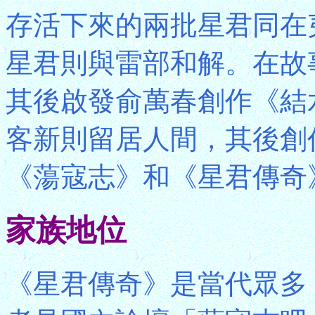
存活下來的兩批星君同在
星君則與雷部和解。在故
其後啟發俞萬春創作《結
客新則留居人間，其後創
《蕩寇志》和《星君傳奇
家族地位
《星君傳奇》是當代眾多