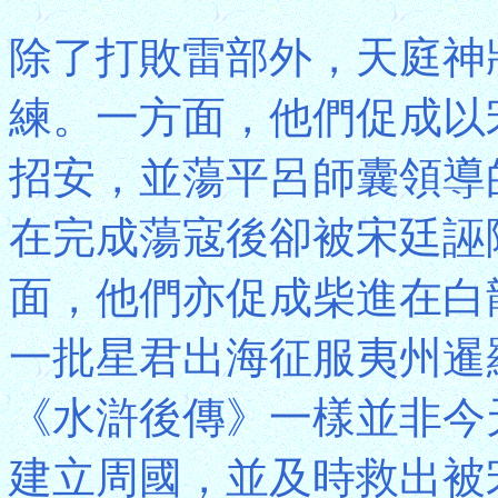
除了打敗雷部外，天庭神
練。一方面，他們促成以
招安，並蕩平呂師囊領導
在完成蕩寇後卻被宋廷誣
面，他們亦促成柴進在白
一批星君出海征服夷州暹
《水滸後傳》一樣並非今
建立周國，並及時救出被