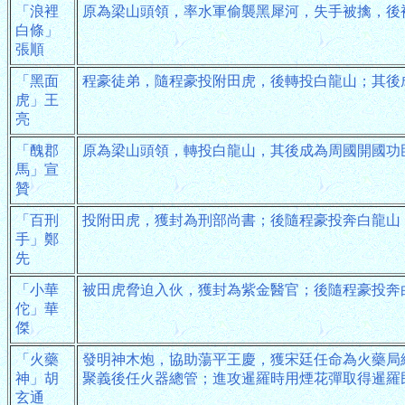
「浪裡
原為梁山頭領，率水軍偷襲黑犀河，失手被擒，後
白條」
張順
「黑面
程豪徒弟，隨程豪投附田虎，後轉投白龍山；其後
虎」王
亮
「醜郡
原為梁山頭領，轉投白龍山，其後成為周國開國功
馬」宣
贊
「百刑
投附田虎，獲封為刑部尚書；後隨程豪投奔白龍山
手」鄭
先
「小華
被田虎脅迫入伙，獲封為紫金醫官；後隨程豪投奔
佗」華
傑
「火藥
發明神木炮，協助蕩平王慶，獲宋廷任命為火藥局
神」胡
聚義後任火器總管；進攻暹羅時用煙花彈取得暹羅
玄通