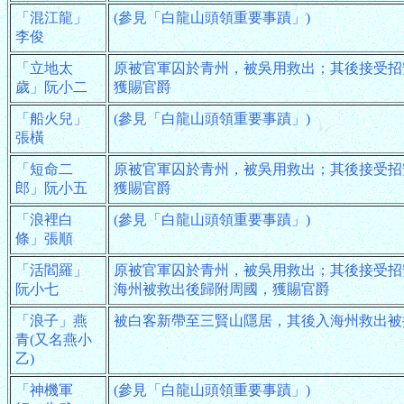
「混江龍」
(參見「白龍山頭領重要事蹟」)
李俊
「立地太
原被官軍囚於青州，被吳用救出；其後接受招
歲」阮小二
獲賜官爵
「船火兒」
(參見「白龍山頭領重要事蹟」)
張橫
「短命二
原被官軍囚於青州，被吳用救出；其後接受招
郎」阮小五
獲賜官爵
「浪裡白
(參見「白龍山頭領重要事蹟」)
條」張順
「活閻羅」
原被官軍囚於青州，被吳用救出；其後接受招
阮小七
海州被救出後歸附周國，獲賜官爵
「浪子」燕
被白客新帶至三賢山隱居，其後入海州救出被
青(又名燕小
乙)
「神機軍
(參見「白龍山頭領重要事蹟」)