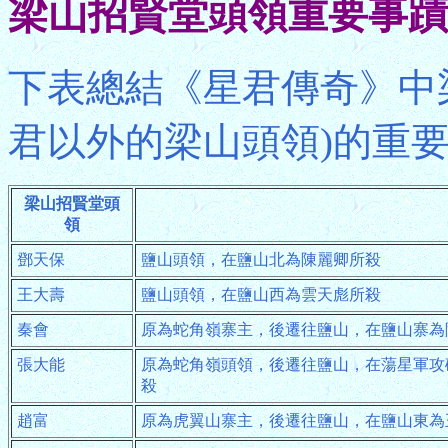
梁山招賢堂頭領重要事蹟
下表總結《星君傳奇》中
君以外的梁山頭領)的重
梁山招賢堂頭
領
鄧天保
鹽山頭領，在鹽山北為陳麗卿所殺
王大壽
鹽山頭領，在鹽山西為雲天彪所殺
秦會
原為蛇角嶺寨主，後遷往鹽山，在鹽山寨為
張大能
原為蛇角嶺頭領，後遷往鹽山，在蕩星軍攻
殺
趙富
原為虎翼山寨主，後遷往鹽山，在鹽山東為