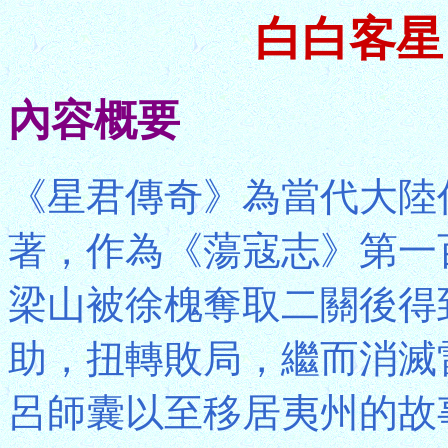
白白客星
內容概要
《星君傳奇》為當代大陸
著，作為《蕩寇志》第一
梁山被徐槐奪取二關後得
助，扭轉敗局，繼而消滅
呂師囊以至移居夷州的故