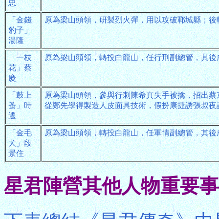
忠
「金錢
原為梁山頭領，研製烈火彈，用以攻破鄆城縣；後
豹子」
湯隆
「一枝
原為梁山頭領，轉投白龍山，任行刑副總管，其後
花」蔡
慶
「鼓上
原為梁山頭領，參與行刺陳希真失手被擒，招出蔡
蚤」時
從鄭先學得製造人皮面具技術，假扮康捷誘張叔夜
遷
「金毛
原為梁山頭領，轉投白龍山，任軍情副總管，其後
犬」段
景住
星君陣營其他人物重要事