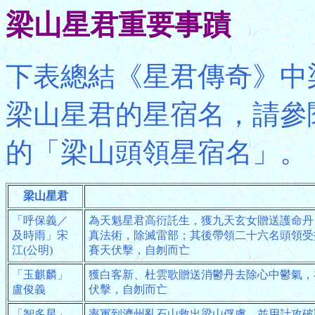
梁山星君重要事蹟
下表總結《星君傳奇》中
梁山星君的星宿名，請參
的「梁山頭領星宿名」。
梁山星君
「呼保義／
為天魁星君高衍託生，獲九天玄女贈送護命丹
及時雨」宋
真法術，除滅雷部；其後帶領二十六名頭領受
江(公明)
賽天伏擊，自刎而亡
「玉麒麟」
獲白客新、杜雲歌贈送消鬱丹去除心中鬱氣，
盧俊義
伏擊，自刎而亡
「智多星」
率軍到濟州亂石山救出梁山俘虜，並用計攻破