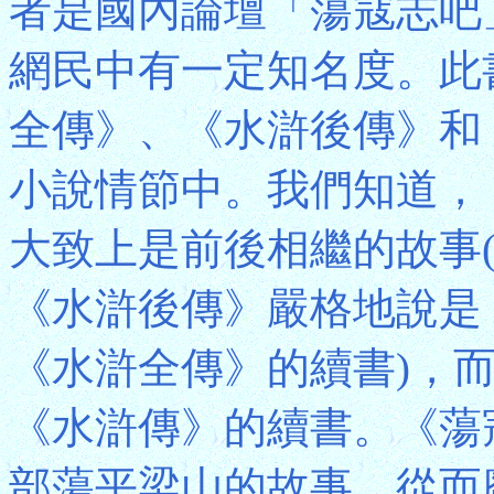
者是國內論壇「蕩寇志吧
網民中有一定知名度。此
全傳》、《水滸後傳》和
小說情節中。我們知道，
大致上是前後相繼的故事
《水滸後傳》嚴格地說是
《水滸全傳》的續書)，
《水滸傳》的續書。《蕩
部蕩平梁山的故事，從而