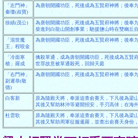
「左門神」
為唐朝開國功臣，死後成為五賢府神將；後奉
秦瓊(叔寶)
徐績(茂公)
為唐朝開國功臣，死後成為五賢府神將；後奉
柴進到白龍山開創事業；馳援鹽山時在雙幽丘
「混世魔
為唐朝開國功臣，死後成為五賢府神將；後奉
王」程咬金
「冷面寒
擒殺單通，成為唐朝開國功臣，死後成為五賢
槍」羅成
世罪故意被單通殺死，回歸天庭
「右門神」
為唐朝開國功臣，死後成為五賢府神將；後奉
尉遲恭(敬
德)
白客新
原為隨殿天將，奉派追查俞賽天，下凡後為梁
其後又幫助林沖等避開招安，手刃高俅；在海
杜雲歌
原為隨殿天將，奉派追查俞賽天，下凡後為梁
其後又幫助周軍征服暹羅，並查出俞賽天身份