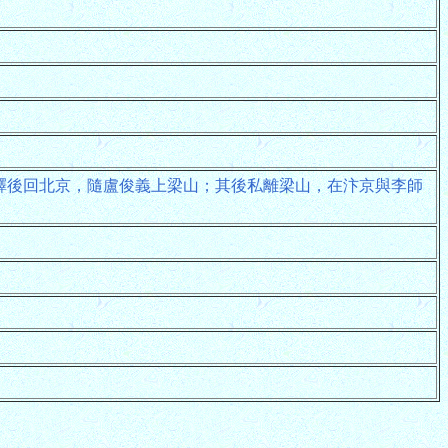
釋後回北京，隨盧俊義上梁山；其後私離梁山，在汴京與李師