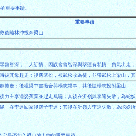
)的重要事蹟。
重要事蹟
救後隨林沖投奔梁山
尋魯智深，二人訂情，因誤會魯智深與翠蓮有私情，負氣出走，
時被其母趕走；後遇武松，被武松收為徒，並帶武松上梁山，其
超擄走；後獲梁中書撮合與楊志親事，其後隨楊志投附梁山
後力主李逵娶蕉葉並趕走鳳嘯；其後在沂嶺與李逵失散，為蛇妖
緣，在李逵回家後嫁予李逵；其後在沂嶺與李逵失散，為蛇妖所
確定是否加入梁山的人物的重要事蹟