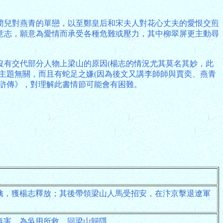
藺兒對燕青的單戀，以至鄭皇后和宋夫人對花心丈夫的愛恨交煎
意志，願意為愛情而承受各種危難或壓力，其中柳翠屏更主動尋
沒有交代部分人物上梁山的原因(楊志的情況尤其莫名其妙，此
主題無關，而且有蛇足之嫌(因為後文又講李師師與賈奕、燕青
滸傳》，對理解此書情節可能會有困難。
擒，獲楊志釋放；其後帶領梁山人馬受招安，在汴京擊退遼軍
毒害，為吳用所救，回梁山歸隱