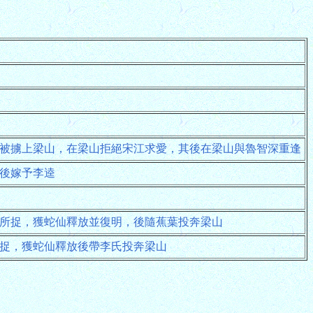
被擄上梁山，在梁山拒絕宋江求愛，其後在梁山與魯智深重逢
後嫁予李逵
所捉，獲蛇仙釋放並復明，後隨蕉葉投奔梁山
捉，獲蛇仙釋放後帶李氏投奔梁山