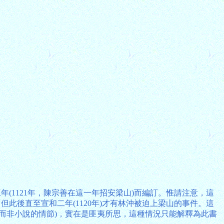
(1121年，陳宗善在這一年招安梁山)而編訂。惟請注意，這
此後直至宣和二年(1120年)才有林沖被迫上梁山的事件。這
而非小說的情節)，實在是匪夷所思，這種情況只能解釋為此書