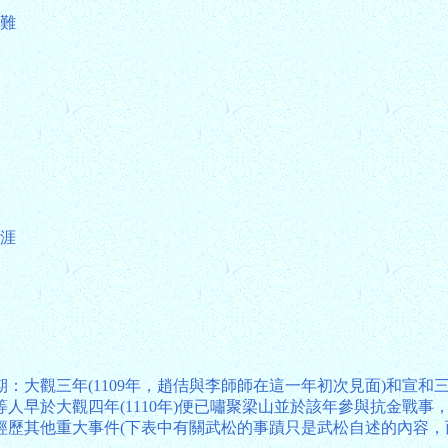
難
涯
大觀三年(1109年，趙佶與李師師在這一年初次見面)和宣和三年
早於大觀四年(1110年)便已嘯聚梁山並於該年參與抗金戰事，但
經歷其他重大事件(下表中有關武松的事蹟只是武松自述的內容，