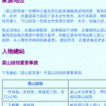
家族地位
《梁山群英會》的獨特之處在於以頗多篇幅講述情與愛，既有
等。此外，此書還著力描寫了多名女性角色，其中張風荷、柳
找其愛人，可以說是一部從女性角度出發的「水滸」改編小說
惟必須指出，此書結構鬆散，故事脈絡不清晰。全書雖然以梁
書既然說楊志獲梁中書寬大處理，則楊志還有何理由要上梁山
相戀，令人覺得李師師朝秦暮楚)。總括而言，此書更像是把
人物總結
梁山頭領重要事蹟
下表總結《梁山群英會》中梁山頭領的重要事蹟。
梁山頭領
「呼保義／及時雨／孝義黑三郎」宋
梁山水滸寨寨主，帶
江(公明)
後回梁山歸隱
「玉麒麟」盧俊義
被吳用計誘上梁山，