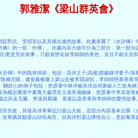
郭雅潔《梁山群英會》
朝廷對抗、受招安以及其後抗遼的故事。此書承襲了《水滸傳》
滸傳》的一部「外傳」。此書內容大致可分為三部分，第一部分
徽宗)更是荒於政事，只顧貪戀名妓李師師的美色，並且不顧太后
滸傳》中的既有情節，包括：高俅之子(高檻)覬覦林沖妻子(張
方除滅淫賊，盧俊義被賺上梁山並被李固誣陷，李師師戀慕燕青等
事。關於(1)的例子包括：把原著中林沖被高俅迫得家破人亡改為
改為楊志獲梁中書寬大處理並玉成美滿姻緣；把原著中李逵老母
、楊志與金玉蘭、李逵與鳳嘯、蕉葉以及燕青與李師師的愛情故事
招安失敗，其後高俅率軍征討梁山大敗，這部分內容基本沿襲《
，並舉薦其餘梁山頭領為官。但高俅對梁山懷恨在心，意欲毒害