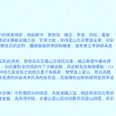
中的很多情節，例如林沖、魯智深、楊志、李逵、武松、盧俊
講述宋國被金國入侵，官軍大敗，幸得梁山出兵擊退金軍。但宋
和鄭皇后的反對，繼續偷偷與李師師幽會，後來更立李師師為皇
風荷)的美色，魯智深在五臺山文殊院出家，楊志奉梁中書命押
；但此書對這些情節作了大幅改動，其改動包含兩個重點：(1)
林沖得元真道長之助救出妻子張風荷，雙雙逃上梁山，而且高檻
被老虎吃掉改為李氏為蛇妖所捉，其後獲蛇仙幫助復明並與李逵
。
水滸傳》中對應部分的情節。其後遼國入寇，朝廷再派宿元景招
盧俊義，為吳用所阻，全書以梁山眾頭領辭官回梁山歸隱，與宋