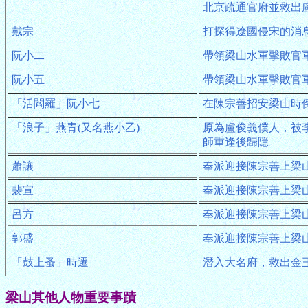
北京疏通官府並救出
戴宗
打探得遼國侵宋的消
阮小二
帶領梁山水軍擊敗官
阮小五
帶領梁山水軍擊敗官
「活閻羅」阮小七
在陳宗善招安梁山時
「浪子」燕青(又名燕小乙)
原為盧俊義僕人，被
師重逢後歸隱
蕭讓
奉派迎接陳宗善上梁
裴宣
奉派迎接陳宗善上梁
呂方
奉派迎接陳宗善上梁
郭盛
奉派迎接陳宗善上梁
「鼓上蚤」時遷
潛入大名府，救出金
梁山其他人物重要事蹟