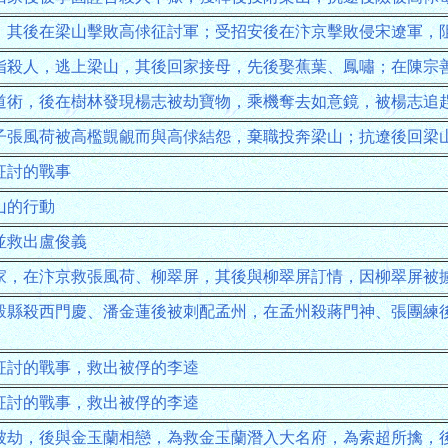
，其後在梁山擊敗高俅征討軍；受招安後在汴京擊敗侵宋遼軍，
指殺人，逃上梁山，其後回家接母，先後娶蕉葉、鳳嘯；在陳宗
道術，後在樹林發現楊志被劫寶物，乘機奪去如意鏡，被楊志追
子張風荷被高檻覬覦而與高俅結怨，棄職投奔梁山；抗遼後回梁
征討的戰事
山的行動
並救出盧俊義
家，在汴京救張風荷、柳翠屏，其後與柳翠屏訂情，因柳翠屏被
穀縣殺西門慶、潘金蓮後被刺配孟州，在孟州殺蔣門神、張團練
征討的戰事，救出被俘的李逵
征討的戰事，救出被俘的李逵
被劫，後與金玉蘭相戀，為救金玉蘭潛入大名府，為索超所擒，