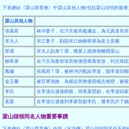
下表總結《梁山群英會》中梁山其他人物(包括梁山頭領的親眷
梁山其他人物
張風荷
林沖妻子，在汴京被高檻擄走，為元真道長所
宋夫人
宋江妻子，勸阻宋江納柳翠屏為妾之意圖
翠溪
宋夫人貼身丫環，獲家人贖身後離開梁山
柳翠屏
在汴京為魯智深所救後戀慕魯智深，到文殊院
鳳嘯
張風荷丫環，被林沖許配給李逵，隨李逵回鄉
金玉蘭
被官軍強搶，為楊志所救後與楊志相戀，被索
李氏
在李逵出逃後瞎眼，得蕉葉照顧，在李逵回家
蕉葉
在李逵出逃後到李家照顧李氏，獲李氏許下姻
梁山頭領同名人物重要事蹟
下表總結《梁山群英會》中與《水滸傳》梁山頭領同名但不能