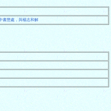
中書懲處，與楊志和解