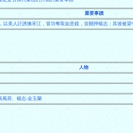
重要事蹟
，以美人計誘擒宋江，冒功奪取如意鏡，並關押楊志；其後被梁
人物
張風荷、楊志-金玉蘭