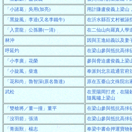
「小諸葛」吳用(加亮)
用計賺盧俊義上梁山
「黑旋風」李逵(又名李鐵牛)
在沂水縣百丈村被誣
「入雲龍」公孫勝(一清)
在二仙山向羅真人學
林沖
因與王進結義以及妻
呼延灼
在梁山參與抵抗高俅
「小李廣」花榮
參與脅迫盧俊義上梁
「小旋風」柴進
奉派到北京疏通官府
「花和尚」魯智深(原名魯達)
原在五臺山文殊院出
武松
在景陽岡打虎，在陽
隨鳳嘯上梁山
「雙槍將／董一撞」董平
在梁山參與抵抗高俅
「沒羽箭」張清
在梁山參與抵抗高俅
「青面獸」楊志
奉梁中書命押運寶物