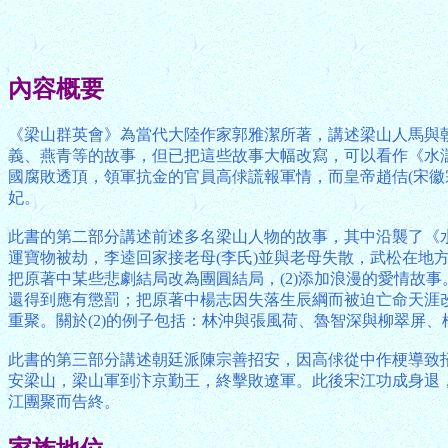
內容概要
《梁山群英會》為當代大陸作家郭雅潔所著，講述梁山人馬與
義、燕青等的故事，但已把這些故事大幅改寫，可以看作《水
國腐敗透頂，領軍抗金的官員高俅謊報軍情，而皇帝趙佶(宋
妃。
此書的第二部分講述前述多名梁山人物的故事，其中沿襲了《水
運寶物被劫，李逵回家接老母(李氏)並與老母失散，武松在地
把原著中某些悲劇結局改為團圓結局，(2)添加浪漫的愛情故
還得到應有懲罰；把原著中楊志因失落生辰綱而被迫亡命天涯
重聚。關於(2)的例子包括：林沖與張風荷、魯智深與柳翠屏
此書的第三部分講述朝廷派陳宗善招安，因高俅從中作梗導致
安梁山，梁山軍到汴京勤王，終擊敗遼軍。此後宋江功成身退
江團聚而告終。