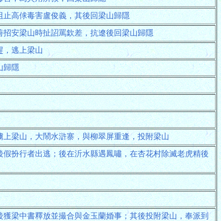
阻止高俅毒害盧俊義，其後回梁山歸隱
善招安梁山時扯詔罵欽差，抗遼後回梁山歸隱
趕，逃上梁山
山歸隱
擄上梁山，大鬧水滸寨，與柳翠屏重逢，投附梁山
後假扮行者出逃；後在沂水縣遇鳳嘯，在杏花村除滅老虎精後
後獲梁中書釋放並撮合與金玉蘭婚事；其後投附梁山，奉派到