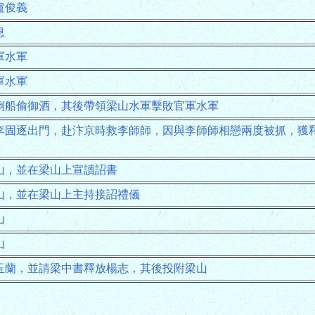
盧俊義
息
軍水軍
軍水軍
倒船偷御酒，其後帶領梁山水軍擊敗官軍水軍
李固逐出門，赴汴京時救李師師，因與李師師相戀兩度被抓，獲
山，並在梁山上宣讀詔書
山，並在梁山上主持接詔禮儀
山
山
玉蘭，並請梁中書釋放楊志，其後投附梁山