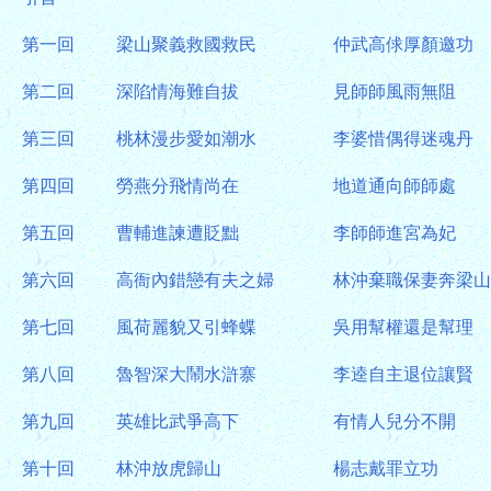
第一回
梁山聚義救國救民
仲武高俅厚顏邀功
第二回
深陷情海難自拔
見師師風雨無阻
第三回
桃林漫步愛如潮水
李婆惜偶得迷魂丹
第四回
勞燕分飛情尚在
地道通向師師處
第五回
曹輔進諫遭貶黜
李師師進宮為妃
第六回
高衙內錯戀有夫之婦
林沖棄職保妻奔梁山
第七回
風荷麗貌又引蜂蝶
吳用幫權還是幫理
第八回
魯智深大鬧水滸寨
李逵自主退位讓賢
第九回
英雄比武爭高下
有情人兒分不開
第十回
林沖放虎歸山
楊志戴罪立功