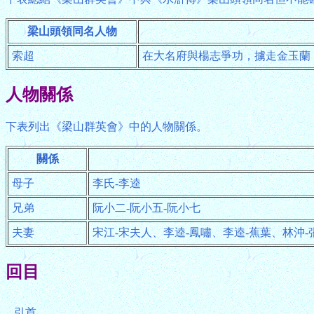
梁山頭領同名人物
索超
在大名府與楊志爭功，擄走金玉蘭
人物關係
下表列出《梁山群英會》中的人物關係。
關係
母子
李氏-李逵
兄弟
阮小二-阮小五-阮小七
夫妻
宋江-宋夫人、李逵-鳳嘯、李逵-蕉葉、林沖-
回目
引首