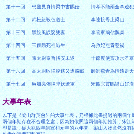
第十一回
患難見真情梁中書賜婚
情孝不能兩全李逵犯
第十二回
武松怒殺色道士
李逵接母上梁山
第十三回
黑旋風誤娶雙妻
李管家鳩佔鵲巢
第十四回
玉麒麟死裡逃生
為救妃燕青惹禍
第十五回
陳太尉奉旨招安未遂
十節度使齊攻水滸寨
第十六回
高太尉敗陣脫逃又遭攔截
師師燕青為情遠走天
第十七回
吳加亮佈陣降伏遼軍
宋徽宗賞賜梁山好漢
大事年表
以下是《梁山群英會》的大事年表，乃根據此書提過的兩個年期：
兩個年期存在不合理之處，因為如依照這兩個年期推算，宋江等人
即是說，從大觀四年到宣和元年的八年間，梁山人物竟然沒有