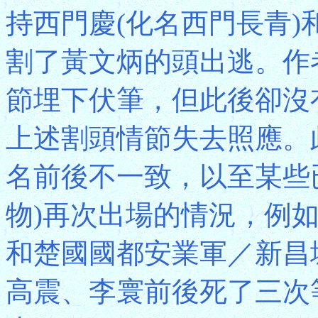
持西門慶(化名西門長青
割了黃文炳的頭出逃。作
節埋下伏筆，但此後卻沒
上述割頭情節失去照應。
名前後不一致，以至某些
物)再次出場的情況，例
和楚國國都安業軍／新昌
高震、李寰前後死了三次