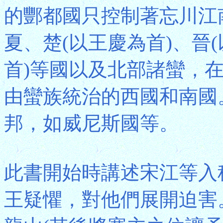
的酆都國只控制著忘川江
夏、楚(以王慶為首)、晉
首)等國以及北部諸蠻，
由蠻族統治的西國和南國
邦，如威尼斯國等。
此書開始時講述宋江等入
王疑懼，對他們展開迫害