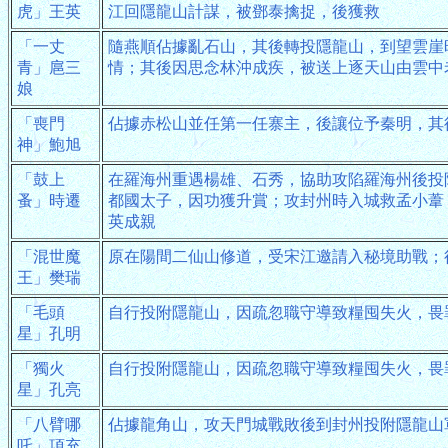
虎」王英
江回隱龍山計謀，被鄧泰擒捉，後獲救
「一丈
隨燕順佔據亂石山，其後轉投隱龍山，到望雲崖
青」扈三
情；其後因思念林沖成疾，被送上逐天山由雲中
娘
「喪門
佔據赤松山並任第一任寨主，後讓位予秦明，其
神」鮑旭
「鼓上
在羅海州重遇楊雄、石秀，協助攻陷羅海州後投
蚤」時遷
都國太子，因功獲升賞；攻封州時入城救孟小葦
英成親
「混世魔
原在陽間二仙山修道，受宋江邀請入秘境助戰；
王」樊瑞
「毛頭
自行投附隱龍山，因疏忽職守導致糧囤失火，畏
星」孔明
「獨火
自行投附隱龍山，因疏忽職守導致糧囤失火，畏
星」孔亮
「八臂哪
佔據龍角山，攻天門城戰敗後到封州投附隱龍山
吒」項充