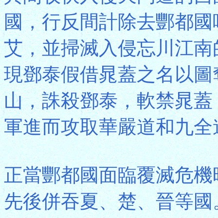
國，行反間計除去酆都國
艾，並掃滅入侵忘川江南
現鄧泰假借晁蓋之名以圖
山，誅殺鄧泰，軟禁晁蓋
軍進而攻取華嚴道和九全
正當酆都國面臨覆滅危機
先後併吞夏、楚、晉等國