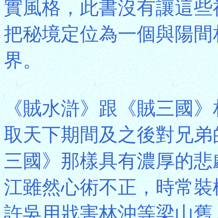
實風格，此書沒有讓這些
把秘境定位為一個與陽間
界。
《賊水滸》跟《賊三國》
取天下期間及之後對兄弟
三國》那樣具有濃厚的悲
江雖然心術不正，時常裝
許吳用戕害林沖等梁山舊