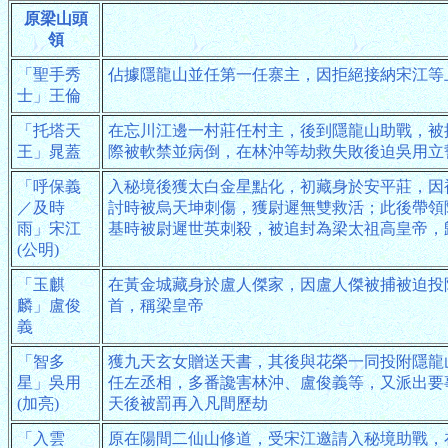
原梁山頭
領
「聖手秀
佔據隱龍山並任第一任寨主，因拒絕接納宋江等
士」王倫
「托塔天
在忘川江邊一村莊任村主，後到隱龍山助戰，被
王」晁蓋
際被軟禁並病倒，在林沖等劫救失敗後迫吳用立
「呼保義
入秘境後獲太白金星點化，初藏身於安平莊，因
／及時
討時被烏天坤刺傷，獲尉遲無雙救活；此後帶領
雨」宋江
基時被尉遲世英刺殺，被追封為梁太祖高皇帝，
(公明)
「玉麒
在黃金城藏身於盧人傑家，因盧人傑被捕被迫投
麟」盧俊
首，稱梁皇帝
義
「智多
獲九天玄女贈送天書，其後與花榮一同投附隱龍
星」吳用
任左丞相，多番讒害林沖、盧俊義等，又派出要
(加亮)
天後被罰再入凡間歷劫
「入雲
原在陽間二仙山修道，受宋江邀請入秘境助戰，