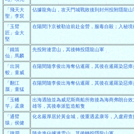
「飛天大
佔據龍角山，攻天門城戰敗後到封州投附隱龍山
聖」李袞
「玉臂
在陽間汴京被勒迫前赴金營，服毒自殺；入秘境
匠」金大
堅
「鐵笛
先投附連雲山，其後轉投隱龍山軍
仙」馬麟
「出洞
在陽間隨李俊出海奪佔暹羅，其後在暹羅染惡瘴
蛟」童威
「翻江
在陽間隨李俊出海奪佔暹羅，其後在暹羅染惡瘴
蜃」童猛
「玉幡
出海遇險並為威尼斯商船所救後為海商弗朗台效
竿」孟康
雄等，其後奉派監造船隻
「通臂
化名嚴厚居於黃金城，後重遇孟康等，入盧府查
猿」侯健
「跳澗
隨史進佔據連雲山，其後轉投隱龍山軍