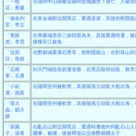
「一枝
在陽間中山縣被追捕時從城牆墮下身亡，入秘境
花」蔡慶
「催命判
在黃金城附近開黑店，重遇孟康，其後投附隱龍
官」李立
「青眼
在華嚴城受薛三娘招贅為夫，其後重遇時遷，被
虎」李雲
後獲宋江赦免
「沒面
在酆都城重遇石秀等，投附隱龍山；在對珠山與
目」焦挺
「石將
到天門城投靠尉遲老爺，在黑店殺韓伯龍，救李
軍」石勇
「小尉
在陽間登州被軟禁，其後隨孫立劫取大船出海，
遲」孫新
「母大
在陽間登州被軟禁，其後隨孫立劫取大船出海，
蟲」顧大
嫂
「菜園
在亂石山附近開黑店，重遇時遷後約同亂石山人
子」張青
國事，被捕，後被釋放以交換酆都國太子