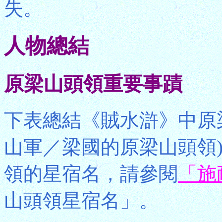
失。
人物總結
原梁山頭領重要事蹟
下表總結《賊水滸》中原
山軍／梁國的原梁山頭領
領的星宿名，請參閱
「施
山頭領星宿名」。