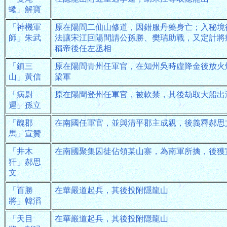
蠍」解寶
「神機軍
原在陽間二仙山修道，因錯服丹藥身亡；入秘境
師」朱武
法讓宋江回陽間請公孫勝、樊瑞助戰，又定計將
稱帝後任左丞相
「鎮三
原在陽間青州任軍官，在知州吳時虛降金後放火
山」黃信
梁軍
「病尉
原在陽間登州任軍官，被軟禁，其後劫取大船出
遲」孫立
「醜郡
在南國任軍官，並與清平郡主成親，後義釋郝思
馬」宣贊
「井木
在南國聚集囚徒佔領某山寨，為南軍所擒，後獲
犴」郝思
文
「百勝
在華嚴道起兵，其後投附隱龍山
將」韓滔
「天目
在華嚴道起兵，其後投附隱龍山