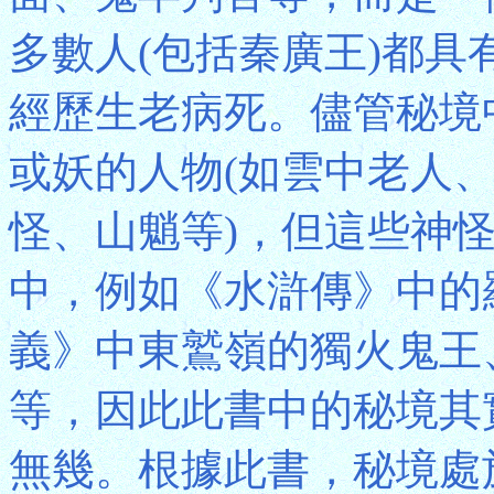
多數人(包括秦廣王)都
經歷生老病死。儘管秘境
或妖的人物(如雲中老人、
怪、山魈等)，但這些神
中，例如《水滸傳》中的
義》中東鷲嶺的獨火鬼王
等，因此此書中的秘境其
無幾。根據此書，秘境處