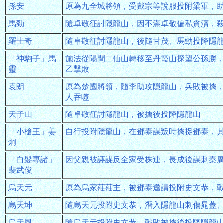
孫安
原為九全城將領，受戴宗等說服投附梁軍，
馬勁
隨卓敬征討隱龍山，因不滿卓敬偏私貪瀆，
羅士奇
隨卓敬征討隱龍山，後隨甘茂、馬勁投降隱
「神駒子」馬
施法從陽間二仙山轉移至丹霞山探望公孫勝
靈
乙擊敗
袁朗
原為楚國將領，隨李助攻隱龍山，兵敗被擒
人吞噬
天子山
隨卓敬征討隱龍山，被擒後投降隱龍山
「小槍王」姜
自行投附隱龍山，在鄧泰謀叛時擒捉鄧泰，
炯
「白髮專諸」
因父親被誣謀反全家受株連，長成後謀刺秦
裴武俊
烏天元
原為烏家莊莊主，被鄧泰邀請投附史文恭，
烏天坤
隨烏天元投附史文恭，潛入隱龍山刺傷晁蓋
烏天風
隨烏天元投附史文恭，戰敗被擒後投降隱龍