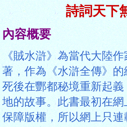
詩詞天下
內容概要
《賊水滸》為當代大陸作
著，作為《水滸全傳》的
死後在酆都秘境重新起義
地的故事。此書最初在網
保障版權，所以網上只連