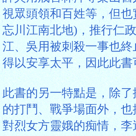
視眾頭領和百姓等，但也
忘川江南北地)，推行仁
江、吳用被刺殺一事也終
得以安享太平，因此此書
此書的另一特點是，除了
的打鬥、戰爭場面外，也
對烈女方靈娥的痴情，李