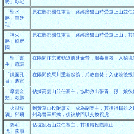
將」彭玘
「聖水
原在酆都國任軍官，路經磨盤山時受邀上山並任
將」單廷
珪
「神火
原在酆都國任軍官，路經磨盤山時受邀上山，其
將」魏定
國
「聖手書
在陽間汴京被勒迫前赴金營，服毒自殺；入秘境
生」蕭讓
「鐵面孔
在陽間飲馬川重新起義，兵敗自焚；入秘境後投
目」裴宣
「摩雲金
佔據高雲山並任寨主，協助救出張青、孫二娘後
翅」歐鵬
「火眼狻
到黃草山投附廖立，成為副寨主，其後得楊雄之
猊」鄧飛
州為晉軍所擒，後被放回以交換祝虎
「錦毛
佔據亂石山並任寨主，其後轉投隱龍山
虎」燕順