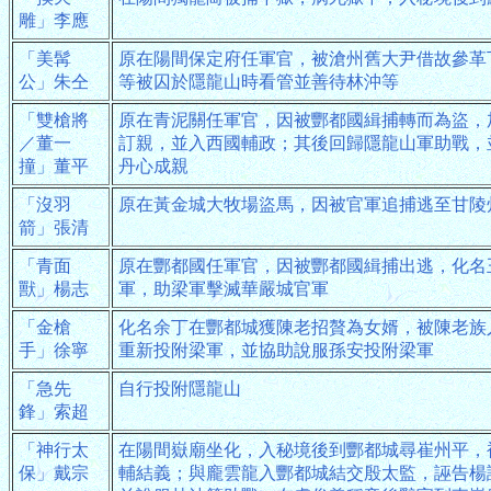
雕」李應
「美髯
原在陽間保定府任軍官，被滄州舊大尹借故參革
公」朱仝
等被囚於隱龍山時看管並善待林沖等
「雙槍將
原在青泥關任軍官，因被酆都國緝捕轉而為盜，
／董一
訂親，並入西國輔政；其後回歸隱龍山軍助戰，
撞」董平
丹心成親
「沒羽
原在黃金城大牧場盜馬，因被官軍追捕逃至甘陵
箭」張清
「青面
原在酆都國任軍官，因被酆都國緝捕出逃，化名
獸」楊志
軍，助梁軍擊滅華嚴城官軍
「金槍
化名余丁在酆都城獲陳老招贅為女婿，被陳老族
手」徐寧
重新投附梁軍，並協助說服孫安投附梁軍
「急先
自行投附隱龍山
鋒」索超
「神行太
在陽間嶽廟坐化，入秘境後到酆都城尋崔州平，
保」戴宗
輔結義；與龐雲龍入酆都城結交殷太監，誣告楊