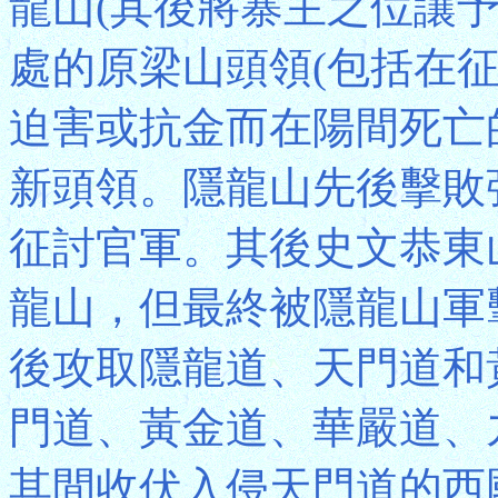
龍山(其後將寨主之位讓
處的原梁山頭領(包括在
迫害或抗金而在陽間死亡
新頭領。隱龍山先後擊敗
征討官軍。其後史文恭東
龍山，但最終被隱龍山軍
後攻取隱龍道、天門道和
門道、黃金道、華嚴道、
其間收伏入侵天門道的西