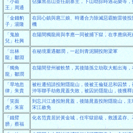
「小霸
佔據黑岳山並任副寨主，下山劫掠時遇花榮等，
王」周通
「金錢豹
在回心鎮與扈三娘、時遷合力除滅惡霸鮑雷後投
子」湯隆
機
「鬼臉
在陽間獨龍崗與李應一同被捕下獄，在李應病死
兒」杜興
「出林
在秘境重遇鄒潤，一起到青泥關投附梁軍
龍」鄒淵
「獨角
在陽間登州被軟禁，其後隨孫立劫取大船出海，
龍」鄒潤
「旱地忽
被杜遷招請投附隱龍山，後被王倫疑忌和囚禁，
律」朱貴
沖等聯手劫救晁蓋失敗，被囚於隱龍山，後獲釋
「笑面
到忘川江邊投附晁蓋，後隨晁蓋投附隱龍山，主
虎」朱富
宋江赦免
「鐵臂
化名范貴居於黃金城，任牢獄節級，救護孟存、
膀」蔡福