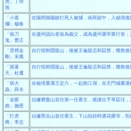
虎」丁得
孫
「小遮
在陽間揭陽鎮打死人被捕，病死獄中，入秘境後
攔」穆春
「操刀
在盛州認白老翁為義父，成為盛州屠宰業行首；
鬼」曹正
「雲裡金
自行投附隱龍山，後被王倫疑忌和囚禁，獲救後
剛」宋萬
「摸著
自行投附隱龍山，後被王倫疑忌和囚禁，獲救後
天」杜遷
「病大
在秘境重遇王定六，一起跑江湖，在天門城重遇
蟲」薛永
「金眼
佔據磨盤山並任第一任寨主，後讓位予單廷珪，
彪」施恩
「打虎
佔據黑岳山並任寨主，下山劫掠時遇花榮等，拒
將」李忠