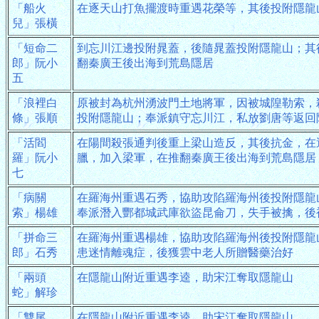
「船火
在逐天山打魚擺渡時重遇花榮等，其後投附隱龍
兒」張橫
「短命二
到忘川江邊投附晁蓋，後隨晁蓋投附隱龍山；其
郎」阮小
翻秦廣王後出海到荒島隱居
五
「浪裡白
原被封為杭州湧波門土地將軍，因被城隍勒索，
條」張順
投附隱龍山；奉派鎮守忘川江，私放劉唐等返回
「活閻
在陽間殺張通判後重上梁山造反，其後抗金，在
羅」阮小
臘，加入梁軍，在推翻秦廣王後出海到荒島隱居
七
「病關
在羅海州重遇石秀，協助攻陷羅海州後投附隱龍
索」楊雄
奉派潛入酆都城武庫欲盜昆侖刀，失手被擒，後
「拼命三
在羅海州重遇楊雄，協助攻陷羅海州後投附隱龍
郎」石秀
患迷情離魂症，後獲雲中老人所贈醫藥治好
「兩頭
在隱龍山附近重遇李逵，助宋江奪取隱龍山
蛇」解珍
「雙尾
在隱龍山附近重遇李逵，助宋江奪取隱龍山