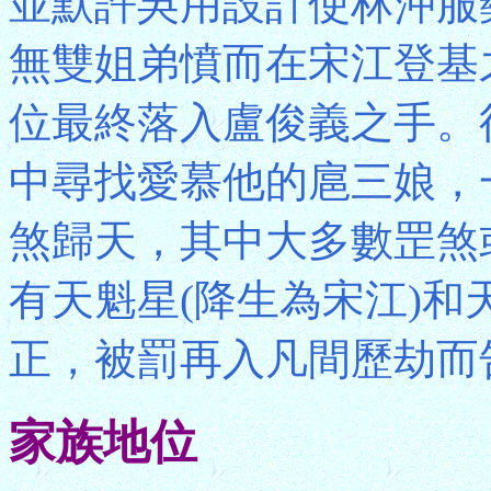
並默許吳用設計使林沖服
無雙姐弟憤而在宋江登基
位最終落入盧俊義之手。
中尋找愛慕他的扈三娘，
煞歸天，其中大多數罡煞
有天魁星(降生為宋江)和
正，被罰再入凡間歷劫而
家族地位