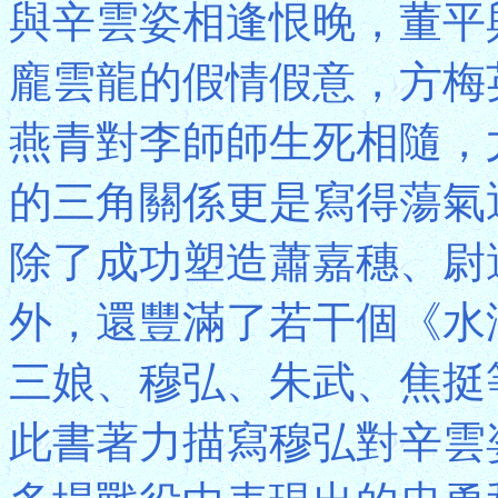
與辛雲姿相逢恨晚，董平
龐雲龍的假情假意，方梅
燕青對李師師生死相隨，
的三角關係更是寫得蕩氣
除了成功塑造蕭嘉穗、尉
外，還豐滿了若干個《水
三娘、穆弘、朱武、焦挺
此書著力描寫穆弘對辛雲