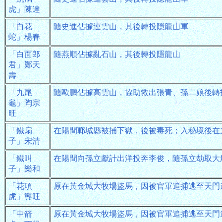
虎」陳達
「白花
隨史進佔據連雲山，其後轉投隱龍山軍
蛇」楊春
「白面郎
隨燕順佔據亂石山，其後轉投隱龍山
君」鄭天
壽
「九尾
隨歐鵬佔據高雲山，協助救出張青、孫二娘後轉
龜」陶宗
旺
「鐵扇
在陽間鄆城縣被捕下獄，後被毒死；入秘境後在
子」宋清
「鐵叫
在陽間向孫立獻計出洋投奔李俊，隨孫立劫取大
子」樂和
「花項
原在黃金城大牧場盜馬，因被官軍追捕逃至天門
虎」龔旺
「中箭
原在黃金城大牧場盜馬，因被官軍追捕逃至天門