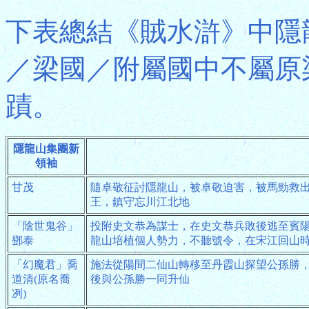
下表總結《賊水滸》中隱
／梁國／附屬國中不屬原
蹟。
隱龍山集團新
領袖
甘茂
隨卓敬征討隱龍山，被卓敬迫害，被馬勁救
王，鎮守忘川江北地
「陰世鬼谷」
投附史文恭為謀士，在史文恭兵敗後逃至賓
鄧泰
龍山培植個人勢力，不聽號令，在宋江回山
「幻魔君」喬
施法從陽間二仙山轉移至丹霞山探望公孫勝
道清(原名喬
後與公孫勝一同升仙
冽)