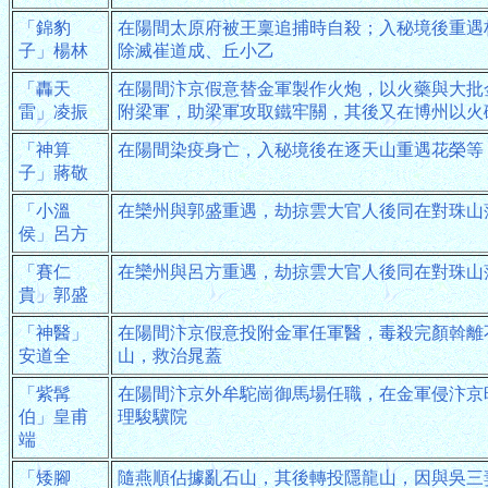
「錦豹
在陽間太原府被王稟追捕時自殺；入秘境後重遇
子」楊林
除滅崔道成、丘小乙
「轟天
在陽間汴京假意替金軍製作火炮，以火藥與大批
雷」凌振
附梁軍，助梁軍攻取鐵牢關，其後又在博州以火
「神算
在陽間染疫身亡，入秘境後在逐天山重遇花榮等
子」蔣敬
「小溫
在欒州與郭盛重遇，劫掠雲大官人後同在對珠山
侯」呂方
「賽仁
在欒州與呂方重遇，劫掠雲大官人後同在對珠山
貴」郭盛
「神醫」
在陽間汴京假意投附金軍任軍醫，毒殺完顏斡離
安道全
山，救治晁蓋
「紫髯
在陽間汴京外牟駝崗御馬場任職，在金軍侵汴京
伯」皇甫
理駿驥院
端
「矮腳
隨燕順佔據亂石山，其後轉投隱龍山，因與吳三