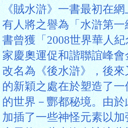
《賊水滸》一書最初在網
有人將之譽為「水滸第一
書曾獲「2008世界華人
家慶奧運促和諧聯誼峰會
改名為《後水滸》，後來
的新穎之處在於塑造了一
的世界－酆都秘境。由於
加插了一些神怪元素以加