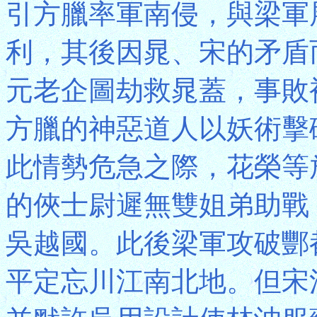
引方臘率軍南侵，與梁軍
利，其後因晁、宋的矛盾
元老企圖劫救晁蓋，事敗
方臘的神惡道人以妖術擊
此情勢危急之際，花榮等
的俠士尉遲無雙姐弟助戰
吳越國。此後梁軍攻破酆
平定忘川江南北地。但宋