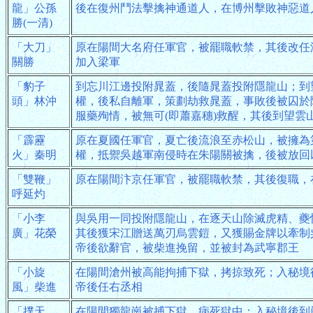
龍」公孫
後在復州鬥法擊擒神通道人，在博州擊敗神惡道
勝(一清)
「大刀」
原在陽間大名府任軍官，被罷職軟禁，其後改任
關勝
加入梁軍
「豹子
到忘川江邊投附晁蓋，後隨晁蓋投附隱龍山；到
頭」林沖
權，後私自離軍，策劃劫救晁蓋，事敗後被囚於
服藥殉情，被無可(即蕭嘉穗)救醒，其後到望雲
「霹靂
原在夏國任軍官，夏亡後流浪至赤松山，被擁為
火」秦明
權，抵禦吳越軍南侵時在朱陽關被擒，後被放回
「雙鞭」
原在陽間汴京任軍官，被罷職軟禁，其後復職，
呼延灼
「小李
與吳用一同投附隱龍山，在逐天山除滅虎精、夔
廣」花榮
其後獲宋江贈送萬刃烏雲鎧，又獲賜金牌以牽制
帝後欲辭官，被柴進挽留，並被封為武寧郡王
「小旋
在陽間滄州被高能拘捕下獄，拷掠致死；入秘境
風」柴進
帝後任右丞相
「撲天
在陽間獨龍崗被捕下獄，病死獄中；入秘境後到