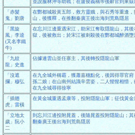
並說服林沖等助戰；在盧俊義稱帝後辭官到東嶽
「赤髮
在酆都城殺黃五郎，救方靈娥，與石秀等重逢，
鬼」劉唐
山，後獲釋，在推翻秦廣王後出海到荒島隱居
「黑旋
在忘川江邊重遇宋江，助宋江奪取隱龍山，其後
風」李逵
獄，後被救出；於宋江被刺殺後在酆都城醉酒墮
(又名李鐵
牛)
「九紋
佔據連雲山並任寨主，其後轉投隱龍山軍
龍」史進
「沒遮
在九全城外稱霸，獲蕭嘉穗點化，後因得罪官府
攔」穆弘
孫二娘；在山南州結識辛雲姿，二人惺惺相惜，
在九全城尋得徐寧
「插翅
在黃金城重遇孟康等，投附隱龍山軍；征伐黃金
虎」雷橫
「立地太
到忘川江邊投附晁蓋，後隨晁蓋投附隱龍山；其
歲」阮小
翻秦廣王後出海到荒島隱居
二