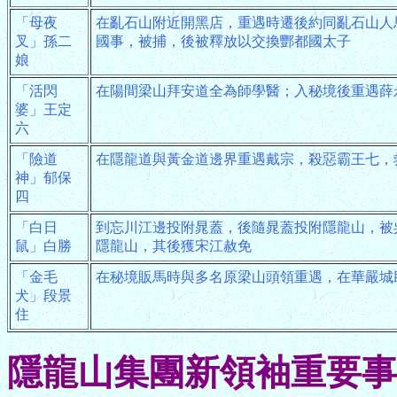
「母夜
在亂石山附近開黑店，重遇時遷後約同亂石山人
叉」孫二
國事，被捕，後被釋放以交換酆都國太子
娘
「活閃
在陽間梁山拜安道全為師學醫；入秘境後重遇薛
婆」王定
六
「險道
在隱龍道與黃金道邊界重遇戴宗，殺惡霸王七，
神」郁保
四
「白日
到忘川江邊投附晁蓋，後隨晁蓋投附隱龍山，被
鼠」白勝
隱龍山，其後獲宋江赦免
「金毛
在秘境販馬時與多名原梁山頭領重遇，在華嚴城
犬」段景
住
隱龍山集團新領袖重要事