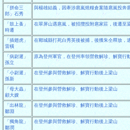
「拼命三
與楊雄結義，因牽涉扈嵐燒糧倉案隨扈嵐投奔
郎」石秀
「鼓上蚤」
在翠屏山遇扈嵐，被招攬投附扈家莊，後遷至
時遷
「插翅虎」
在鄆城縣打死白秀英後被捕，後獲朱仝釋放，
雷橫
「病尉遲」
原為登州軍官，在登州率領營救解珍、解寶行
孫立
「小尉遲」
在登州參與營救解珍、解寶行動後上梁山
孫新
「母大蟲」
在登州參與營救解珍、解寶行動後上梁山
顧大嫂
「出林龍」
在登州參與營救解珍、解寶行動後上梁山
鄒淵
「獨角龍」
在登州參與營救解珍、解寶行動後上梁山
鄒潤