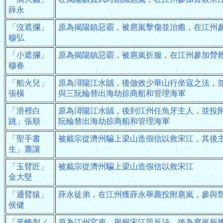
薛永
「沒遮攔」
原為揭陽鎮惡霸，被扈嵐擊傷並治癒，在江州
穆弘
「小遮攔」
原為揭陽鎮惡霸，被扈嵐折服，在江州參加營
穆春
「船火兒」
原為潯陽江水賊，後倣效少華山行坐寇之法，
張橫
與三阮輪替出海劫掠商船和管理海軍
「浪裡白
原為潯陽江水賊，後到江州任魚牙主人，並投
跳」張順
阮輪替出海劫掠商船和管理海軍
「聖手書
被戴宗從濟州騙上梁山造假信以救宋江，其後
生」蕭讓
「玉臂匠」
被戴宗從濟州騙上梁山造假信以救宋江
金大堅
「通臂猿」
薛永徒弟，在江州獲薛永舉薦投附扈嵐，參與
侯健
「黃蜂刺／
原為江州官吏，舉報宋江題反詩，後為扈嵐所