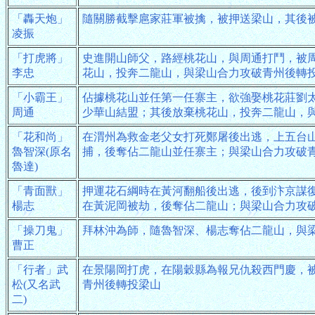
「轟天炮」
隨關勝截擊扈家莊軍被擒，被押送梁山，其後
凌振
「打虎將」
史進開山師父，路經桃花山，與周通打鬥，被
李忠
花山，投奔二龍山，與梁山合力攻破青州後轉
「小霸王」
佔據桃花山並任第一任寨主，欲強娶桃花莊劉
周通
少華山結盟；其後放棄桃花山，投奔二龍山，
「花和尚」
在渭州為救金老父女打死鄭屠後出逃，上五台
魯智深(原名
捕，後奪佔二龍山並任寨主；與梁山合力攻破
魯達)
「青面獸」
押運花石綱時在黃河翻船後出逃，後到汴京謀
楊志
在黃泥岡被劫，後奪佔二龍山；與梁山合力攻
「操刀鬼」
拜林沖為師，隨魯智深、楊志奪佔二龍山，與
曹正
「行者」武
在景陽岡打虎，在陽穀縣為報兄仇殺西門慶，
松(又名武
青州後轉投梁山
二)