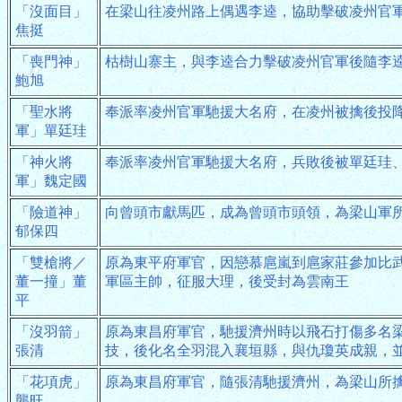
「沒面目」
在梁山往凌州路上偶遇李逵，協助擊破凌州官
焦挺
「喪門神」
枯樹山寨主，與李逵合力擊破凌州官軍後隨李
鮑旭
「聖水將
奉派率凌州官軍馳援大名府，在凌州被擒後投
軍」單廷珪
「神火將
奉派率凌州官軍馳援大名府，兵敗後被單廷珪
軍」魏定國
「險道神」
向曾頭市獻馬匹，成為曾頭市頭領，為梁山軍
郁保四
「雙槍將／
原為東平府軍官，因戀慕扈嵐到扈家莊參加比
董一撞」董
軍區主帥，征服大理，後受封為雲南王
平
「沒羽箭」
原為東昌府軍官，馳援濟州時以飛石打傷多名
張清
技，後化名全羽混入襄垣縣，與仇瓊英成親，
「花項虎」
原為東昌府軍官，隨張清馳援濟州，為梁山所
龔旺