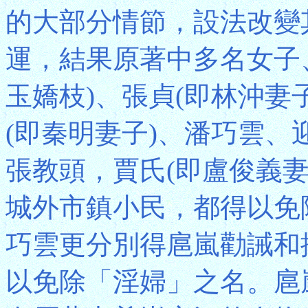
的大部分情節，設法改變
運，結果原著中多名女子
玉嬌枝)、張貞(即林沖妻
(即秦明妻子)、潘巧雲、
張教頭，賈氏(即盧俊義
城外市鎮小民，都得以免
巧雲更分別得扈嵐勸誡和
以免除「淫婦」之名。扈