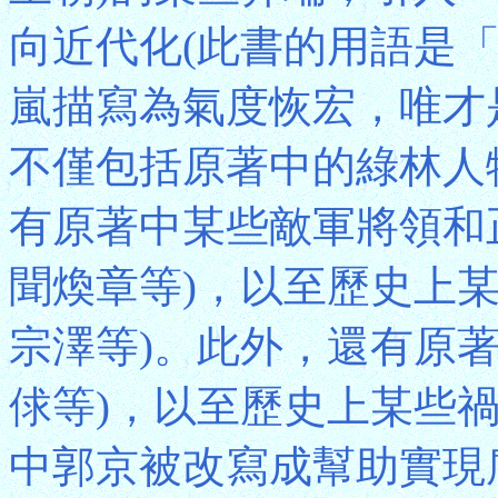
向近代化(此書的用語是
嵐描寫為氣度恢宏，唯才
不僅包括原著中的綠林人
有原著中某些敵軍將領和
聞煥章等)，以至歷史上
宗澤等)。此外，還有原
俅等)，以至歷史上某些
中郭京被改寫成幫助實現