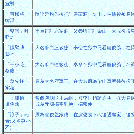
宣贊
「百勝將」
隨呼延灼先後征討扈家莊、梁山，被擒後被扈
韓滔
「雙鞭」呼
率軍征討扈家莊，又參與征討梁山，大敗後投
延灼
「鐵臂膊」
大名府白蓮教徒，奉命在獄中照看盧俊義，在
蔡福
「一枝花」
大名府白蓮教徒，奉命在獄中照看盧俊義，在
蔡慶
「急先鋒」
原為大名府軍官，在大名府為梁山軍所擒後投
索超
「玉麒麟」
曾參與劫取生辰綱，被李固指證通匪，在大名
盧俊義
成為元國樞密副使、樞密使
「浪子」燕
原為盧俊義家僕，在盧俊義下獄後遇扈嵐，後
青(又名燕小
乙)