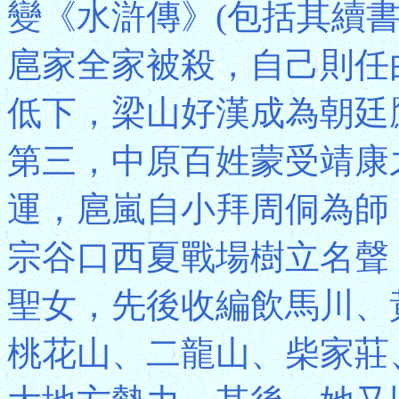
變《水滸傳》(包括其續
扈家全家被殺，自己則任
低下，梁山好漢成為朝廷
第三，中原百姓蒙受靖康
運，扈嵐自小拜周侗為師
宗谷口西夏戰場樹立名聲
聖女，先後收編飲馬川、
桃花山、二龍山、柴家莊