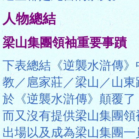
人物總結
梁山集團領袖重要事蹟
下表總結《逆襲水滸傳》
教／扈家莊／梁山／山東
於《逆襲水滸傳》顛覆了
而又沒有提供梁山集團領
出場以及成為梁山集團一