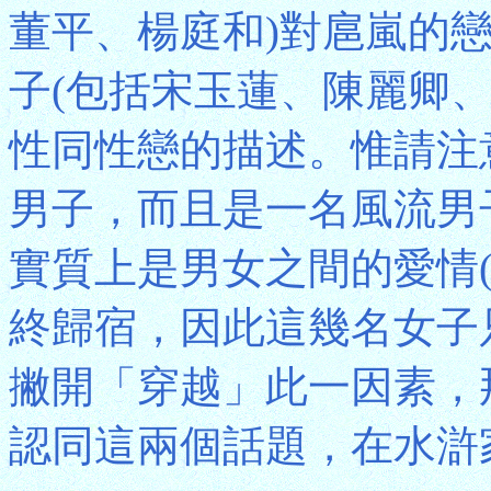
董平、楊庭和)對扈嵐的
子(包括宋玉蓮、陳麗卿
性同性戀的描述。惟請注
男子，而且是一名風流男
實質上是男女之間的愛情
終歸宿，因此這幾名女子
撇開「穿越」此一因素，
認同這兩個話題，在水滸