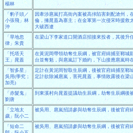
楊林
「豹子頭／
因牽涉扈嵐打高衙內案被高俅陷害刺配滄州，
小張飛」林
倫，擁晁蓋為寨主；在金軍第一次侵宋時援救
沖
大破西遼
「旱地忽
在梁山下李家道口開酒店招接來投者，其後升
律」朱貴
「托塔天
在黃泥岡帶領劫奪生辰綱，被官府緝捕至鄆城
王」晁蓋
台並奪魁，與扈嵐訂下婚約，下山接應扈嵐時
「智多星」
定計在黃泥岡智取生辰綱，後被官府緝捕至鄆
吳用(學究；
定計欲除滅扈嵐，害死晁蓋，事情敗露後在梁
加亮)
「赤髮鬼」
到東溪村向晁蓋提議劫生辰綱，劫奪生辰綱後
劉唐
「立地太
被吳用、扈嵐招請參與劫奪生辰綱，後被官府
歲」阮小二
「短命二
被吳用、扈嵐招請參與劫奪生辰綱，後被官府
郎」阮小五