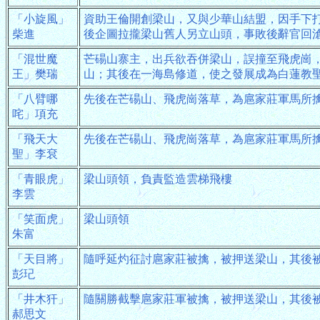
「小旋風」
資助王倫開創梁山，又與少華山結盟，因手下
柴進
後企圖拉攏梁山舊人另立山頭，事敗後辭官回
「混世魔
芒碭山寨主，出兵欲吞併梁山，誤撞至飛虎崗
王」樊瑞
山；其後在一海島修道，使之發展成為白蓮教
「八臂哪
先後在芒碭山、飛虎崗落草，為扈家莊軍馬所
咤」項充
「飛天大
先後在芒碭山、飛虎崗落草，為扈家莊軍馬所
聖」李袞
「青眼虎」
梁山頭領，負責監造雲梯飛樓
李雲
「笑面虎」
梁山頭領
朱富
「天目將」
隨呼延灼征討扈家莊被擒，被押送梁山，其後
彭玘
「井木犴」
隨關勝截擊扈家莊軍被擒，被押送梁山，其後
郝思文