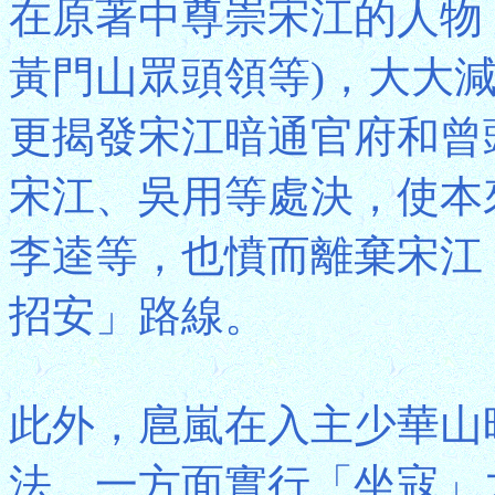
在原著中尊崇宋江的人物
黃門山眾頭領等)，大大
更揭發宋江暗通官府和曾
宋江、吳用等處決，使本
李逵等，也憤而離棄宋江
招安」路線。
此外，扈嵐在入主少華山
法。一方面實行「坐寇」