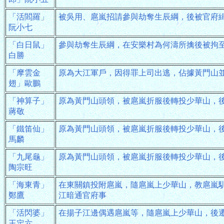
「活閻羅」
被吳用、扈嵐招請參與劫奪生辰綱，後被官府
阮小七
「白日鼠」
參與劫奪生辰綱，在安樂村為何濤所擒後被拘
白勝
「摩雲金
原為大江軍戶，因得罪上司出逃，佔據黃門山
翅」歐鵬
「神算子」
原為黃門山頭領，被扈嵐折服後轉投少華山，
蔣敬
「鐵笛仙」
原為黃門山頭領，被扈嵐折服後轉投少華山，
馬麟
「九尾龜」
原為黃門山頭領，被扈嵐折服後轉投少華山，
陶宗旺
「海東青」
在東關鎮投附扈嵐，隨扈嵐上少華山，教扈嵐
鄭鷹
江暗通官府事
「活閃婆」
在揚子江邊偶遇扈嵐等，隨扈嵐上少華山，後
王定六