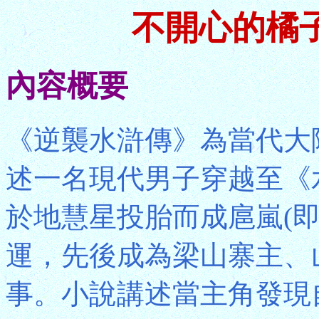
不開心的橘
內容概要
《逆襲水滸傳》為當代大
述一名現代男子穿越至《
於地慧星投胎而成扈嵐(
運，先後成為梁山寨主、
事。小說講述當主角發現