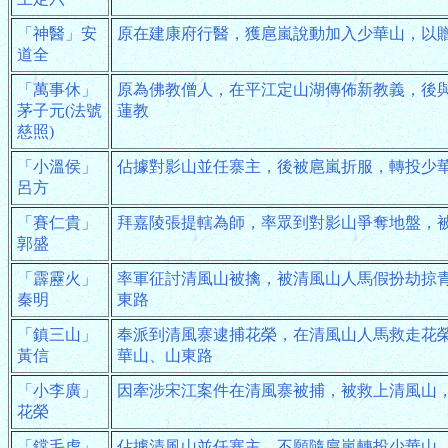
「神醫」安
原在建康府行醫，獲扈嵐說動加入少華山，以
道全
「萬事休」
原為佛教僧人，在平江定山湖傳佈新教義，後
茅子元(法號
蓮教
慈照)
「小溫侯」
佔據對影山並任寨主，後被扈嵐折服，轉投少
呂方
「賽仁貴」
拜嘉陵張提轄為師，率眾到對影山爭奪地盤，
郭盛
「霹靂火」
率軍征討清風山被擒，被清風山人馬假扮劫掠
秦明
東路
「鎮三山」
奉派到清風寨逮捕花榮，在清風山人馬救走花
黃信
華山、山東路
「小李廣」
因牽涉宋江案件在清風寨被捕，被救上清風山
花榮
「鏛毛虎」
佔據清風山並任寨主，不願隨扈嵐轉投少華山