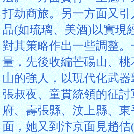
打劫商旅。另一方面又引
品(如琉璃、美酒)以實
對其策略作出一些調整。
量，先後收編芒碭山、桃
山的強人，以現代化武器
張叔夜、童貫統領的征討
府、壽張縣、汶上縣、東
面，她又到汴京面見趙佶