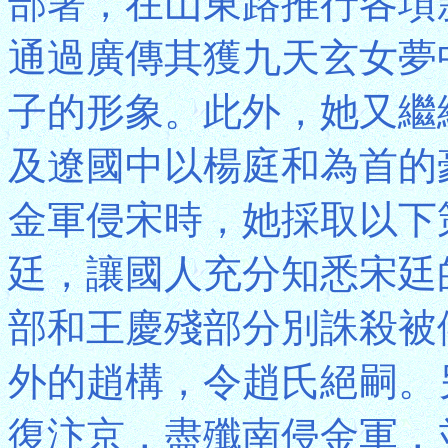
部署，在山東路推行各項
通過廣傳其獲九天玄女夢
子的形象。此外，她又繼
及遼國中以楊庭和為首的
金軍侵宋時，她採取以下
廷，讓國人充分知悉宋廷
部和王慶殘部分別誅殺被
外的趙構，令趙氏絕嗣。
復汴京，盡殲南侵金軍，