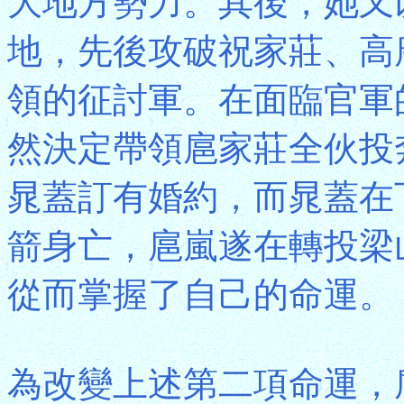
大地方勢力。其後，她又
地，先後攻破祝家莊、高
領的征討軍。在面臨官軍
然決定帶領扈家莊全伙投
晁蓋訂有婚約，而晁蓋在
箭身亡，扈嵐遂在轉投梁
從而掌握了自己的命運。
為改變上述第二項命運，