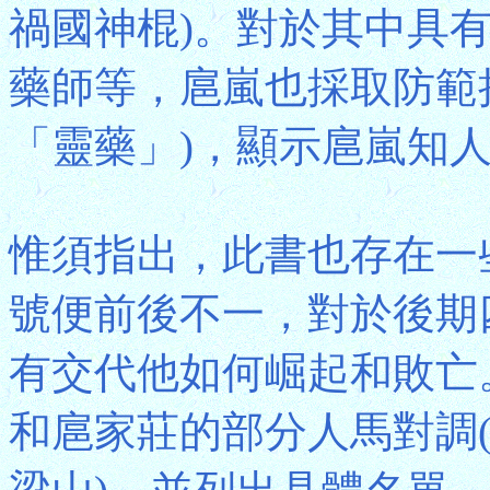
禍國神棍)。對於其中具
藥師等，扈嵐也採取防範
「靈藥」)，顯示扈嵐知
惟須指出，此書也存在一
號便前後不一，對於後期
有交代他如何崛起和敗亡
和扈家莊的部分人馬對調