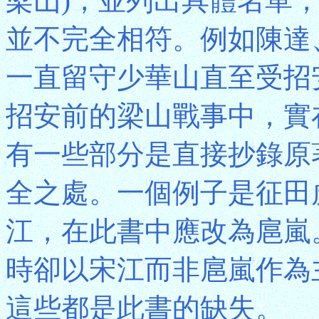
梁山)，並列出具體名單
並不完全相符。例如陳達
一直留守少華山直至受招
招安前的梁山戰事中，實
有一些部分是直接抄錄原
全之處。一個例子是征田
江，在此書中應改為扈嵐
時卻以宋江而非扈嵐作為
這些都是此書的缺失。