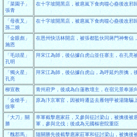
「菜園子」
在十字坡開黑店，被扈嵐下食肉噬心蠱後改邪
張青
「母夜叉」
在十字坡開黑店，被扈嵐下食肉噬心蠱後改邪
孫二娘
「金眼彪」
在恩州快活林開店，被張都監伙同蔣門神奪佔
施恩
「毛頭星」
拜宋江為師，後佔據白虎山並任寨主，在孔亮
孔明
「獨火星」
拜宋江為師，後佔據白虎山，為呼延灼所擒，
孔亮
柳宣教
青州府尹，後成為白蓮教壇主，在宿元景奉派
「金槍手」
原為汴京軍官，因被時遷盜去雁翎甲被湯隆騙
徐寧
「大刀」關
率軍截擊扈家莊，又參與征討梁山，被擒後被
勝
軍，參與北伐；後成為元國樞密院重臣
「醜郡馬」
隨關勝先後截擊扈家莊軍和征討梁山，被擒後