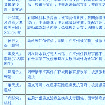
黃蜂尾後
師，後遷至梁山；後奉派統領錦衣衛，整肅地
針」黃文炳
「呼保義／
在鄆城縣私放晁蓋，被閻婆惜要挾，殺閻婆惜
及時雨／孝
梁山，中途離隊；後返鄆城縣被捕，刺配江州
義黑三郎」
說動成為朝廷內應，偽稱獲九天玄女送贈天書
宋江(公明)
「神行太
為救宋江傳假信，事敗，在江州被問斬，被救
保」戴宗
「黑旋風」
因在沂水縣打死人出逃，在江州任職戴宗部下
李逵(又名李
在金軍第二次侵宋時在太原府城外為金軍所擒
鐵牛)
「鐵扇子」
因牽涉宋江案件在鄆城縣被官府軟禁，後獲張
宋清
處決
「飛天虎」
扈嵐哥哥，在扈家莊隨扈嵐反抗官府，後提議
扈成
「病關索」
在薊州獲扈嵐治療並挽救夫妻關係，因牽涉扈
楊雄