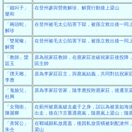
「鐵叫子」
在登州參與營救解珍、解寶行動後上梁山
樂和
「兩頭蛇」
在登州被毛太公陷害下獄，被孫立救出後一同
解珍
「雙尾蠍」
在登州被毛太公陷害下獄，被孫立救出後一同
解寶
「教師」欒
原為祝家莊教師，在扈家莊攻破祝家莊後投降
廷玉
區主帥
「撲天雕」
原為李家莊莊主，與扈嵐結義，共同對抗祝家
李應
「鬼臉兒」
原為李家莊管家，隨李應投附扈家莊，後遷至
杜興
「女飛衛」
在薊州被扈嵐破去處子之身，誤以為被裴如海
陳麗卿
出走，後在汴京重遇扈嵐，隨扈嵐上梁山；隨
「美髯公」
在鄆城縣私放晁蓋，後因私放雷橫被刺配滄州，
朱仝
梁山