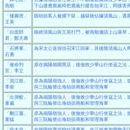
燕順
下山接應扈嵐時把扈嵐行蹤告知宋江，間接害
「矮腳虎」
因劫掠客人被捕下獄，越獄後佔據清風山，遇
王英
「白面郎
路經清風山與王英打鬥，被燕順邀請上山落草
君」鄭天壽
「石將軍」
為宋太公送假信召宋江回家，其後隨清風山人
石勇
「催命判
原在揭陽嶺開黑店，後倣效少華山行坐寇之法
官」李立
「混江龍」
原為揭陽嶺強人，後倣效少華山行坐寇之法，
李俊
與三阮輪替出海劫掠商船和管理海軍
「出洞蛟」
原為揭陽嶺強人，後倣效少華山行坐寇之法，
童威
與三阮輪替出海劫掠商船和管理海軍
「翻江蜃」
原為揭陽嶺強人，後倣效少華山行坐寇之法，
童猛
與三阮輪替出海劫掠商船和管理海軍
「病大蟲」
在揭陽鎮賣武時結識扈嵐，在江州參加營救宋