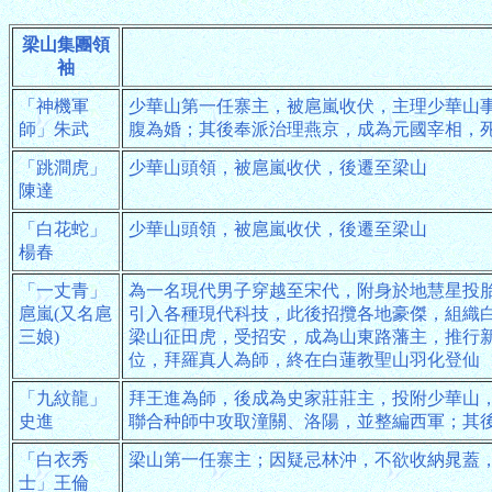
梁山集團領
袖
「神機軍
少華山第一任寨主，被扈嵐收伏，主理少華山
師」朱武
腹為婚；其後奉派治理燕京，成為元國宰相，
「跳澗虎」
少華山頭領，被扈嵐收伏，後遷至梁山
陳達
「白花蛇」
少華山頭領，被扈嵐收伏，後遷至梁山
楊春
「一丈青」
為一名現代男子穿越至宋代，附身於地慧星投
扈嵐(又名扈
引入各種現代科技，此後招攬各地豪傑，組織
三娘)
梁山征田虎，受招安，成為山東路藩主，推行
位，拜羅真人為師，終在白蓮教聖山羽化登仙
「九紋龍」
拜王進為師，後成為史家莊莊主，投附少華山
史進
聯合种師中攻取潼關、洛陽，並整編西軍；其
「白衣秀
梁山第一任寨主；因疑忌林沖，不欲收納晁蓋
士」王倫