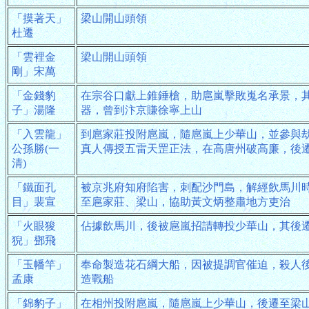
「摸著天」
梁山開山頭領
杜遷
「雲裡金
梁山開山頭領
剛」宋萬
「金錢豹
在宗谷口獻上錐錘槍，助扈嵐擊敗嵬名承景，
子」湯隆
器，曾到汴京賺徐寧上山
「入雲龍」
到扈家莊投附扈嵐，隨扈嵐上少華山，並參與
公孫勝(一
真人傳授五雷天罡正法，在高唐州破高廉，後
清)
「鐵面孔
被京兆府知府陷害，刺配沙門島，解經飲馬川
目」裴宣
至扈家莊、梁山，協助黃文炳整肅地方吏治
「火眼狻
佔據飲馬川，後被扈嵐招請轉投少華山，其後
猊」鄧飛
「玉幡竿」
奉命製造花石綱大船，因被提調官催迫，殺人
孟康
造戰船
「錦豹子」
在相州投附扈嵐，隨扈嵐上少華山，後遷至梁