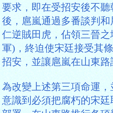
要求，即在受招安後不聽
後，扈嵐通過多番談判和
仁逆賊田虎，佔領三晉之
軍)，終迫使宋廷接受其
招安，並讓扈嵐在山東路
為改變上述第三項命運，
意識到必須把腐朽的宋廷