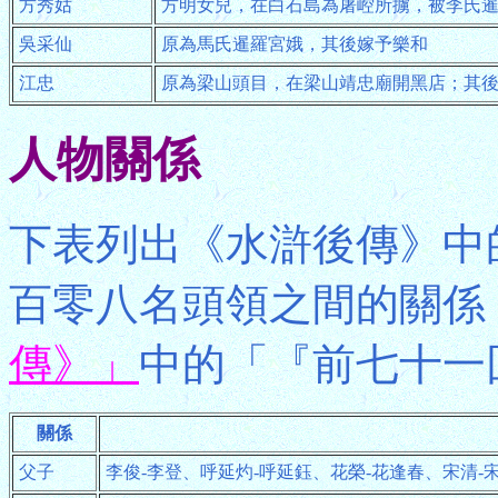
方秀姑
方明女兒，在白石島為屠崆所擄，被李氏
吳采仙
原為馬氏暹羅宮娥，其後嫁予樂和
江忠
原為梁山頭目，在梁山靖忠廟開黑店；其
人物關係
下表列出《水滸後傳》中
百零八名頭領之間的關係
傳》」
中的「『前七十一
關係
父子
李俊-李登、呼延灼-呼延鈺、花榮-花逢春、宋清-