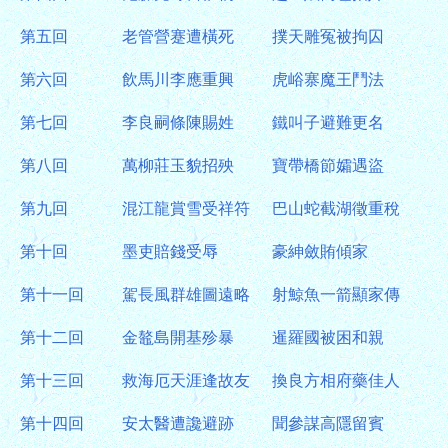
第五回
老管營蹇遭橫死
撲天雕冤被拘囚
第六回
飲馬川李應重興
虎峪寨魔王鬥法
第七回
李良嗣條陳賜姓
鐵叫子避難更名
第八回
萬柳莊玉貌招殃
寶帶橋節孀遇盜
第九回
混江龍賞雪受祥符
巴山蛇截湖徵重稅
第十回
墨吏賠錢受辱
豪紳斂賄傾家
第十一回
駕長風群雄圖遠略
射鯨魚一箭顯家傳
第十二回
金鼇島開基殄暴
暹羅國被困和親
第十三回
救海厄天涯逢故友
換良方相府藥佳人
第十四回
安太醫遭讒避跡
聞參謀高隱留賓