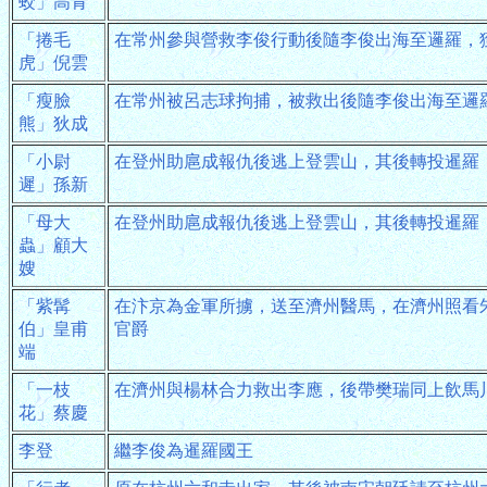
蛟」高青
「捲毛
在常州參與營救李俊行動後隨李俊出海至邏羅，
虎」倪雲
「瘦臉
在常州被呂志球拘捕，被救出後隨李俊出海至邏
熊」狄成
「小尉
在登州助扈成報仇後逃上登雲山，其後轉投暹羅
遲」孫新
「母大
在登州助扈成報仇後逃上登雲山，其後轉投暹羅
蟲」顧大
嫂
「紫髯
在汴京為金軍所擄，送至濟州醫馬，在濟州照看
伯」皇甫
官爵
端
「一枝
在濟州與楊林合力救出李應，後帶樊瑞同上飲馬
花」蔡慶
李登
繼李俊為暹羅國王