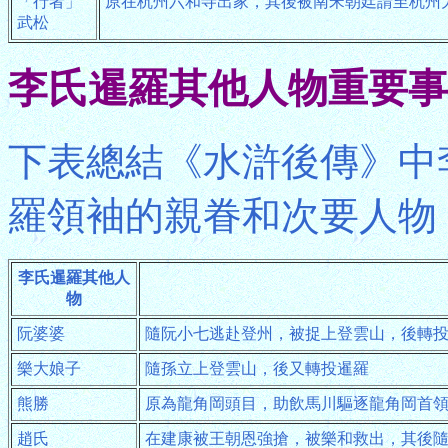
「行者」
原在杭州六和寺出家，其後被南宋朝廷請至杭州
武松
李氏暹羅其他人物重要事
下表總結《水滸後傳》中
羅領袖的親眷和次要人物
李氏暹羅其他人
物
阮婆婆
隨阮小七逃赴登州，被捉上登雲山，後轉
樂大娘子
隨孫立上登雲山，後又轉投暹羅
熊勝
原為龍角岡頭目，助飲馬川驅逐龍角岡首
趙氏
在建康被王朝恩強搶，被樂和救出，其後