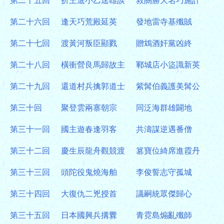
第二十五回
折王進小乙逞雄談
救關勝大名巧施計
第二十六回
逢天巧荒殿延英
發地雷寺基殲賊
第二十七回
渡黃河叛臣顯戮
贈鴆酒奸黨凶終
第二十八回
橫衝營良馬歸故主
鄆城店小盜識新英
第二十九回
還道村兵擒郭道士
紫髯伯義護美髯公
第三十回
聚登雲兩寨朝宗
同泛海群雄闢地
第三十一回
國主遊春逢羽客
共濤謀逆遇番僧
第三十二回
慶生辰龍舟觀競渡
篡寶位綺席進霞丹
第三十三回
頭陀役鬼燒海舶
李俊誓志守孤城
第三十四回
大復仇二兇授首
議嗣統眾傑歸心
第三十五回
日本國興兵搆釁
青霓島煽亂殲師