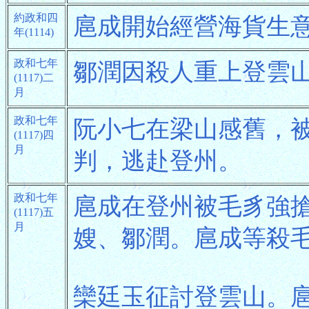
約政和四
扈成開始經營海貨生
年(1114)
政和七年
鄒潤因殺人重上登雲
(1117)二
月
政和七年
阮小七在梁山感舊，
(1117)四
月
判，逃赴登州。
政和七年
扈成在登州被毛豸強
(1117)五
月
嫂、鄒潤。扈成等殺
欒廷玉征討登雲山。