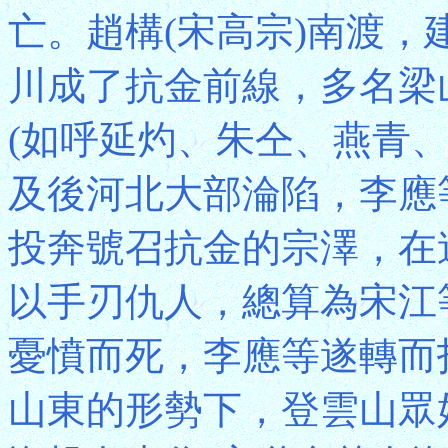
亡。趙構(宋高宗)南渡
川成了抗金前線，多名梁
(如呼延灼、朱仝、燕青
及後河北大部淪陷，李應
投奔號召抗金的宗澤，在
以手刃仇人，總算為宋江
憂憤而死，李應等遂轉而
山東的形勢下，登雲山眾