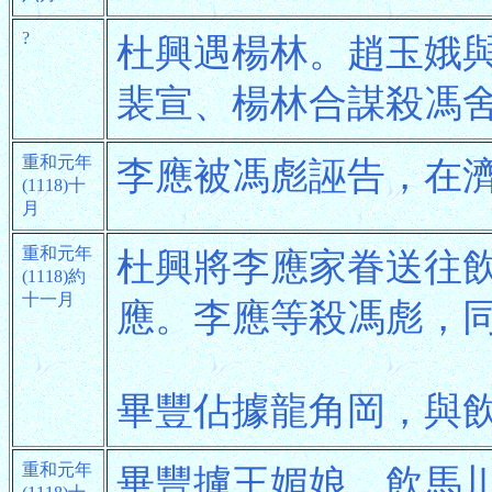
?
杜興遇楊林。趙玉娥
裴宣、楊林合謀殺馮
重和元年
李應被馮彪誣告，在
(1118)十
月
重和元年
杜興將李應家眷送往
(1118)約
十一月
應。李應等殺馮彪，
畢豐佔據龍角岡，與
重和元年
畢豐擄王媚娘，飲馬