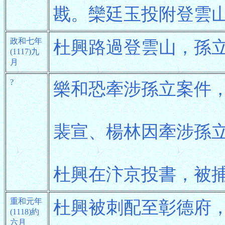
戡。欒廷玉投附登雲
政和七年
杜興路過登雲山，孫
(1117)九
月
?
樂和恐牽涉孫立案件
裴宣、楊林因牽涉孫
杜興在汴京投書，被
重和元年
杜興被刺配至彰德府
(1118)約
六月