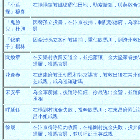
「小遮
在揚陽鎮被姚瓌霸佔田地，勒索贖銀，與蔣敬合
攔」穆春
「鬼臉
因替孫立投書，在汴京被捕，刺配彰德府，為李
兒」杜興
爵
「錦豹
因牽涉孫立案件被緝捕，重佔飲馬川，到濟州救
子」楊林
聞煥章
在安樂村收留安道全，並把蕭讓、金大堅家眷接
暹羅，獲賜官爵
花逢春
在建康府被王朝恩和郭京謀害，被救出後在常州
芝成親，成為暹羅駙馬
宋安平
為金軍所擄，後隨呼延鈺、徐晟逃出金營，並隨
丞相
呼延鈺
在楊劉村抗金失敗，投奔飲馬川；在東昌府附近
呂小姐成親
徐晟
在汴京得呼延灼收留，在楊劉村抗金失敗，投奔
暹羅，獲賜官爵，並與呼延玉英成親