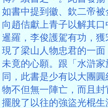
如書中提到徽、欽二帝被
向趙佶獻上青子以解其口
暹羅，李俊護駕有功，獲
現了梁山人物忠君的一面
未竟的心願。跟「水滸家
同，此書是少有以大團圓
物不但無一陣亡，而且封
擺脫了以往的強盜光棍生