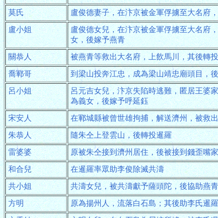
莫氏
盧俊德妻子，在汴京被金軍俘擄至大名府
盧小姐
盧俊德女兒，在汴京被金軍俘擄至大名府
女，後嫁予燕青
關恭人
被燕青等救出大名府，上飲馬川，其後轉
喬鄆哥
到梁山投奔江忠，成為梁山靖忠廟頭目，
呂小姐
呂元吉女兒，汴京失陷時逃難，匿居王婆
為義女，後嫁予呼延鈺
宋安人
在鄆城縣被曾世雄拘捕，解送濟州，被救
朱恭人
隨朱仝上登雲山，後轉投暹羅
雷婆婆
原被朱仝接到濟州居住，後被接到錢歪嘴
和合兒
在暹羅率眾助李俊除滅共濤
共小姐
共濤女兒，被共濤獻予薩頭陀，後協助燕
方明
原為揚州人，流落白石島；其後助李氏暹