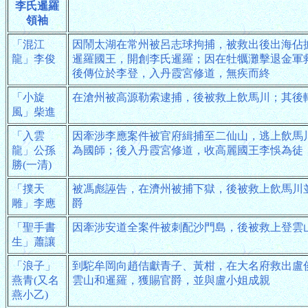
李氏暹羅
領袖
「混江
因鬧太湖在常州被呂志球拘捕，被救出後出海佔
龍」李俊
暹羅國王，開創李氏暹羅；因在牡犡灘擊退金軍
後傳位於李登，入丹霞宮修道，無疾而終
「小旋
在滄州被高源勒索逮捕，後被救上飲馬川；其後
風」柴進
「入雲
因牽涉李應案件被官府緝捕至二仙山，逃上飲馬
龍」公孫
為國師；後入丹霞宮修道，收高麗國王李悞為徒
勝(一清)
「撲天
被馮彪誣告，在濟州被捕下獄，後被救上飲馬川
雕」李應
爵
「聖手書
因牽涉安道全案件被刺配沙門島，後被救上登雲
生」蕭讓
「浪子」
到駝牟岡向趙佶獻青子、黃柑，在大名府救出盧
燕青(又名
雲山和暹羅，獲賜官爵，並與盧小姐成親
燕小乙)