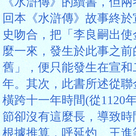
《水滸傳》的續書，但兩
回本《水滸傳》故事終於
史吻合，把「李良嗣出使
麼一來，發生於此事之前
舊」，便只能發生在宣和
年。其次，此書所述從聯
橫跨十一年時間(從1120
節卻沒有這麼長，導致時
根據推算，呼延灼、王進