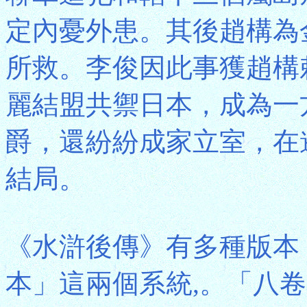
定內憂外患。其後趙構為
所救。李俊因此事獲趙構
麗結盟共禦日本，成為一
爵，還紛紛成家立室，在
結局。
《水滸後傳》有多種版本
本」這兩個系統,。「八