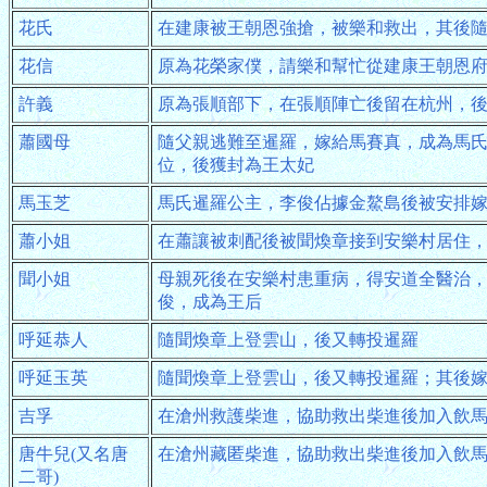
花氏
在建康被王朝恩強搶，被樂和救出，其後
花信
原為花榮家僕，請樂和幫忙從建康王朝恩
許義
原為張順部下，在張順陣亡後留在杭州，
蕭國母
隨父親逃難至暹羅，嫁給馬賽真，成為馬
位，後獲封為王太妃
馬玉芝
馬氏暹羅公主，李俊佔據金鰲島後被安排
蕭小姐
在蕭讓被刺配後被聞煥章接到安樂村居住
聞小姐
母親死後在安樂村患重病，得安道全醫治
俊，成為王后
呼延恭人
隨聞煥章上登雲山，後又轉投暹羅
呼延玉英
隨聞煥章上登雲山，後又轉投暹羅；其後
吉孚
在滄州救護柴進，協助救出柴進後加入飲
唐牛兒(又名唐
在滄州藏匿柴進，協助救出柴進後加入飲
二哥)