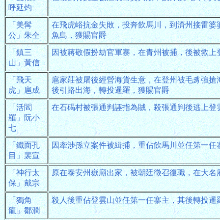
呼延灼
「美髯
在飛虎峪抗金失敗，投奔飲馬川，到濟州接雷婆
公」朱仝
魚島，獲賜官爵
「鎮三
因被蔣敬假扮劫官軍寨，在青州被捕，後被救上
山」黃信
「飛天
扈家莊被屠後經營海貨生意，在登州被毛豸強搶
虎」扈成
後引路出海，轉投暹羅，獲賜官爵
「活閻
在石碣村被張通判誣指為賊，殺張通判後逃上登
羅」阮小
七
「鐵面孔
因牽涉孫立案件被緝捕，重佔飲馬川並任第一任
目」裴宣
「神行太
原在泰安州嶽廟出家，被朝廷徵召復職，在大名
保」戴宗
「獨角
殺人後重佔登雲山並任第一任寨主，其後轉投暹
龍」鄒潤