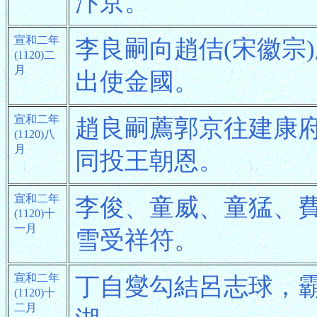
汴京。
宣和二年
李良嗣向趙佶(宋徽宗
(1120)二
月
出使金國。
宣和二年
趙良嗣薦郭京往建康
(1120)八
月
同投王朝恩。
宣和二年
李俊、童威、童猛、
(1120)十
一月
雪受祥符。
宣和二年
丁自燮勾結呂志球，
(1120)十
二月