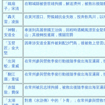
「鐵扇
在鄆城縣被曾世雄拘捕，解送濟州，被救出後隨
子」宋清
「轟天
在黃河渡口、野狐鋪抗金失敗，投奔飲馬川，以
雷」凌振
「神醫」
奉派到高麗替國王治病，回程時遇颶風漂至金鰲
安道全
山；其後轉投暹羅，獲賜官爵
「玉臂
因牽涉安道全案件被刺配沙門島，後被救上登雲
匠」金大
堅
「出洞
在常州參與營救李俊行動後隨李俊出海至邏羅，
蛟」童威
「翻江
在常州參與營救李俊行動後隨李俊出海至邏羅，
蜃」童猛
「赤鬚
在常州被呂志球拘捕，被救出後隨李俊出海至邏
龍」費保
「太湖
對應《水滸傳》中的「卜青」；在常州參與營救