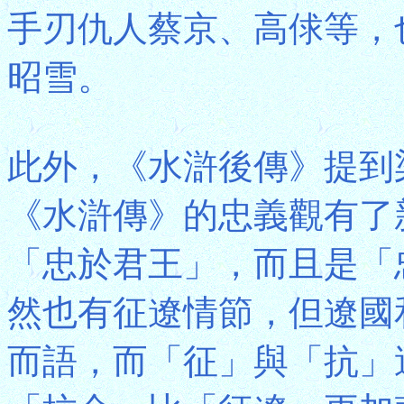
手刃仇人蔡京、高俅等，
昭雪。
此外，《水滸後傳》提到
《水滸傳》的忠義觀有了
「忠於君王」，而且是「
然也有征遼情節，但遼國
而語，而「征」與「抗」