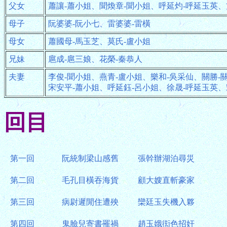
父女
蕭讓-蕭小姐、聞煥章-聞小姐、呼延灼-呼延玉英、
母子
阮婆婆-阮小七、雷婆婆-雷橫
母女
蕭國母-馬玉芝、莫氏-盧小姐
兄妹
扈成-扈三娘、花榮-秦恭人
夫妻
李俊-聞小姐、燕青-盧小姐、樂和-吳采仙、關勝-
宋安平-蕭小姐、呼延鈺-呂小姐、徐晟-呼延玉英、
回目
第一回
阮統制梁山感舊
張幹辦湖泊尋災
第二回
毛孔目橫吞海貨
顧大嫂直斬豪家
第三回
病尉遲閒住遭殃
欒廷玉失機入夥
第四回
鬼臉兒寄書罹禍
趙玉娥衒色招奸