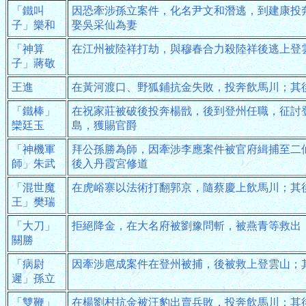
「鐵叫
因恐牽涉孫立案件，化名尹文和潛逃，到建康投
子」樂和
娶吳采仙為妻
「神算
在江州被陸祥打劫，與穆春合力殺陸祥後逃上登
子」蔣敬
王進
在黃河渡口、野狐鋪抗金失敗，投奔飲馬川；其
「鐵棒」
在祝家莊被破後投奔楊戩，後到登州任職，征討
欒廷玉
島，獲賜官爵
「神機軍
拜公孫勝為師，因牽涉李應案件被官府緝捕至二
師」朱武
後入丹霞宮修道
「混世魔
在虎峪寨以法術打翻郭京，隨蔡慶上飲馬川；其
王」樊瑞
「大刀」
拒絕降金，在大名府被劉豫問斬，被燕青等救出
關勝
「病尉
因牽涉扈成案件在登州被捕，後被救上登雲山；
遲」孫立
「雙鞭」
在楊劉村抗金被汪豹出賣兵敗，投奔飲馬川；其