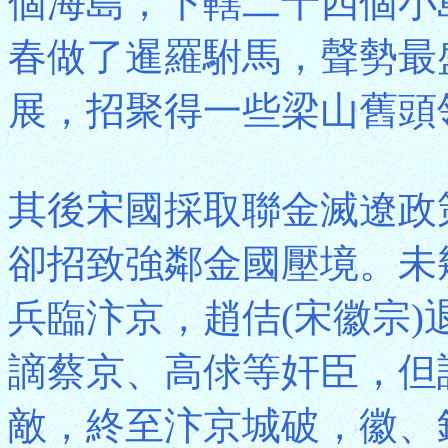
個海島，下轄二十四個小
春做了暹羅駙馬，聲勢最
展，招聚得一些梁山舊頭
其後宋國採取聯金滅遼政
卻招致強鄰金國壓境。未
兵臨汴京，趙佶(宋徽宗)
謫蔡京、高俅等奸臣，但
敵，終至汴京城破，徽、