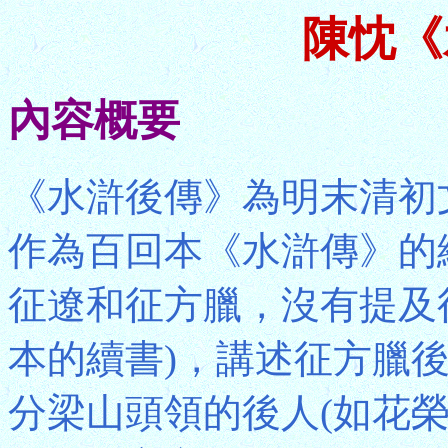
陳忱《
內容概要
《水滸後傳》為明末清初
作為百回本《水滸傳》的
征遼和征方臘，沒有提及
本的續書)，講述征方臘
分梁山頭領的後人(如花