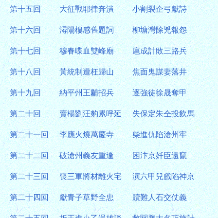
第十五回
大征戰耶律奔潰
小割裂企弓獻詩
第十六回
潯陽樓感舊題詞
柳塘灣除兇報怨
第十七回
穆春喋血雙峰廟
扈成計敗三路兵
第十八回
黃統制遭枉歸山
焦面鬼謀妻落井
第十九回
納平州王黼招兵
逐強徒徐晟奪甲
第二十回
賣楊劉汪豹累呼延
失保定朱仝投飲馬
第二十一回
李應火燒萬慶寺
柴進仇陷滄州牢
第二十二回
破滄州義友重逢
困汴京奷臣遠竄
第二十三回
喪三軍將材離火宅
演六甲兒戲陷神京
第二十四回
獻青子草野全忠
贖難人石交仗義