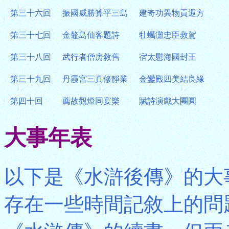
第三十六回
振國威勝算平三島
建奇功異物貢遐方
第三十七回
金鼇島仙客題詩
牡蠣灘忠臣救駕
第三十八回
武行者僧房敘舊
宿太慰海國封王
第三十九回
丹霞宮三真修靜業
金鑾殿四美結良緣
第四十回
薦故觀燈同宴樂
賦詩演戲大團圓
大事年表
以下是《水滸後傳》的大
存在一些時間記敘上的問