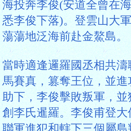
海投奔李俊(安道全曾在
悉李俊下落)。登雲山大
蕩蕩地泛海前赴金鰲島。
當時適逢邏羅國丞相共濤
馬賽真，篡奪王位，並進
助下，李俊擊敗叛軍，並
創李氏暹羅。李俊甫登大
聯軍進犯和轄下三個屬島