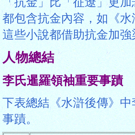
「抗金」比「征遼」更加
都包含抗金內容，如《水
這些小說都借助抗金加強
人物總結
李氏暹羅領袖重要事蹟
下表總結《水滸後傳》中
事蹟。