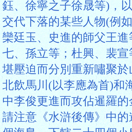
鈺、徐寧之子徐晟等)，
交代下落的某些人物(例
欒廷玉、史進的師父王進
七、孫立等；杜興、裴宣
堪壓迫而分別重新嘯聚於
北飲馬川(以李應為首)和
中李俊更進而攻佔暹羅的
請注意《水滸後傳》中的