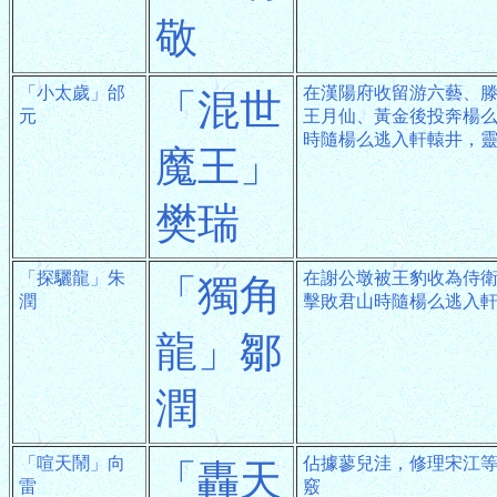
敬
「小太歲」邰
在漢陽府收留游六藝、
「混世
元
王月仙、黃金後投奔楊
時隨楊么逃入軒轅井，
魔王」
樊瑞
「探驪龍」朱
在謝公墩被王豹收為侍
「獨角
潤
擊敗君山時隨楊么逃入
龍」鄒
潤
「喧天鬧」向
佔據蓼兒洼，修理宋江
「轟天
雷
竅