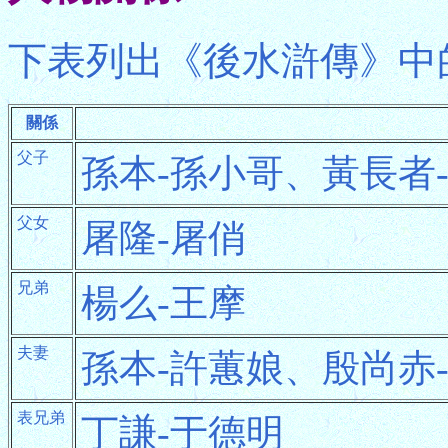
下表列出《後水滸傳》中
關係
父子
孫本-孫小哥、黃長者
父女
屠隆-屠俏
兄弟
楊么-王摩
夫妻
孫本-許蕙娘、殷尚赤
表兄弟
丁謙-于德明