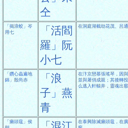
仝
「揭浪蛟」岑
在洞庭湖截劫花茂、呂
「活閻
用七
羅」阮
小七
「鑽心蟲遍地
在汴京戀慕張瑤琴，因
「浪
錦」殷尚赤
並與屠俏成親；其後轉
么逃入軒轅井，靈魂出
子」燕
青
「癩頭黿」侯
在泰興除滅癩頭黿，在
「混江
朝
竅