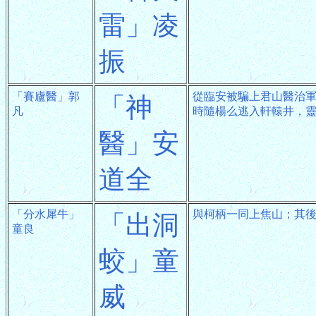
雷」凌
振
「賽廬醫」郭
從臨安被騙上君山醫治
「神
凡
時隨楊么逃入軒轅井，
醫」安
道全
「分水犀牛」
與柯柄一同上焦山；其
「出洞
童良
蛟」童
威