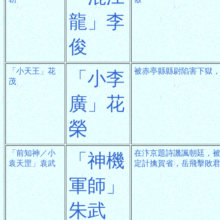
龍」李
俊
「小天王」花
被赤亭縣縣尉陷害下獄
「小李
茂
廣」花
榮
「前知神／小
在汴京題詩譏諷朝廷，
「神機
袁天罡」袁武
定計擒賀省，岳飛擊敗
軍師」
朱武