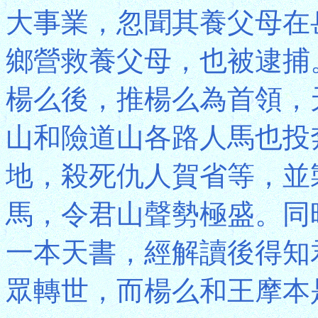
大事業，忽聞其養父母在
鄉營救養父母，也被逮捕
楊么後，推楊么為首領，
山和險道山各路人馬也投
地，殺死仇人賀省等，並
馬，令君山聲勢極盛。同
一本天書，經解讀後得知
眾轉世，而楊么和王摩本