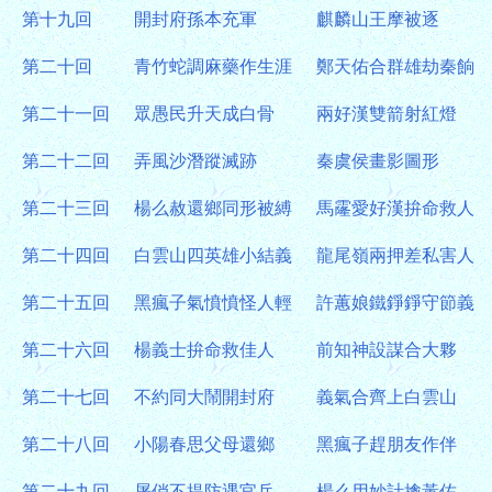
第十九回
開封府孫本充軍
麒麟山王摩被逐
第二十回
青竹蛇調麻藥作生涯
鄭天佑合群雄劫秦餉
第二十一回
眾愚民升天成白骨
兩好漢雙箭射紅燈
第二十二回
弄風沙潛蹤滅跡
秦虞侯畫影圖形
第二十三回
楊么赦還鄉同形被縛
馬霳愛好漢拚命救人
第二十四回
白雲山四英雄小結義
龍尾嶺兩押差私害人
第二十五回
黑瘋子氣憤憤怪人輕
許蕙娘鐵錚錚守節義
第二十六回
楊義士拚命救佳人
前知神設謀合大夥
第二十七回
不約同大鬧開封府
義氣合齊上白雲山
第二十八回
小陽春思父母還鄉
黑瘋子趕朋友作伴
第二十九回
屠俏不提防遇官兵
楊么用妙計擒黃佐