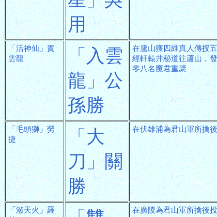
用
「活神仙」賀
在廬山獲四維真人傳授
「入雲
雲龍
經軒轅井秘道往蘆山，
零八名魔君重聚
龍」公
孫勝
「毛頭獅」勞
在伏雄浦為君山軍所擒
「大
捷
刀」關
勝
「潑天火」羅
在廣陵為君山軍所擒後