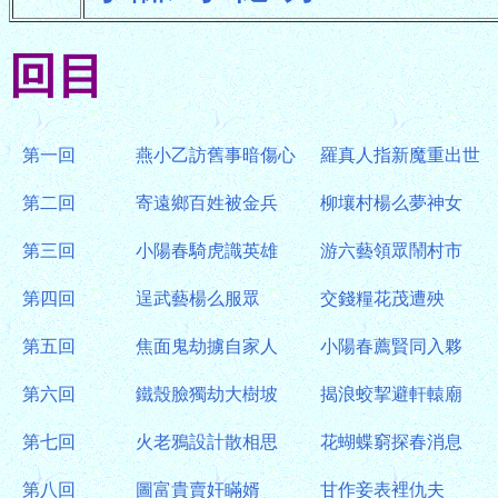
回目
第一回
燕小乙訪舊事暗傷心
羅真人指新魔重出世
第二回
寄遠鄉百姓被金兵
柳壤村楊么夢神女
第三回
小陽春騎虎識英雄
游六藝領眾鬧村市
第四回
逞武藝楊么服眾
交錢糧花茂遭殃
第五回
焦面鬼劫擄自家人
小陽春薦賢同入夥
第六回
鐵殼臉獨劫大樹坡
揭浪蛟挈避軒轅廟
第七回
火老鴉設計散相思
花蝴蝶窮探春消息
第八回
圖富貴賣奸瞞婿
甘作妾表裡仇夫