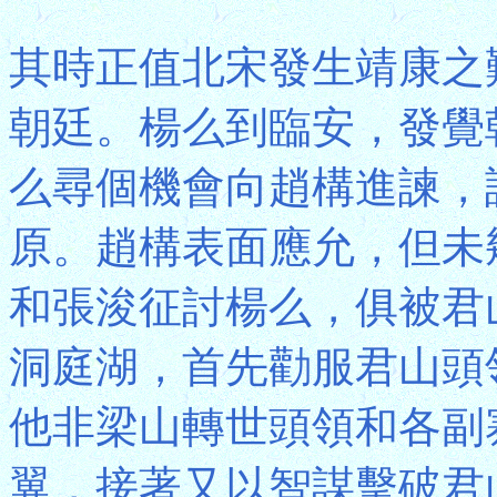
其時正值北宋發生靖康之
朝廷。楊么到臨安，發覺
么尋個機會向趙構進諫，
原。趙構表面應允，但未
和張浚征討楊么，俱被君
洞庭湖，首先勸服君山頭
他非梁山轉世頭領和各副
翼，接著又以智謀擊破君