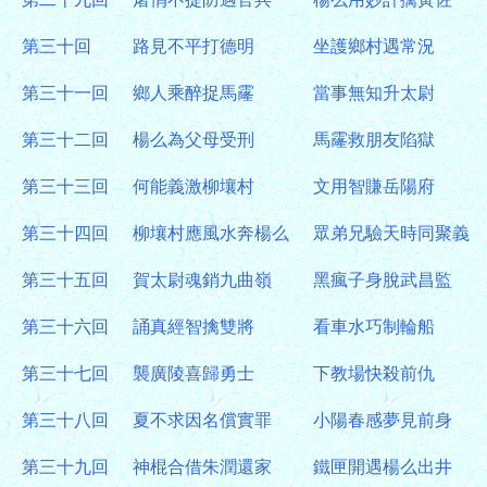
第三十回
路見不平打德明
坐護鄉村遇常況
第三十一回
鄉人乘醉捉馬霳
當事無知升太尉
第三十二回
楊么為父母受刑
馬霳救朋友陷獄
第三十三回
何能義激柳壤村
文用智賺岳陽府
第三十四回
柳壤村應風水奔楊么
眾弟兄驗天時同聚義
第三十五回
賀太尉魂銷九曲嶺
黑瘋子身脫武昌監
第三十六回
誦真經智擒雙將
看車水巧制輪船
第三十七回
襲廣陵喜歸勇士
下教場快殺前仇
第三十八回
夏不求因名償實罪
小陽春感夢見前身
第三十九回
神棍合借朱潤還家
鐵匣開遇楊么出井