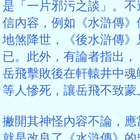
是「一片邪污之談」。不
信內容，例如《水滸傳》
地煞降世，《後水滸傳》
已。此外，有論者指出，
岳飛擊敗後在軒轅井中魂
等人慘死，讓岳飛不致蒙
撇開其神怪內容不論，應
就是改良了《水滸傳》的