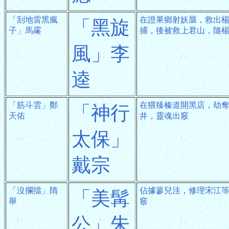
「刮地雷黑瘋
在證果鄉射妖蜃，救出
「黑旋
子」馬霳
捕，後被救上君山，隨
風」李
逵
「筋斗雲」鄭
在猥臻榛道開黑店，劫
「神行
天佑
井，靈魂出竅
太保」
戴宗
「沒攔擋」隋
佔據蓼兒洼，修理宋江
「美髯
舉
竅
公」朱