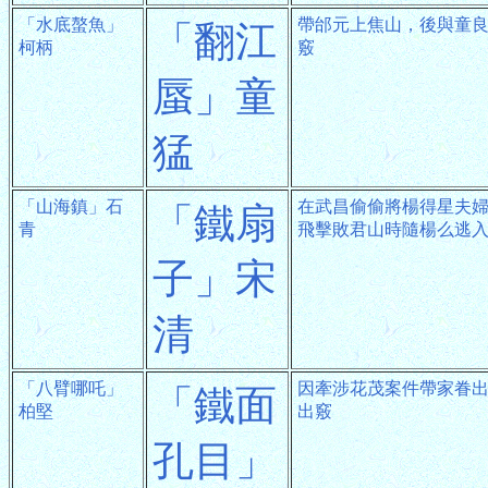
「水底螯魚」
帶邰元上焦山，後與童
「翻江
柯柄
竅
蜃」童
猛
「山海鎮」石
在武昌偷偷將楊得星夫
「鐵扇
青
飛擊敗君山時隨楊么逃
子」宋
清
「八臂哪吒」
因牽涉花茂案件帶家眷
「鐵面
柏堅
出竅
孔目」