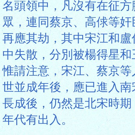
名頭領中，凡沒有在征方
眾，連同蔡京、高俅等奸
再應其劫，其中宋江和盧
中失散，分別被楊得星和
惟請注意，宋江、蔡京等
世並成年後，應已進入南
長成後，仍然是北宋時期
年代有出入。