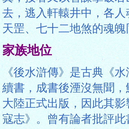
去，逃入軒轅井中，各人
天罡、七十二地煞的魂魄
家族地位
《後水滸傳》是古典《水
續書，成書後湮沒無聞，鮮
大陸正式出版，因此其影
寇志》。曾有論者批評此