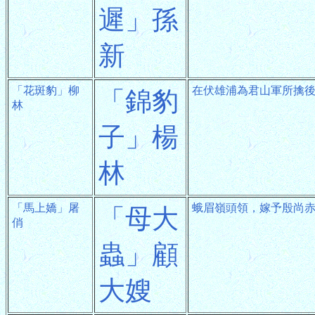
遲」孫
新
「花斑豹」柳
在伏雄浦為君山軍所擒
「錦豹
林
子」楊
林
「馬上嬌」屠
蛾眉嶺頭領，嫁予殷尚
「母大
俏
蟲」顧
大嫂