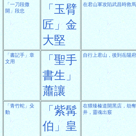
「一刀段撒
在君山軍攻陷武昌時救
「玉臂
開」段忠
匠」金
大堅
「書記手」章
自行上君山，後到岳陽
「聖手
文用
書生」
蕭讓
「青竹蛇」殳
在猥臻榛道開黑店，劫
「紫髯
動
井，靈魂出竅
伯」皇