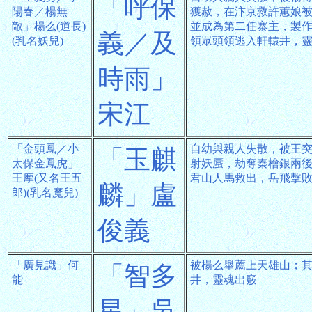
「呼保
陽春／楊無
獲赦，在汴京救許蕙娘
敵」楊么(道長)
並成為第二任寨主，製
義／及
(乳名妖兒)
領眾頭領逃入軒轅井，
時雨」
宋江
「金頭鳳／小
自幼與親人失散，被王
「玉麒
太保金鳳虎」
射妖蜃，劫奪秦檜銀兩
王摩(又名王五
君山人馬救出，岳飛擊
麟」盧
郎)(乳名魔兒)
俊義
「廣見識」何
被楊么舉薦上天雄山；
「智多
能
井，靈魂出竅
星」吳