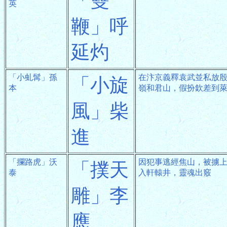
「雙
英
鞭」呼
延灼
「小虬髯」孫
在汴京義釋袁武並私放
「小旋
本
嶺和君山，假扮欽差到
風」柴
進
「攔路虎」沃
因犯事逃經焦山，被擄
「撲天
泰
入軒轅井，靈魂出竅
雕」李
應