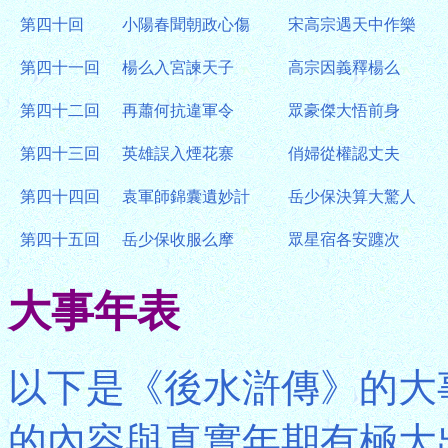
第四十回
小陽春聞朝政心傷
宋高宗遇天中作樂
第四十一回
楊么入宮諫天子
高宗因義釋楊么
第四十二回
再蕭何抗違軍令
眾豪傑大悟前身
第四十三回
英雄誤入煙花寨
俏婦從權認丈夫
第四十四回
袁軍師錦囊遺妙計
岳少保決算大驚人
第四十五回
岳少保收服么摩
眾星宿各安躔次
大事年表
以下是《後水滸傳》的大
的內容與真實年期有極大