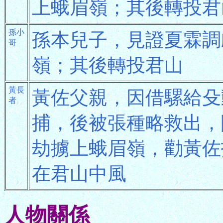
上蛾眉嶺；其後轉投君
孫小
孫本兒子，見證夏霖調
哥
嶺；其後轉投君山
黃長
黃佐父親，因借騾給殳
者
捕，後被張種略救出，
劫擄上蛾眉嶺，勸黃佐
在君山中風
人物關係