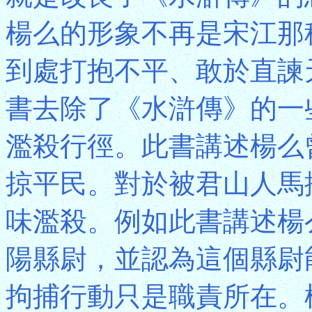
楊么的形象不再是宋江那
到處打抱不平、敢於直諫
書去除了《水滸傳》的一
濫殺行徑。此書講述楊么
掠平民。對於被君山人馬
味濫殺。例如此書講述楊
陽縣尉，並認為這個縣尉
拘捕行動只是職責所在。