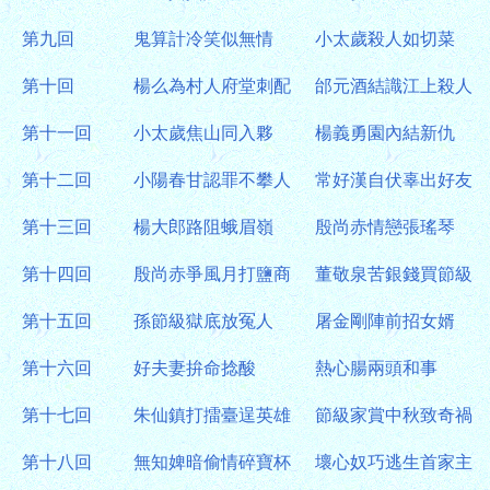
第九回
鬼算計冷笑似無情
小太歲殺人如切菜
第十回
楊么為村人府堂刺配
邰元酒結識江上殺人
第十一回
小太歲焦山同入夥
楊義勇園內結新仇
第十二回
小陽春甘認罪不攀人
常好漢自伏辜出好友
第十三回
楊大郎路阻蛾眉嶺
殷尚赤情戀張瑤琴
第十四回
殷尚赤爭風月打鹽商
董敬泉苦銀錢買節級
第十五回
孫節級獄底放冤人
屠金剛陣前招女婿
第十六回
好夫妻拚命捻酸
熱心腸兩頭和事
第十七回
朱仙鎮打擂臺逞英雄
節級家賞中秋致奇禍
第十八回
無知婢暗偷情碎寶杯
壞心奴巧逃生首家主