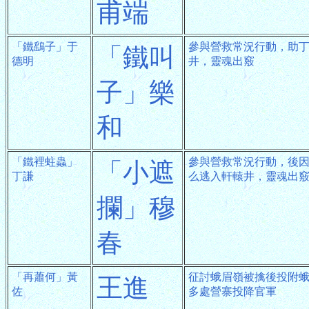
甫端
「鐵鷂子」于
參與營救常況行動，助
「鐵叫
德明
井，靈魂出竅
子」樂
和
「鐵裡蛀蟲」
參與營救常況行動，後
「小遮
丁謙
么逃入軒轅井，靈魂出
攔」穆
春
「再蕭何」黃
征討蛾眉嶺被擒後投附
王進
佐
多處營寨投降官軍