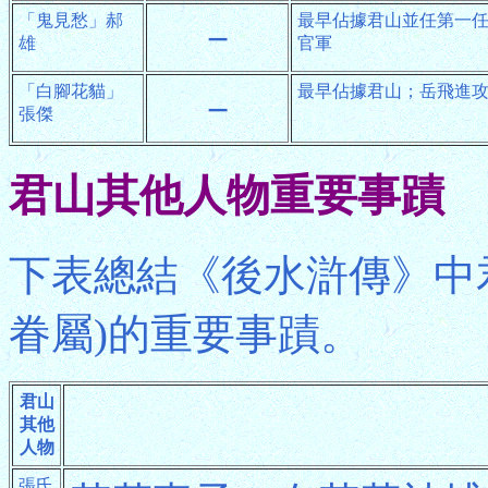
「鬼見愁」郝
最早佔據君山並任第一
－
雄
官軍
「白腳花貓」
最早佔據君山；岳飛進
－
張傑
君山其他人物重要事蹟
下表總結《後水滸傳》中
眷屬)的重要事蹟。
君山
其他
人物
張氏