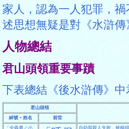
家人，認為一人犯罪，禍
述思想無疑是對《水滸傳
人物總結
君山頭領重要事蹟
下表總結《後水滸傳》中
君山頭領
綽號 + 姓名
前世
「全義勇／小
自幼與親人失散，被楊