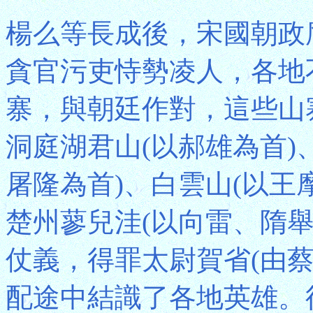
楊么等長成後，宋國朝政
貪官污吏恃勢凌人，各地
寨，與朝廷作對，這些山
洞庭湖君山(以郝雄為首)
屠隆為首)、白雲山(以王
楚州蓼兒洼(以向雷、隋
仗義，得罪太尉賀省(由
配途中結識了各地英雄。