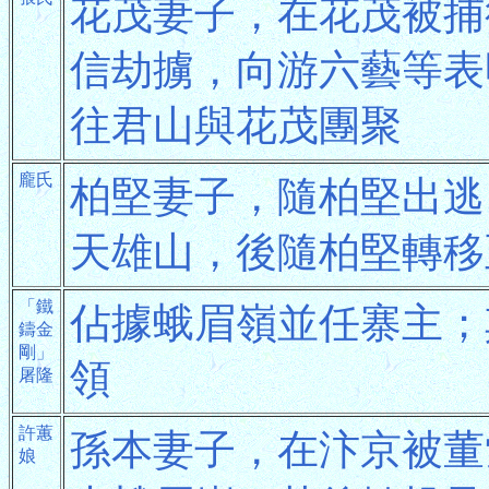
花茂妻子，在花茂被捕
信劫擄，向游六藝等表
往君山與花茂團聚
龐氏
柏堅妻子，隨柏堅出逃
天雄山，後隨柏堅轉移
「鐵
佔據蛾眉嶺並任寨主；
鑄金
剛」
領
屠隆
許蕙
孫本妻子，在汴京被董
娘