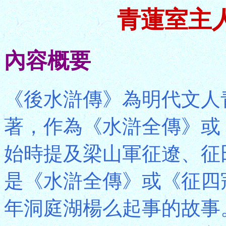
青蓮室主
內容概要
《後水滸傳》為明代文人
著，作為《水滸全傳》或
始時提及梁山軍征遼、征
是《水滸全傳》或《征四
年洞庭湖楊么起事的故事