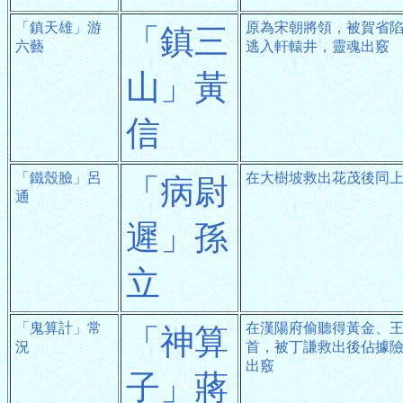
「鎮天雄」游
原為宋朝將領，被賀省
「鎮三
六藝
逃入軒轅井，靈魂出竅
山」黃
信
「鐵殼臉」呂
在大樹坡救出花茂後同
「病尉
通
遲」孫
立
「鬼算計」常
在漢陽府偷聽得黃金、
「神算
況
首，被丁謙救出後佔據
出竅
子」蔣