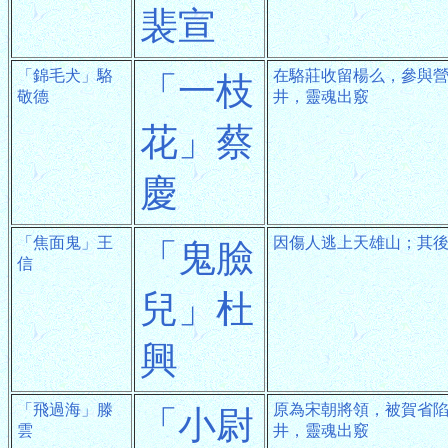
裴宣
「錦毛犬」駱
在駱莊收留楊么，參與
「一枝
敬德
井，靈魂出竅
花」蔡
慶
「焦面鬼」王
因傷人逃上天雄山；其
「鬼臉
信
兒」杜
興
「飛過海」滕
原為宋朝將領，被賀省
「小尉
雲
井，靈魂出竅