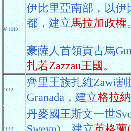
伊比里亞南部，以伊比
都，建立
馬拉加政權
約1010
豪薩人首領貢古馬Gu
扎若Zazzau王國
。
齊里王族扎維Zawi
1012
Granada，建立
格拉納
丹麥國王斯文一世Sve
Sweyn)，建立
英格蘭
1013