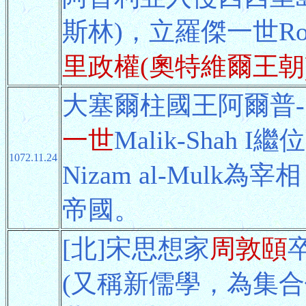
斯林)，立羅傑一世Ro
里政權(奧特維爾王朝
大塞爾柱國王阿爾普
一世
Malik-Shah
1072.11.24
Nizam al-Mul
帝國。
[北]宋思想家
周敦頤
卒
(又稱新儒學，為集