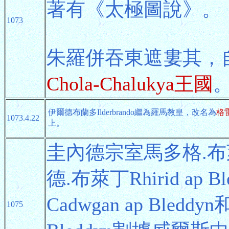
著有《太極圖說》。
1073
朱羅併吞東遮婁其，
Chola-Chalukya王國
伊爾德布蘭多Ilderbrando繼為羅馬教皇，改名為
格
1073.4.22
上。
圭內德宗室馬多格.布萊丁M
德.布萊丁Rhirid ap
Cadwgan ap Bledd
1075