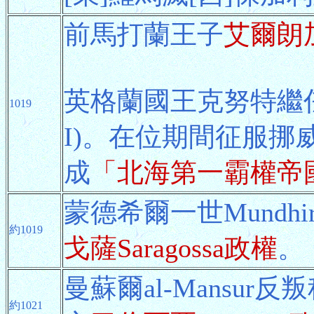
前馬打蘭王子
艾爾朗
英格蘭國王克努特繼任
1019
I)。在位期間征服挪威
成
「北海第一霸權帝
蒙德希爾一世Mundh
約1019
戈薩Saragossa政權
。
曼蘇爾al-Mansu
約1021