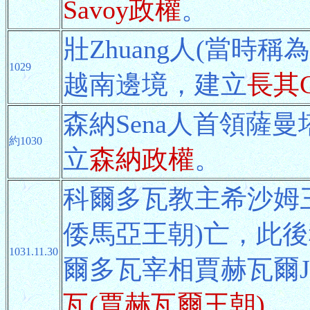
Savoy政權
。
壯Zhuang人(當時
1029
越南邊境，建立
長其C
森納Sena人首領薩曼塔.
約1030
立
森納政權
。
科爾多瓦教主希沙姆三世
倭馬亞王朝)亡，此
1031.11.30
爾多瓦宰相賈赫瓦爾J
瓦(賈赫瓦爾王朝)
。