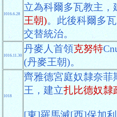
立為科爾多瓦教主，
1016.6.28
王朝)
。此後科爾多瓦
交替統治。
丹麥人首領
克努特
C
1016.11.30
(丹麥王朝)。
齊雅德宮庭奴隸奈菲斯
王，建立
扎比德奴隸
1018
[東]羅馬滅[西]保