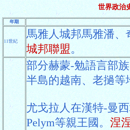
世界政治史年
年期
馬雅人城邦馬雅潘、
11世紀
城邦聯盟
。
部分赫蒙-勉語言部
半島的越南、老撾等
尤戈拉人在漢特-曼西
Pelym等親王國。
涅涅