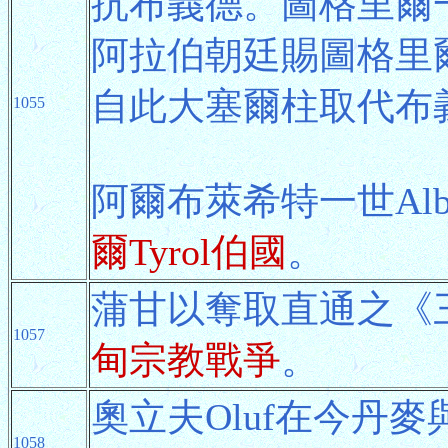
抗布義德。圖格里爾
阿拉伯朝廷賜圖格里
自此大塞爾柱取代布
1055
阿爾布萊希特一世Albr
爾Tyrol伯國
。
蒲甘以奪取直通之《
1057
甸宗教戰爭
。
奧立夫Oluf在今丹
1058