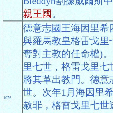
Bleddyn割據威爾斯
親王國
。
德意志國王海因里希四世
與羅馬教皇格雷戈里
奪對主教的任命權)
里七世，格雷戈里七
將其革出教門。德意
世。次年1月海因里
1076
赦罪，格雷戈里七世