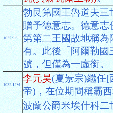
勃艮第國王魯道夫三世Ro
贈予德意志。德意志
第第二王國故地稱為
1032.9.6
有。此後「阿爾勒國
號，但僅為一虛銜。
李元昊
(夏景宗)繼任[
1032.12M
帝)，在位期間稱霸西
波蘭公爵米埃什科二世Mi