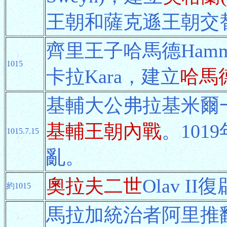
王朝和薩克遜王朝交
齊里王子哈馬德Ham
1015
卡拉Kara，建立
哈馬
基輔大公弗拉基米爾
基輔王朝內戰
。1019
1015.7.15
亂。
奧拉夫二世
Olav 
約1015
馬拉加統治者阿里推