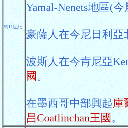
Yamal-Nenets地區
約11世紀
豪薩人在今尼日利亞
波斯人在今肯尼亞Ke
國
。
在墨西哥中部興起
庫爾
昌Coatlinchan王國
。