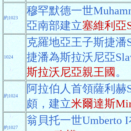
穆罕默德一世Muham
約1023
亞南部建立
塞維利亞Se
克羅地亞王子斯捷潘St
捷潘為斯拉沃尼亞Sla
1024
斯拉沃尼亞親王國
。
阿拉伯人首領薩利赫S
約1024
頗，建立
米爾達斯Mir
翁貝托一世Umbert
約1027