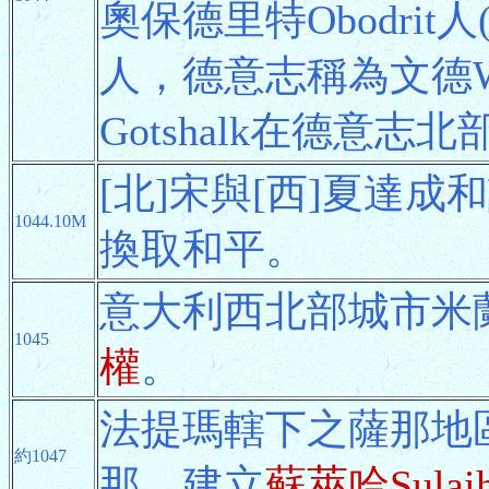
奧保德里特Obodrit人(
人，德意志稱為文德W
Gotshalk在德意志
[北]宋與[西]夏達成
1044.10M
換取和平。
意大利西北部城市米蘭
1045
權
。
法提瑪轄下之薩那地區
約1047
那，建立
蘇萊哈Sulai