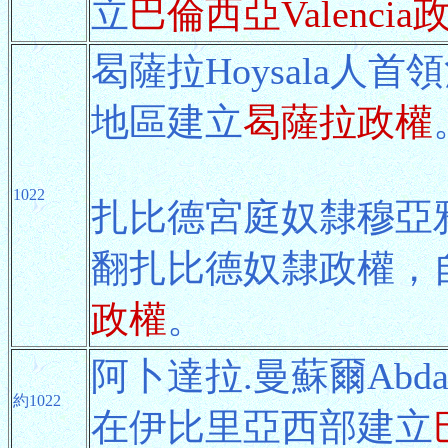
立
巴倫西亞Valencia
曷薩拉Hoysala人首
地區建立
曷薩拉政權
1022
扎比德宮庭奴隸穆亞雅德.納
翻扎比德奴隸政權，
政權
。
阿卜達拉.曼蘇爾Abdal
約1022
在伊比里亞西部建立