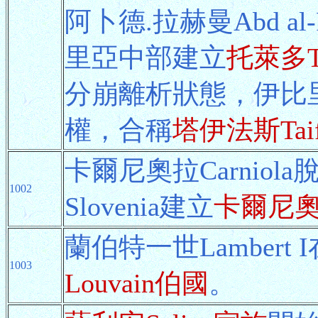
阿卜德.拉赫曼Abd a
里亞中部建立
托萊多T
分崩離析狀態，伊比
權，合稱
塔伊法斯Tai
卡爾尼奧拉Carnio
1002
Slovenia建立
卡爾尼
蘭伯特一世Lamber
1003
Louvain伯國
。