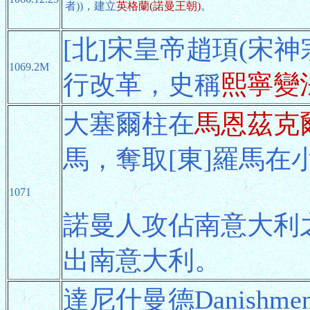
者))，建立
英格蘭(諾曼王朝)
。
[北]宋皇帝趙頊(宋神
1069.2M
行改革，史稱
熙寧變
大塞爾柱在
馬恩茲克爾特
馬，奪取[東]羅馬在
1071
諾曼人攻佔南意大利之
出南意大利。
達尼什曼德Danish