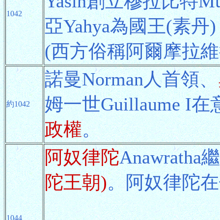
Yasin創立穆拉比特M
1042
亞Yahya為國王(素
(西方俗稱阿爾摩拉維德A
諾曼Norman人首領、
姆一世Guillaume 
約1042
政權
。
阿奴律陀
Anawrat
陀王朝)
。阿奴律陀在
1044