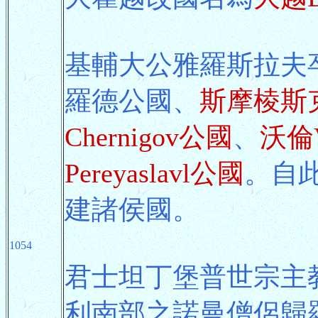
基輔大公雅羅斯拉夫
羅德公國、
斯摩棱斯克S
Chernigov公國
、
沃倫V
Pereyaslavl公國
。自
建諸侯國。
1054
君士坦丁堡普世宗主教邁
利南部之諾曼僧侶歸