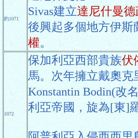
Sivas建立
達尼什曼德
約1071
後興起多個地方伊斯
權
。
保加利亞西部貴族
伏
馬。次年擁立戴奧克
Konstantin Bod
利亞帝國，旋為[東]
1072
阿普利亞入侵西西里