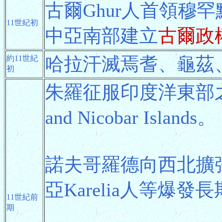
古爾Ghur人首領穆罕默德.
11世紀初
中亞南部建立
古爾政
哈拉汗滅焉耆、龜茲
約11世紀
初
朱羅征服印度洋東部
and Nicobar Islands。
諾夫哥羅德向西北擴張
亞Karelia人等爆發
11世紀前
期