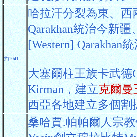
哈拉汗分裂為東、西
Qarakhan統治今
[Western] Qarak
約1041
大塞爾柱王族卡武德Q
Kirman，建立
克爾曼
西亞各地建立多個割
桑哈賈.帕帕爾人宗教領袖