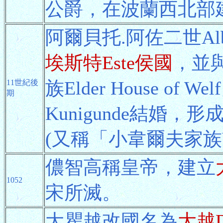
公爵，在波蘭西北部
阿爾貝托.阿佐二世Albe
埃斯特Este侯國
，並
族Elder House o
11世紀後
期
Kunigunde結婚，形
(又稱「小韋爾夫家族Young
儂智高稱皇帝，建立
1052
宋所滅。
大瞿越改國名為
大越D