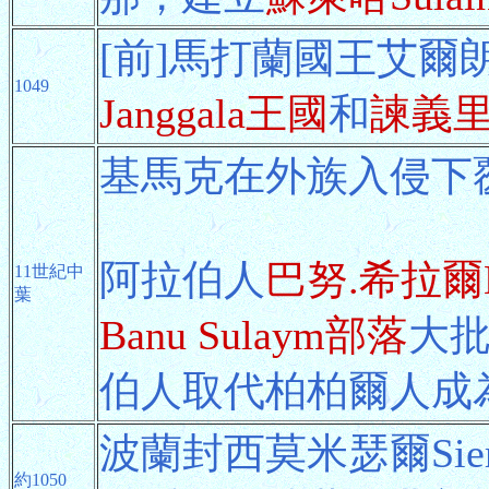
[前]馬打蘭國王艾爾
1049
Janggala王國
和
諫義里K
基馬克在外族入侵下
阿拉伯人
巴努.希拉爾Ba
11世紀中
葉
Banu Sulaym部落
大
伯人取代柏柏爾人成
波蘭封西莫米瑟爾Siemo
約1050