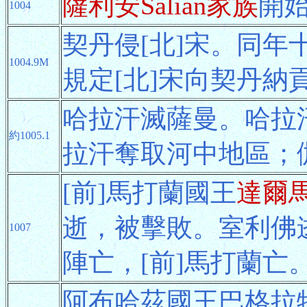
薩利安Salian家族
開
1004
契丹侵[北]宋。同年
1004.9M
規定[北]宋向契丹納
哈拉汗滅薩曼。哈拉
約1005.1
拉汗奪取河中地區；
[前]馬打蘭國王
達爾
逝，被擊敗。室利佛
1007
陣亡，[前]馬打蘭亡。
阿布哈茲國王巴格拉特三