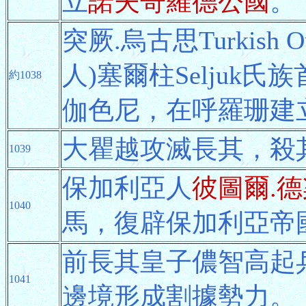
立
諾夫哥羅德公國
。
突厥.烏古思Turkish 
人)塞爾柱Seljuk氏族
約1038
伽色尼，在呼羅珊建
大瞿越攻滅長其，殺
1039
保加利亞人
彼圖爾.德
1040
馬，復辟保加利亞帝
前長其皇子儂智高起
1041
邊境形成割據勢力。