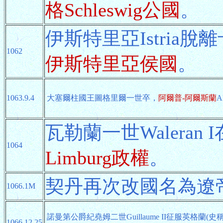
格Schleswig公國
。
伊斯特里亞Istria
1062
伊斯特里亞侯國
。
1063.9.4
大塞爾柱國王圖格里爾一世卒，
阿爾普-阿爾斯蘭
A
瓦勒蘭一世Waleran
1064
Limburg政權
。
契丹再次改國名為遼
1066.1M
諾曼第公爵紀堯姆二世Guillaume II征服英格蘭(史
1066.12.25