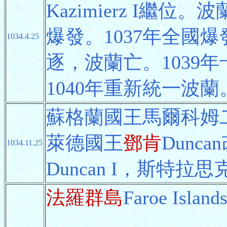
Kazimierz I繼
爆發。1037年全國
1034.4.25
逐，波蘭亡。1039
1040年重新統一波蘭
蘇格蘭國王馬爾科姆二世
萊德國王
鄧肯
Dunc
1034.11.25
Duncan I，斯特
法羅群島
Faroe Is