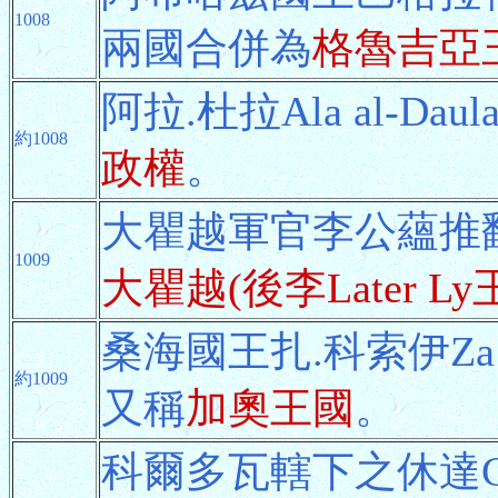
1008
兩國合併為
格魯吉亞
阿拉.杜拉Ala al-D
約1008
政權
。
大瞿越軍官李公蘊推
1009
大瞿越(後李Later Ly
桑海國王扎.科索伊Za 
約1009
又稱
加奧王國
。
科爾多瓦轄下之休達Ce