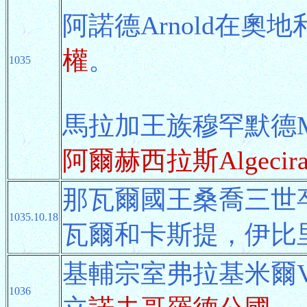
阿諾德Arnold在奧
權
。
1035
馬拉加王族穆罕默德M
阿爾赫西拉斯Algecir
那瓦爾國王桑喬三世
1035.10.18
瓦爾和卡斯提，伊比
基輔宗室弗拉基米爾Vl
1036