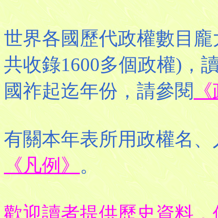
世界各國歷代政權數目龐
共收錄1600多個政權)
國祚起迄年份，請參閱
《
有關本年表所用政權名、
《凡例》
。
歡迎讀者提供歷史資料，