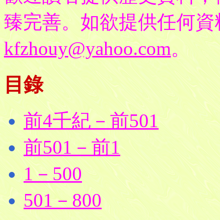
臻完善。如欲提供任何資
kfzhouy@yahoo.com
。
目錄
前4千紀－前501
前501－前1
1－500
501－800