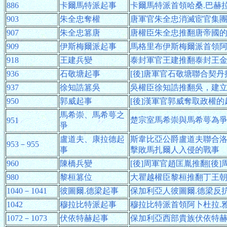
886
卡爾馬特派起事
卡爾馬特派首領哈桑.巴赫
903
朱全忠奪權
唐軍官朱全忠消滅宦官集
907
朱全忠篡唐
唐權臣朱全忠推翻唐帝國
909
伊斯梅爾派起事
馬格里布伊斯梅爾派首領阿
918
王建兵變
泰封軍官王建推翻泰封王
936
石敬塘起事
[後]唐軍官石敬塘聯合契丹
937
徐知誥篡吳
吳權臣徐知誥推翻吳，建立
950
郭威起事
[後]漢軍官郭威奪取政權的
馬希崇、馬希萼之
楚宗室馬希崇與馬希萼為
951
爭
盧道夫、康拉德起
斯韋比亞公爵盧道夫聯合
953－955
事
擊敗馬扎爾人入侵的戰事
960
陳橋兵變
[後]周軍官趙匡胤推翻[後]
980
黎桓篡位
大瞿越權臣黎桓推翻丁王
1040－1041
彼圖爾.德梁起事
保加利亞人彼圖爾.德梁反
1042
穆拉比特派起事
穆拉比特派首領阿卜杜拉.
1072－1073
伏依特赫起事
保加利亞西部貴族伏依特赫