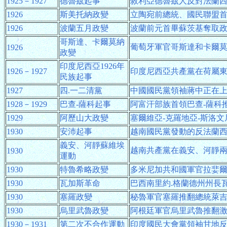
1925－1927
德魯茲起事
敘利亞德魯茲人反對法蘭
1926
斯美托納政變
立陶宛前總統、國民聯盟
1926
波蘭五月政變
波蘭前元首畢蘇茨基奪取
哥斯達、卡爾莫納
葡萄牙軍官哥斯達和卡爾
1926
政變
印度尼西亞1926年
1926－1927
印度尼西亞共產黨在荷屬
民族起事
1927
四.一二清黨
中國國民黨領袖蔣中正在
1928－1929
巴查-薩科起事
阿富汗部族首領巴查-薩科
1929
阿歷山大政變
塞爾維亞-克羅地亞-斯洛
1930
安沛起事
越南國民黨發動的反法蘭
義安、河靜蘇維埃
越南共產黨在義安、河靜
1930
運動
1930
特魯希略政變
多米尼加共和國軍官拉婓爾
1930
瓦加斯革命
巴西南里約.格蘭德州州長
1930
塞羅政變
秘魯軍官塞羅推翻總統萊
1930
烏里武魯政變
阿根廷軍官烏里武魯推翻
1930－1931
第二次不合作運動
印度國民大會黨領袖甘地