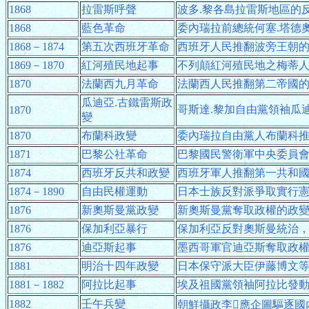
1868
拉雷斯呼聲
波多.黎各島拉雷斯地區的
1868
藍色革命
委內瑞拉前總統何塞.塔德
1868－1874
第五次西班牙革命
西班牙人民推翻波旁王朝
1869－1870
紅河殖民地起事
不列顛紅河殖民地之梅蒂
1870
法蘭西九月革命
法蘭西人民推翻第二帝國
瓜迪亞.古鐵雷斯政
哥斯達.黎加自由黨領袖瓜
1870
變
1870
布蘭科政變
委內瑞拉自由黨人布蘭科
1871
巴黎公社革命
巴黎國民警衛軍中央委員
1874
西班牙反共和政變
西班牙軍人推翻第一共和
1874－1890
自由民權運動
日本士族反對派爭取實行
1876
新奧斯曼黨政變
新奧斯曼黨奪取政權的政
1876
保加利亞暴行
保加利亞反對奧斯曼統治
1876
迪亞斯起事
墨西哥軍官迪亞斯奪取政
1881
明治十四年政變
日本保守派大臣伊藤博文
1881－1882
阿拉比起事
埃及祖國黨領袖阿拉比發
1882
壬午兵變
朝鮮攝政李應企圖驅逐國