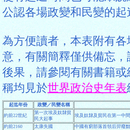
公認各場政變和民變的起
為方便讀者，本表附有各
意，有關簡釋僅供備忘，
後果，請參閱有關書籍或
稱均見於
世界政治史年表
起迄年份
政變／民變名稱
第一次埃及奴隸貧
約前22世紀
埃及奴隸及貧民在第一中
民大起事
約前2160
太康失國
中國有窮部落首領后羿廢