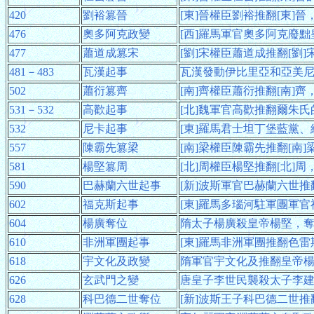
420
劉裕篡晉
[東]晉權臣劉裕推翻[東]晉
476
奧多阿克政變
[西]羅馬軍官奧多阿克廢黜
477
蕭道成篡宋
[劉]宋權臣蕭道成推翻[劉]
481－483
瓦漢起事
瓦漢發動伊比里亞和亞美尼
502
蕭衍篡齊
[南]齊權臣蕭衍推翻[南]齊
531－532
高歡起事
[北]魏軍官高歡推翻爾朱氏
532
尼卡起事
[東]羅馬君士坦丁堡藍黨
557
陳霸先篡梁
[南]梁權臣陳霸先推翻[南
581
楊堅篡周
[北]周權臣楊堅推翻[北]
590
巴赫蘭六世起事
[新]波斯軍官巴赫蘭六世
602
福克斯起事
[東]羅馬多瑙河駐軍團軍
604
楊廣奪位
隋太子楊廣殺皇帝楊堅，
610
非洲軍團起事
[東]羅馬非洲軍團推翻色
618
宇文化及政變
隋軍官宇文化及推翻皇帝
626
玄武門之變
唐皇子李世民襲殺太子李
628
科巴德二世奪位
[新]波斯王子科巴德二世