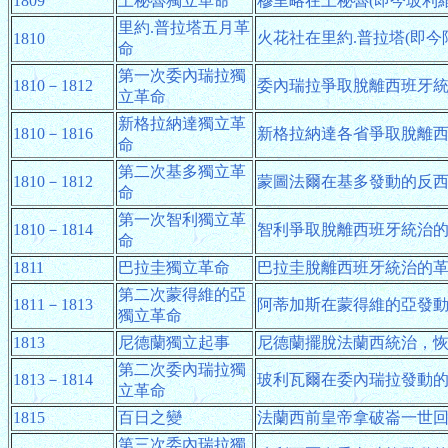
1809
上秘魯獨立革命
穆里略在上秘魯(即今玻利
里約.普拉塔五月革
火花社在里約.普拉塔(即今
1810
命
第一次委內瑞拉獨
1810－1812
委內瑞拉爭取脫離西班牙
立革命
新格拉納達獨立革
1810－1816
新格拉納達各省爭取脫離
命
第二次基多獨立革
1810－1812
蒙圖法爾在基多發動的反
命
第一次智利獨立革
1810－1814
智利爭取脫離西班牙統治
命
1811
巴拉圭獨立革命
巴拉圭脫離西班牙統治的
第二次蒙得維的亞
1811－1813
阿蒂加斯在蒙得維的亞發
獨立革命
1813
尼德蘭獨立起事
尼德蘭擺脫法蘭西統治，
第二次委內瑞拉獨
1813－1814
玻利瓦爾在委內瑞拉發動
立革命
1815
百日之變
法蘭西前皇帝拿破崙一世
第三次委內瑞拉獨