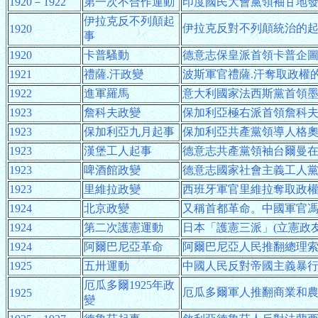
1920－1922
第一次不合作運動
印度國民大會黨領袖甘地
伊拉克反不列顛起
伊拉克反對不列顛統治的
1920
事
1920
卡普騷動
德意志保皇派首領卡普企
1921
禮薩.汗政變
波斯軍官禮薩.汗奪取政權
1922
進軍羅馬
意大利國家法西斯黨首領
1923
詹科夫政變
保加利亞極右派首領詹科
1923
保加利亞九月起事
保加利亞共產黨領導人格奧
1923
漢堡工人起事
德意志共產黨領袖台爾曼
1923
啤酒館政變
德意志國家社會主義工人
1923
里維拉政變
西班牙軍官里維拉奪取政
1924
北京政變
又稱首都革命。中國軍官
1924
第二次護憲運動
日本「護憲三派」(立憲政
1924
阿爾巴尼亞革命
阿爾巴尼亞人民推翻總理
1925
五卅運動
中國人民反對帝國主義暴
厄瓜多爾1925年政
厄瓜多爾軍人推翻商業和
1925
變