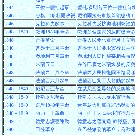
1844
三位一體社起事
聖托.多明各三位一體社首
1846
忠格.巴哈杜爾政變
尼泊爾拉納家族首領忠格.
1846
克拉科夫起事
克拉科夫反抗奧地利統治
1848－1849
歐洲1848年革命
歐洲多個國家的反封建革
1848
丹麥革命
丹麥人民要求實行君主立憲
1848
普魯士三月革命
普魯士人民要求實行君主立
1848
奧地利三月革命
奧地利人民推翻宰相梅特涅
1848
米蘭五日
在倫巴底之米蘭爆發的反奧
1848
法蘭西二月革命
法蘭西人民推翻國王路易-腓
1848
法蘭西六月起事
法蘭西巴黎工人發動的起事
1848－1849
威尼西亞革命
在威尼西亞爆發的反奧地利
1848－1849
托斯坎尼革命
托斯坎尼人民要求實行君主
1848－1849
羅馬1848年革命
青年意大利黨在羅馬發動的
1848－1849
兩西西里革命
兩西西里人民要求實行君主
1849
德意志護憲運動
德意志之薩克遜-維滕堡、
1849
巴登革命
在巴登爆發的革命，為歐洲1