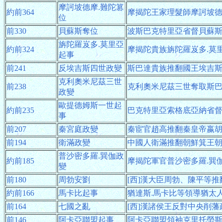
摩訶坡德摩.難陀篡
約前364
摩揭陀王家理髮師摩訶坡德
位
前330
貝蘇斯奪位
波斯巴克特里亞省督貝蘇
旃陀羅岌多.莫里亞
約前324
摩揭陀貴族旃陀羅岌多.莫
起事
前241
反埃吉斯四世政變
斯巴達貴族推翻國王埃吉
克利奧米尼茲三世
前238
克利奧米尼茲三世奪取斯
政變
歐提德姆斯一世起
約前235
巴克特里亞索格底亞納省
事
前207
秦宮庭政變
秦宦官趙高推翻秦皇帝嬴
前194
衛滿政變
中國人衛滿推翻朝鮮箕王
普沙密多羅.巽伽政
約前185
摩揭陀軍官普沙密多羅.巽
變
前180
周勃安劉
[西]漢大臣周勃、陳平等
約前166
馬卡比起事
猶達斯.馬卡比等領導猶太
前164
七國之亂
[西]漢諸侯王反對中央削
前146
阿卡亞聯盟起事
阿卡亞聯盟領袖克里托勞