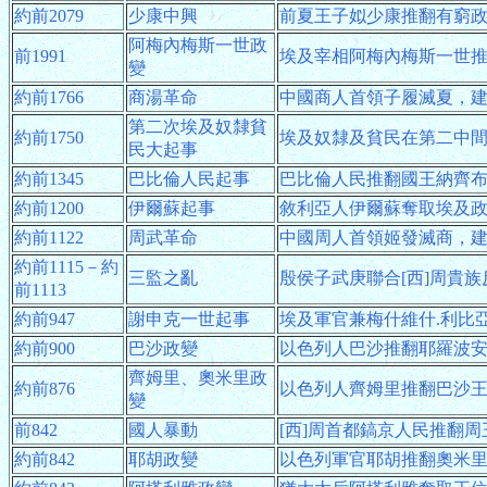
約前2079
少康中興
前夏王子姒少康推翻有窮
阿梅內梅斯一世政
前1991
埃及宰相阿梅內梅斯一世
變
約前1766
商湯革命
中國商人首領子履滅夏，
第二次埃及奴隸貧
約前1750
埃及奴隸及貧民在第二中
民大起事
約前1345
巴比倫人民起事
巴比倫人民推翻國王納齊
約前1200
伊爾蘇起事
敘利亞人伊爾蘇奪取埃及
約前1122
周武革命
中國周人首領姬發滅商，建
約前1115－約
三監之亂
殷侯子武庚聯合[西]周貴族
前1113
約前947
謝申克一世起事
埃及軍官兼梅什維什.利比
約前900
巴沙政變
以色列人巴沙推翻耶羅波
齊姆里、奧米里政
約前876
以色列人齊姆里推翻巴沙
變
前842
國人暴動
[西]周首都鎬京人民推翻
約前842
耶胡政變
以色列軍官耶胡推翻奧米