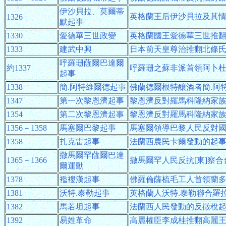
伊沙貝拉、莫爾蒂
英格蘭王后伊沙貝拉及其
1326
默起事
1330
愛德華三世政變
英格蘭國王愛德華三世推
1333
建武中興
日本前天皇尊治推翻北條
呼羅珊薩爾巴達爾
約1337
呼羅珊之蘇非派首領阿卜杜
起事
1338
簡.阿特維爾德起事
佛蘭德爾根特釀酒者簡.阿
1347
第一次黎恩濟起事
黎恩濟反對羅馬科隆納家
1354
第二次黎恩濟起事
黎恩濟反對羅馬科隆納家
1356－1358
馬塞爾巴黎起事
馬塞爾領導巴黎人民反對
1358
扎克雷起事
法蘭西農民卡爾發動的起
撒馬爾罕薩爾巴達
1365－1366
撒馬爾罕人民反抗[東]察
爾運動
1378
襤褸漢起事
佛羅倫薩梳毛工人首領蘭
1381
沃特.泰勒起事
英格蘭人沃特.泰勒聯合羅
1382
馬若坦起事
法蘭西人民發動的反徵稅
1392
易姓革命
高麗權臣李成桂推翻高麗