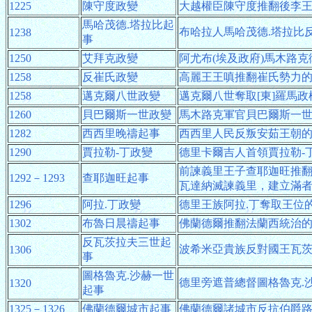
1225
陳守度政變
大越權臣陳守度推翻後李
馬哈茂德.塔拉比起
布哈拉人馬哈茂德.塔拉比
1238
事
1250
艾拜克政變
阿尤布(埃及政府)馬木路
1258
反崔氏政變
高麗王王嗔推翻崔氏勢力
1258
邁克爾八世政變
邁克爾八世奪取[東]羅馬
1260
貝巴爾斯一世政變
馬木路克軍官貝巴爾斯一
1282
西西里晚禱起事
西西里人民反叛安茹王朝
1290
賈拉勒-丁政變
德里卡爾吉人首領賈拉勒-
前諫義里王子查耶迦旺推翻
1292－1293
查耶迦旺起事
瓦達納滅諫義里，建立滿
1296
阿拉.丁政變
德里王族阿拉.丁奪取王位
1302
布魯日晨禱起事
佛蘭德爾推翻法蘭西統治
反瓦茨拉夫三世起
波希米亞貴族反對國王瓦
1306
事
圖格魯克.沙赫一世
德里旁遮普總督圖格魯克.
1320
起事
1325－1326
佛蘭德爾城市起事
佛蘭德爾諸城市反抗伯爵