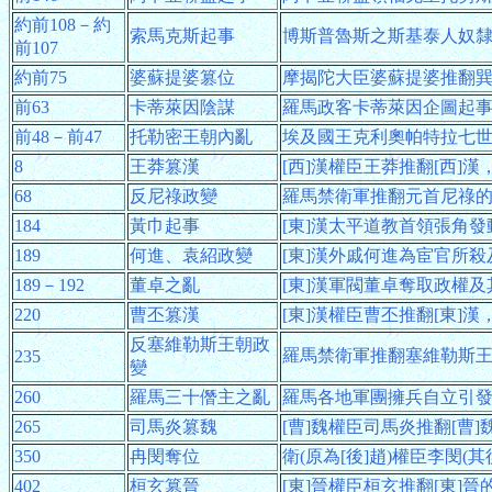
約前108－約
索馬克斯起事
博斯普魯斯之斯基泰人奴
前107
約前75
婆蘇提婆篡位
摩揭陀大臣婆蘇提婆推翻
前63
卡蒂萊因陰謀
羅馬政客卡蒂萊因企圖起
前48－前47
托勒密王朝內亂
埃及國王克利奧帕特拉七
8
王莽篡漢
[西]漢權臣王莽推翻[西]
68
反尼祿政變
羅馬禁衛軍推翻元首尼祿
184
黃巾起事
[東]漢太平道教首領張角
189
何進、袁紹政變
[東]漢外戚何進為宦官所
189－192
董卓之亂
[東]漢軍閥董卓奪取政權及
220
曹丕篡漢
[東]漢權臣曹丕推翻[東]漢
反塞維勒斯王朝政
羅馬禁衛軍推翻塞維勒斯
235
變
260
羅馬三十僭主之亂
羅馬各地軍團擁兵自立引
265
司馬炎篡魏
[曹]魏權臣司馬炎推翻[曹]
350
冉閔奪位
衛(原為[後]趙)權臣李閔
402
桓玄篡晉
[東]晉權臣桓玄推翻[東]