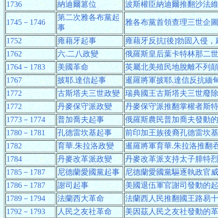
1736
納迪爾篡位
波斯權臣納迪爾推翻沙法
第二次雅各布黨起
1745－1746
雅各布黨首領查理三世企
事
1752
雍藉牙起事
雍藉牙反抗[後]勃固入侵，
1762
六.二八政變
俄羅斯皇后葉卡特林那二
1764－1783
美國革命
英屬北美殖民地脫離不列
1767
披耶.達信起事
暹羅將軍披耶.達信反抗緬
1772
古斯塔夫三世政變
瑞典國王古斯塔夫三世廢
1772
丹麥保守派政變
丹麥保守派推翻掌權者斯
1773－1774
普加喬夫起事
俄羅斯農民普加喬夫發動
1780－1781
孔德雷坎基起事
前印加王族後裔孔德雷坎
1782
育華.朱拉洛政變
暹羅將軍育華.朱拉洛推翻
1784
丹麥改革派政變
丹麥改革派支持太子腓特
1785－1787
尼德蘭愛國黨起事
尼德蘭愛國黨驅逐執政官
1786－1787
謝司起事
美國退伍軍官謝司發動的
1789－1794
法蘭西大革命
法蘭西人民推翻國王路易
1792－1793
人民之友社革命
美因茲人民之友社發動的