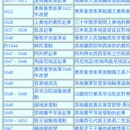
1611－1612
波堯爾斯基起事
俄羅斯人波堯爾斯基組織
奧斯曼禁衛軍1622
奧斯曼禁衛軍殺國王奧斯
1622
年政變
1626
上奧地利農民起事
三十年戰爭期間上奧地利
1637－1638
島原起事
日本島原本地基督徒反對
1640
葡萄牙光復革命
葡萄牙人民脫離西班牙重
約1644
棒民運動
英格蘭西部和西南部的農
1647－1648
阿列齊起事
阿列齊在西西里島之巴勒
1647－1648
馬薩尼埃諾起事
阿尼埃諾(世稱馬薩尼埃諾
奧斯曼禁衛軍1648
奧斯曼禁衛軍推翻國王易
1648
年政變
1648
普萊德清洗
英格蘭軍官普萊德驅逐議
高等法院福隆德運
1648－1649
法蘭西巴黎高等法院反對
動
1649
掘地派運動
英格蘭貧農在塞雷郡聖.喬
1649
英格蘭平等派起事
英格蘭平等派發動的起事
1650－1653
親王福隆德運動
法蘭西孔代親王路易二世
1667
佩德羅政變
葡萄牙王子佩德羅幽禁國