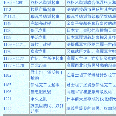
1086－1091
鮑格米勒派起事
鮑格米勒派聯合佩涅格人和
1112
拉昂市民起事
法蘭西拉昂市民反對其主
約1121
穆瓦希德派起事
穆瓦希德派首領穆罕默德.
1149
完顏亮政變
金皇子完顏亮奪取皇位的
1156
保元之亂
日本太上皇顯仁謀推翻天
1159
平治之亂
日本軍閥源義朝奪權及其
1169－1171
薩拉丁政變
法提瑪軍官臣納西爾一世(
1170
庚寅之亂
又稱武臣之亂。高麗軍官
1176－1177
亡伊、亡所伊起事
高麗人亡伊、亡所伊發動
1177－1178
西北起事
高麗西北部貧民發動的起
君士坦丁堡反拉丁
在君士坦丁堡爆發針對拉
1182
騷動
1185
伊薩克二世起事
君士坦丁堡貴族伊薩克二
1196
崔忠獻政變
高麗軍官崔忠獻奪取政權
1221
承久之亂
日本前天皇尊成討伐北條
諫義里農民、奴隸
諫義里爆發的農民、奴隸
1222
起事