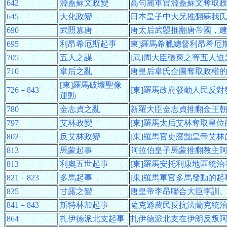
642
淵蓋蘇文政變
高句麗軍官淵蓋蘇文奪取
645
大化政變
日本皇子中大兄推翻蘇我
690
武照篡唐
唐太后武曌推翻唐帝國，建
695
利昂希厄斯起事
東]羅馬希臘總督利昂希厄
705
五人之謀
[武]周大臣張柬之等五人
710
韋后之亂
唐皇后韋氏企圖奪取政權
[東]羅馬破壞聖像
726－843
[東]羅馬政府發動人民反
運動
780
金志貞之亂
新羅大臣金志貞推翻金王
797
艾林政變
[東]羅馬太后艾林奪取皇位
802
反艾林政變
[東]羅馬官吏廢黜皇帝艾林
813
馬蒙起事
阿拉伯皇子馬蒙推翻教主
813
利奧五世起事
[東]羅馬安托利康地區統
821－823
多馬起事
[東]羅馬軍官多馬發動的起
835
甘露之變
唐皇帝李昂聯合大臣李訓
841－843
斯特林加起事
薩克遜農民反抗法蘭克統
864
扎伊德派北支起事
扎伊德派北支在伊朗反叛