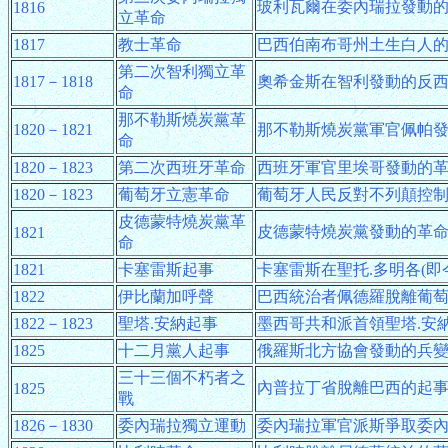
玻利瓦爾在委內瑞拉發動
1816
立革命
1817
教士革命
巴西伯南布哥州土生白人
第二次智利獨立革
1817－1818
奧希金斯在智利發動的反
命
那不勒斯燒炭黨革
1820－1821
那不勒斯燒炭黨軍官佩帕
命
1820－1823
第二次西班牙革命
西班牙軍官里埃哥發動的
1820－1823
葡萄牙立憲革命
葡萄牙人民反對不列顛控
皮德蒙特燒炭黨革
皮德蒙特燒炭黨發動的革
1821
命
1821
卡塞雷斯起事
卡塞雷斯在聖托.多明各(
1822
伊比蘭加呼聲
巴西統治者佩德羅脫離葡
1822－1823
聖塔.安納起事
墨西哥共和派首領聖塔.安
1825
十二月黨人起事
俄羅斯北方協會發動的兵
三十三個不朽者之
內普拉丁省脫離巴西的起
1825
戰
1826－1830
委內瑞拉獨立運動
委內瑞拉軍官派斯爭取委