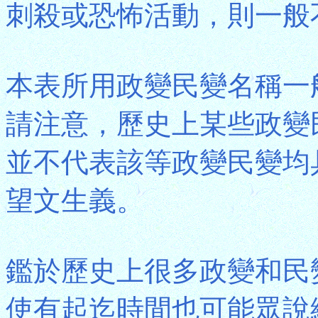
刺殺或恐怖活動，則一般
本表所用政變民變名稱一
請注意，歷史上某些政變
並不代表該等政變民變均
望文生義。
鑑於歷史上很多政變和民
使有起迄時間也可能眾說