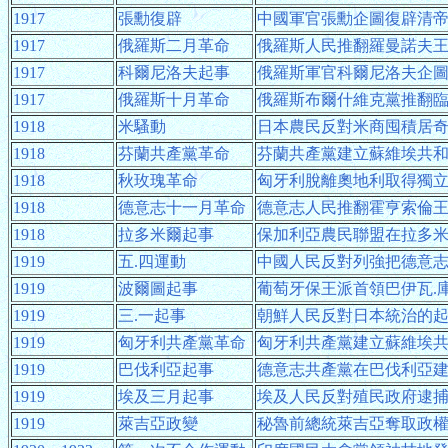
1917
張勳復辟
中國軍官張勳企圖復辟清
1917
俄羅斯二月革命
俄羅斯人民推翻羅曼諾夫
1917
科爾尼洛夫起事
俄羅斯軍官科爾尼洛夫企
1917
俄羅斯十月革命
俄羅斯布爾什維克黨推翻
1918
米騷動
日本農民反對米商囤積居
1918
芬蘭共產黨革命
芬蘭共產黨建立蘇維埃共
1918
秋玫瑰革命
匈牙利脫離奧地利取得獨
1918
德意志十一月革命
德意志人民推翻霍亨索倫
1918
拉多米爾起事
保加利亞農民聯盟在拉多
1919
五.四運動
中國人民反對列強把德意
1919
波爾圖起事
葡萄牙保王派首領巴伊瓦.
1919
三.一起事
朝鮮人民反對日本統治的
1919
匈牙利共產黨革命
匈牙利共產黨建立蘇維埃
1919
巴伐利亞起事
德意志共產黨在巴伐利亞
1919
埃及三月起事
埃及人民反對殖民政府逮
1919
萊吉亞政變
秘魯前總統萊吉亞奪取政