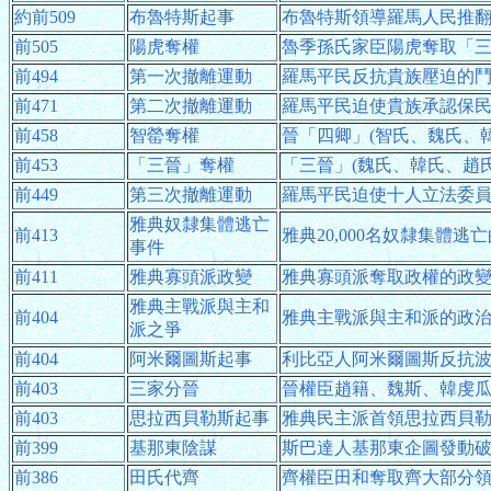
約前509
布魯特斯起事
布魯特斯領導羅馬人民推
前505
陽虎奪權
魯季孫氏家臣陽虎奪取「
前494
第一次撤離運動
羅馬平民反抗貴族壓迫的
前471
第二次撤離運動
羅馬平民迫使貴族承認保
前458
智罃奪權
晉「四卿」(智氏、魏氏、
前453
「三晉」奪權
「三晉」(魏氏、韓氏、趙
前449
第三次撤離運動
羅馬平民迫使十人立法委
雅典奴隸集體逃亡
前413
雅典20,000名奴隸集體逃
事件
前411
雅典寡頭派政變
雅典寡頭派奪取政權的政
雅典主戰派與主和
前404
雅典主戰派與主和派的政
派之爭
前404
阿米爾圖斯起事
利比亞人阿米爾圖斯反抗波
前403
三家分晉
晉權臣趙籍、魏斯、韓虔
前403
思拉西貝勒斯起事
雅典民主派首領思拉西貝
前399
基那東陰謀
斯巴達人基那東企圖發動
前386
田氏代齊
齊權臣田和奪取齊大部分領