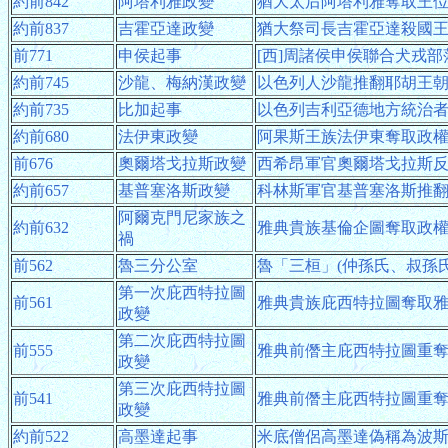
約前842
阿塔利雅政變
猶大太后阿塔利雅奪取王
約前837
吉霍亞達政變
猶大祭司長吉霍亞達殺國
前771
申侯起事
[西]周諸侯申侯聯合犬戎部
約前745
沙龍、梅納漢政變
以色列人沙龍推翻耶胡王
約前735
比加起事
以色列吉利亞德地方統治
約前680
法伊東政變
阿果斯王族法伊東奪取政
前676
奧爾塔戈拉斯政變
西希昂軍官奧爾塔戈拉斯
約前657
基普塞洛斯政變
科林斯軍官基普塞洛斯推
阿爾克門尼家族之
約前632
雅典貴族基倫企圖奪取政
禍
前562
魯三分公室
魯「三桓」(仲孫氏、叔孫
第一次庇西特拉圖
前561
雅典貴族庇西特拉圖奪取
政變
第二次庇西特拉圖
前555
雅典前僭主庇西特拉圖重
政變
第三次庇西特拉圖
前541
雅典前僭主庇西特拉圖重
政變
約前522
高墨達起事
米底僧侶高墨達偽稱為波