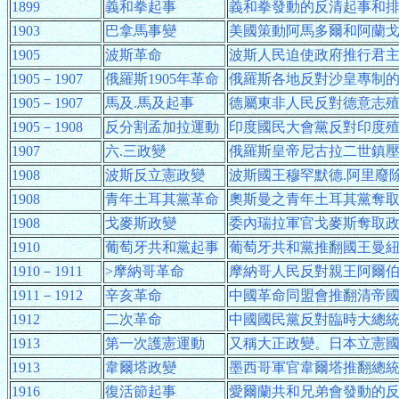
1899
義和拳起事
義和拳發動的反清起事和
1903
巴拿馬事變
美國策動阿馬多爾和阿蘭
1905
波斯革命
波斯人民迫使政府推行君
1905－1907
俄羅斯1905年革命
俄羅斯各地反對沙皇專制
1905－1907
馬及.馬及起事
德屬東非人民反對德意志
1905－1908
反分割孟加拉運動
印度國民大會黨反對印度
1907
六.三政變
俄羅斯皇帝尼古拉二世鎮
1908
波斯反立憲政變
波斯國王穆罕默德.阿里廢
1908
青年土耳其黨革命
奧斯曼之青年土耳其黨奪
1908
戈麥斯政變
委內瑞拉軍官戈麥斯奪取
1910
葡萄牙共和黨起事
葡萄牙共和黨推翻國王曼
1910－1911
>摩納哥革命
摩納哥人民反對親王阿爾
1911－1912
辛亥革命
中國革命同盟會推翻清帝
1912
二次革命
中國國民黨反對臨時大總
1913
第一次護憲運動
又稱大正政變。日本立憲
1913
韋爾塔政變
墨西哥軍官韋爾塔推翻總
1916
復活節起事
愛爾蘭共和兄弟會發動的