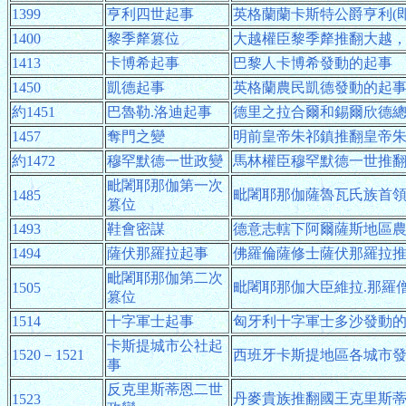
1399
亨利四世起事
英格蘭蘭卡斯特公爵亨利(
1400
黎季犛篡位
大越權臣黎季犛推翻大越
1413
卡博希起事
巴黎人卡博希發動的起事
1450
凱德起事
英格蘭農民凱德發動的起
約1451
巴魯勒.洛迪起事
德里之拉合爾和錫爾欣德總
1457
奪門之變
明前皇帝朱祁鎮推翻皇帝
約1472
穆罕默德一世政變
馬林權臣穆罕默德一世推
毗闍耶那伽第一次
毗闍耶那伽薩魯瓦氏族首領
1485
篡位
1493
鞋會密謀
德意志轄下阿爾薩斯地區
1494
薩伏那羅拉起事
佛羅倫薩修士薩伏那羅拉
毗闍耶那伽第二次
毗闍耶那伽大臣維拉.那羅
1505
篡位
1514
十字軍士起事
匈牙利十字軍士多沙發動
卡斯提城市公社起
1520－1521
西班牙卡斯提地區各城市
事
反克里斯蒂恩二世
丹麥貴族推翻國王克里斯
1523