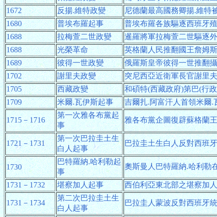
1672
反揚.維特政變
尼德蘭最高國務卿揚.維特
1680
普埃布羅起事
普埃布羅各族驅逐西班牙
1688
拉梅萱二世政變
暹羅將軍拉梅萱二世驅逐
1688
光榮革命
英格蘭人民推翻國王詹姆
1689
彼得一世政變
俄羅斯皇帝彼得一世推翻
1702
謝里夫政變
突尼西亞近衛軍長官謝里
1705
西藏政變
和碩特(西藏政府)第巴(行
1709
米爾.瓦伊斯起事
吉爾扎.阿富汗人首領米爾
第一次雅各布黨起
1715－1716
雅各布黨企圖復辟蘇格蘭
事
第一次巴拉圭土生
1721－1731
巴拉圭土生白人反對西班
白人起事
巴特羅納.哈利勒起
奧斯曼人巴特羅納.哈利勒
1730
事
1731－1732
堪察加人起事
西伯利亞東北部之堪察加
第二次巴拉圭土生
1731－1734
巴拉圭人蒙波反對西班牙
白人起事