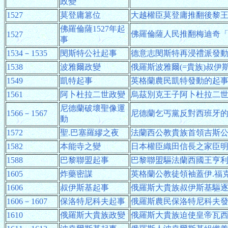
政變
1527
莫登庸篡位
大越權臣莫登庸推翻後黎
佛羅倫薩1527年起
佛羅倫薩人民推翻梅迪奇
1527
事
1534－1535
閔斯特公社起事
德意志閔斯特再浸禮派發
1538
波雅爾政變
俄羅斯波雅爾(=貴族)叔
1549
凱特起事
英格蘭農民凱特發動的起
1561
阿卜杜拉二世政變
烏茲別克王子阿卜杜拉二
尼德蘭破壞聖像運
1566－1567
尼德蘭乞丐黨反對西班牙
動
1572
聖.巴塞羅繆之夜
法蘭西公教貴族首領吉斯
1582
本能寺之變
日本權臣織田信長之家臣
1588
巴黎聯盟起事
巴黎聯盟驅法蘭西國王亨
1605
炸藥密謀
英格蘭公教徒領袖蓋伊.福
1606
叔伊斯基起事
俄羅斯大貴族叔伊斯基驅
1606－1607
保洛特尼科夫起事
俄羅斯農民保洛特尼科夫
1610
俄羅斯大貴族政變
俄羅斯大貴族迫使皇帝瓦