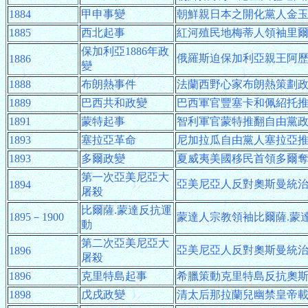
1884
甲申事變
朝鮮親日本之開化黨人金
1885
西北起事
紅河殖民地梅蒂人領袖里
保加利亞1886年政
俄羅斯迫保加利亞親王阿
1886
變
1888
布朗熱事件
法蘭西野心家布朗熱策劃
1889
巴西共和政變
巴西軍官豐塞卡和佩紹托
1891
蒙特起事
智利軍官蒙特推翻自由黨
1893
塞拉亞革命
尼加拉瓜自由黨人塞拉亞
1893
多爾政變
夏威夷美國移民首領多爾
第一次亞美尼亞大
亞美尼亞人反對奧斯曼統
1894
屠殺
比爾薩.蒙達反抗運
1895－1900
蒙達人宗教領袖比爾薩.蒙
動
第二次亞美尼亞大
亞美尼亞人反對奧斯曼統
1896
屠殺
1896
克里特島起事
希臘策動克里特島反抗奧
1898
戊戌政變
清太后那拉蘭兒幽禁皇帝