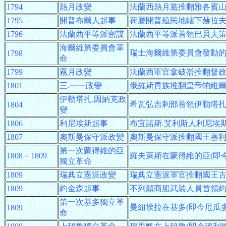
1794
熱月政變
法蘭西熱月黨推翻雅各賓
1795
開普布爾人起事
荷屬開普殖民地轄下赫拉夫
1796
法蘭西平等派密謀
法蘭西平等派首領巴貝夫
海爾維第委員會革
瑞士海爾維第委員會發動
1798
命
1799
霧月政變
法蘭西軍官拿破崙推翻督
1801
三.一一政變
俄羅斯貴族推翻皇帝帕維
伊勒塔扎.因納克政
希瓦弘吉剌部首領伊勒塔扎
1804
變
1806
利尼埃斯起事
布宜諾斯.艾利斯人利尼埃
1807
奧斯曼保守派政變
奧斯曼保守派推翻國王塞
第一次蒙得維的亞
1808－1809
羅夫萊斯在蒙得維的亞(即
獨立革命
1809
瑞典立憲派政變
瑞典立憲派軍官推翻國王
1809
約金森起事
不列顛商船武裝人員首領
第一次基多獨立革
曼紐埃拉在基多(即今厄瓜
1809
命