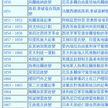
1850
烏爾維納政變
厄瓜多爾自由黨領袖烏爾
路易.拿破崙自我政
法蘭西總統路易.拿破崙解
1851
變
1851－1852
烏爾基薩起事
阿根廷恩特雷.里奧斯省省
1854－1855
阿尤特拉計劃
墨西哥格雷羅州州長阿爾瓦
1854－1856
第四次西班牙革命
西班牙軍官唐奈爾發動的
1857－1859
印度民族大起事
又稱印度兵變。印度各地
1858
反莫納加斯政變
委內瑞拉自由黨和保守黨
1859－1860
意大利統一運動
意大利各地人民推翻封建
1859
布朗起事
美國反奴隸制主義者布朗
1859
熱弗拉爾政變
海地軍人熱弗拉爾推翻皇
1859
莫雷諾政變
厄瓜多爾保守黨領袖莫雷
1860
櫻田門外之變
日本薩摩藩武士在江戶櫻
1863－1865
第二次波蘭起事
波蘭反對俄羅斯統治的起
1864
梅爾加雷霍政變
玻利維亞軍官梅爾加雷霍
1866
怪誕聯盟政變
羅馬尼亞怪誕聯盟推翻親
1867
王政復古政變
日本天皇睦仁聯合西南強