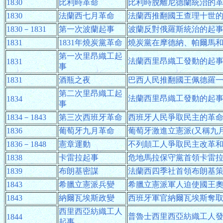
1830
比利時革命
比利時脫離尼德蘭統治的
1830
法蘭西七月革命
法蘭西推翻國王查理十世
1830－1831
第一次波蘭起事
波蘭反對俄羅斯統治的起
1831
1831年燒炭黨革命
燒炭黨在摩德納、帕爾馬
第一次里昂織工起
法蘭西里昂織工發動的起
1831
事
1831
酒瓶之夜
巴西人民推翻國王佩德羅
第二次里昂織工起
法蘭西里昂織工發動的起
1834
事
1834－1843
第三次西班牙革命
西班牙人民爭取民主的革
1836
葡萄牙九月革命
葡萄牙激進立憲派(又稱九
1836－1848
憲章運動
不列顛工人爭取民主改革
1838
卡雷拉起事
危地馬拉保守黨首領卡雷
1839
布朗基密謀
法蘭西四季社首領布朗基
1843
希臘立憲派兵變
希臘立憲派軍人迫使國王
1843
納爾瓦埃斯政變
西班牙軍官納爾瓦埃斯奪
西里西亞紡織工人
普魯士西里西亞紡織工人
1844
起事