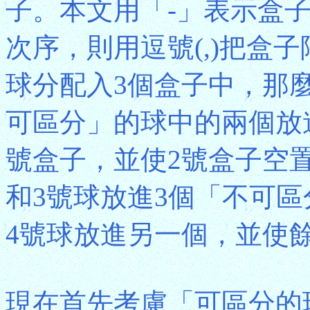
子。本文用「-」表示盒
次序，則用逗號(,)把盒
球分配入3個盒子中，那麼[1,
可區分」的球中的兩個放
號盒子，並使2號盒子空置；而[
和3號球放進3個「不可
4號球放進另一個，並使餘
現在首先考慮「可區分的