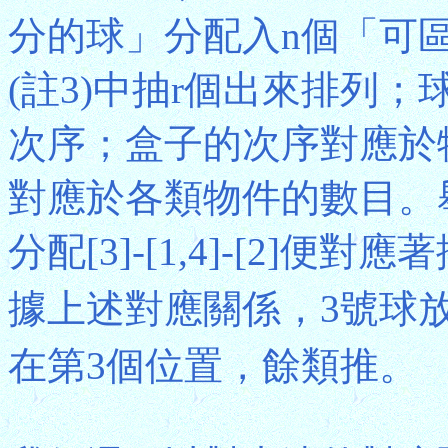
分的球」分配入n個「可
(註3)中抽r個出來排列；球
次序；盒子的次序對應於
對應於各類物件的數目。舉例說
分配[3]-[1,4]-[2]便對應
據上述對應關係，3號球
在第3個位置，餘類推。