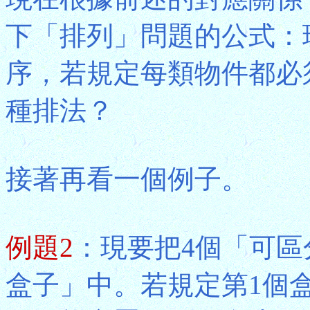
下「排列」問題的公式：
序，若規定每類物件都必
種排法？
接著再看一個例子。
例題2
：現要把4個「可區
盒子」中。若規定第1個