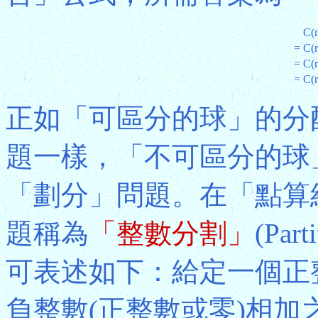
C(n
=
C(r
=
C(r
=
C(r
正如「可區分的球」的分
題一樣，「不可區分的球
「劃分」問題。在「點算
題稱為
「整數分割」
(Par
可表述如下：給定一個正
負整數(正整數或零)相