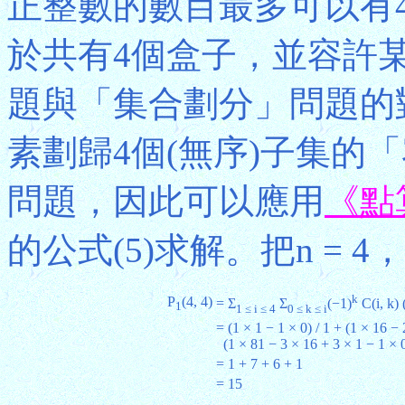
正整數的數目最多可以有
於共有4個盒子，並容許
題與「集合劃分」問題的
素劃歸4個(無序)子集的
問題，因此可以應用
《點
的公式(5)求解。把n = 4
k
P
(4, 4)
= Σ
Σ
(−1)
C(i, k) 
1
1 ≤ i ≤ 4
0 ≤ k ≤ i
= (1 × 1 − 1 × 0) / 1 + (1 × 16 − 
(1 × 81 − 3 × 16 + 3 × 1 − 1 × 0)
= 1 + 7 + 6 + 1
= 15