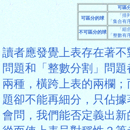
可區
「排
可區分的球
「集合有
「組
不可區分的球
「整數有
讀者應發覺上表存在著不
問題和「整數分割」問題
兩種，橫跨上表的兩欄；
題卻不能再細分，只佔據
會問，我們能否定義出新