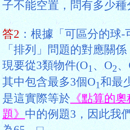
子不能空置，問有多少種
答2
：根據「可區分的球-
「排列」問題的對應關係
現要從3類物件(O
、O
、
1
2
其中包含最多3個O
和最少
1
是這實際等於
《點算的奧
題》
中的例題3，因此我
為65。□