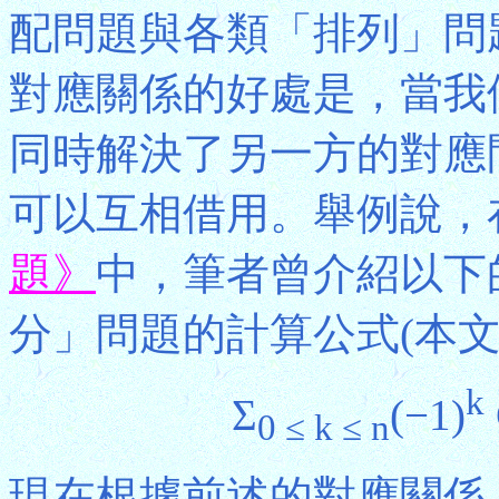
配問題與各類「排列」問
對應關係的好處是，當我
同時解決了另一方的對應
可以互相借用。舉例說，
題》
中，筆者曾介紹以下
分」問題的計算公式(本文
k
Σ
(−1)
0 ≤ k ≤ n
現在根據前述的對應關係