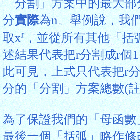
「分割」方案中的最大部
分
實際
為n。舉例說，我
r
取x
，並從所有其他「括
述結果代表把r分割成r個
此可見，上式只代表把r
分的「分割」方案總數(註
為了保證我們的「母函數」真
最後一個「括弧」略作修