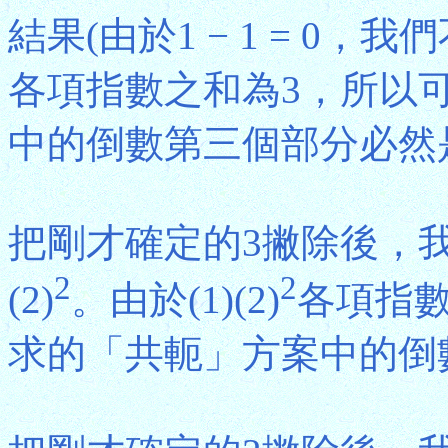
結果(由於1 − 1 = 0，我
各項指數之和為3，所以
中的倒數第三個部分必然
把剛才確定的3撇除後，我
2
2
(2)
。由於(1)(2)
各項指
求的「共軛」方案中的倒