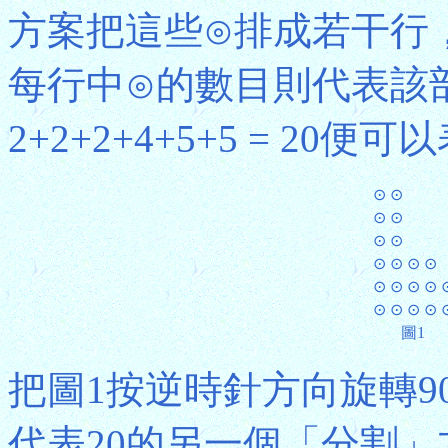
方案把這些⊙排成若干行
每行中⊙的數目則代表該
2+2+2+4+5+5 = 20
⊙ ⊙
⊙ ⊙
⊙ ⊙
⊙ ⊙ ⊙ ⊙
⊙ ⊙ ⊙ ⊙ 
⊙ ⊙ ⊙ ⊙ 
圖1
把圖1按逆時針方向旋轉9
代表20的另一個「分割」方