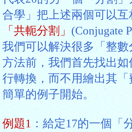
合學」把上述兩個可以互
「共軛分割」
(Conjuga
我們可以解決很多「整數
方法前，我們首先找出如
行轉換，而不用繪出其「
簡單的例子開始。
例題1
：給定17的一個「分解