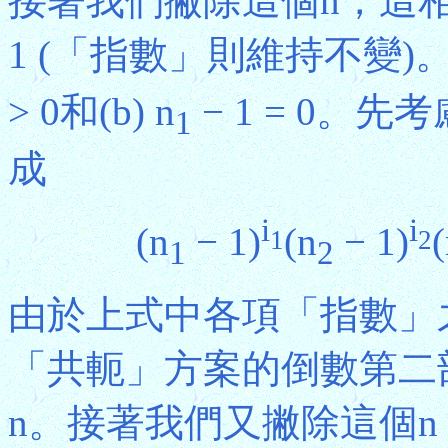
接著我們撇除這個n，這相
1 (「指數」則維持不變)。
> 0和(b) n
− 1 = 0。先
1
成
i
i
(n
− 1)
(n
− 1)
1
2
1
2
由於上式中各項「指數」
「共軛」方案的倒數第二
n。接著我們又撇除這個n