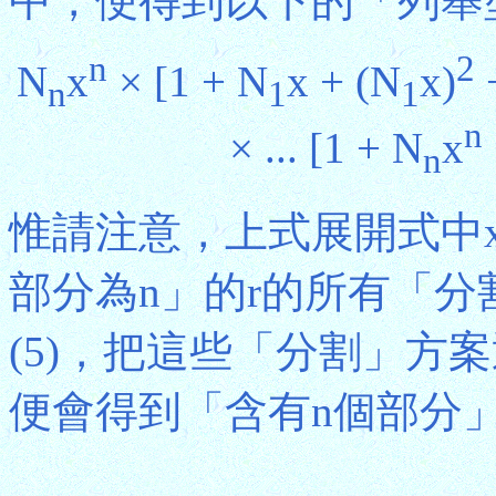
中，便得到以下的「列舉
n
2
N
x
× [1 + N
x + (N
x)
+
n
1
1
n
× ... [1 + N
x
n
惟請注意，上式展開式中
部分為n」的r的所有「
(5)，把這些「分割」方
便會得到「含有n個部分