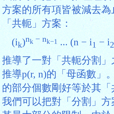
方案的所有項皆被減去為止
「共軛」方案：
n
− n
(i
)
... (n − i
− i
k
k−1
k
1
推導了一對「共軛分割」
推導p(r, n)的「母函
的部分個數剛好等於其「
我們可以把對「分割」方