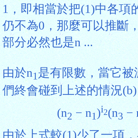
1，即相當於把(1)中各
仍不為0，那麼可以推斷
部分必然也是n ...
由於n
是有限數，當它被
1
們終會碰到上述的情況(b)
i
(n
− n
)
(n
− 
2
2
1
3
由於上式較(1)少了一項