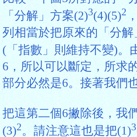
3
2
「分解」方案(2)
(4)(5)
列相當於把原來的「分解
(「指數」則維持不變)。由
6，所以可以斷定，所求
部分必然是6。接著我們
把這第二個6撇除後，我們
2
3
(3)
。請注意這也是把(1)