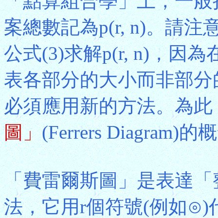
「點算組合學」上，一般
案總數記為p(r, n)。
公式(3)求解p(r, n)，
表各部分的大小而非部分的個
必須應用新的方法。為此
圖」
(Ferrers Diagram)
「費雷爾斯圖」是表達「
法，它用r個符號(例如⊙