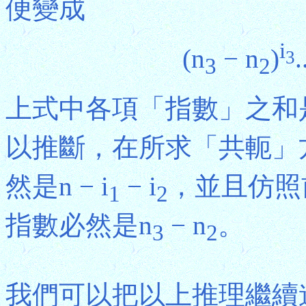
便變成
i
(n
− n
)
.
3
3
2
上式中各項「指數」之和
以推斷，在所求「共軛」方案
然是n − i
− i
，並且仿照前
1
2
指數必然是n
− n
。
3
2
我們可以把以上推理繼續