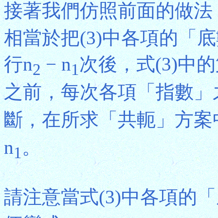
接著我們仿照前面的做法，把
相當於把(3)中各項的「
行n
− n
次後，式(3)
2
1
之前，每次各項「指數」之和
斷，在所求「共軛」方案中，
n
。
1
請注意當式(3)中各項的