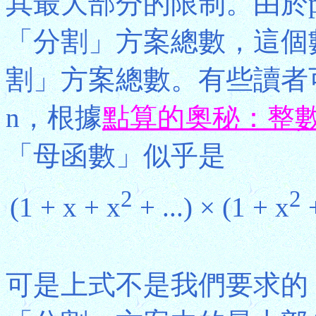
其最大部分的限制。由於p(r
「分割」方案總數，這個
割」方案總數。有些讀者
n，根據
點算的奧秘：整
「母函數」似乎是
2
2
(1 + x + x
+ ...) × (1 + x
+
可是上式不是我們要求的