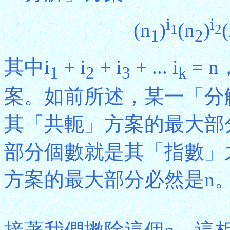
i
i
(n
)
(n
)
1
2
1
2
其中i
+ i
+ i
+ ... i
= 
1
2
3
k
案。如前所述，某一「分
其「共軛」方案的最大部
部分個數就是其「指數」
方案的最大部分必然是n