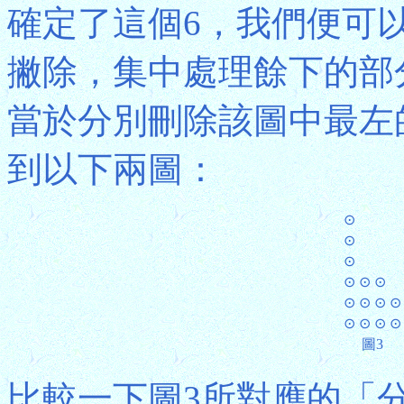
確定了這個6，我們便可
撇除，集中處理餘下的部
當於分別刪除該圖中最左
到以下兩圖：
⊙
⊙
⊙
⊙ ⊙ ⊙
⊙ ⊙ ⊙ ⊙
⊙ ⊙ ⊙ ⊙
圖3
比較一下圖3所對應的「分