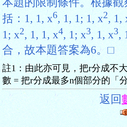
本題的限制條件。根據觀
6
2
括：1, 1, x
, 1, 1; 1, x
, 1, 
2
4
3
3
1; x
, 1, 1, x
, 1; x
, 1, x
,
合，故本題答案為6。□
註1：由此亦可見，把r分成不
數 = 把r分成最多n個部分的
返回