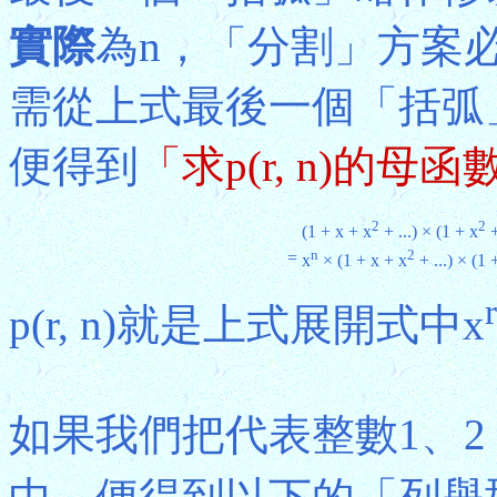
實際
為n，「分割」方案
需從上式最後一個「括弧」
便得到
「求p(r, n)的母函
2
2
(1 + x + x
+ ...) × (1 + x
+
n
2
=
x
× (1 + x + x
+ ...) × (1 
r
p(r, n)就是上式展開式中x
如果我們把代表整數1、2 .