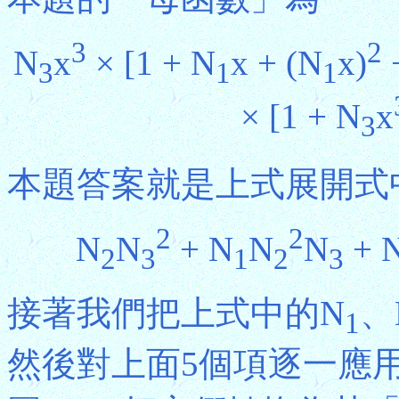
3
2
N
x
× [1 + N
x + (N
x)
+
3
1
1
× [1 + N
x
3
本題答案就是上式展開式
2
2
N
N
+ N
N
N
+ 
2
3
1
2
3
接著我們把上式中的N
、
1
然後對上面5個項逐一應用