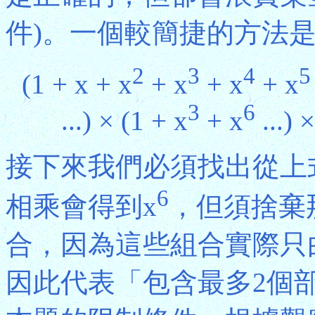
件)。一個較簡捷的方法是只
2
3
4
5
(1 + x + x
+ x
+ x
+ x
3
6
...) × (1 + x
+ x
...) 
接下來我們必須找出從上
6
相乘會得到x
，但須捨棄
合，因為這些組合實際只
因此代表「包含最多2個