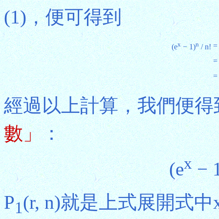
(1)，便可得到
x
n
=
(e
− 1)
/ n!
=
=
經過以上計算，我們便得
數」
：
x
(e
− 
P
(r, n)就是上式展開式中
1