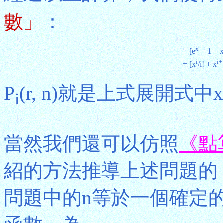
數」
：
x
[e
− 1 − x
i
i+
=
[x
/i! + x
P
(r, n)就是上式展開式中x
i
當然我們還可以仿照
《點
紹的方法推導上述問題的
問題中的n等於一個確定