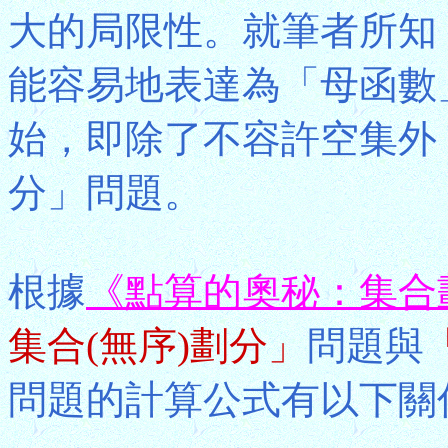
大的局限性。就筆者所知
能容易地表達為「母函數
始，即除了不容許空集外
分」問題。
根據
《點算的奧秘：集合
集合(無序)劃分」
問題與
問題的計算公式有以下關