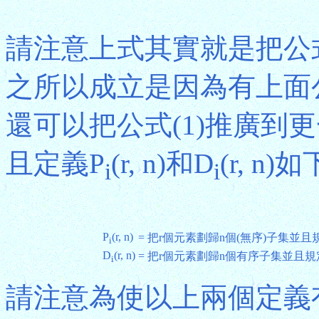
請注意上式其實就是把公式
之所以成立是因為有上面公
還可以把公式(1)推廣到
且定義P
(r, n)和D
(r, n)
i
i
P
(r, n)
= 把r個元素劃歸n個(無序)子集並
i
D
(r, n)
= 把r個元素劃歸n個有序子集並且
i
請注意為使以上兩個定義有意