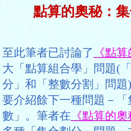
點算的奧秘：集
至此筆者已討論了
《點算
大「點算組合學」問題(
分」和「整數分割」問題
要介紹餘下一種問題－「
數」。筆者在
《點算的奧