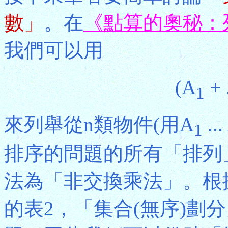
數」
。在
《點算的奧秘：
我們可以用
(A
+ .
1
來列舉從n類物件(用A
...
1
排序的問題的所有「排列
法為「非交換乘法」。根
的表2，「集合(無序)劃