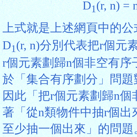
D
(r, n) = 
1
上式就是上述網頁中的公式
D
(r, n)分別代表把r
1
r個元素劃歸n個非空有
於「集合有序劃分」問題對
因此「把r個元素劃歸n
著「從n類物件中抽r個
至少抽一個出來」的問題