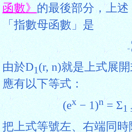
函數》
的最後部分，上述
「指數母函數」是
=
由於D
(r, n)就是上式展
1
應有以下等式：
x
n
(e
− 1)
= Σ
1 
把上式等號左、右端同時