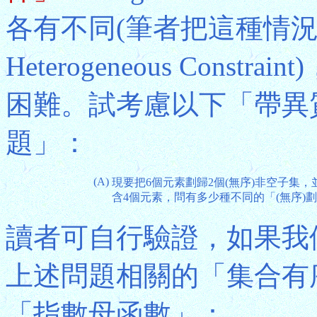
各有不同(筆者把這種情
Heterogeneous Con
困難。試考慮以下「帶異
題」：
(A)
現要把6個元素劃歸2個(無序)非空子集
含4個元素，問有多少種不同的「(無序)
讀者可自行驗證，如果我
上述問題相關的「集合有
「指數母函數」：