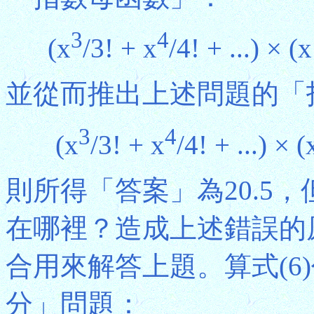
3
4
(x
/3! + x
/4! + ...) × (
並從而推出上述問題的「
3
4
(x
/3! + x
/4! + ...) × (
則所得「答案」為20.5
在哪裡？造成上述錯誤的原
合用來解答上題。算式(6
分」問題：