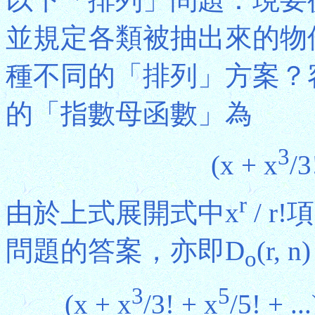
並規定各類被抽出來的物
種不同的「排列」方案？
的「指數母函數」為
3
(x + x
/3
r
由於上式展開式中x
/ 
問題的答案，亦即D
(r
o
3
5
(x + x
/3! + x
/5! + ...