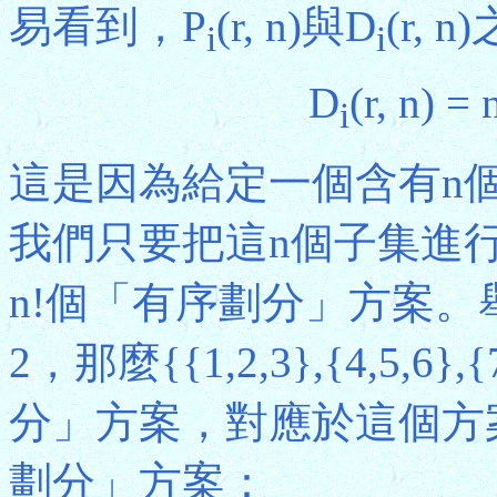
易看到，P
(r, n)與D
(r,
i
i
D
(r, n) = 
i
這是因為給定一個含有n個
我們只要把這n個子集進
n!個「有序劃分」方案。舉例說
2，那麼{{1,2,3},{4,5,
分」方案，對應於這個方案
劃分」方案：