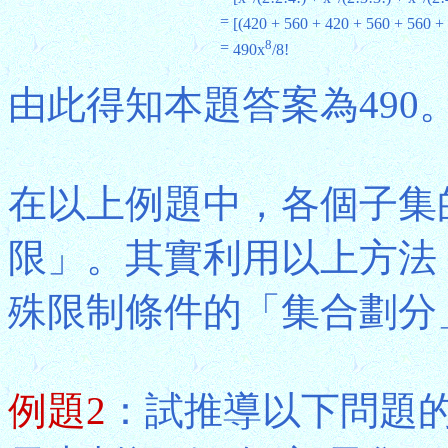
=
[(420 + 560 + 420 + 560 + 560 +
8
=
490x
/8!
由此得知本題答案為490
在以上例題中，各個子集
限」。其實利用以上方法
殊限制條件的「集合劃分
例題2
：試推導以下問題的