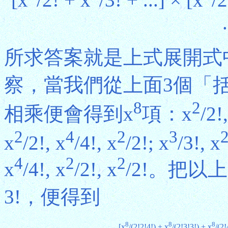
所求答案就是上式展開式
察，當我們從上面3個「
8
2
相乘便會得到x
項：x
/2!
2
4
2
3
x
/2!, x
/4!, x
/2!; x
/3!, x
4
2
2
x
/4!, x
/2!, x
/2!。把
3!，便得到
8
8
8
[x
/(2!2!4!) + x
/(2!3!3!) + x
/(2!