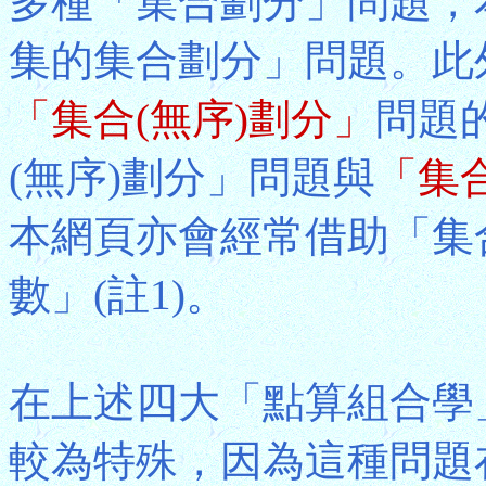
多種「集合劃分」問題，
集的集合劃分」問題。此
「集合(無序)劃分」
問題
(無序)劃分」問題與
「集
本網頁亦會經常借助「集
數」(註1)。
在上述四大「點算組合學
較為特殊，因為這種問題