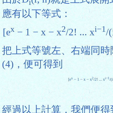
i
應有以下等式：
x
2
i−1
[e
− 1 − x − x
/2! ... x
/
把上式等號左、右端同時
(4)，便可得到
x
2
i−1
[e
− 1 − x − x
/2! ... x
/(
經過以上計算，我們便得