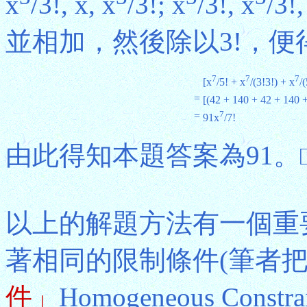
x
/3!, x, x
/3!; x
/3!, x
/3!,
並相加，然後除以3!，便
7
7
7
[x
/5! + x
/(3!3!) + x
/
=
[(42 + 140 + 42 + 140 
7
=
91x
/7!
由此得知本題答案為91。
以上的解題方法有一個重
著相同的限制條件(筆者
件」
Homogeneous Co