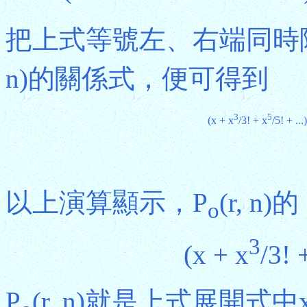
把上式等號左、右端同時除
n)的關係式，便可得到
3
5
(x + x
/3! + x
/5! + ...)
以上演算顯示，P
(r, 
o
3
(x + x
/3! 
P
(r, n)就是上式展開式中