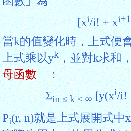
函數」為
i
i+1
[x
/i! + x
當k的值變化時，上式便
k
上式乘以y
，並對k求和
母函數」
：
i
Σ
[y(x
/i!
in ≤ k < ∞
P
(r, n)就是上式展開式中x
i