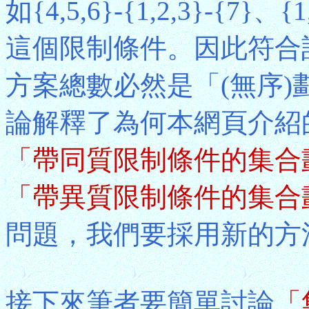
如{4,5,6}-{1,2,3}-{7}、
這個限制條件。因此符合
方案總數必然是「(無序)
論解釋了為何本網頁介紹
「帶同質限制條件的集合
「帶異質限制條件的集合
問題，我們要採用新的方
接下來筆者要簡單討論
「