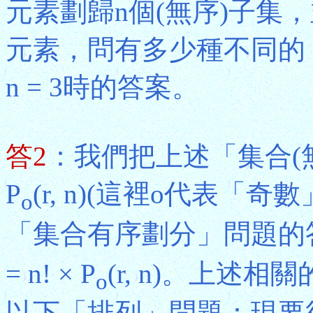
元素劃歸n個(無序)子集
元素，問有多少種不同的「(
n = 3時的答案。
答2
：我們把上述「集合(
P
(r, n)(這裡o代表「奇數
o
「集合有序劃分」問題的
= n! × P
(r, n)。上
o
以下「排列」問題：現要