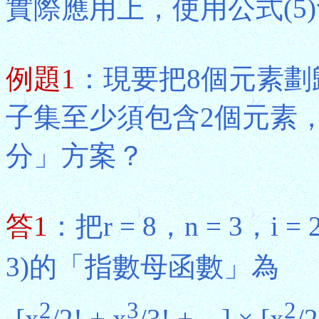
實際應用上，使用公式(5
例題1
：現要把8個元素劃
子集至少須包含2個元素，
分」方案？
答1
：把r = 8，n = 3，i
3)的「指數母函數」為
2
3
2
[x
/2! + x
/3! + ...] × [x
/2