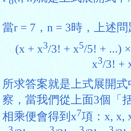
o
當r = 7，n = 3時，
3
5
(x + x
/3! + x
/5! + ...) 
3
x
/3! + 
所求答案就是上式展開式
察，當我們從上面3個「
7
相乘便會得到x
項：x, x, 
3
3
3
3