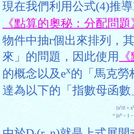
現在我們利用公式(4)推導
《點算的奧秘：分配問題
物件中抽r個出來排列，
來」的問題，因此使用
《
x
的概念以及e
的「馬克勞
達為以下的「指數母函數
i
[x
/i! + x
x
=
[e
− 1 −
由於D
(r, n)就是上式展