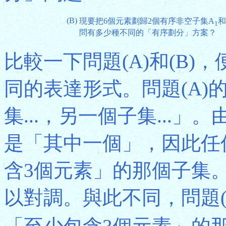
(B)
現要把6個元素劃歸2個有序非空子集A
和
1
問有多少種不同的「有序劃分」方案？
比較一下問題(A)和(B
同的表達形式。問題(A)
集...，另一個子集...
是「其中一個」，因此任
含3個元素」的那個子集
以對調。與此不同，問題(