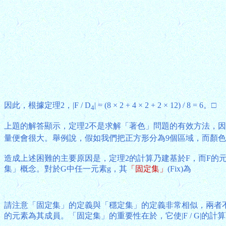
因此，根據定理2，|F / D
| = (8 × 2 + 4 × 2 + 2 × 12) / 8 = 6。□
4
上題的解答顯示，定理2不是求解「著色」問題的有效方法，因
量便會很大。舉例說，假如我們把正方形分為9個區域，而顏色
造成上述困難的主要原因是，定理2的計算乃建基於F，而F的元
集」概念。對於G中任一元素g，其
「固定集」
(Fix)為
請注意「固定集」的定義與「穩定集」的定義非常相似，兩者
的元素為其成員。「固定集」的重要性在於，它使|F / G|的