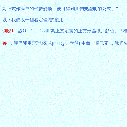
對上式作簡單的代數變換，便可得到我們要證明的公式。□
以下我們以一個看定理2的應用。
例題1
：設O、C、D
和F為上文定義的正方形區域、顏色、「
4
答1
：我們運用定理2來求|F / D
|。對於F中每一個元素f，我們先
4