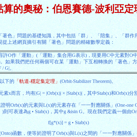
點算的奧秘：伯恩賽德-波利亞定
「著色」問題的基礎知識，其中包括「群」、「陪集」、「群作
現從上述網頁摘引有關「著色」問題的精確數學定義：
容許O作「運動」(「運動」集合用G表示)，現要用C中元素對O
示)。如果我們把任何兩個可在某「運動」下互相轉換的「著色」
 G|。
要以下的
「軌道-穩定集定理」
(Orbit-Stabilizer Theorem)。
均有|G| = |Orb(x)| × |Stab(x)|，其中Stab(x)和Or
Orb(x)的元素與L(x)的元素存在「一一對應關係」(One-one Co
集」)則可表達為g • Stab(x)，其中g &isin G。現在我們定義一個由Or
f[g*(x)] = g • Stab(x)
(Onto)函數，便等於證明了Orb(x)與L(x)之間的「一一對應