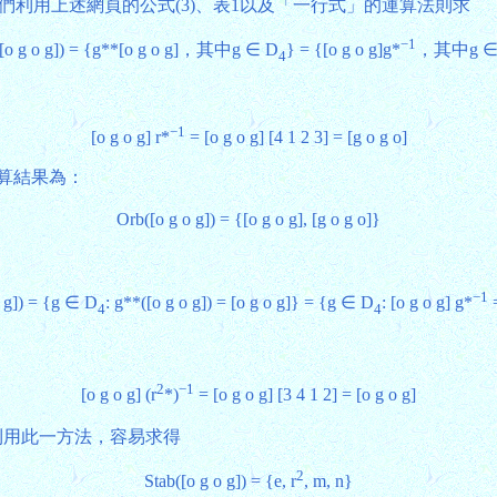
讓我們利用上述網頁的公式(3)、表1以及「一行式」的運算法則求
−1
[o g o g]) = {g**[o g o g]，其中g ∈ D
} = {[o g o g]g*
，其中g ∈
4
−1
[o g o g] r*
= [o g o g] [4 1 2 3] = [g o g o]
終計算結果為：
Orb([o g o g]) = {[o g o g], [g o g o]}
−1
o g]) = {g ∈ D
: g**([o g o g]) = [o g o g]} = {g ∈ D
: [o g o g] g*
=
4
4
2
−1
[o g o g] (r
*)
= [o g o g] [3 4 1 2] = [o g o g]
 g o g])。利用此一方法，容易求得
2
Stab([o g o g]) = {e, r
, m, n}