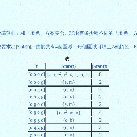
標準運動」和「著色」方案集合。試求有多少種不同的「著色」
要求出|Stab(f)|。由於共有4個區域，每個區域可填上2種顏色，F
表1
f
Stab(f)
|Stab(f)|
2
3
[o o o o]
8
{e, r, r
, r
, v, h, m, n}
[o o o g]
{e, m}
2
[o o g o]
{e, n}
2
[o o g g]
{e, v}
2
[o g o o]
{e, m}
2
2
[o g o g]
4
{e, r
, m, n}
[o g g o]
{e, h}
2
[o g g g]
{e, n}
2
[g o o o]
{e, n}
2