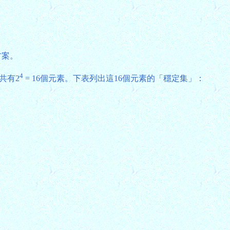
方案。
4
共有2
= 16個元素。下表列出這16個元素的「穩定集」：