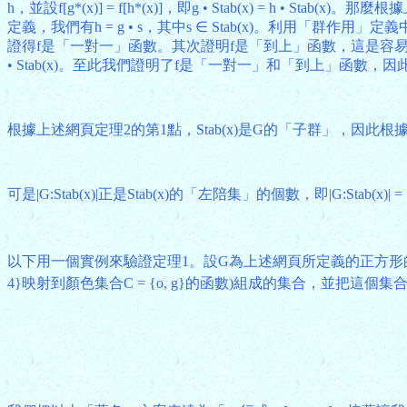
h，並設f[g*(x)] = f[h*(x)]，即g • Stab(x) = h
定義，我們有h = g • s，其中s ∈ Stab(x)。利用「群作用」定義中的條件1和St
證得f是「一對一」函數。其次證明f是「到上」函數，這是容易的。設有St
• Stab(x)。至此我們證明了f是「一對一」和「到上」函數，因
根據上述網頁定理2的第1點，Stab(x)是G的「子群」，因此
可是|G:Stab(x)|正是Stab(x)的「左陪集」的個數，即|G:Stab(x)
以下用一個實例來驗證定理1。設G為上述網頁所定義的正方形
4}映射到顏色集合C = {o, g}的函數)組成的集合，並把這