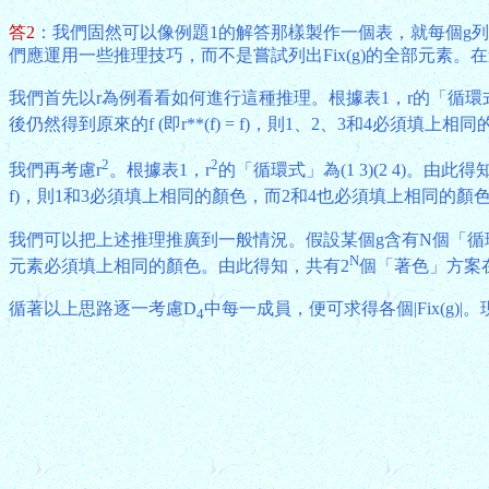
答2
：我們固然可以像例題1的解答那樣製作一個表，就每個g列出相
們應運用一些推理技巧，而不是嘗試列出Fix(g)的全部元素。
我們首先以r為例看看如何進行這種推理。根據表1，r的「循環式」為
後仍然得到原來的f (即r**(f) = f)，則1、2、3和4必須
2
2
我們再考慮r
。根據表1，r
的「循環式」為(1 3)(2 4)。由此得
f)，則1和3必須填上相同的顏色，而2和4也必須填上相同的顏
我們可以把上述推理推廣到一般情況。假設某個g含有N個「循環」(
N
元素必須填上相同的顏色。由此得知，共有2
個「著色」方案在g運
循著以上思路逐一考慮D
中每一成員，便可求得各個|Fix(g)
4