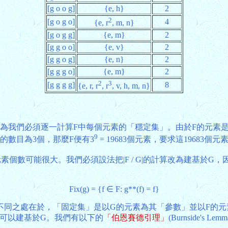
[g o o g]
{e, h}
2
2
[g o g o]
4
{e, r
, m, n}
[g o g g]
{e, m}
2
[g g o o]
{e, v}
2
[g g o g]
{e, n}
2
[g g g o]
{e, m}
2
2
3
[g g g g]
8
{e, r, r
, r
, v, h, m, n}
為我們必須逐一計算F中每個元素的「穩定集」。由於F的元素是
9
的數目為3個，那麼F便有3
= 19683個元素，要求這19683
素個數可能很大。我們必須設法把|F / G|的計算改為建基於
Fix(g) = {f ∈ F: g**(f) = f}
不同之處在於，「固定集」是以G的元素為其「參數」並以F的元
計算可以建基於G。我們有以下的
「伯恩賽德引理」
(Burnside's Lem