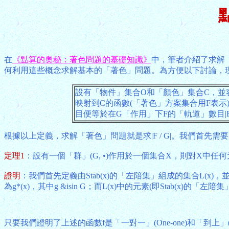
在
《點算的奧秘：著色問題的基礎知識》
中，筆者介紹了求解
何利用這些概念求解基本的「著色」問題。為方便以下討論，
設有「物件」集合O和「顏色」集合C，並
映射到C的函數(「著色」方案集合用F表
目便等於在G「作用」下F的「軌道」數目|F /
根據以上定義，求解「著色」問題就是求|F / G|。我們首先需
定理1
：設有一個「群」(G, •)作用於一個集合X，則對X中任何元素x而言，
證明
：我們首先定義由Stab(x)的「左陪集」組成的集合L(x)，並證明
為g*(x)，其中g &isin G；而L(x)中的元素(即Stab(x)的「左陪
只要我們證明了上述的函數f是「一對一」(One-one)和「到上」