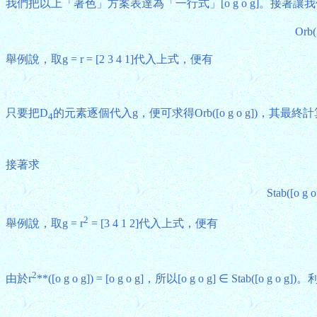
我們把以上「著色」方案表達為「一行式」[o g o g]。接著
Orb(
舉例說，取g = r = [2 3 4 1]代入上式，便有
只要把D
的元素逐個代入g，便可求得Orb([o g o g])，其最
4
接著求
Stab([o g 
2
舉例說，取g = r
= [3 4 1 2]代入上式，便有
2
由於r
**([o g o g]) = [o g o g]，所以[o g o g] ∈ Stab([o