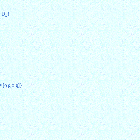
 D
}
4
 [o g o g]}