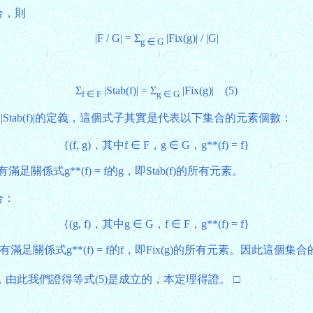
合，則
|F / G| = Σ
|Fix(g)| / |G|
g ∈ G
Σ
|Stab(f)| = Σ
|Fix(g)| (5)
f ∈ F
g ∈ G
|Stab(f)|的定義，這個式子其實是代表以下集合的元素個數：
{(f, g)，其中f ∈ F，g ∈ G，g**(f) = f}
係式g**(f) = f的g，即Stab(f)的所有元素。
合：
{(g, f)，其中g ∈ G，f ∈ F，g**(f) = f}
足關係式g**(f) = f的f，即Fix(g)的所有元素。因此這個
此我們證得等式(5)是成立的，本定理得證。 □