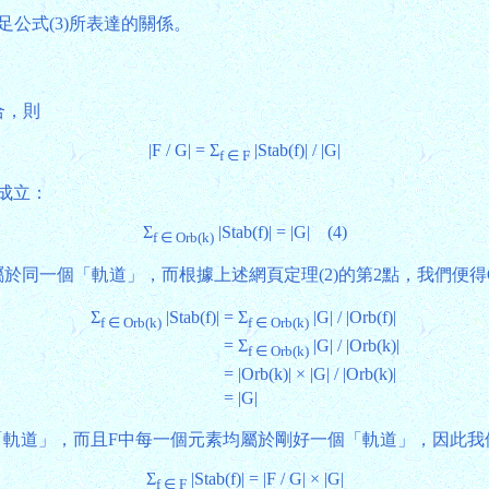
= 4，這三者滿足公式(3)所表達的關係。
合，則
|F / G| = Σ
|Stab(f)| / |G|
f ∈ F
式成立：
Σ
|Stab(f)| = |G| (4)
f ∈ Orb(k)
f與k屬於同一個「軌道」，而根據上述網頁定理(2)的第2點，我們便得Orb(
Σ
|Stab(f)|
= Σ
|G| / |Orb(f)|
f ∈ Orb(k)
f ∈ Orb(k)
= Σ
|G| / |Orb(k)|
f ∈ Orb(k)
= |Orb(k)| × |G| / |Orb(k)|
= |G|
G|個「軌道」，而且F中每一個元素均屬於剛好一個「軌道」，因此我
Σ
|Stab(f)| = |F / G| × |G|
f ∈ F