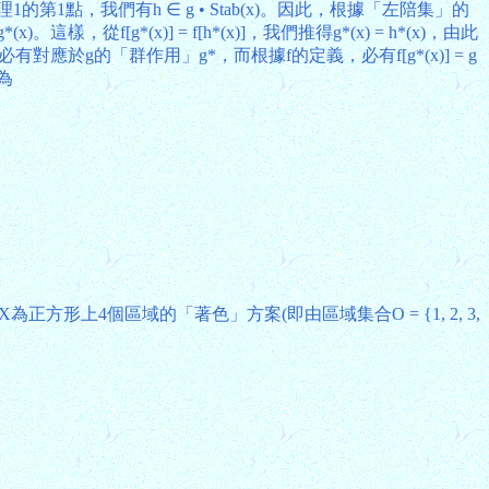
根據定理1的第1點，我們有h ∈ g • Stab(x)。因此，根據「左陪集」的
(x)。這樣，從f[g*(x)] = f[h*(x)]，我們推得g*(x) = h*(x)，由此
有對應於g的「群作用」g*，而根據f的定義，必有f[g*(x)] = g
為
n}，並設X為正方形上4個區域的「著色」方案(即由區域集合O = {1, 2, 3,