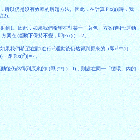
所以仍是沒有效率的解題方法。因此，在計算|Fix(g)|時，我
2)。
 把4映射到1。因此，如果我們希望在對某一「著色」方案f進行r運動
方案在r運動下保持不變，即|Fix(r)| = 2。
2
2
如果我們希望在對f進行r
運動後仍然得到原來的f (即r
**(f) =
2
即|Fix(r
)| = 4。
得到原來的f (即g**(f) = f)，則處在同一「循環」內的