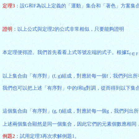
定理3
：設G和F為以上定義的「運動」集合和「著色」方案集
證明
：以上公式與定理2的公式非常相似，只要能夠證明
本定理便得證。我們首先看看上式等號左端的式子。根據Σ
f ∈ F
以上集合由「有序對」(f, g)組成，對應於每一個f，我們列出所有滿足關
我們也可以把上述「有序對」中的f和g對調，從而得到以下集
這個集合由「有序對」(g, f)組成，對應於每一個g，我們列出所有滿
上述兩個集合顯然是同一個集合，因此它們的元素個數應相同，由
例題2
：試用定理3再次求解例題1。