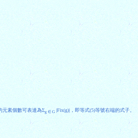
集合的元素個數可表達為Σ
|Fix(g)|，即等式(5)等號右端的式子。
g ∈ G