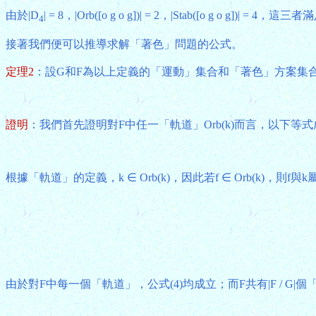
由於|D
| = 8，|Orb([o g o g])| = 2，|Stab([o g o g])| 
4
接著我們便可以推導求解「著色」問題的公式。
定理2
：設G和F為以上定義的「運動」集合和「著色」方案集
證明
：我們首先證明對F中任一「軌道」Orb(k)而言，以下等
根據「軌道」的定義，k ∈ Orb(k)，因此若f ∈ Orb(k)，則
由於對F中每一個「軌道」，公式(4)均成立；而F共有|F / 