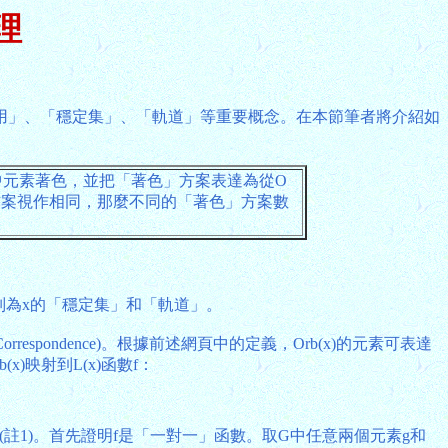
理
用」、「穩定集」、「軌道」等重要概念。在本節筆者將介紹如
中元素著色，並把「著色」方案表達為從O
方案視作相同，那麼不同的「著色」方案數
b(x)分別為x的「穩定集」和「軌道」。
rrespondence)。根據前述網頁中的定義，Orb(x)的元素可表達
b(x)映射到L(x)函數f：
關係」(註1)。首先證明f是「一對一」函數。取G中任意兩個元素g和