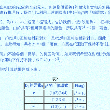
應的Fix(g)的全部元素。但這樣做跟答1的做法其實相差無幾，
在進行推理時，我們可以利用上述網頁表1中各個g*的「循環式」(註
(1 2 3 4)。這個「循環式」告訴我們，r把1映射到2 ...
1
填上相同的顏色。由於共有2種可供選擇的顏色，所以共有2
= 2個「著色」
2
知，r
把1和3互相映射到對方，又把2和4互相映射到對方。因此，
2
2
色。由此得知，共有2
= 4個「著色」方案在r
運動下保持不變(註3)，
不論各個「循環」的長度為何)，如果我們希望在對f進行g運動後仍然
N
動下保持不變，即|Fix(g)| = 2
。
|。現把計算結果列成下表：
表2
D
的元素g
g*的「循環式」
|Fix(g)|
4
4
e
(1)(2)(3)(4)
2
= 16
1
r
(1 2 3 4)
2
= 2
2
2
(1 3)(2 4)
r
2
= 4