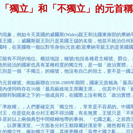
「獨立」和「不獨立」的元首稱
，例如今天英國的威爾斯(Wales)親王和法國東南部的摩納哥
親王國」；威爾斯親王則只是英國王儲的名銜，他並不統治任何
時，在英國唯一能以對等身份(元首)歡迎摩納哥親王的是英國
可能有不同的地位。概括地說，稱號(包括各種君主稱號、爵位、
他所統治的國家也具有某種程度的獨立性，是一個「政治實體」
王則是一個「不獨立」的稱號，他沒有自己的領土，更不是一國
首稱號。例如蘇聯在1938-1989年期間，國家元首稱為「最
境內便同時存在16個「最高蘇維埃主席團主席」，但其中只有「
個聯邦制國家之下的一個成員邦，在國際上沒有獨立「政治實體」的
「準政權」，人們要確定其「獨立性」，常常是不容易的。中國
封王，但是從此各分封王都不得治國，有名無實，王號只是「不
多居於以上兩個典型中間模糊地帶的事例。「七國之亂」之前西
」，以屏藩漢室。一方面各分封王都隸屬於漢皇帝，雖然都有王
大的獨立性，儼如獨立王國，其後更釀成「吳楚七國之亂」。可