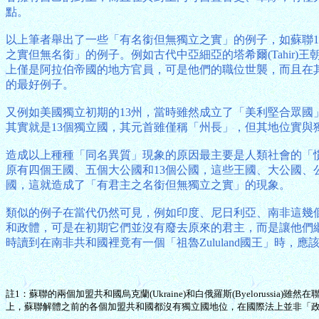
點。
以上筆者舉出了一些「有名銜但無獨立之實」的例子，如蘇聯
之實但無名銜」的例子。例如古代中亞細亞的塔希爾(Tahir)王朝(
上僅是阿拉伯帝國的地方官員，可是他們的職位世襲，而且在
的最好例子。
又例如美國獨立初期的13州，當時雖然成立了「美利堅合眾國
其實就是13個獨立國，其元首雖僅稱「州長」，但其地位實
造成以上種種「同名異質」現象的原因最主要是人類社會的「
原有四個王國、五個大公國和13個公國，這些王國、大公國
國，這就造成了「有君主之名銜但無獨立之實」的現象。
類似的例子在當代仍然可見，例如印度、尼日利亞、南非這幾
和政體，可是在初期它們並沒有廢去原來的君主，而是讓他們
時讀到在南非共和國裡竟有一個「祖魯Zululand國王」時，
註1：蘇聯的兩個加盟共和國烏克蘭(Ukraine)和白俄羅斯(Byeloru
上，蘇聯解體之前的各個加盟共和國都沒有獨立國地位，在國際法上並非「