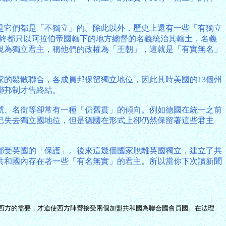
是它們都是「不獨立」的。除此以外，歷史上還有一些「有獨立
，他們自始至終都只以阿拉伯帝國轄下的地方總督的名義統治其轄土，名義
視為獨立君主，稱他們的政權為「王朝」，這就是「有實無名」
家的鬆散聯合，各成員邦保留獨立地位，因此其時美國的13個州
聯邦制才告終結。
號、名銜等卻常有一種「仍舊貫」的傾向。例如德國在統一之前
已失去獨立國地位，但是德國在形式上卻仍然保留著這些君主
都受英國的「保護」。後來這幾個國家脫離英國獨立，建立了共
共和國內存在著一些「有名無實」的君主。所以當你下次讀新聞
出於抗衡西方的需要，才迫使西方陣營接受兩個加盟共和國為聯合國會員國。在法理