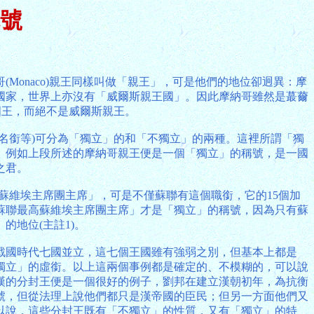
號
(Monaco)親王同樣叫做「親王」，可是他們的地位卻迥異：摩
國家，世界上亦沒有「威爾斯親王國」。因此摩納哥雖然是蕞薾
國王，而絕不是威爾斯親王。
名銜等)可分為「獨立」的和「不獨立」的兩種。這裡所謂「獨
。例如上段所述的摩納哥親王便是一個「獨立」的稱號，是一國
之君。
高蘇維埃主席團主席」，可是不僅蘇聯有這個職銜，它的15個加
蘇聯最高蘇維埃主席團主席」才是「獨立」的稱號，因為只有蘇
地位(主註1)。
戰國時代七國並立，這七個王國雖有強弱之別，但基本上都是
獨立」的虛銜。以上這兩個事例都是確定的、不模糊的，可以說
漢的分封王便是一個很好的例子，劉邦在建立漢朝初年，為抗衡
號，但從法理上說他們都只是漢帝國的臣民；但另一方面他們又
以說，這些分封王既有「不獨立」的性質，又有「獨立」的特