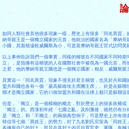
論
如同人類社會其他很多現象一樣，歷史上有很多「同名異質」的現象
納哥親王是一個獨立國家的元首，他統治的國家名為「摩納哥
小國，其面積遠較威爾斯為小，可是當摩納哥親王官式訪問英國
以上事例告訴我們一個事實，同樣的稱號在不同國家不同時期
立」，是指擁有這稱號的人在國際社會中被視為一國元首，而
之君，他的摩納哥親王國也是一個獨立國家；相反，威爾斯親
其實這一「同名異質」現象不僅見於君主稱號，也見於共和國的元
盟共和國也各有一個「最高蘇維埃主席團主席」。於是在蘇聯
聯才是獨立國家，它的15個加盟共和國在法律上都只是蘇聯這
但是，「獨立」是一個模糊的概念，對於歷史上的很多政權或
「獨立」的。西漢初年經「七國之亂」及削藩後，雖然仍有分
是「獨立」和「不獨立」的兩個典型例子，可是歷史上亦有很
韓信等七個「異姓王」的勢力，封了九名劉氏宗室為「同姓王
各擁有自己的封土，而且在其封土內可自置官吏、軍隊，有極