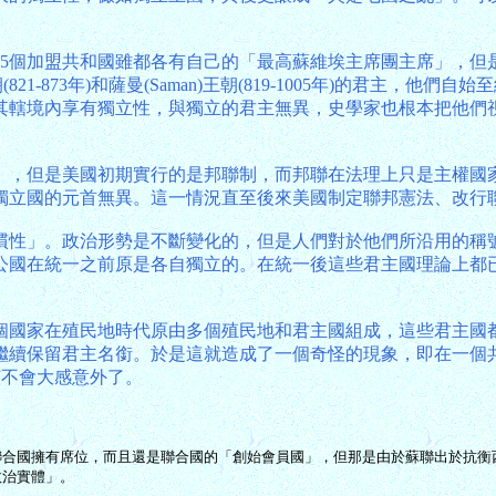
15個加盟共和國雖都各有自己的「最高蘇維埃主席團主席」，但
821-873年)和薩曼(Saman)王朝(819-1005年)的君主
其轄境內享有獨立性，與獨立的君主無異，史學家也根本把他們
」，但是美國初期實行的是邦聯制，而邦聯在法理上只是主權國
與獨立國的元首無異。這一情況直至後來美國制定聯邦憲法、改行
慣性」。政治形勢是不斷變化的，但是人們對於他們所沿用的稱
、公國在統一之前原是各自獨立的。在統一後這些君主國理論上都
個國家在殖民地時代原由多個殖民地和君主國組成，這些君主國
繼續保留君主名銜。於是這就造成了一個奇怪的現象，即在一個
應該不會大感意外了。
ssia)雖然在聯合國擁有席位，而且還是聯合國的「創始會員國」，但那是由於蘇聯
政治實體」。