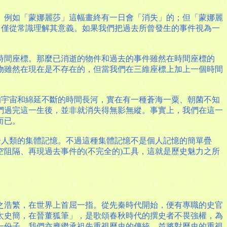
。例如「蒙娜麗莎」這幅畫終有一日會「消失」的；但「蒙娜麗
，僅從常識理解其意義。如果我們把過去所曾發生的事件視為一
時間座標。那麼已消逝的物件和過去的事件雖然在時間座標的
物雖然在現在是不存在的，但當我們在三維座標上加上一個時間
的宇宙和綿延不斷的時間長河，實在有一種蒼海一粟、朝菌不知
們過完這一生後，並非就消失得無影無縱。事實上，我們在這一
而已。
全人類的集體記憶。不過這種集體記憶不是個人記憶的簡單疊
阻隔、再現過去事件的(不完全的)工具，這就是歷史魅力之所
之浩繁，在世界上首屈一指。從先秦時代開始，便有專職的史官
太史簡，在晉董狐筆」，是歌頌春秋時代的撰史者不畏強權，為
一份子，我們亦應繼承祖先重視歷史的傳統，並將對歷史的重視