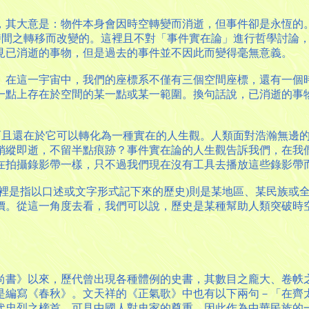
，其大意是：物件本身會因時空轉變而消逝，但事件卻是永恆的
因時間之轉移而改變的。這裡且不對「事件實在論」進行哲學討論
見已消逝的事物，但是過去的事件並不因此而變得毫無意義。
。在這一宇宙中，我們的座標系不僅有三個空間座標，還有一個
一點上存在於空間的某一點或某一範圍。換句話說，已消逝的事
，而且還在於它可以轉化為一種實在的人生觀。人類面對浩瀚無邊
稍縱即逝，不留半點痕跡？事件實在論的人生觀告訴我們，在我
在拍攝錄影帶一樣，只不過我們現在沒有工具去播放這些錄影帶
這裡是指以口述或文字形式記下來的歷史)則是某地區、某民族或
價。從這一角度去看，我們可以說，歷史是某種幫助人類突破時空
尚書》以來，歷代曾出現各種體例的史書，其數目之龐大、卷帙
是編寫《春秋》。文天祥的《正氣歌》中也有以下兩句－「在齊
代忠烈之榜首，可見中國人對史家的尊重。因此作為中華民族的