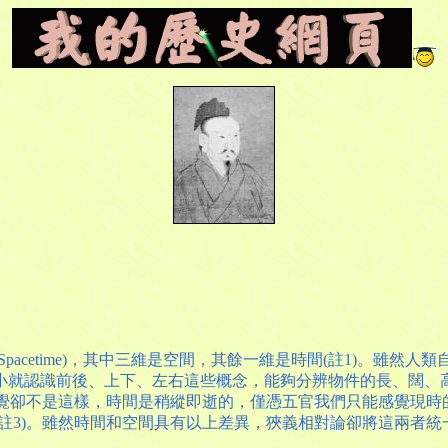
acetime)，其中三維是空間，其餘一維是時間(註1)。雖
小就認識前後、上下、左右這些概念，能夠分辨物件的長、闊、
感覺卻不是這樣，時間是稍縱即逝的，僅憑五官我們只能感覺現
註3)。雖然時間和空間具有以上差異，狹義相對論卻將這兩者