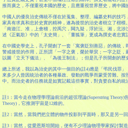
推而廣之，不僅重視本國的歷史，且應重視世界歷史，將中國
中國人的優良治史傳統不僅在於蒐集、整理、編纂史料的技巧
家具有求真和忠於史實的精神，遂為後世的治史者樹立了楷模
「南遊江、准，上會稽，控禹穴，闚九疑，浮於沅、湘，北涉
述《正氣歌》中的「太史簡」、「董狐筆」更成為撰史者忠實
在中國史學史上，孔子開創了一套「寓褒貶別善惡」的傳統，
警戒後世的作用，正所謂「一字之褒，榮於華袞；一字之貶，
以圖「立天下儀法」、「為後王制法」；但是孔子所開創的歷
總上所述，我以為治史的其中一個目的(註4)應是「弔民伐罪
來多少人曾因統治者的各種暴政、發動的戰爭而蒙受苦難。按
中。而治史者的任務就是如實記載這些事實，對貪婪自私的統
註1：當今走在物理學理論前沿的超弦理論(Superstring Th
Theory)，它推測宇宙是12維的。
註2：當然，當我們把立體的物件投影到平面時，那又是另一
註3：當然，從愛恩斯坦開始，便有不少理論物理學家探討製