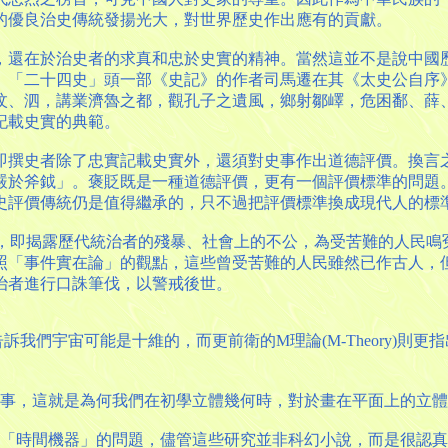
的優良治史傳統發揚光大，對世界歷史作出應有的貢獻。
，還在於治史者的求真和忠於史實的精神。當然這並不是說中國
。「二十四史」頭一部《史記》的作者司馬遷在其《太史公自序
汶、泗，講業濟魯之都，觀孔子之遺風，鄉射鄒嶧，危困鄱、薛
記載史實的典範。
即撰史者除了忠實記載史實外，還須對史事作出道德評價。換言
嚴於斧鉞」。褒貶既是一種道德評價，更有一個評價標準的問題
史評價傳統仍是值得繼承的，只不過把評價標準換成現代人的標
」，即揭露歷代統治者的殘暴、社會上的不公，為受苦難的人民鳴冤
照「事件實在論」的觀點，這些曾受苦難的人民雖然已作古人，
治者進行口誅筆伐，以警戒後世。
eory)告訴我們宇宙可能是十維的，而更前衛的M理論(M-Theory
回事，這就是為何我們在初學立體幾何時，對於畫在平面上的立
造「時間機器」的問題，儘管這些研究並非科幻小說，而是很認