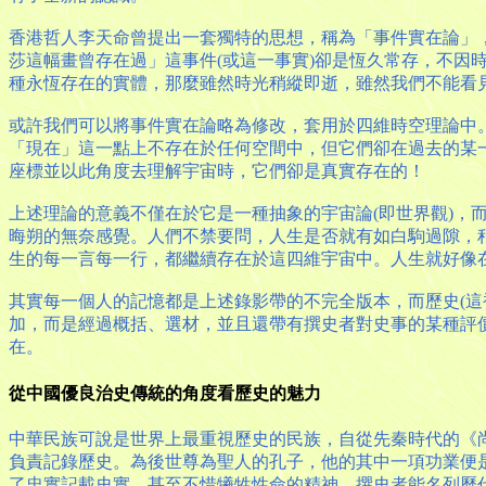
香港哲人李天命曾提出一套獨特的思想，稱為「事件實在論」
莎這幅畫曾存在過」這事件(或這一事實)卻是恆久常存，不
種永恆存在的實體，那麼雖然時光稍縱即逝，雖然我們不能看
或許我們可以將事件實在論略為修改，套用於四維時空理論中
「現在」這一點上不存在於任何空間中，但它們卻在過去的某
座標並以此角度去理解宇宙時，它們卻是真實存在的！
上述理論的意義不僅在於它是一種抽象的宇宙論(即世界觀)
晦朔的無奈感覺。人們不禁要問，人生是否就有如白駒過隙，
生的每一言每一行，都繼續存在於這四維宇宙中。人生就好像
其實每一個人的記憶都是上述錄影帶的不完全版本，而歷史(
加，而是經過概括、選材，並且還帶有撰史者對史事的某種評
在。
從中國優良治史傳統的角度看歷史的魅力
中華民族可說是世界上最重視歷史的民族，自從先秦時代的《
負責記錄歷史。為後世尊為聖人的孔子，他的其中一項功業便
了忠實記載史實，甚至不惜犧牲性命的精神。撰史者能名列歷