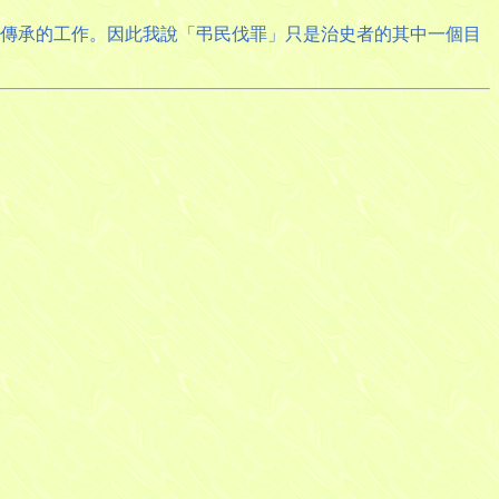
化傳承的工作。因此我說「弔民伐罪」只是治史者的其中一個目