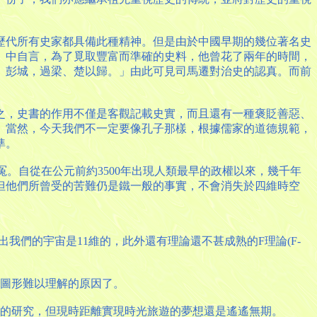
歷代所有史家都具備此種精神。但是由於中國早期的幾位著名史
》中自言，為了覓取豐富而準確的史料，他曾花了兩年的時間，
、彭城，過梁、楚以歸。」由此可見司馬遷對治史的認真。而前
之，史書的作用不僅是客觀記載史實，而且還有一種褒貶善惡、
。當然，今天我們不一定要像孔子那樣，根據儒家的道德規範，
準。
。自從在公元前約3500年出現人類最早的政權以來，幾千年
但他們所曾受的苦難仍是鐵一般的事實，不會消失於四維時空
)則更指出我們的宇宙是11維的，此外還有理論還不甚成熟的F理論(F-
體圖形難以理解的原因了。
真的研究，但現時距離實現時光旅遊的夢想還是遙遙無期。