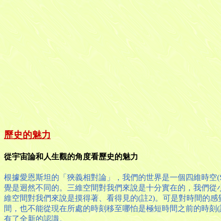
歷史的魅力
從宇宙論和人生觀的角度看歷史的魅力
根據愛恩斯坦的「狹義相對論」，我們的世界是一個四維時空(Sp
覺是迥然不同的。三維空間對我們來說是十分實在的，我們從
維空間對我們來說是摸得著、看得見的(註2)。可是對時間的
間，也不能從現在所處的時刻移至哪怕是極短時間之前的時刻(
有了全新的認識。