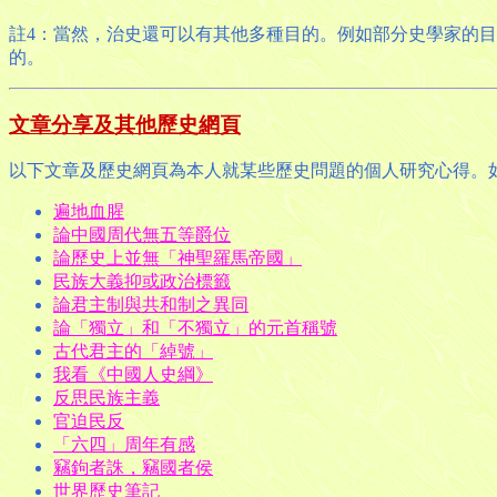
註4：當然，治史還可以有其他多種目的。例如部分史學家的
的。
文章分享及其他歷史網頁
以下文章及歷史網頁為本人就某些歷史問題的個人研究心得。
遍地血腥
論中國周代無五等爵位
論歷史上並無「神聖羅馬帝國」
民族大義抑或政治標籤
論君主制與共和制之異同
論「獨立」和「不獨立」的元首稱號
古代君主的「綽號」
我看《中國人史綱》
反思民族主義
官迫民反
「六四」周年有感
竊鉤者誅，竊國者侯
世界歷史筆記