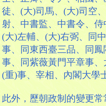
徒、(大)司馬、(大)司
射、中書監、中書令、侍
(大)左輔、(大)右弼、
事、同東西臺三品、同鳳
事、同紫薇黃門平章事、
(重)事、宰相、內閣大學
此外，歷朝政制的變更常