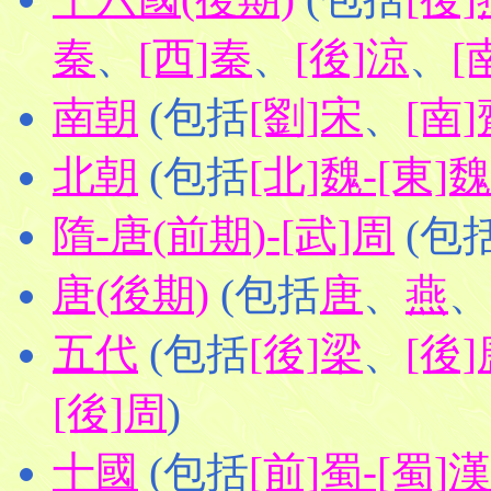
秦
、
[西]秦
、
[後]涼
、
[
南朝
(包括
[劉]宋
、
[南]
北朝
(包括
[北]魏-[東]魏
隋-唐(前期)-[武]周
(包
唐(後期)
(包括
唐
、
燕
、
五代
(包括
[後]梁
、
[後]
[後]周
)
十國
(包括
[前]蜀-[蜀]漢