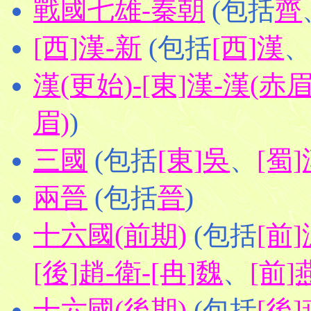
戰國七雄-秦朝
(包括
齊
[西]漢-新
(包括
[西]漢
、
漢(更始)-[東]漢-漢(赤眉
眉)
)
三國
(包括
[東]吳
、
[蜀]
兩晉
(包括
晉
)
十六國(前期)
(包括
[前]
[後]趙-衛-[冉]魏
、
[前]
十六國(後期)
(包括
[後]