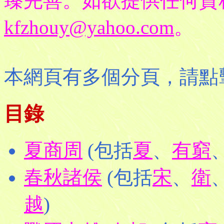
臻完善。如欲提供任何資
kfzhouy@yahoo.com
。
本網頁有多個分頁，請點
目錄
夏商周
(包括
夏
、
有窮
春秋諸侯
(包括
宋
、
衛
越
)