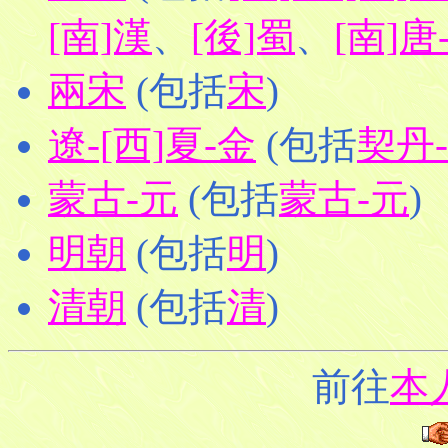
[南]漢
、
[後]蜀
、
[南]唐
兩宋
(包括
宋
)
遼-[西]夏-金
(包括
契丹
蒙古-元
(包括
蒙古-元
)
明朝
(包括
明
)
清朝
(包括
清
)
前往
本