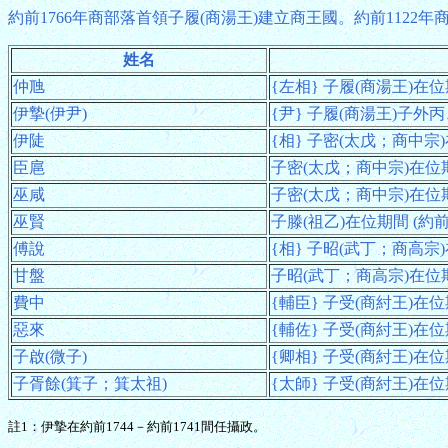
約前1766年商部落首領子履(商湯王)建立商王國。約前1122
姓名
仲虺
{左相} 子履(商湯王)在位期
伊摯(伊尹)
{尹} 子履(商湯王)子外丙
伊陡
{相} 子密(太戊；商中宗)在
臣扈
子密(太戊；商中宗)在位期間
巫咸
子密(太戊；商中宗)在位期間
巫賢
子滕(祖乙)在位期間 (約前1
傅說
{相} 子昭(武丁；商高宗)在
甘盤
子昭(武丁；商高宗)在位期間
費中
{輔臣} 子受(商紂王)在位期
惡來
{輔佐} 子受(商紂王)在位期
子啟(微子)
{卿相} 子受(商紂王)在位期間
子胥餘(箕子；箕太祖)
{太師} 子受(商紂王)在位期間
註1：伊摯在約前1744－約前1741間任攝政。