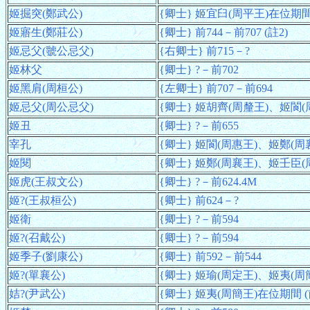
姬掘突(鄭武公)
{卿士} 姬宜臼(周平王)在位期間 (前
姬寤生(鄭莊公)
{卿士} 前744－前707 (註2)
姬忌父(虢公忌父)
{右卿士} 前715－?
姬林父
{卿士} ?－前702
姬黑肩(周桓公)
{左卿士} 前707－前694
姬忌父(周公忌父)
{卿士} 姬胡齊(周釐王)、姬閬(周
姬丑
{卿士} ?－前655
宰孔
{卿士} 姬閬(周惠王)、姬鄭(周襄
姬閱
{卿士} 姬鄭(周襄王)、姬壬臣(周
姬虎(王叔文公)
{卿士} ?－前624.4M
姬?(王叔桓公)
{卿士} 前624－?
姬衛
{卿士} ?－前594
姬?(召戴公)
{卿士} ?－前594
姬季子(劉康公)
{卿士} 前592－前544
姬?(單襄公)
{卿士} 姬瑜(周定王)、姬夷(周簡王
姞?(尹武公)
{卿士} 姬夷(周簡王)在位期間 (前5