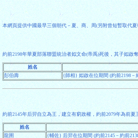
本網頁提供中國最早三個朝代－夏、商、周(另附曾短暫取代夏
約前2198年華夏部落聯盟統治者姒文命(帝禹)死後，其子姒啟
姓名
彭伯壽
{師相} 姒啟在位期間 (約前2198－約
約前2145年后羿自立為王，建立有窮政權，約前2079年為前
姓名
龍圉
{輔佐} 后羿在位期間 (約前2145－約前2138