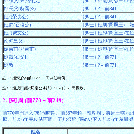
姬謀父(祭公謀父)
{卿士} 姬滿(周穆王)在位期
姬長父(虢厲公)
{卿士} ?－前841
姬?(榮夷公)
{卿士} ?－前841
姬虎(召穆公)
{卿士} 姬胡(周厲王)、姬靜
姬?(虢文公)
{卿士} 姬靜(周宣王)在位期
南仲皇父
{卿士} 姬靜(周宣王)在位期
姞吉甫(尹吉甫)
{卿士} 姬靜(周宣王)在位期
姬鼓[石父]
{卿士} ?－前771
姬敦
{卿士} ?－前771
註1：姬奭於約前1122－?間兼任燕侯。
註2：姬虎與姬?(周定公)於前841－前828間攝政。
2. [東]周 (前770－前249)
前770年周進入[東]周時期。前367年趙、韓攻周，將周王轄
權。前256年秦攻佔西周，廢黜姬延(傳統史家以前256年為周滅
姓名