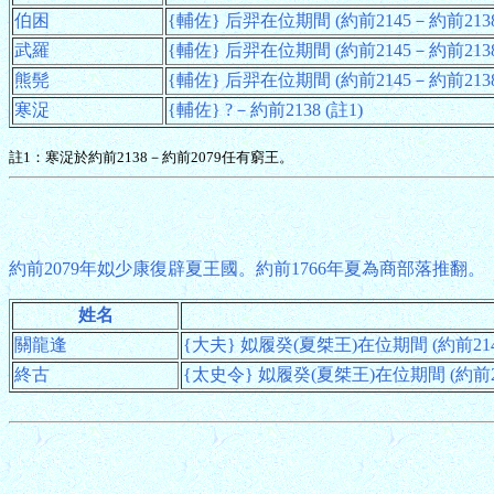
伯困
{輔佐} 后羿在位期間 (約前2145－約前2138
武羅
{輔佐} 后羿在位期間 (約前2145－約前2138
熊髡
{輔佐} 后羿在位期間 (約前2145－約前2138
寒浞
{輔佐} ?－約前2138 (註1)
註1：寒浞於約前2138－約前2079任有窮王。
約前2079年姒少康復辟夏王國。約前1766年夏為商部落推翻。
姓名
關龍逢
{大夫} 姒履癸(夏桀王)在位期間 (約前214
終古
{太史令} 姒履癸(夏桀王)在位期間 (約前21