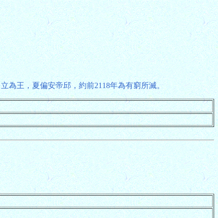
自立為王，夏偏安帝邱，約前2118年為有窮所滅。