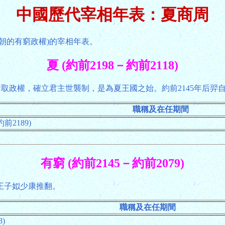
中國歷代宰相年表：夏商周
朝的有窮政權)的宰相年表。
夏 (約前2198－約前2118)
奪取政權，確立君主世襲制，是為夏王國之始。約前2145年后羿
職稱及在任期間
前2189)
有窮 (約前2145－約前2079)
夏王子姒少康推翻。
職稱及在任期間
)