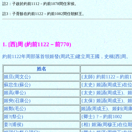
註2：子啟於約前1112－約前1078間任宋侯。
註3：子胥餘在約前1122－約前1082間任朝鮮王。
1. [西]周 (約前1122－前770)
約前1122年周部落首領姬發(周武王)建立周王國，史稱[西]周。
姓名
姬旦(周文公)
{太師} 約前1122－約前1
蘇忿生(蘇公)
{太史} 姬誦(周成王)在位期
姬高(畢公)
{太史} 姬誦(周成王)、姬
姬奭(召康公)
{太保} 姬誦(周成王)、姬釗
姬鄭(毛公)
姬誦(周成王)、姬釗(周康王
姬?(祭公)
{卿士} ?－約前1002
姜?(甫侯)
{相} 姬滿(周穆王)在位期間