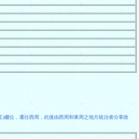
周赧王)繼位，遷往西周，此後由西周和東周之地方統治者分掌政