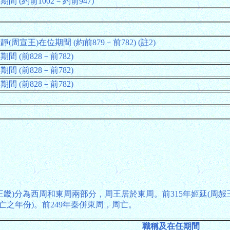
間 (約前1002－約前947)
(周宣王)在位期間 (約前879－前782) (註2)
間 (前828－前782)
間 (前828－前782)
間 (前828－前782)
地(王畿)分為西周和東周兩部分，周王居於東周。前315年姬延(
亡之年份)。前249年秦併東周，周亡。
職稱及在任期間