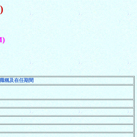
)
M)
職稱及在任期間