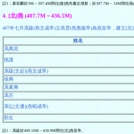
註1：慕容麟於396－397.4M間任[後]燕尚書左僕射；於397.7M－.10M間任燕
4. [北]燕 (407.7M－436.5M)
407年七月馮跋(燕文成帝)立高雲(燕惠懿帝)為燕皇帝，建立[北]燕
姓名
馮萬泥
孫護
馮跋[文起](燕文成帝)
張興
馮素弗
馮丕
馮弘[文通](燕昭成帝)
郭生
註1：馮跋於409.10M－430.9M間任[北]燕皇帝。