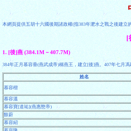
本網頁提供五胡十六國後期諸政權(指383年淝水之戰之後建立
[
1. [後]燕 (384.1M－407.7M)
384年正月慕容垂(燕武成帝)稱燕王，建立[後]燕。407年七月馮
姓名
慕容楷
慕容溫
慕容寶[道祐](燕惠愍帝)
餘蔚
慕容紹
慕容隆