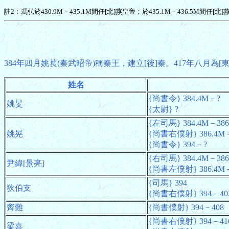
註2：馮弘於430.9M－435.1M間任[北]燕皇帝；於435.1M－436.5M間任[北]
384年四月姚萇(秦武昭帝)稱秦王，建立[後]秦。417年八月為[
姓名
{尚書令} 384.4M－?
姚旻
{太尉} ?
{左司馬} 384.4M－386
姚晃
{尚書右僕射} 386.4M
{尚書令} 394－?
{右司馬} 384.4M－386
尹緯[景亮]
{尚書左僕射} 386.4M
{司馬} 394
狄伯支
{尚書右僕射} 394－40
齊難
{尚書僕射} 394－408
{尚書右僕射} 394－41
梁喜