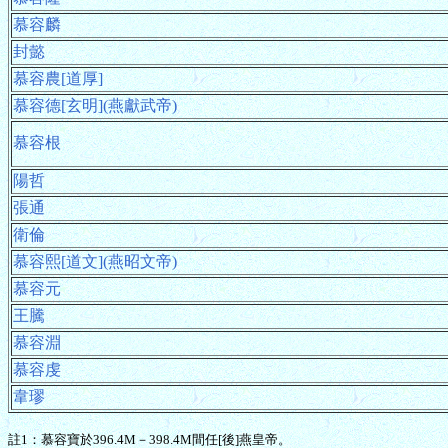
慕容麟
封懿
慕容農[道厚]
慕容德[玄明](燕獻武帝)
慕容根
陽哲
張通
衛倫
慕容熙[道文](燕昭文帝)
慕容元
王騰
慕容淵
慕容虔
韋璆
註1：慕容寶於396.4M－398.4M間任[後]燕皇帝。