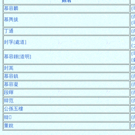
姓名
慕容麟
{
{
慕輿拔
{
丁通
{
{
封孚[處道]
{
{
慕容鍾[道明]
{
封嵩
{
慕容鎮
{
慕容凝
{
段暉
{
韓范
{
公孫五樓
{
{
韓𧨳
董銳
{