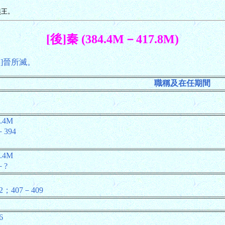
燕王。
[後]秦 (384.4M－417.8M)
東]晉所滅。
職稱及在任期間
.4M
－394
.4M
－?
2；407－409
6