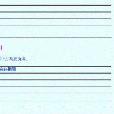
)
1年正月為夏所滅。
在任期間