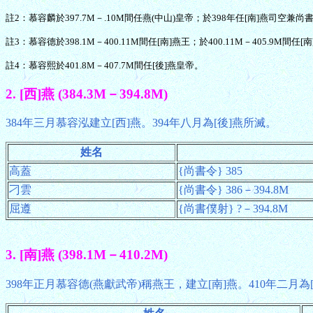
註2：慕容麟於397.7M－.10M間任燕(中山)皇帝；於398年任[南]燕司空兼尚
註3：慕容德於398.1M－400.11M間任[南]燕王；於400.11M－405.9M間任[
註4：慕容熙於401.8M－407.7M間任[後]燕皇帝。
2. [西]燕 (384.3M－394.8M)
384年三月慕容泓建立[西]燕。394年八月為[後]燕所滅。
姓名
高蓋
{尚書令} 385
刁雲
{尚書令} 386－394.8M
屈遵
{尚書僕射} ?－394.8M
3. [南]燕 (398.1M－410.2M)
398年正月慕容德(燕獻武帝)稱燕王，建立[南]燕。410年二月為