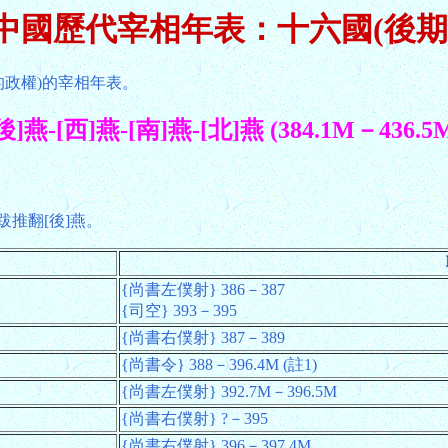
中國歷代宰相年表：十六國(後期
的政權)的宰相年表。
後]燕-[西]燕-[南]燕-[北]燕 (384.1M－436.5
跋推翻[後]燕。
{尚書左僕射} 386－387
{司空} 393－395
{尚書右僕射} 387－389
{尚書令} 388－396.4M (註1)
{尚書左僕射} 392.7M－396.5M
{尚書右僕射} ?－395
{尚書右僕射} 396－397.4M