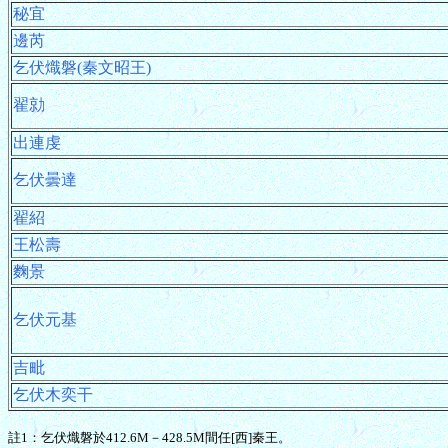
秘宜
邊芮
乞伏熾磐(秦文昭王)
翟勍
出連虔
乞伏曇達
翟紹
王松壽
麴景
乞伏元基
吉毗
乞伏木奕干
註1：乞伏熾磐於412.6M－428.5M間任[西]秦王。