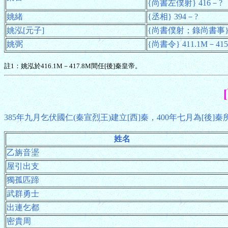
{尚書左僕射} 416－?
姚緒
{丞相} 394－?
姚泓[元子]
{尚書僕射；錄尚書事} 40
姚弼
{尚書令} 411.1M－415
註1：姚泓於416.1M－417.8M間任[後]秦皇帝。
385年九月乞伏國仁(秦宣烈王)建立[西]秦，400年七月為[後]
姓名
乙旃音埿
屋引出支
獨孤匹蹄
武群勇士
出連乞都
密貴周