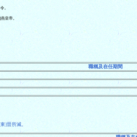
書令。
南]燕皇帝。
職稱及在任期間
[東]晉所滅。