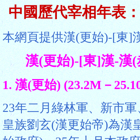
中國歷代宰相年表：漢(
本網頁提供漢(更始)-[東]
漢(更始)-[東]漢-漢(赤
1. 漢(更始) (23.2M－25.1
23年二月綠林軍、新市軍
皇族劉玄(漢更始帝)為漢