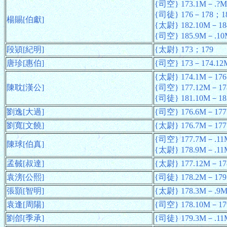
{司空} 173.1M－.?M
{司徒} 176－178；1
楊賜[伯獻]
{太尉} 182.10M－18
{司空} 185.9M－.10
段熲[紀明]
{太尉} 173；179
唐珍[惠伯]
{司空} 173－174.12
{太尉} 174.1M－176
陳耽[漢公]
{司空} 177.12M－17
{司徒} 181.10M－18
劉逸[大過]
{司空} 176.6M－177
劉寬[文饒]
{太尉} 176.7M－17
{司空} 177.7M－.11
陳球[伯真]
{太尉} 178.9M－.11
孟戫[叔達]
{太尉} 177.12M－17
袁滂[公熙]
{司徒} 178.2M－179
張顥[智明]
{太尉} 178.3M－.9
袁逢[周陽]
{司空} 178.10M－17
劉郃[季承]
{司徒} 179.3M－.11