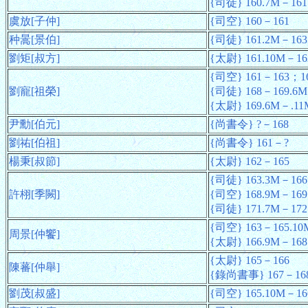
{司徒} 160.7M－161
虞放[子仲]
{司空} 160－161
种暠[景伯]
{司徒} 161.2M－163
劉矩[叔方]
{太尉} 161.10M－16
{司空} 161－163；1
劉寵[祖榮]
{司徒} 168－169.6M
{太尉} 169.6M－.11
尹勳[伯元]
{尚書令} ?－168
劉祐[伯祖]
{尚書令} 161－?
楊秉[叔節]
{太尉} 162－165
{司徒} 163.3M－166
許栩[季闕]
{司空} 168.9M－169
{司徒} 171.7M－172
{司空} 163－165.10
周景[仲饗]
{太尉} 166.9M－168
{太尉} 165－166
陳蕃[仲舉]
{錄尚書事} 167－16
劉茂[叔盛]
{司空} 165.10M－16