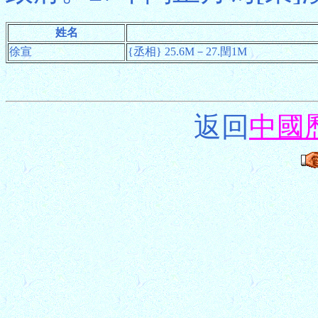
姓名
徐宣
{丞相} 25.6M－27.閏1M
返回
中國