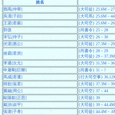
姓名
鄧禹[仲華]
{大司徒} 25.6M－27
吳漢[子顔]
{大司馬} 25.6M－44
王梁[君嚴]
{大司空} 25.6M－26
郭伋
{尚書令} 25－28
宋弘[仲子]
{大司空} 26－30
伏湛[惠公]
{大司徒} 27.3M－29
{尚書令} 28－29
侯霸[君房]
{大司徒} 29－37.3M
李通[次元]
{大司空} 31.5M－36
申屠剛[巨卿]
{尚書令} 31－?
馬成[君遷]
{行大司空事} 36.12
韓歆[翁君]
{大司徒} 37.3M－39
竇融[周公]
{大司空} 37－44
歐陽歙[正思]
{大司徒} 39
戴涉[叔平]
{大司徒} 39－44.4M
張湛[子孝]
{大司徒} 44.4M－.6