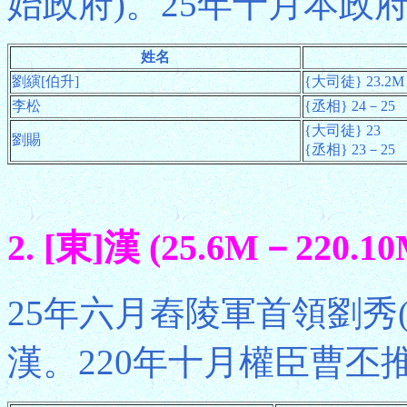
始政府)。25年十月本政府
姓名
劉縯[伯升]
{大司徒} 23.2M
李松
{丞相} 24－25
{大司徒} 23
劉賜
{丞相} 23－25
2. [東]漢 (25.6M－220.10
25年六月舂陵軍首領劉秀(
漢。220年十月權臣曹丕推