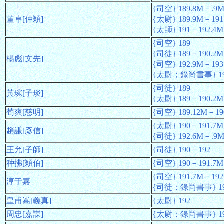
{司空} 189.8M－.9
董卓[仲穎]
{太尉} 189.9M－191
{太師} 191－192.4M
{司空} 189
{司徒} 189－190.2M
楊彪[文先]
{司空} 192.9M－193
{太尉；錄尚書事} 19
{司徒} 189
黃琬[子琰]
{太尉} 189－190.2M
荀爽[慈明]
{司空} 189.12M－19
{太尉} 190－191.7M
趙謙[彥信]
{司徒} 192.6M－.9
王允[子師]
{司徒} 190－192
种拂[穎伯]
{司空} 190－191.7M
{司空} 191.7M－192
淳于嘉
{司徒；錄尚書事} 192
皇甫嵩[義真]
{太尉} 192
周忠[嘉謀]
{太尉；錄尚書事} 192