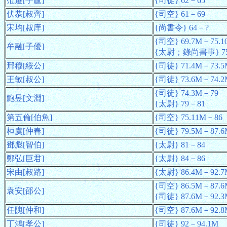
范遷[子廬]
{司徒} 62－65
伏恭[叔齊]
{司空} 61－69
宋均[叔庠]
{尚書令} 64－?
{司空} 69.7M－75.1
牟融[子優]
{太尉；錄尚書事} 75.
邢穆[綏公]
{司徒} 71.4M－73.5
王敏[叔公]
{司徒} 73.6M－74.2
{司徒} 74.3M－79
鮑昱[文淵]
{太尉} 79－81
第五倫[伯魚]
{司空} 75.11M－86
桓虞[仲春]
{司徒} 79.5M－87.6
鄧彪[智伯]
{太尉} 81－84
鄭弘[巨君]
{太尉} 84－86
宋由[叔路]
{太尉} 86.4M－92.7
{司空} 86.5M－87.6
袁安[邵公]
{司徒} 87.6M－92.3
任隗[仲和]
{司空} 87.6M－92.8
丁鴻[孝公]
{司徒} 92－94.1M