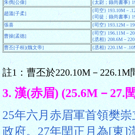
朱儁[公偉]
{太尉；錄尚書事} 19
{司空} 193.10M－.1
趙溫[子柔]
{司徒；錄尚書事} 194
張喜
{司空} 193.12M－19
{司空} 196.11M－20
曹操[孟德]
{丞相} 208.6M－220
曹丕[子桓](魏文帝]
{丞相} 220.1M－.10
註1：曹丕於220.10M－226.1
3. 漢(赤眉) (25.6M－27.
25年六月赤眉軍首領樊
政府。27年閏正月為[東]