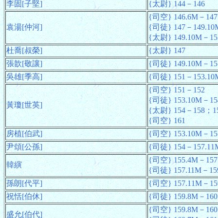
李固[子堅]
{太尉} 144－146
{司空} 146.6M－147
袁湯[仲河]
{司徒} 147－149.10
{太尉} 149.10M－15
杜喬[叔榮]
{太尉} 147
張歆[敬讓]
{司徒} 149.10M－15
吳雄[季高]
{司徒} 151－153.10
{司空} 151－152
{司徒} 153.10M－15
黃瓊[世英]
{太尉} 154－158；15
{司空} 161
房植[伯武]
{司空} 153.10M－15
尹頌[公孫]
{司徒} 154－157.11
{司空} 155.4M－157
韓縯
{司徒} 157.11M－15
孫朗[代平]
{司空} 157.11M－15
祝恬[伯休]
{司徒} 159.8M－160
{司空} 159.8M－160
盛允[伯代]