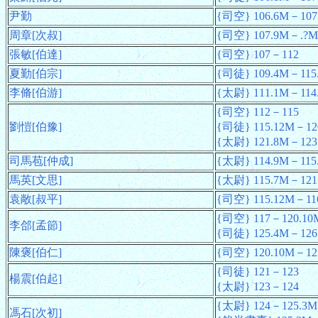
尹勤
{司空} 106.6M－107
周章[次叔]
{司空} 107.9M－.?M
張敏[伯達]
{司空} 107－112
夏勤[伯宗]
{司徒} 109.4M－115
李脩[伯游]
{太尉} 111.1M－114
{司空} 112－115
劉愷[伯豫]
{司徒} 115.12M－12
{太尉} 121.8M－123
司馬苞[仲成]
{太尉} 114.9M－115
馬英[文思]
{太尉} 115.7M－121
袁敞[叔平]
{司空} 115.12M－11
{司空} 117－120.10
李郃[孟節]
{司徒} 125.4M－126
陳褒[伯仁]
{司空} 120.10M－12
{司徒} 121－123
楊震[伯起]
{太尉} 123－124
{太尉} 124－125.3M
馮石[次初]