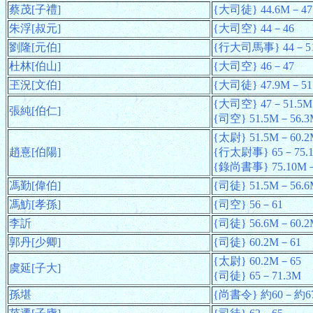
蔡茂[子禮]
{大司徒} 44.6M－47
朱浮[叔元]
{大司空} 44－46
劉隆[元伯]
{行大司馬事} 44－51
杜林[伯山]
{大司空} 46－47
玊況[文伯]
{大司徒} 47.9M－51
{大司空} 47－51.5M
張純[伯仁]
{司空} 51.5M－56.3
{太尉} 51.5M－60.2
趙憙[伯陽]
{行太尉事} 65－75.
{錄尚書事} 75.10M－
馮勤[偉伯]
{司徒} 51.5M－56.6
馮魴[孝孫]
{司空} 56－61
李訢
{司徒} 56.6M－60.2
郭丹[少卿]
{司徒} 60.2M－61
{太尉} 60.2M－65
虞延[子大]
{司徒} 65－71.3M
孫堪
{尚書令} 約60－約6