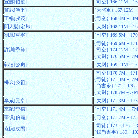
宣酆[伯應]
{司空} 166.12M－16
竇武[游平]
{大將軍} 167.12M－
王暢[叔茂]
{司空} 168.4M－.8
聞人襲[定卿]
{太尉} 168.11M－16
劉囂[重寧]
{司空} 169.5M－170
{司徒} 169.6M－171
許訓[季師]
{司空} 174.12M－17
{太尉} 176.5M－.7
郭禧[公房]
{太尉} 169.11M－17
{司空} 170.7M－171
{司徒} 171.3M－.7
橋玄[公祖]
{尚書令} 171－178
{太尉} 178.?M－.7M
李咸[元卓]
{太尉} 171.3M－173
來艷[季德]
{司空} 171.4M－.7
宗俱[伯麗]
{司空} 171.7M－173
{司徒} 173－176；1
袁隗[次陽]
{錄尚書事} 189－19