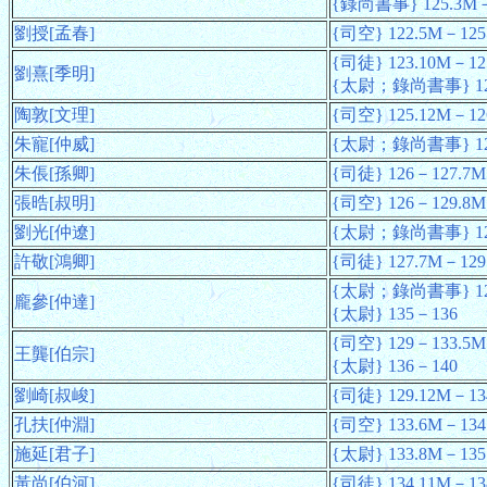
{錄尚書事} 125.3M－
劉授[孟春]
{司空} 122.5M－125
{司徒} 123.10M－12
劉熹[季明]
{太尉；錄尚書事} 125
陶敦[文理]
{司空} 125.12M－12
朱寵[仲威]
{太尉；錄尚書事} 12
朱倀[孫卿]
{司徒} 126－127.7M
張晧[叔明]
{司空} 126－129.8M
劉光[仲遼]
{太尉；錄尚書事} 127
許敬[鴻卿]
{司徒} 127.7M－129
{太尉；錄尚書事} 12
龐參[仲達]
{太尉} 135－136
{司空} 129－133.5M
王龔[伯宗]
{太尉} 136－140
劉崎[叔峻]
{司徒} 129.12M－13
孔扶[仲淵]
{司空} 133.6M－134
施延[君子]
{太尉} 133.8M－135
黃尚[伯河]
{司徒} 134.11M－13