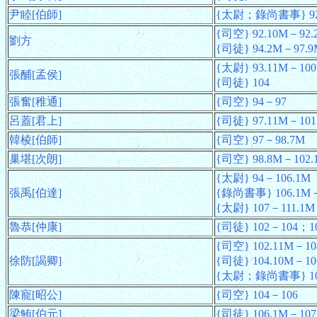
尹睦[伯師]
{太尉；錄尚書事} 92.
{司空} 92.10M－92.
劉方
{司徒} 94.2M－97.9
{太尉} 93.11M－100
張酺[孟侯]
{司徒} 104
張奮[稚通]
{司空} 94－97
呂蓋[君上]
{司徒} 97.11M－101
韓棱[伯師]
{司空} 97－98.7M
巢堪[次朗]
{司空} 98.8M－102.
{太尉} 94－106.1M
張禹[伯達]
{錄尚書事} 106.1M
{太尉} 107－111.1M
魯恭[仲康]
{司徒} 102－104；1
{司空} 102.11M－10
徐防[謁卿]
{司徒} 104.10M－10
{太尉；錄尚書事} 10
陳寵[昭公]
{司空} 104－106
梁鮪[伯元]
{司徒} 106.1M－107