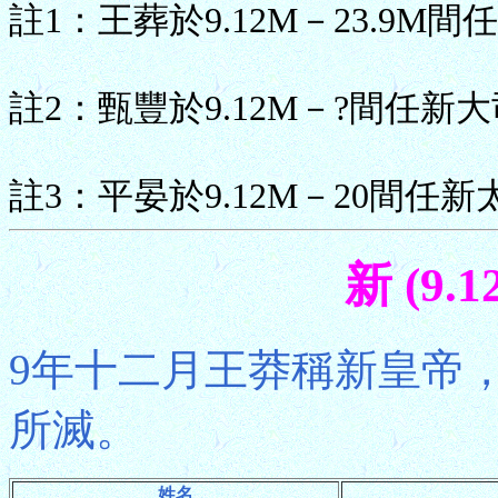
註1：王葬於9.12M－23.9M
註2：甄豐於9.12M－?間任新
註3：平晏於9.12M－20間任新
新 (9.
9年十二月王莽稱新皇帝
所滅。
姓名