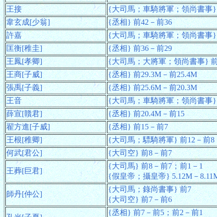
王接
{大司馬；車騎將軍；領尚書事} 
韋玄成[少翁]
{丞相} 前42－前36
許嘉
{大司馬；車騎將軍；領尚書事} 
匡衡[稚圭]
{丞相} 前36－前29
王鳳[孝卿]
{大司馬；大將軍；領尚書事} 前3
王商[子威]
{丞相} 前29.3M－前25.4M
張禹[子義]
{丞相} 前25.6M－前20.3M
王音
{大司馬；車騎將軍；領尚書事} 前
薛宣[贛君]
{丞相} 前20.4M－前15
翟方進[子威]
{丞相} 前15－前7
王根[稚卿]
{大司馬；驃騎將軍} 前12－前8
何武[君公]
{大司空} 前8－前7
{大司馬} 前8－前7；前1－1
王葬[巨君]
{假皇帝；攝皇帝} 5.12M－8.11M
{大司馬；錄尚書事} 前7
師丹[仲公]
{大司空} 前7－前6
{丞相} 前7－前5；前2－前1