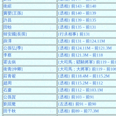
衛綰
{丞相} 前143－前140
竇嬰[王孫]
{丞相} 前140－前139
許昌
{丞相} 前139－前135
田蚡
{丞相} 前135－前131
韓安國[長孺]
{行氶相事} 前131
薛澤
{丞相} 前131－前124.11M
公孫弘[季]
{丞相} 前124.11M－前121.3M
李蔡
{丞相} 前121.3M－前118
霍去病
{大司馬；驃騎將軍} 前119－前1
衛青[仲卿]
{大司馬；大將軍} 前119－前10
莊青翟
{丞相} 前118.4M－前115.2M
趙周
{丞相} 前115.2M－前112
石慶
{丞相} 前112－前103.1M
公孫賀
{丞相} 前103－前91
劉屈氂
{左丞相} 前91－前90
田千秋
{丞相} 前89－前77.3M