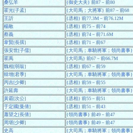
桑弘羊
{御史大夫} 前87－前80
霍光[子孟]
{大司馬；大將軍} 前87－前68
王訢
{丞相} 前77.3M－前76.12M
楊敞
{丞相} 前75－前74
蔡義
{丞相} 前74－前71.6M
韋賢[長孺]
{丞相} 前71－前67
張安世[子儒]
{大司馬；車騎將軍；領尚書事} 
霍禹
{大司馬} 前67－前66.7M
魏相[弱翁]
{丞相} 前67－前59
韓增[君季]
{大司馬；車騎將軍；領尚書事} 
丙吉[少卿]
{丞相} 前59－前55
許延壽
{大司馬；車騎將軍；領尚書事} 
黃霸[次公]
{丞相} 前55－前51
于定國[曼倩]
{丞相} 前51－前43
蕭望之[長倩]
{領尚書事} 前49－前47
周堪[少卿]
{領尚書事} 前49－前47
史高
{大司馬；車騎將軍；領尚書事} 