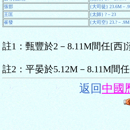
張邯
{大司徒} 23.6M－.
王匡
{太師} ?－23
崔發
{大司空} 23.?－.9M
註1：甄豐於2－8.11M間任[西
註2：平晏於5.12M－8.11M間
返回
中國