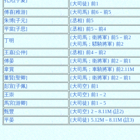
孔光[子夏]
{大司徒} 前1
傅喜[稚游]
{大司馬} 前6－前5
朱博[子元]
{丞相} 前5
平當[子思]
{丞相} 前5－前4
{大司馬；衛將軍} 前5－前2
丁明
{大司馬；驃騎將軍} 前2
王嘉[公仲]
{丞相} 前4－前2
傅晏
{大司馬；衛將軍} 前2－前1
韋賞
{大司馬；車騎將軍} 前2.11M
董賢[聖卿]
{大司馬；衛將軍} 前2－前1
彭宣[子佩]
{大司空} 前1
王崇
{大司空} 前1－2
馬宮[游卿]
{大司徒} 前1－5
甄豐
{大司空} 2－8.11M (註2)
平晏
{大司徒} 5.12M－8.11M (註3)