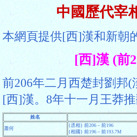
中國歷代宰相
本網頁提供[西]漢和新朝
[西]漢 (前2
前206年二月西楚封劉邦
[西]漢。8年十一月王莽推
姓名
{丞相} 前206－前196
蕭何
{相國} 前196－前193.7M