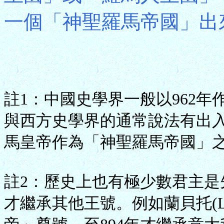
一個「神聖羅馬帝國」出
註1：中國史學界一般以962
與西方史學界的通常說法有出入
馬皇帝作為「神聖羅馬帝國」
註2：歷史上也有極少數君主
才繼承其他王號。例如蘭貝托(Lam