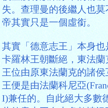
失。查理曼的後繼人也莫
帝其實只是一個虛銜。
其實「德意志王」本身也
卡羅林王朝斷絕，東法蘭
王位由原東法蘭克的諸侯
王便是由法蘭科尼亞(Franc
I)兼任的。自此絕大多