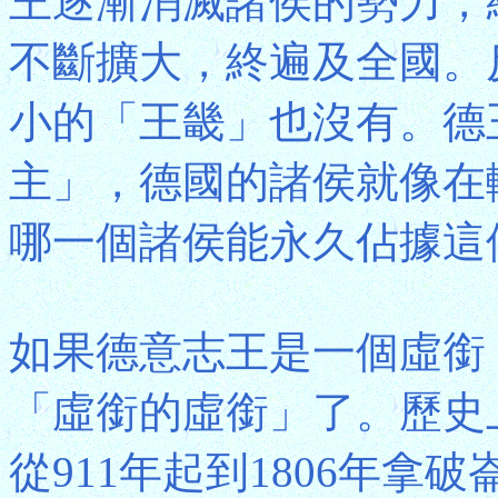
王逐漸消滅諸侯的勢力，
不斷擴大，終遍及全國。
小的「王畿」也沒有。德
主」，德國的諸侯就像在
哪一個諸侯能永久佔據這個
如果德意志王是一個虛銜
「虛銜的虛銜」了。歷史
從911年起到1806年