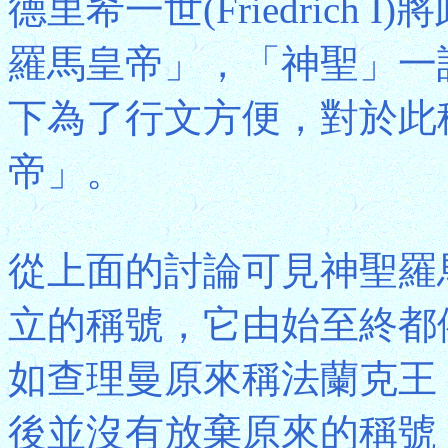
德里希一世(Friedrich
羅馬皇帝」，「神聖」一
下為了行文方便，對於此
帝」。
從上面的討論可見神聖羅
立的稱號，它由始至終都依
如查理曼原來稱法蘭克王
後並沒有放棄原來的稱號