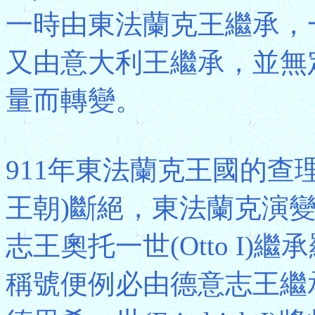
一時由東法蘭克王繼承，
又由意大利王繼承，並無
量而轉變。
911年東法蘭克王國的查理曼
王朝)斷絕，東法蘭克演變
志王奧托一世(Otto I
稱號便例必由德意志王繼承(