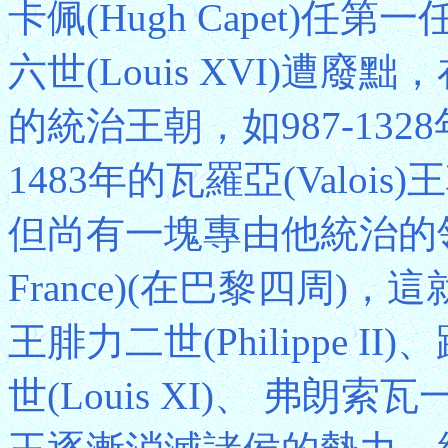
卡佩(Hugh Capet)任
六世(Louis XVI)遭
的統治王朝，如987-1328年
1483年的瓦羅亞(Valo
但尚有一塊專由他統治的領地
France)(在巴黎四周
王腓力二世(Philippe II
世(Louis XI)、 弗朗索瓦