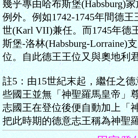
幾乎專由哈布斯堡(Habsbur
例外。例如1742-1745年間德王
世(Karl VII)兼任。而17
斯堡-洛林(Habsburg-Lorr
位。自此德王王位又與奧地利
註5：由15世紀末起，繼任之
些國王並無「神聖羅馬皇帝」尊
志國王在登位後便自動加上「
把此時期的德意志王稱為神聖