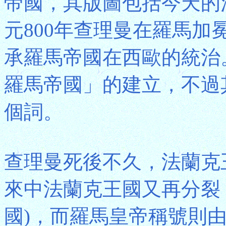
帝國，其版圖包括今天的
元800年查理曼在羅馬
承羅馬帝國在西歐的統治
羅馬帝國」的建立，不過
個詞。
查理曼死後不久，法蘭克
來中法蘭克王國又再分裂
國)，而羅馬皇帝稱號則