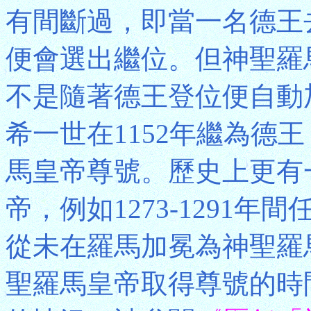
有間斷過，即當一名德王
便會選出繼位。但神聖羅
不是隨著德王登位便自動
希一世在1152年繼為德王
馬皇帝尊號。歷史上更有
帝，例如1273-1291年間任
從未在羅馬加冕為神聖羅馬
聖羅馬皇帝取得尊號的時