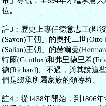
帝」尊號，至894年才繼承意大利國
位。
註3：歷史上專任德意志王(即
(Saxon)王朝」的奧托二世(Otto 
(Salian)王朝」的赫爾曼(Herm
特爾(Gunther)和弗里德里希(F
德(Richard)。不過，與其
們是繼承所屬家族的領導權。
註4：從1438年開始，到18