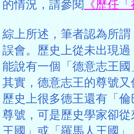
的情況，請參閱
《歷任「
綜上所述，筆者認為所謂
誤會。歷史上從未出現過
能說有一個「德意志王國
其實，德意志王的尊號又
歷史上很多德王還有「倫
尊號，可是歷史學家卻從
王國」或「羅馬人王國」