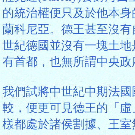
的統治權便只及於他本身
蘭科尼亞。德王甚至沒有
世紀德國並沒有一塊土地
有首都，也無所謂中央政
我們試將中世紀中期法國
較，便更可見德王的「虛
樣都處於諸侯割據、王室