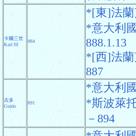
*[東]法蘭
*意大利國王
卡爾三世
888.1.13
884
Karl III
*[西]法蘭
887
*意大利國王
*斯波萊托公
吉多
891
Guido
－894
*意大利國王