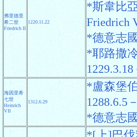
*斯韋比
弗里德里
Friedrich
1220.11.22
希二世
Friedrich II
*德意志國王 
*耶路撒冷國
1229.3.18
*盧森堡伯爵
海因里希
1288.6.5
七世
1312.6.29
Heinrich
VII
*德意志國王 
*[上]巴