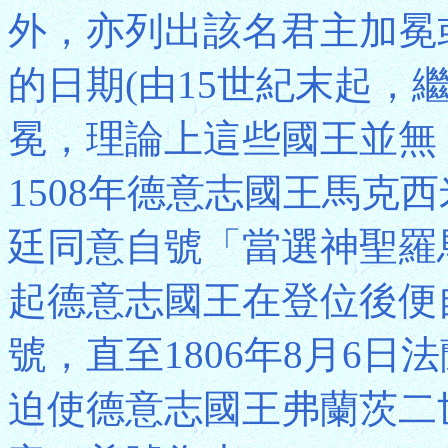
外，亦列出該名君主加冕
的日期(由15世紀末起，
冕，理論上這些國王並無
1508年德意志國王馬克西米連
廷同意自號「當選神聖羅馬
起德意志國王在登位後便
號，直至1806年8月6日法蘭
迫使德意志國王弗蘭茨二世F