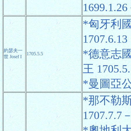
1699.1.26
*匈牙利國
1707.6.1
*德意志
約瑟夫一
1705.5.5
世 Josef I
王 1705.5
*曼圖亞公爵 
*那不勒斯國
1707.7.7－
*奧地利