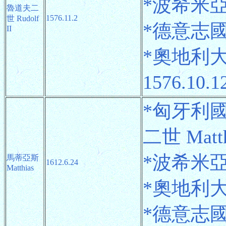
*波希米亞國
魯道夫二
1576.11.2
世 Rudolf
*德意志國王 
II
*奧地利大公
1576.10.1
*匈牙利
二世 Matthi
*波希米亞國王
馬蒂亞斯
1612.6.24
Matthias
*奧地利大公 
*德意志國王 