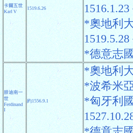
1516.1.23
卡爾五世
1519.6.26
Karl V
*奧地利大公
1519.5.2
*德意志國王
*奧地利大公 
*波希米亞國
腓迪南一
*匈牙利
世
約1556.9.1
Ferdinand
I
1527.10.2
*德意志國王 