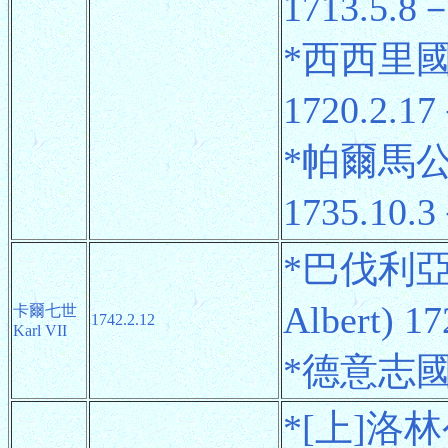
1713.5.8－
*西西里國王
1720.2.17
*帕爾馬公爵
1735.10.3
*巴伐利亞
Albert) 1
卡爾七世
1742.2.12
Karl VII
*德意志國王 
*[上]洛林