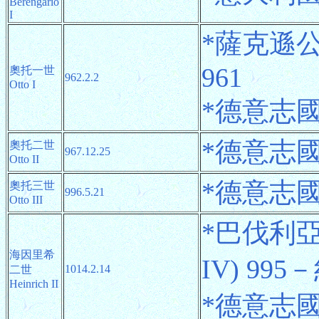
Berengario
I
*薩克遜公爵
961
奧托一世
962.2.2
Otto I
*德意志國王 
*德意志國王 
奧托二世
967.12.25
Otto II
*德意志國王 
奧托三世
996.5.21
Otto III
*巴伐利亞
海因里希
IV) 995
1014.2.14
二世
Heinrich II
*德意志國王 