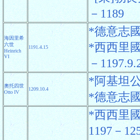
－1189
*德意志國王 
海因里希
*西西里國王(
六世
1191.4.15
Heinrich
VI
－1197.9.
*阿基坦公爵
奧托四世
1209.10.4
Otto IV
*德意志國王 
*西西里國王
1197－125