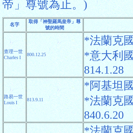
帝」尊號為止。)
取得「神聖羅馬皇帝」尊
名字
號的時間
*法蘭克國王 
查理一世
*意大利國王
800.12.25
Charles I
814.1.28
*阿基坦國王
路易一世
*法蘭克國王
813.9.11
Louis I
840.6.20
*法蘭克國王