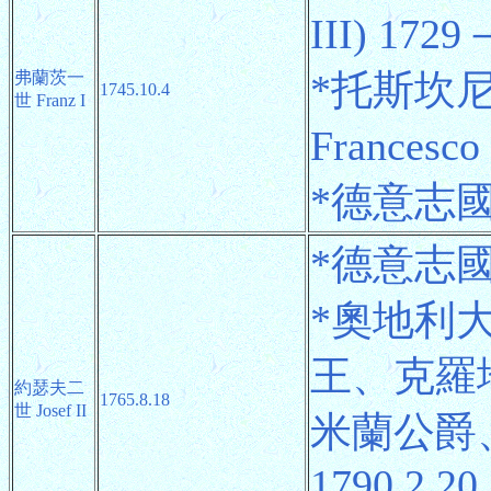
III) 1729
*托斯坎
弗蘭茨一
1745.10.4
世 Franz I
Francesco
*德意志國王 
*德意志國王 
*奧地利
王、克羅
約瑟夫二
1765.8.18
世 Josef II
米蘭公爵、曼
1790.2.20