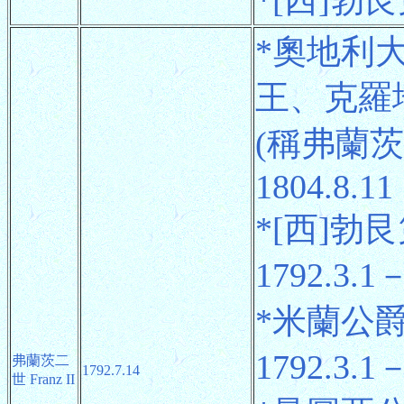
*[西]勃艮第
*奧地利
王、克羅
(稱弗蘭茨一世
1804.8.11
*[西]勃艮
1792.3.1－
*米蘭公爵(
1792.3.1－
弗蘭茨二
1792.7.14
世 Franz II