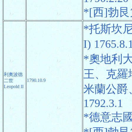
*[西]勃艮第
*托斯坎尼
I) 1765.8
*奧地利
王、克羅
利奧波德
1790.10.9
二世
米蘭公爵、
Leopold II
1792.3.1
*德意志國王 