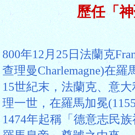
歷任「神
800年12月25日法蘭克Fra
查理曼Charlemagne
15世紀末，法蘭克、意
理一世，在羅馬加冕(11
1474年起稱「德意志民