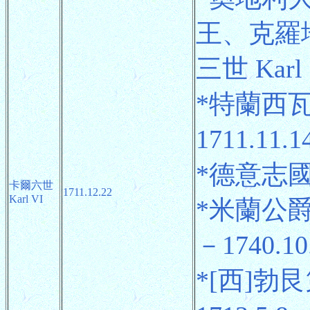
王、克羅
三世 Karl I
*特蘭西瓦尼
1711.11.1
*德意志國王 
卡爾六世
1711.12.22
Karl VI
*米蘭公爵(稱
－1740.10
*[西]勃艮