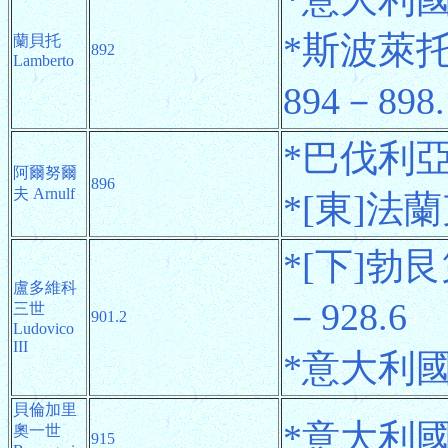
*斯波萊托公
蘭貝托
892
Lamberto
894－898.
*巴伐利亞公
阿爾努爾
896
夫 Arnulf
*[東]法蘭克
*[下]勃艮第
盧多維科
－928.6
三世
901.2
Ludovico
III
*意大利國王 
貝倫加里
*意大利國王
奧一世
915