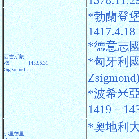
1378.11.2
*勃蘭登堡選
1417.4.18
*德意志國王 
西吉斯蒙
*匈牙利
1433.5.31
德
Sigismund
Zsigmond)
*波希米亞
1419－143
*奧地利大公
弗里德里