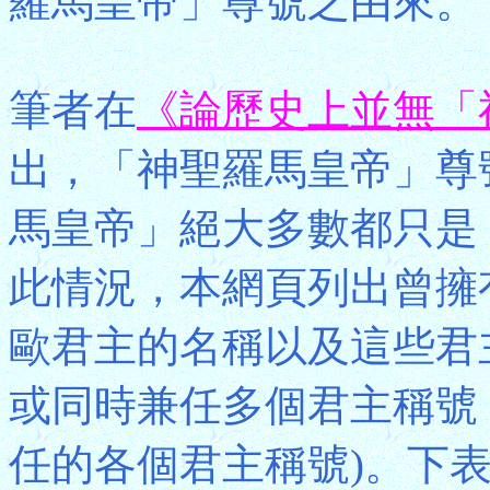
羅馬皇帝」尊號之由來。
筆者在
《論歷史上並無「
出，「神聖羅馬皇帝」尊
馬皇帝」絕大多數都只是
此情況，本網頁列出曾擁
歐君主的名稱以及這些君
或同時兼任多個君主稱號
任的各個君主稱號)。下