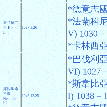
*德意志國王 
*法蘭科尼
康拉德二
1027.3.26
世 Konrad
V) 1030－
II
*卡林西亞公
*巴伐利亞
VI) 102
*斯韋比亞
海因里希
I) 1038－
三世
1046.12.25
Heinrich
III