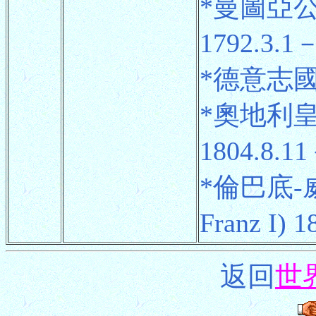
*曼圖亞公爵
1792.3.1－
*德意志國王 
*奧地利皇帝
1804.8.11
*倫巴底
Franz I) 
返回
世