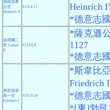
海因里希
Heinrich 
1111.4.13
五世
Heinrich V
*德意志國王 
*薩克遜公爵
洛塔爾二
1127
1133.6.4
世 Lothar
II
*德意志國王 
*斯韋比
Friedrich
弗里德里
*德意志國王 
1155.6.18
希一世
Friedrich I
*[東]勃艮