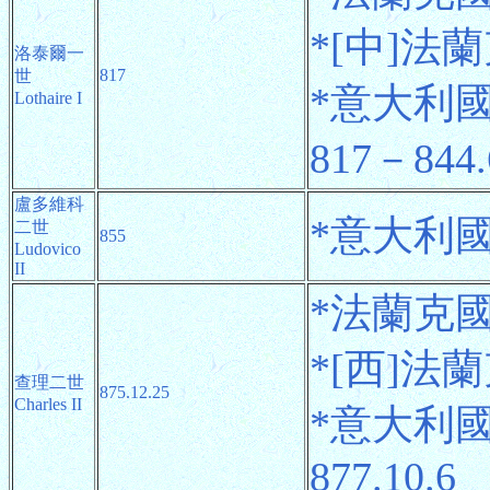
*[中]法蘭克
洛泰爾一
817
世
*意大利國王
Lothaire I
817－844.
盧多維科
*意大利國王 
二世
855
Ludovico
II
*法蘭克國王
*[西]法蘭克
查理二世
875.12.25
Charles II
*意大利國王
877.10.6