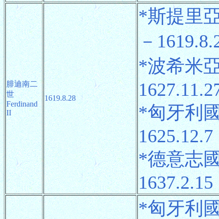
*斯提里亞公
－1619.8.
*波希米亞國
1627.11.2
腓迪南二
世
1619.8.28
Ferdinand
*匈牙利國
II
1625.12.7
*德意志國
1637.2.15
*匈牙利國