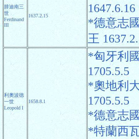
1647.6.16
腓迪南三
世
1637.2.15
*德意志
Ferdinand
III
王 1637.2
*匈牙利國
1705.5.5
*奧地利大
利奧波德
1705.5.5
1658.8.1
一世
Leopold I
*德意志國王 
*特蘭西瓦