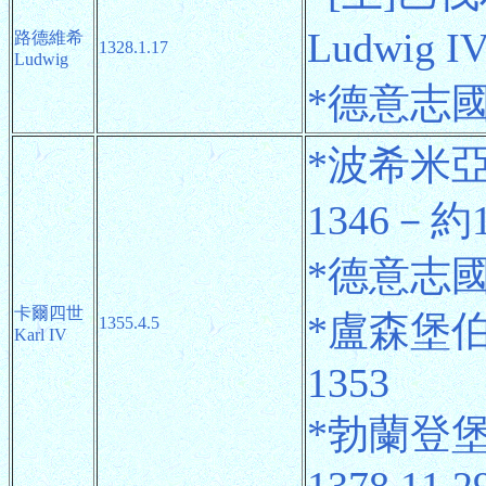
Ludwig I
路德維希
1328.1.17
Ludwig
*德意志國王 
*波希米亞國
1346－約1
*德意志國王 
卡爾四世
*盧森堡伯爵(
1355.4.5
Karl IV
1353
*勃蘭登堡選