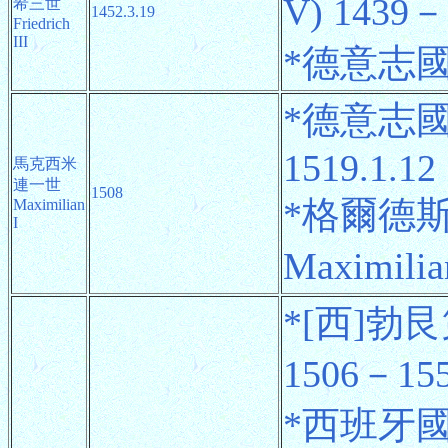
V) 1439－
希三世
1452.3.19
Friedrich
III
*德意志國王 
*德意志國
1519.1.12
馬克西米
連一世
1508
*格爾德
Maximilian
I
Maximili
*[西]勃艮
1506－155
*西班牙國王