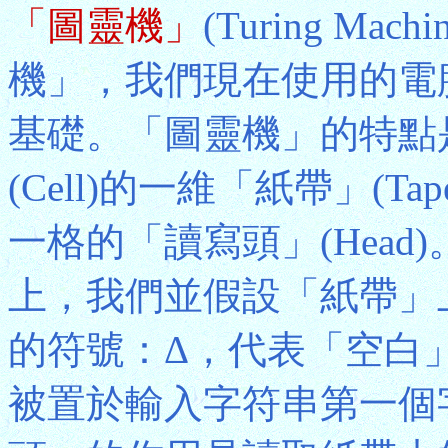
「圖靈機」
(Turing M
機」，我們現在使用的電
基礎。「圖靈機」的特點
(Cell)的一維「紙帶」(
一格的「讀寫頭」(Hea
上，我們並假設「紙帶」
的符號：Δ，代表「空白
被置於輸入字符串第一個