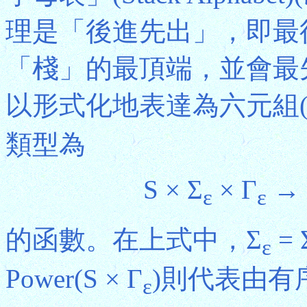
理是「後進先出」，即最
「棧」的最頂端，並會最
以形式化地表達為六元組(S, Σ,
類型為
S × Σ
× Γ
→ 
ε
ε
的函數。在上式中，Σ
= 
ε
Power(S × Γ
)則代表由有序
ε