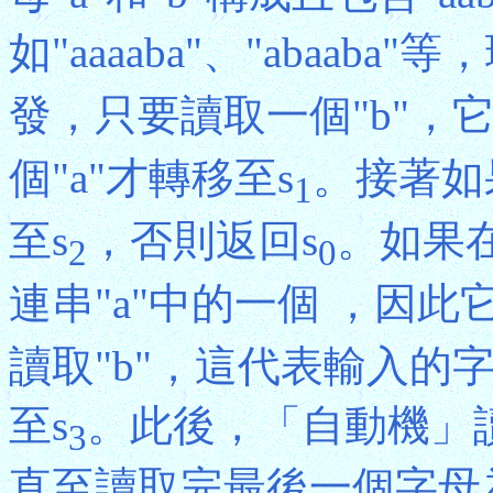
如"aaaaba"、"abaab
發，只要讀取一個"b"，
個"a"才轉移至s
。接著如
1
至s
，否則返回s
。如果在
2
0
連串"a"中的一個 ，因此
讀取"b"，這代表輸入的字
至s
。此後，「自動機」
3
直至讀取完最後一個字母