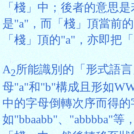
「棧」中；後者的意思是
是"a"，而「棧」頂當前的
「棧」頂的"a"，亦即把「
A
所能識別的「形式語言
2
母"a"和"b"構成且形如W
中的字母倒轉次序而得的
如"bbaabb"、"abbbba