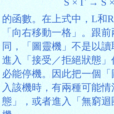
S × Γ → S 
的函數。在上式中，L和
「向右移動一格」。跟前
同，「圖靈機」不是以讀
進入「接受／拒絕狀態」
必能停機。因此把一個「
入該機時，有兩種可能情
態」，或者進入「無窮迴圈」(I