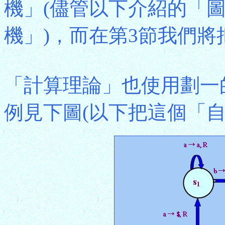
機」(儘管以下介紹的「
機」)，而在第3節我們
「計算理論」也使用劃一
例見下圖(以下把這個「