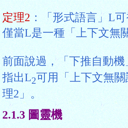
定理2
：「形式語言」L
僅當L是一種「上下文無
前面說過，「下推自動機
指出L
可用「上下文無關
2
理2」。
2.1.3 圖靈機