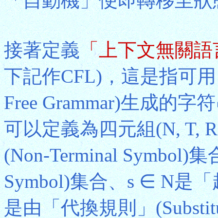
「自動機」便即轉移至狀
接著定義
「上下文無關語
下記作CFL)，這是指可用
Free Grammar)生
可以定義為四元組(N, T,
(Non-Terminal Symbo
Symbol)集合、s ∈ N是「
是由「代換規則」(Substit