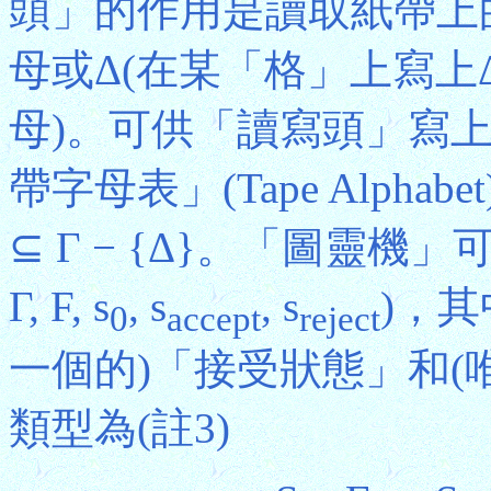
頭」的作用是讀取紙帶上
母或Δ(在某「格」上寫
母)。可供「讀寫頭」寫
帶字母表」(Tape Alpha
⊆ Γ − {Δ}。「圖靈機」
Γ, F, s
, s
, s
)，其
0
accept
reject
一個的)「接受狀態」和(
類型為(註3)