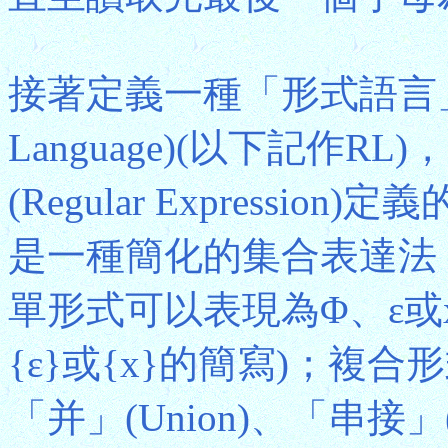
接著定義一種「形式語言
Language)(以下記作R
(Regular Express
是一種簡化的集合表達法
單形式可以表現為Φ、ε或x，
{ε}或{x}的簡寫)；複
「并」(Union)、「串接」(C