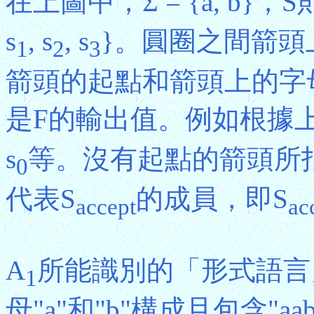
在上圖中，Σ = {a, b}，
s
, s
, s
}。圓圈之間箭頭
1
2
3
箭頭的起點和箭頭上的字
是F的輸出值。例如根據上
s
等。沒有起點的箭頭所
0
代表S
的成員，即S
accept
ac
A
所能識別的「形式語言
1
母"a"和"b"構成且包含"a