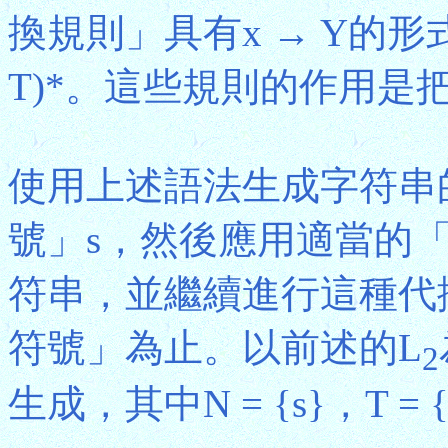
換規則」具有x → Y的形式，
T)*。這些規則的作用是
使用上述語法生成字符串
號」s，然後應用適當的
符串，並繼續進行這種代
符號」為止。以前述的L
2
生成，其中N = {s}，T =