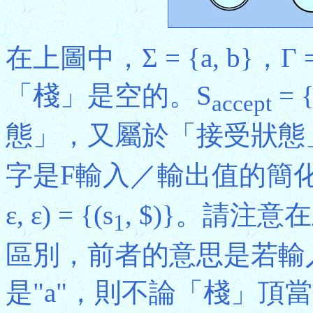
在上圖中，Σ = {a, b}，Γ 
「棧」是空的。S
= {
accept
態」，又屬於「接受狀態
字是F輸入／輸出值的簡化
ε, ε) = {(s
, $)}。請注意在上圖
1
區別，前者的意思是若輸
是"a"，則不論「棧」頂