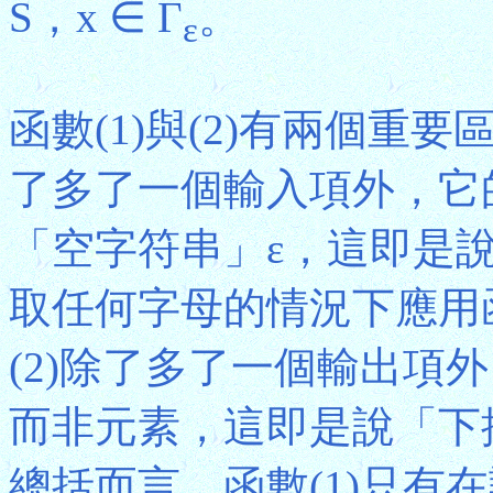
S，x ∈ Γ
。
ε
函數(1)與(2)有兩個重
了多了一個輸入項外，它
「空字符串」ε，這即是
取任何字母的情況下應用
(2)除了多了一個輸出項
而非元素，這即是說「下
總括而言，函數(1)只有