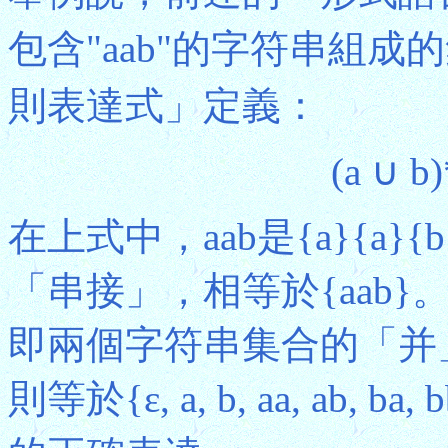
包含"aab"的字符串組成
則表達式」定義：
(a ∪ b
在上式中，aab是{a}{a
「串接」，相等於{aab}。(a
即兩個字符串集合的「并」，相等
則等於{ε, a, b, aa, ab, b