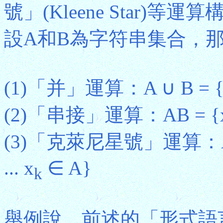
號」(Kleene Star
設A和B為字符串集合，
(1)「并」運算：A ∪ B = {x:
(2)「串接」運算：AB = {xy:
(3)「克萊尼星號」運算：A*
... x
∈ A}
k
舉例說，前述的「形式語