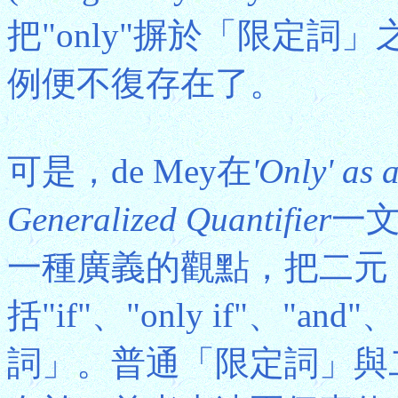
把"only"摒於「限定
例便不復存在了。
可是，de Mey在
'Only' as 
Generalized Quantifier
一
一種廣義的觀點，把二元
括"if"、"only if"、"a
詞」。普通「限定詞」與