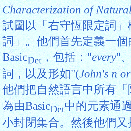
Characterization of Natur
試圖以「右守恆限定詞」
詞」。他們首先定義一個
Basic
，包括："
every
"
Det
詞，以及形如"(
John's n o
他們把自然語言中所有「
為由Basic
中的元素通
Det
小封閉集合。然後他們又