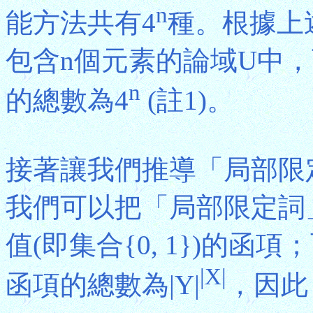
n
能方法共有4
種。根據上
包含n個元素的論域U中，可
n
的總數為4
(註1)。
接著讓我們推導「局部限
我們可以把「局部限定詞
值(即集合{0, 1})的
|X|
函項的總數為|Y|
，因此