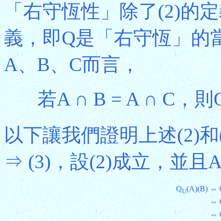
「右守恆性」除了(2)的
義，即Q是「右守恆」的
A、B、C而言，
若A ∩ B = A ∩ C，則
以下讓我們證明上述(2)和
⇒ (3)，設(2)成立，並且A 
Q
(A)(B)
⇔ 
U
⇔ 
⇔ 