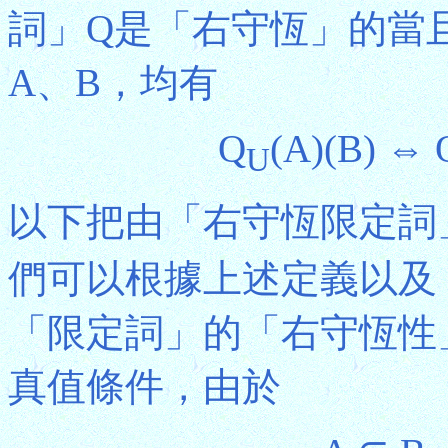
詞」Q是「右守恆」的當
A、B，均有
Q
(A)(B) ⇔ 
U
以下把由「右守恆限定詞
們可以根據上述定義以及
「限定詞」的「右守恆性
真值條件，由於