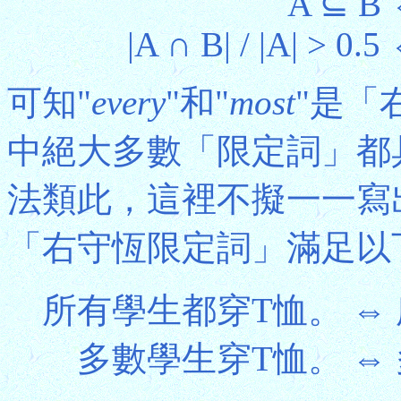
A ⊆ B 
|A ∩ B| / |A| > 0.5
可知"
every
"和"
most
"是「
中絕大多數「限定詞」都
法類此，這裡不擬一一寫出
「右守恆限定詞」滿足以
所有學生都穿T恤。 ⇔
多數學生穿T恤。 ⇔