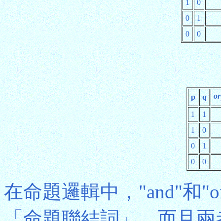
1
0
0
1
0
0
or
p
q
1
1
1
0
0
1
0
0
在命題邏輯中，"and"和
「命題聯結詞」，而且兩