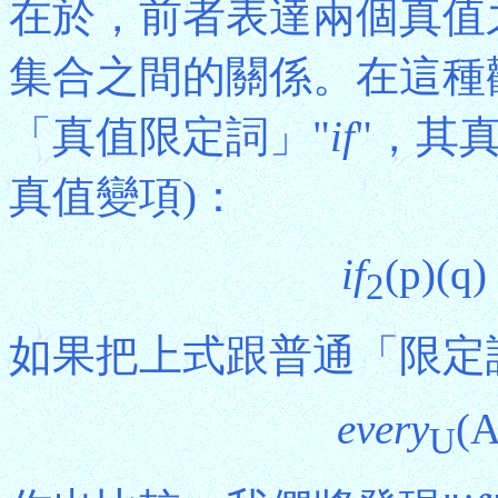
在於，前者表達兩個真值
集合之間的關係。在這種觀
「真值限定詞」"
if
"，其
真值變項)：
if
(p)(q
2
如果把上式跟普通「限定
every
(A
U