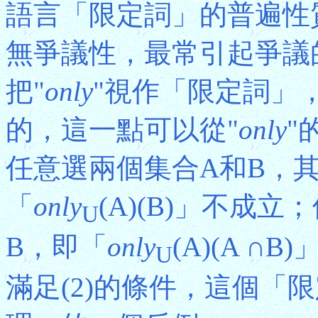
語言「限定詞」的普遍性
無爭議性，最常引起爭議
把"
only
"視作「限定詞」，
的，這一點可以從"
only
"
任意選兩個集合A和B，
「
only
(A)(B)」不成立
U
B，即「
only
(A)(A ∩
U
滿足(2)的條件，這個「