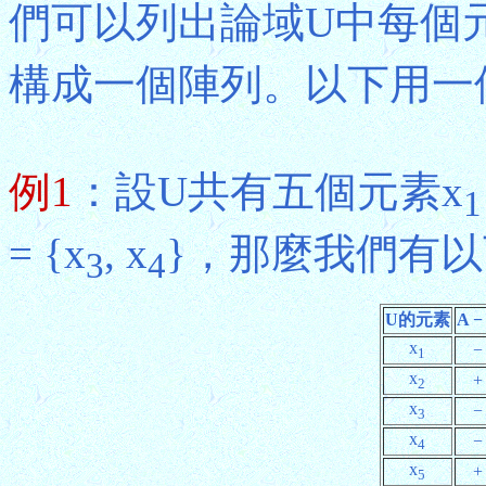
們可以列出論域U中每個
構成一個陣列。以下用一
例1
：設U共有五個元素x
1
= {x
, x
}，那麼我們有
3
4
U的元素
A −
x
−
1
x
+
2
x
−
3
x
−
4
x
+
5