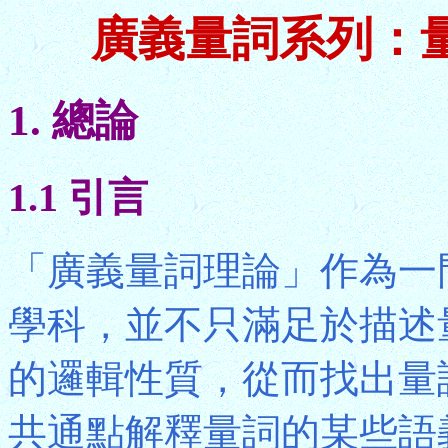
廣義量詞系列：
1. 總論
1.1 引言
「廣義量詞理論」作為一
學科，並不只滿足於描述
的邏輯性質，從而找出量
共通點解釋量詞的某些語