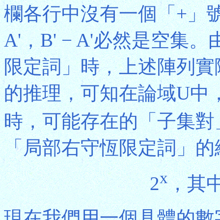
欄各行中沒有一個「+」號
A'，B' − A'必然是
限定詞」時，上述陣列實
的推理，可知在論域U中
時，可能存在的「子集對」(A
「局部右守恆限定詞」的
x
2
，其中x
現在我們用一個具體的數