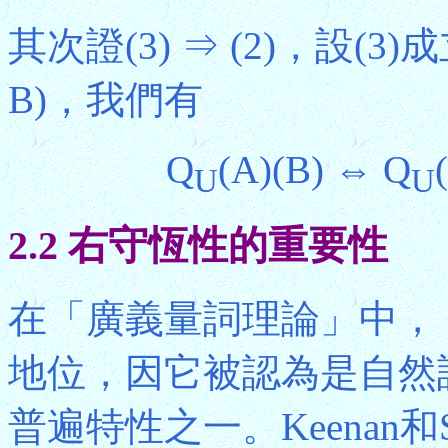
其次證(3) ⇒ (2)，設(3)成立
B)，我們有
Q
(A)(B) ⇔ Q
U
U
2.2 右守恆性的重要性
在「廣義量詞理論」中，
地位，因它被認為是自然
普遍特性之一。Keenan和S