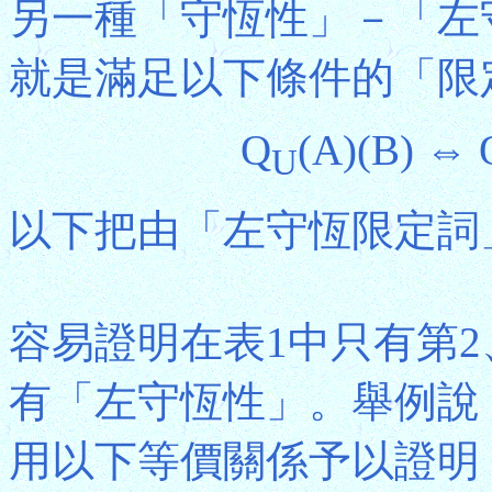
另一種「守恆性」－「左
就是滿足以下條件的「限
Q
(A)(B) ⇔ 
U
以下把由「左守恆限定詞
容易證明在表1中只有第2
有「左守恆性」。舉例說
用以下等價關係予以證明