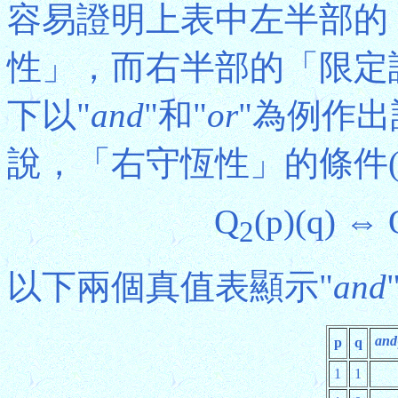
容易證明上表中左半部的
性」，而右半部的「限定
下以"
and
"和"
or
"為例作
說，「右守恆性」的條件(
Q
(p)(q) ⇔ 
2
以下兩個真值表顯示"
and
and
p
q
1
1