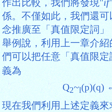
作出比較，我們將發現"
if
係。不僅如此，我們還可
念推廣至「真值限定詞」
舉例說，利用上一章介紹
們可以把任意「真值限定
義為
Q
~
(p)(q)
2
l
現在我們利用上述定義來