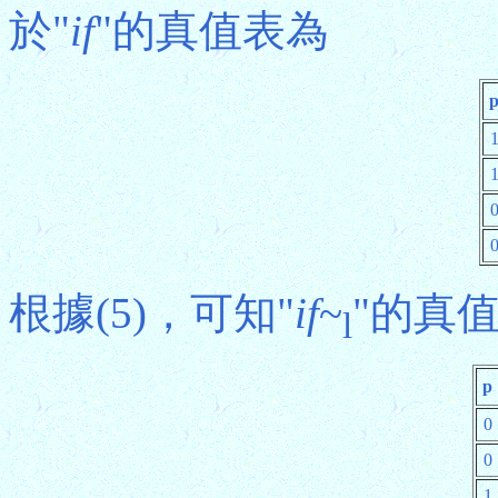
於"
if
"的真值表為
根據(5)，可知"
if
~
"的真
l
p
0
0
1