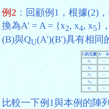
例2
：回顧例1，根據(2)
換為A' = A = {x
, x
, x
}，
2
4
5
(B)與Q
(A')(B')具
U
U的元素
A' − B
x
−
1
x
+
2
x
−
3
x
−
4
x
+
5
比較一下例1與本例的陣