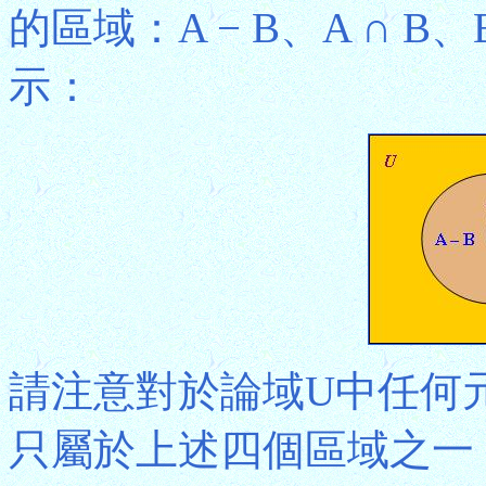
的區域：A − B、A ∩ B、B
示：
請注意對於論域U中任何
只屬於上述四個區域之一