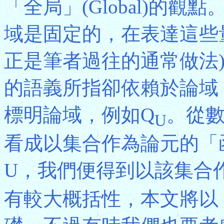
「全局」(Global)的
域是固定的，在表達這些
正是筆者過往的通常做法
的語義所指卻依賴於論域
標明論域，例如Q
。從
U
看成以集合作為論元的「函子」
U，我們便得到以該集合
有較大概括性，本文將以