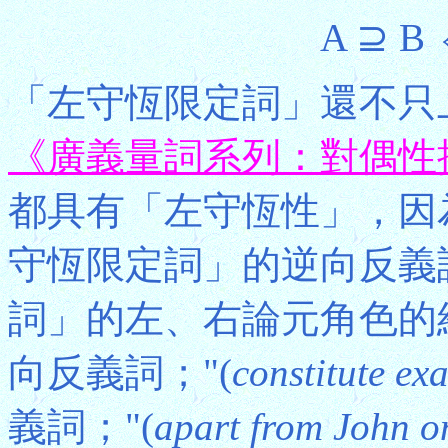
A ⊇ B 
「左守恆限定詞」還不只
《廣義量詞系列：對偶性
都具有「左守恆性」，因
守恆限定詞」的逆向反義
詞」的左、右論元角色的
向反義詞；"(
constitute exa
義詞；"(
apart from John o