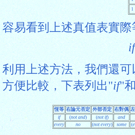
1
容易看到上述真值表實際
if
利用上述方法，我們還可
方便比較，下表列出"
if
"和
恆等
右論元否定
外部否定
右對偶
if
(
not and
)
(
not if
)
and
every
no
(
not every
)
some
(
e