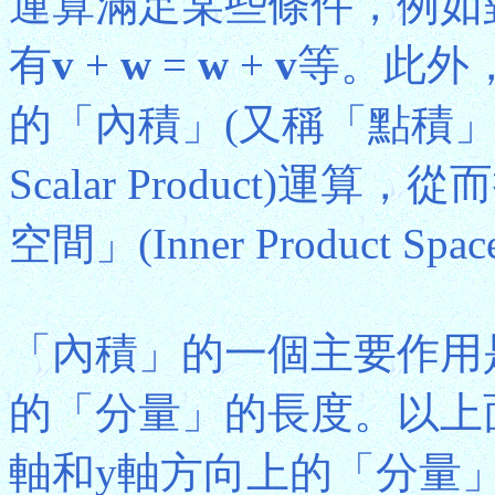
運算滿足某些條件，例如
有
v
+
w
=
w
+
v
等。此外
的「內積」(又稱「點積」Do
Scalar Product)
空間」(Inner Product Spa
「內積」的一個主要作用
的「分量」的長度。以上
軸和y軸方向上的「分量