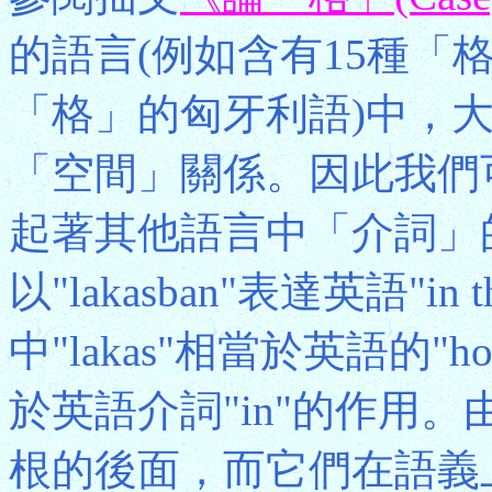
的語言(例如含有15種「
「格」的匈牙利語)中，
「空間」關係。因此我們
起著其他語言中「介詞」
以"lakasban"表達英語"in 
中"lakas"相當於英語的"h
於英語介詞"in"的作用
根的後面，而它們在語義