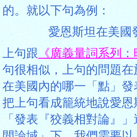
的。就以下句為例：
愛恩斯坦在美國
上句跟
《廣義量詞系列：
句很相似，上句的問題在
在美國內的哪一「點」發
把上句看成籠統地說愛恩
「發表『狡義相對論』」
間論域」下，我們需要以