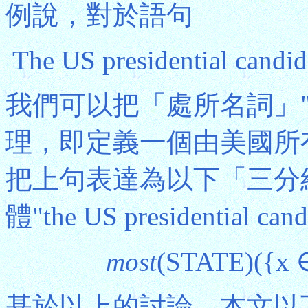
例說，對於語句
The US presidential candida
我們可以把「處所名詞」"s
理，即定義一個由美國所有
把上句表達為以下「三分
體"the US presidential can
most
(STATE)({x ∈
基於以上的討論，本文以