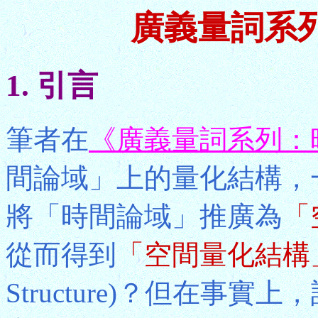
廣義量詞系
1. 引言
筆者在
《廣義量詞系列：
間論域」上的量化結構，
將「時間論域」推廣為
「
從而得到
「空間量化結構
Structure)？但在事