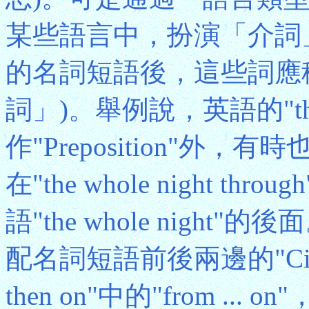
某些語言中，扮演「介詞
的名詞短語後，這些詞應稱為"Po
詞」)。舉例說，英語的"thr
作"Preposition"外，有時也
在"the whole night th
語"the whole nig
配名詞短語前後兩邊的"Circu
then on"中的"from .