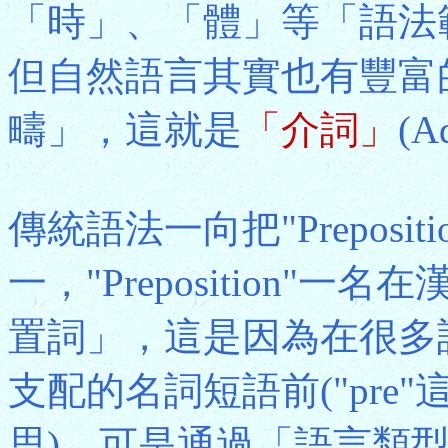
「時」、「體」等「語法
但自然語言其實也有豐富
疇」，這就是
「介詞」
(A
傳統語法一向把"Preposi
一，"Preposition
置詞」，這是因為在很多
支配的名詞短語前("pr
思)。可是通過「語言類