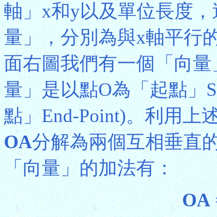
軸」x和y以及單位長度
量」，分別為與x軸平行
面右圖我們有一個「向量
量」是以點O為「起點」Sta
點」End-Point)。
OA
分解為兩個互相垂直的
「向量」的加法有：
OA