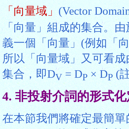
「向量域」
(Vector Domai
「向量」組成的集合。由
義一個「向量」(例如「
所以「向量域」又可看成
集合，即D
= D
× D
(註
V
P
P
4. 非投射介詞的形式
在本節我們將確定最簡單