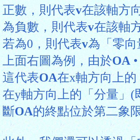
正數，則代表
v
在該軸方
為負數，則代表
v
在該軸
若為0，則代表
v
為「零向
上面右圖為例，由於
OA
這代表
OA
在x軸方向上的
在y軸方向上的「分量」(
斷
OA
的終點位於第二象