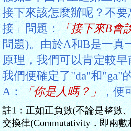
接下來該怎麼辦呢？不要
接」問題：
「接下來B會
問題)。由於A和B是一
原理，我們可以肯定較早
我們便確定了"da"和"g
A：
「你是人嗎？」
，便
註1：正如正負數(不論是整數
交換律(Commutativity