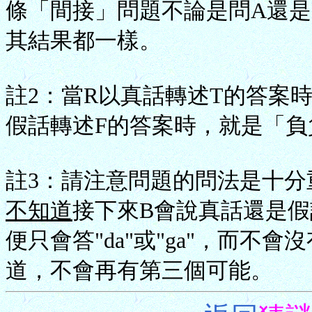
條「間接」問題不論是問A還是
其結果都一樣。
註2：當R以真話轉述T的答案
假話轉述F的答案時，就是「負
註3：請注意問題的問法是十分
不知道
接下來B會說真話還是假
便只會答"da"或"ga"，而
道，不會再有第三個可能。