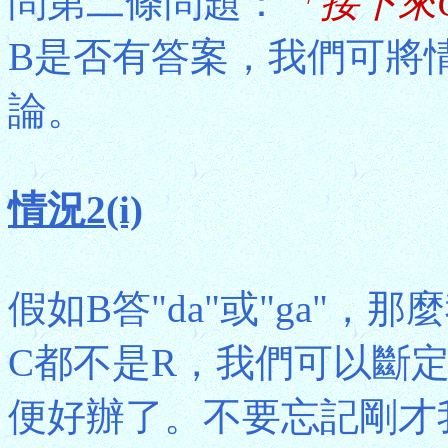
問第二條問題：
「接下來
B是否有答案，我們可將
論。
情況2(i)
假如B答"da"或"ga"
C都不是R，我們可以斷定
便好辦了。不要忘記剛才