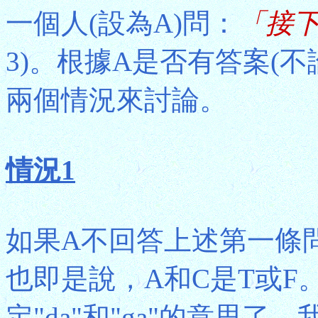
一個人(設為A)問：
「接
3)。根據A是否有答案(不論
兩個情況來討論。
情況1
如果A不回答上述第一條
也即是說，A和C是T或F
定"da"和"ga"的意思