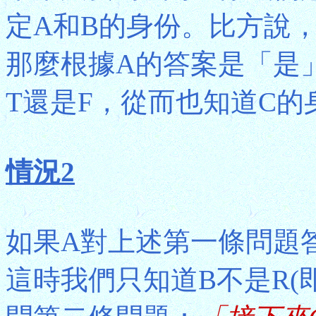
定A和B的身份。比方說
那麼根據A的答案是「是
T還是F，從而也知道C的
情況2
如果A對上述第一條問題答"
這時我們只知道B不是R(