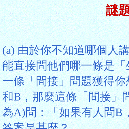
謎題
(a) 由於你不知道哪個
能直接問他們哪一條是「
一條「間接」問題獲得你
和B，那麼這條「間接」
為A)問：「如果有人問
答案是甚麼？」