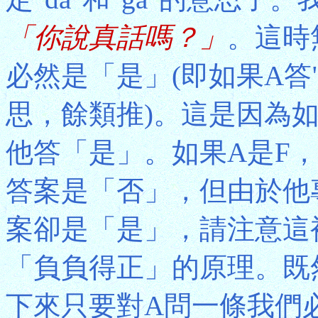
「你說真話嗎？」
。這時
必然是「是」(即如果A答"
思，餘類推)。這是因為
他答「是」。如果A是F
答案是「否」，但由於他
案卻是「是」，請注意這
「負負得正」的原理。既然確
下來只要對A問一條我們