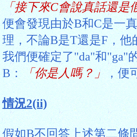
「接下來C會說真話還是
便會發現由於B和C是一
理，不論B是T還是F，
我們便確定了"da"和"g
B：
「你是人嗎？」
，便
情況2(ii)
假如B不回答上述第二條