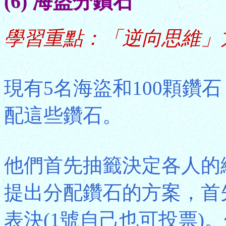
(6) 海盜分鑽石
學習重點：「逆向思維」
現有5名海盜和100顆鑽
配這些鑽石。
他們首先抽籤決定各人的編
提出分配鑽石的方案，首
表決(1號自己也可投票)