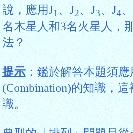
說，應用J
、J
、J
、J
、
1
2
3
4
名木星人和3名火星人，
法？
提示
：鑑於解答本題須應用有關
(Combination)的
識。