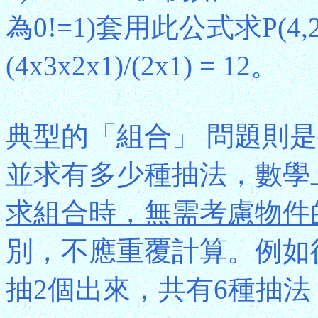
為0!=1)套用此公式求P(4,2)得4!
(4x3x2x1)/(2x1) = 12。
典型的「組合」 問題則是
並求有多少種抽法，數學上把
求組合時，無需考慮物件
別，不應重覆計算。例如從
抽2個出來，共有6種抽法，即