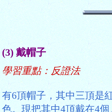
(3) 戴帽子
學習重點：反證法
有6頂帽子，其中三頂是
色。現把其中4頂戴在4