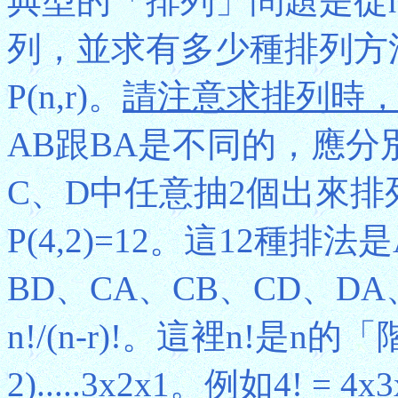
典型的「排列」問題是從
列，並求有多少種排列方
P(n,r)。
請注意求排列時
AB跟BA是不同的，應分
C、D中任意抽2個出來排
P(4,2)=12。這12種排
BD、CA、CB、CD、DA、
n!/(n-r)!。這裡n!是n的「階乘」
2).....3x2x1。例如4! = 