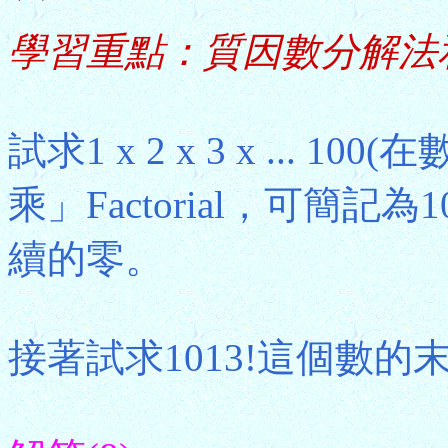
學習重點：質因數分解法和
試求1 x 2 x 3 x ...
乘」Factorial，可簡記
續的零。
接著試求1013!這個數