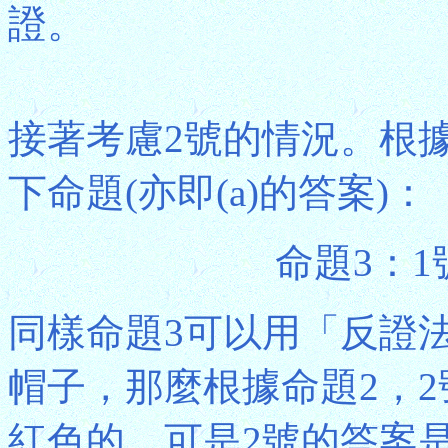
證。
接著考慮2號的情況。根
下命題(亦即(a)的答案)：
命題3：
同樣命題3可以用「反證
帽子，那麼根據命題2，
紅色的。可是2號的答案