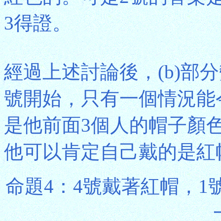
3得證。
經過上述討論後，(b)部
號開始，只有一個情況能
是他前面3個人的帽子顏
他可以肯定自己戴的是紅
命題4：4號戴著紅帽，1