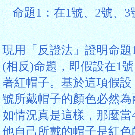
命題1：在1號、2號、
現用「反證法」證明命題
(相反)命題，即假設在1
著紅帽子。基於這項假設
號所戴帽子的顏色必然為
如情況真是這樣，那麼當
他自己所戴的帽子是紅色