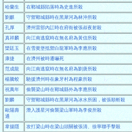
哈蘭生
在鄆城縣陷落時為史進所殺
劉麒
守禦鄆城縣時在黑犀河為林沖所殺
孔厚
濟州雷部內訌時在府衙被張叔夜射殺
真祥麟
向江南逃竄時在無名府為黃信所殺
欒廷玉
在雪獒堡抵禦白龍軍時為李應所殺
康捷
在濟州被時遷嚇死
范成龍
向江南逃竄時在無名府為劉唐所殺
楊騰蛟
馳援濟州時在象牙村為程豪所殺
祝萬年
偷襲梁山時在鄆城縣外為李應所殺
劉麟
守禦鄆城縣時在黑犀河為冰水所困，被張順斬殺
歐陽壽
潛入護星河偷襲梁山軍時為李俊所殺
通
韋揚隱
攻打梁山時在梁山頭關被張清、徐寧聯手擊殺