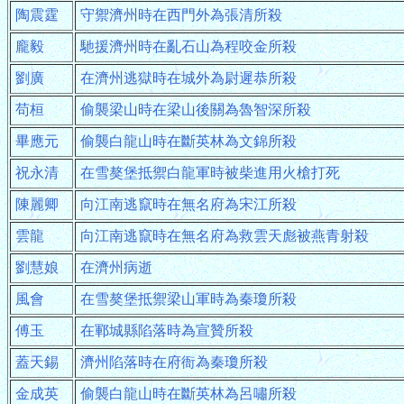
陶震霆
守禦濟州時在西門外為張清所殺
龐毅
馳援濟州時在亂石山為程咬金所殺
劉廣
在濟州逃獄時在城外為尉遲恭所殺
苟桓
偷襲梁山時在梁山後關為魯智深所殺
畢應元
偷襲白龍山時在斷英林為文錦所殺
祝永清
在雪獒堡抵禦白龍軍時被柴進用火槍打死
陳麗卿
向江南逃竄時在無名府為宋江所殺
雲龍
向江南逃竄時在無名府為救雲天彪被燕青射殺
劉慧娘
在濟州病逝
風會
在雪獒堡抵禦梁山軍時為秦瓊所殺
傅玉
在鄆城縣陷落時為宣贊所殺
蓋天錫
濟州陷落時在府衙為秦瓊所殺
金成英
偷襲白龍山時在斷英林為呂嘯所殺