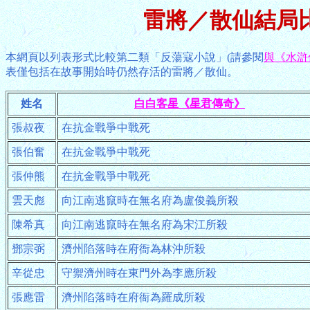
雷將／散仙結局比
本網頁以列表形式比較第二類「反蕩寇小說」(請參閱
與《水滸
表僅包括在故事開始時仍然存活的雷將／散仙。
姓名
白白客星《星君傳奇》
張叔夜
在抗金戰爭中戰死
張伯奮
在抗金戰爭中戰死
張仲熊
在抗金戰爭中戰死
雲天彪
向江南逃竄時在無名府為盧俊義所殺
陳希真
向江南逃竄時在無名府為宋江所殺
鄧宗弼
濟州陷落時在府衙為林沖所殺
辛從忠
守禦濟州時在東門外為李應所殺
張應雷
濟州陷落時在府衙為羅成所殺