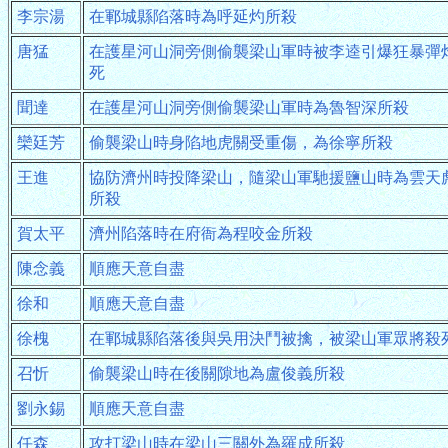
李宗湯
在鄆城縣陷落時為呼延灼所殺
唐猛
在護星河山洞旁側偷襲梁山軍時被李逵引爆狂暴彈
死
聞達
在護星河山洞旁側偷襲梁山軍時為魯智深所殺
欒廷芳
偷襲梁山時身陷地虎關受重傷，為徐寧所殺
王進
協防濟州時投降梁山，隨梁山軍馳援鹽山時為雲天
所殺
賀太平
濟州陷落時在府衙為程咬金所殺
陳念義
順應天意自盡
徐和
順應天意自盡
徐槐
在鄆城縣陷落後與吳用決鬥被擒，被梁山軍眾將殺
召忻
偷襲梁山時在後關隙地為盧俊義所殺
劉永錫
順應天意自盡
任森
攻打梁山時在梁山三關外為羅成所殺