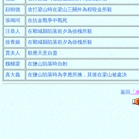
顔樹德
攻打梁山時在梁山三關外為程咬金所殺
張鳴珂
在抗金戰爭中戰死
汪恭人
在鄆城縣陷落前夕為徐槐所殺
徐青娘
在鄆城縣陷落前夕為徐槐所殺
賈夫人
順應天意自盡
魏輔梁
在鹽山陷落時自刎
真大義
在鹽山陷落時為李應所擒，其後在梁山被處決
返回
「