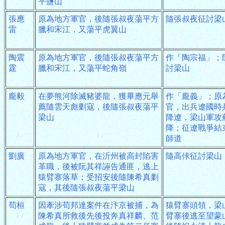
平鹽山
張應
原為地方軍官，後隨張叔夜蕩平方
隨張叔夜征討梁
雷
臘和宋江，又蕩平虎翼山
陶震
原為地方軍官，後隨張叔夜蕩平方
作「陶宗福」；
霆
臘和宋江，又蕩平蛇角嶺
討梁山
龐毅
在夢熊河除滅豬婆龍，獲畢應元舉
作「龐義」；原
薦隨雲天彪剿寇，後隨張叔夜蕩平
官，出兵遼國時
梁山
降遼，梁山軍攻
降；征遼戰爭結
師道
劉廣
原為地方軍官，在沂州被高封陷害
隨高俅征討梁山
革職，後被阮其祥誣告通匪，逃上
猿臂寨落草；受招安後隨陳希真剿
寇，其後隨張叔夜蕩平梁山
苟桓
因牽涉苟邦達案件在汴京被捕，為
猿臂寨頭領，梁
陳希真所救後先後投奔真祥麟、范
臂寨後逃至望蒙