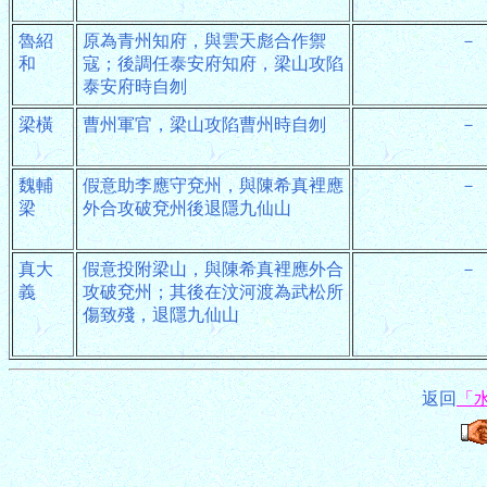
魯紹
原為青州知府，與雲天彪合作禦
－
和
寇；後調任泰安府知府，梁山攻陷
泰安府時自刎
梁橫
曹州軍官，梁山攻陷曹州時自刎
－
魏輔
假意助李應守兗州，與陳希真裡應
－
梁
外合攻破兗州後退隱九仙山
真大
假意投附梁山，與陳希真裡應外合
－
義
攻破兗州；其後在汶河渡為武松所
傷致殘，退隱九仙山
返回
「