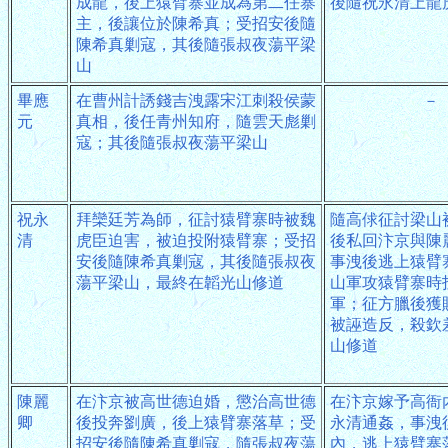
成龍，後上猿臂寨並成為第二任寨
後隨祝永清上龍
主，後讓位於陳希真；受招安後隨
陳希真剿寇，其後隨張叔夜蕩平梁
山
畢應
在曹州計誘錢吉洩露宋江刺殺侯蒙
－
元
真相，後任青州知府，隨雲天彪剿
寇；其後隨張叔夜蕩平梁山
祝永
拜欒廷芳為師，征討猿臂寨時被魏
隨高俅征討梁山
清
虎臣迫害，被迫投附猿臂寨；受招
後私回汴京與陳
安後隨陳希真剿寇，其後隨張叔夜
事洩後逃上猿臂
蕩平梁山，最終在韜光山修道
山軍攻猿臂寨時
軍；征方臘後獲
被誣造反，殺欽
山修道
陳麗
在汴京被高世德迫婚，懲治高世德
在汴京嫁予高衙
卿
後投奔劉廣，後上猿臂寨落草；受
永清通姦，事洩
招安後隨陳希真剿寇，隨張叔夜蕩
內，逃上猿臂寨