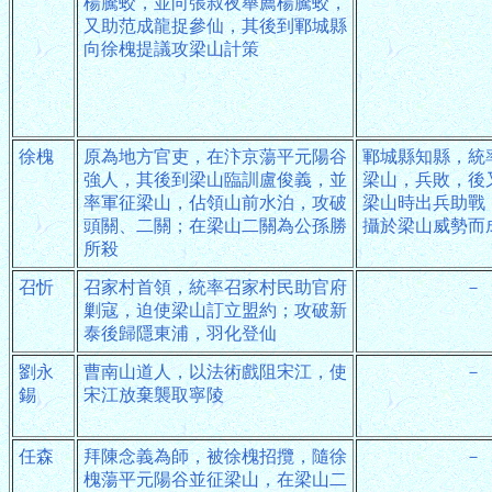
楊騰蛟，並向張叔夜舉薦楊騰蛟，
又助范成龍捉參仙，其後到鄆城縣
向徐槐提議攻梁山計策
徐槐
原為地方官吏，在汴京蕩平元陽谷
鄆城縣知縣，統
強人，其後到梁山臨訓盧俊義，並
梁山，兵敗，後
率軍征梁山，佔領山前水泊，攻破
梁山時出兵助戰
頭關、二關；在梁山二關為公孫勝
攝於梁山威勢而
所殺
召忻
召家村首領，統率召家村民助官府
－
剿寇，迫使梁山訂立盟約；攻破新
泰後歸隱東浦，羽化登仙
劉永
曹南山道人，以法術戲阻宋江，使
－
錫
宋江放棄襲取寧陵
任森
拜陳念義為師，被徐槐招攬，隨徐
－
槐蕩平元陽谷並征梁山，在梁山二