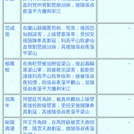
血到兗州替劉慧娘治病，後隨張叔
夜蕩平方臘和宋江
范成
在蘭山縣藏匿苟桓、苟英，後因恐
－
龍
知縣謀害，上猿臂寨落草，受招安
後隨陳希真剿寇，到高平山取參仙
血替劉慧娘治病；其後隨張叔夜蕩
平梁山
楊騰
在南旺營被迫附從梁山，後起義驅
－
蛟
逐梁山軍，因被蔡京謀害，殺劉世
讓後到高平山投奔徐和；後被張叔
夜招攬，助張叔夜蕩平麟山，並隨
張叔夜蕩平方臘和宋江
祝萬
拜欒廷芳為師，被真祥麟劫上猿臂
－
年
寨後投附猿臂寨，受招安後隨陳希
真剿寇，其後隨張叔夜蕩平梁山
歐陽
拜王升為師，在馬陘鎮被雲天彪招
－
壽通
攬，隨雲天彪剿寇，後隨張叔夜蕩