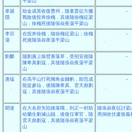
平梁山
韋揚
助金成英收復曹州，隨童貫征方臘
－
隱
戰敗後投奔徐槐，其後隨徐槐征梁
山；徐槐死後隨張叔夜蕩平梁山
李宗
在投奔徐槐，隨徐槐征梁山；徐槐
－
湯
死後隨張叔夜蕩平梁山
劉麟
隨劉廣上猿臂寨落草，受招安後隨
－
陳希真剿寇，其後隨張叔夜蕩平梁
山
唐猛
在高平山打死獨角金錢豹，助范成
－
龍捉參仙，後隨陳希真、雲天彪剿
寇；其後隨張叔夜蕩平梁山
聞達
在大名府失陷後落職，到正一村助
隨張叔夜征討梁
哈蘭生剿滅山賊，後復任軍官，隨
周侗收伏盧俊義
雲天彪剿寇，其後隨張叔夜蕩平梁
山