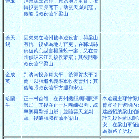
傅玉
拜欒廷玉為師，原為地方軍官，後
－
轉投雲天彪麾下，助雲天彪剿寇，
後隨張叔夜蕩平梁山
蓋天
因弟弟在滄州被李逵殺害，與梁山
－
錫
有仇，後成為地方官吏，在鄆城縣
偵破蔡京謀害楊騰蛟一案，又在曹
州偵破宋江刺殺侯蒙案；其後隨張
叔夜蕩平梁山
金成
到濟南投奔賀太平，後得賀太平引
－
英
薦，以張繼名義率軍收復曹州；其
後隨張叔夜蕩平方臘和宋江
哈蘭
正一村首領，在青州饑饉期間賑濟
奉遼國主耶律得
生
饑民；其後在正一村團練鄉勇，統
臂寨並作遼國內
率鄉勇剿滅山賊，並隨雲天彪剿
建議招納梁山泊
寇，後隨張叔夜蕩平梁山
計刺殺侯蒙以阻
安；在梁山軍征
為顏路子所殺