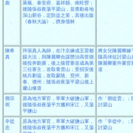
彪
萊蕪、泰安府、嘉祥縣、南旺營；
後隨張叔夜蕩平梁山，並查勘各地
深山窮谷，定防盜之策，其後出版
《春秋大論》，躋身儒林
陳希
拜張真人為師，在汴京練成五雷都
將女兒陳麗卿嫁
真
籙大法，與陳麗卿合謀懲治高世德
隨高俅征討梁山
後投奔劉廣，後上猿臂寨並成為第
陳麗卿案件棄官
三任寨主，攻取青雲山；受招安後
道
統兵剿寇，攻取蒙陰、兗州、新
泰、濮州；隨張叔夜蕩平梁山後上
廬山修道
鄧宗
原為地方軍官，率軍大破鹽山軍，
作「鄧從雲」；
弼
後隨張叔夜蕩平方臘和宋江，又蕩
討梁山
平鹽山
辛從
原為地方軍官，率軍大破鹽山軍，
作「辛從中」；
忠
後隨張叔夜蕩平方臘和宋江，又蕩
討梁山