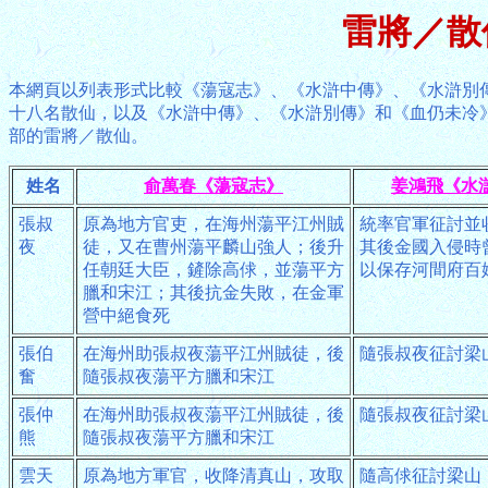
雷將／散
本網頁以列表形式比較《蕩寇志》、《水滸中傳》、《水滸別
十八名散仙，以及《水滸中傳》、《水滸別傳》和《血仍未冷
部的雷將／散仙。
姓名
俞萬春《蕩寇志》
姜鴻飛《水
張叔
原為地方官吏，在海州蕩平江州賊
統率官軍征討並
夜
徒，又在曹州蕩平麟山強人；後升
其後金國入侵時
任朝廷大臣，鏟除高俅，並蕩平方
以保存河間府百
臘和宋江；其後抗金失敗，在金軍
營中絕食死
張伯
在海州助張叔夜蕩平江州賊徒，後
隨張叔夜征討梁
奮
隨張叔夜蕩平方臘和宋江
張仲
在海州助張叔夜蕩平江州賊徒，後
隨張叔夜征討梁
熊
隨張叔夜蕩平方臘和宋江
雲天
原為地方軍官，收降清真山，攻取
隨高俅征討梁山