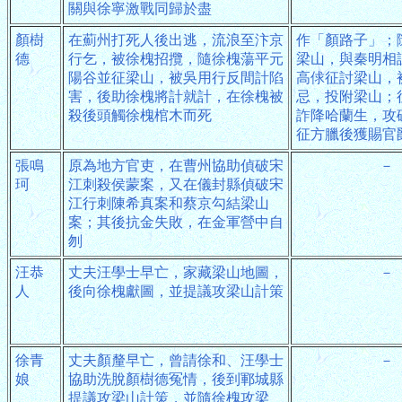
關與徐寧激戰同歸於盡
顏樹
在薊州打死人後出逃，流浪至汴京
作「顏路子」；
德
行乞，被徐槐招攬，隨徐槐蕩平元
梁山，與秦明相
陽谷並征梁山，被吳用行反間計陷
高俅征討梁山，
害，後助徐槐將計就計，在徐槐被
忌，投附梁山；
殺後頭觸徐槐棺木而死
詐降哈蘭生，攻
征方臘後獲賜官
張鳴
原為地方官吏，在曹州協助偵破宋
－
珂
江刺殺侯蒙案，又在儀封縣偵破宋
江行刺陳希真案和蔡京勾結梁山
案；其後抗金失敗，在金軍營中自
刎
汪恭
丈夫汪學士早亡，家藏梁山地圖，
－
人
後向徐槐獻圖，並提議攻梁山計策
徐青
丈夫顏釐早亡，曾請徐和、汪學士
－
娘
協助洗脫顏樹德冤情，後到鄆城縣
提議攻梁山計策，並隨徐槐攻梁