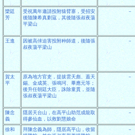
欒廷
受祝萬年邀請投附猿臂寨，受招安
－
芳
後隨陳希真剿寇，其後隨張叔夜蕩
平梁山
王進
因被高俅迫害投附种師道，後隨張
－
叔夜蕩平梁山
賀太
原為地方官吏，提拔雲天彪、蓋天
－
平
錫、金成英、張鳴珂、畢應元等；
後升任朝廷大臣，誅除童貫，並隨
張叔夜蕩平梁山
陳念
隱居天台山，在高平山助范成龍取
－
義
得參仙血，以救劉慧娘命
徐和
拜陳念義為師，隱居高平山，收留
－