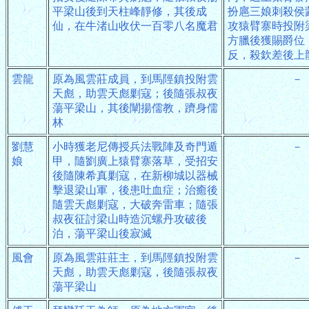
平梁山後到天柱峰靜修，其後成
扮扈三娘刺殺侯
仙，在牛渚山收伏一百零八名魔君
攻猿臂寨時投附
方臘後獲賜爵位
反，殺欽差後上
雲龍
原為風雲莊成員，到馬陘鎮投附雲
－
天彪，助雲天彪剿寇；後隨張叔夜
蕩平梁山，其後闡揚儒教，躋身儒
林
劉慧
小時獲老尼傳授兵法戰陣及奇門遁
－
娘
甲，隨劉廣上猿臂寨落草，受招安
後隨陳希真剿寇，在新柳城以器械
擊退梁山軍，後患吐血症；治癒後
隨雲天彪剿寇，大破奔雷車；隨張
叔夜征討梁山時造沉螺丹攻破後
泊，蕩平梁山後寂滅
風會
原為風雲莊莊主，到馬陘鎮投附雲
－
天彪，助雲天彪剿寇，後隨張叔夜
蕩平梁山