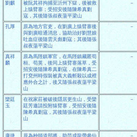
劉麒
被阮其祥拘捕至沂州下獄，後被救
－
上猿臂寨；受招安後隨陳希真剿
寇，其後隨張叔夜蕩平梁山
孔厚
原為地方官吏，在劉廣上猿臂寨後
－
與劉廣暗通消息，協助治好劉慧娘
吐血症後隨雲天彪剿寇；其後隨張
叔夜蕩平梁山
真祥
原為馬陘鎮軍官，在馬陘鎮藏匿苟
－
麟
桓、苟英，後同上猿臂寨落草，受
招安後隨陳希真剿寇，在陳希真二
打兗州時假裝被真大義斬殺以成裡
應外合之計，後又隨張叔夜蕩平梁
山
欒廷
在祝家莊被破後隱居更生山，受欒
－
玉
廷芳邀請投附猿臂寨，受招安後隨
陳希真剿寇，其後隨張叔夜蕩平梁
山
康捷
原為种師道部將，助范成龍帶參仙
－