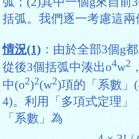
弧；(2)其中一個g來自前
括弧。我們逐一考慮這兩
情況(1)
：由於全部3個g
4
2
從後3個括弧中湊出o
w
2
2
2
中(o
)
(w
)項的「系數」
4)。利用「多項式定理」
「系數」為
4 × 3! / 