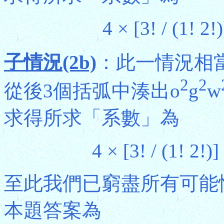
4 × [3! / (1! 2!)
子情況(2b)
：此一情況相當
2
2
從後3個括弧中湊出o
g
w
求得所求「系數」為
4 × [3! / (1! 2!)]
至此我們已窮盡所有可能
本題答案為