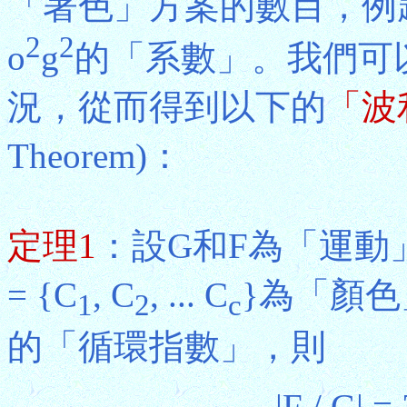
「著色」方案的數目，例
2
2
o
g
的「系數」。我們可
況，從而得到以下的
「波
Theorem)：
定理1
：設G和F為「運動
= {C
, C
, ... C
}為「顏色」
1
2
c
的「循環指數」，則
|F / G| = 