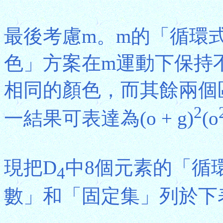
最後考慮m。m的「循環式」(
色」方案在m運動下保持
相同的顏色，而其餘兩個
2
一結果可表達為(o + g)
(o
現把D
中8個元素的「循
4
數」和「固定集」列於下