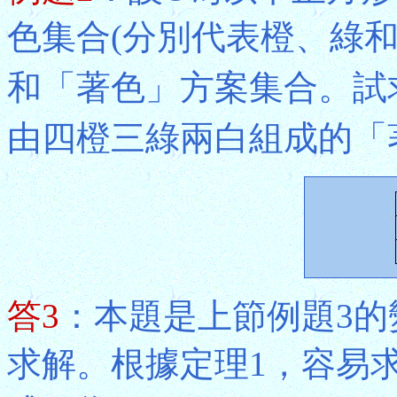
色集合(分別代表橙、綠和
和「著色」方案集合。試
由四橙三綠兩白組成的「
答3
：本題是上節例題3的
求解。根據定理1，容易