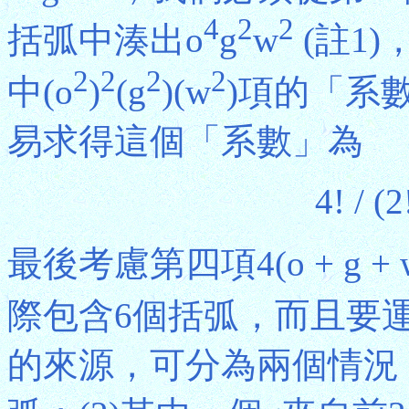
4
2
2
括弧中湊出o
g
w
(註1)
2
2
2
2
中(o
)
(g
)(w
)項的「系
易求得這個「系數」為
4! / (2
最後考慮第四項4(o + g + 
際包含6個括弧，而且要
的來源，可分為兩個情況：