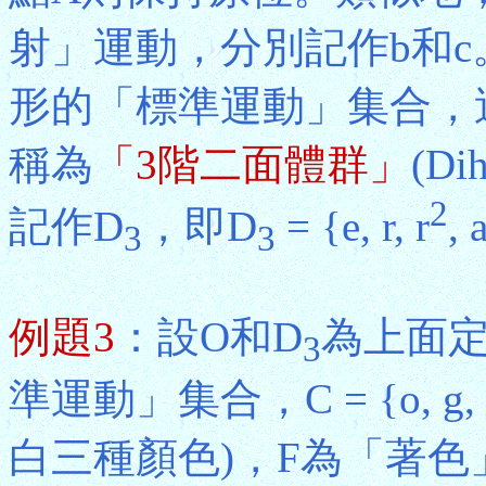
射」運動，分別記作b和
形的「標準運動」集合，
稱為
「3階二面體群」
(Di
2
記作D
，即D
= {e, r, r
, 
3
3
例題3
：設O和D
為上面
3
準運動」集合，C = {o, 
白三種顏色)，F為「著色」