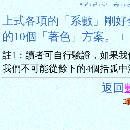
3
3
3
2
=
o
+ g
+ w
+ o
g + og
上式各項的「系數」剛好
的10個「著色」方案。□
註1：讀者可自行驗證，如果我
我們不可能從餘下的4個括弧中
返回