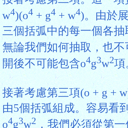
4
4
4
4
w
)(o
+ g
+ w
)。由於
三個括弧中的每一個各抽
無論我們如何抽取，也不
4
3
2
開後不可能包含o
g
w
項
接著考慮第三項(o + g + w)
由5個括弧組成。容易看
4
3
2
o
g
w
，我們必須從第一