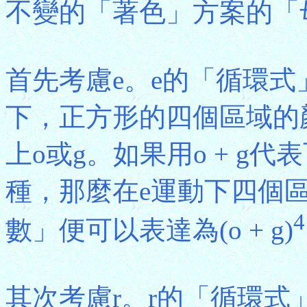
不變的「著色」方案的「
首先考慮e。e的「循環式」(1
下，正方形的四個區域的
上o或g。如果用o + g
種，那麼在e運動下四個
4
數」便可以表達為(o + g)
其次考慮r。r的「循環式」(