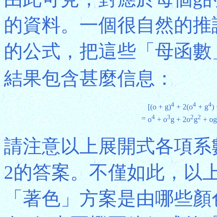
的資料。一個很自然的推
的公式，把這些「母函數
結果包含甚麼信息：
4
4
4
[(o + g)
+ 2(o
+ g
)
4
3
2
2
=
o
+ o
g + 2o
g
+ og
請注意以上展開式各項系
2的答案。不僅如此，以
「著色」方案是由哪些顏