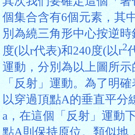
其次我們要確定這個「著
個集合含有6個元素，其
別為繞三角形中心按逆時針方
2
度(以r代表)和240度(以r
運動，分別為以上圖所示
「反射」運動。為了明確
以穿過頂點A的垂直平分
a，在這個「反射」運動
點A則保持原位。類似地