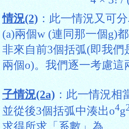
情況(2)
：此一情況又可分為兩
(a)兩個w (連同那一個g
非來自前3個括弧(即我們
兩個o)。我們逐一考慮這
子情況(2a)
：此一情況相當
4
並從後3個括弧中湊出o
g
求得所求「系數」為