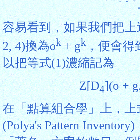
4
1
2
4
=
容易看到，如果我們把上述
k
k
2, 4)換為o
+ g
，便會得
以把等式(1)濃縮記為
Z[D
](o + g
4
在「點算組合學」上，上
(Polya's Pattern In