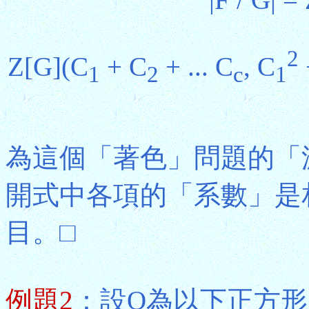
2
Z[G](C
+ C
+ ... C
, C
1
2
c
1
為這個「著色」問題的「
開式中各項的「系數」是
目。□
例題2
：設O為以下正方形的9個