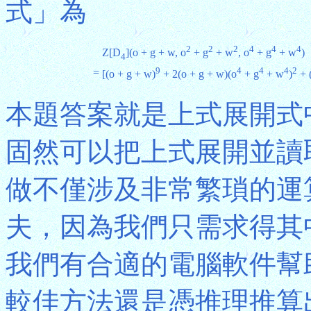
式」為
2
2
2
4
4
4
Z[D
](o + g + w, o
+ g
+ w
, o
+ g
+ w
)
4
9
4
4
4
2
=
[(o + g + w)
+ 2(o + g + w)(o
+ g
+ w
)
+ 
本題答案就是上式展開式
固然可以把上式展開並讀
做不僅涉及非常繁瑣的運
夫，因為我們只需求得其
我們有合適的電腦軟件幫
較佳方法還是憑推理推算