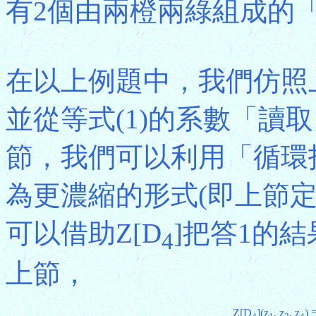
有2個由兩橙兩綠組成的
在以上例題中，我們仿照上
並從等式(1)的系數「讀
節，我們可以利用「循環指
為更濃縮的形式(即上節定
可以借助Z[D
]把答1的
4
上節，
Z[D
](z
, z
, z
)