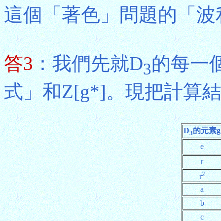
這個「著色」問題的「波
答3
：我們先就D
的每一
3
式」和Z[g*]。現把計算
D
的元素g
3
e
r
2
r
a
b
c