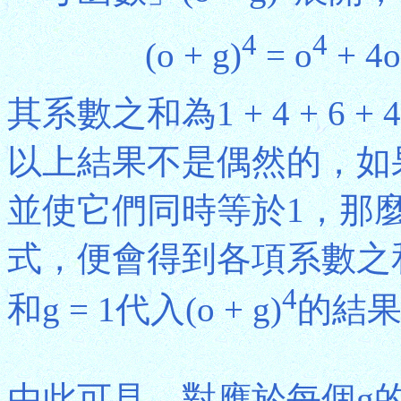
4
4
(o + g)
= o
+ 4o
其系數之和為1 + 4 + 6 + 4
以上結果不是偶然的，如
並使它們同時等於1，那麼把o
式，便會得到各項系數之和；而|
4
和g = 1代入(o + g)
的結
由此可見，對應於每個g的「