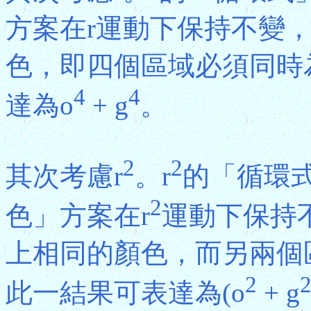
方案在r運動下保持不變
色，即四個區域必須同時
4
4
達為o
+ g
。
2
2
其次考慮r
。r
的「循環式」
2
色」方案在r
運動下保持
上相同的顏色，而另兩個
2
此一結果可表達為(o
+ g