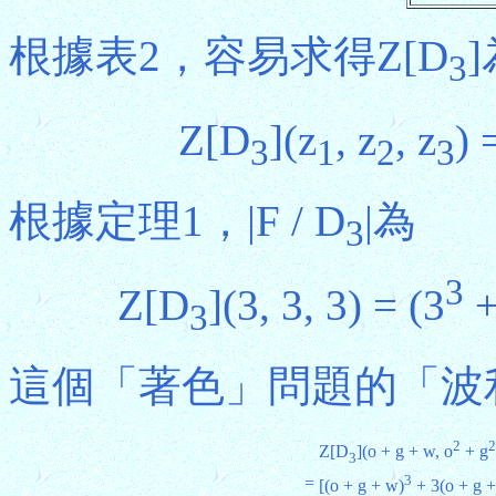
根據表2，容易求得Z[D
]
3
Z[D
](z
, z
, z
) 
3
1
2
3
根據定理1，|F / D
|為
3
3
Z[D
](3, 3, 3) = (3
+
3
這個「著色」問題的「波
2
2
Z[D
](o + g + w, o
+ g
3
3
=
[(o + g + w)
+ 3(o + g +