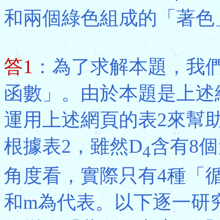
和兩個綠色組成的「著色
答1
：為了求解本題，我
函數」。由於本題是上述
運用上述網頁的表2來幫
根據表2，雖然D
含有8
4
角度看，實際只有4種「循
和m為代表。以下逐一研