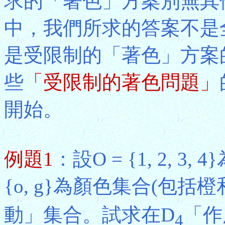
求的「著色」方案別無其
中，我們所求的答案不是
是受限制的「著色」方案
些
「受限制的著色問題」
開始。
例題1
：設O = {1, 2, 
{o, g}為顏色集合(包括
動」集合。試求在D
「作
4