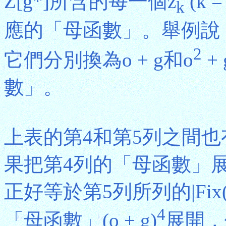
Z[g*]所含的每一個z
(k =
k
應的「母函數」。舉例說，Z
2
它們分別換為o + g和o
+ 
數」。
上表的第4和第5列之間
果把第4列的「母函數」
正好等於第5列所列的|Fix
4
「母函數」(o + g)
展開，