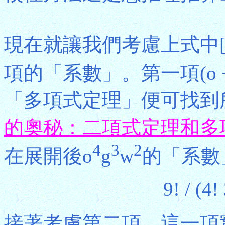
現在就讓我們考慮上式中[
項的「系數」。第一項(o + g
「多項式定理」便可找到
的奧秘：二項式定理和多
4
3
2
在展開後o
g
w
的「系數
9! / (4!
接著考慮第二項。這一項實際等於