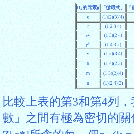
D
的元素g
「循環式」
「循
4
e
(1)(2)(3)(4)
r
(1 2 3 4)
2
(1 3)(2 4)
r
3
(1 4 3 2)
r
v
(1 2)(3 4)
h
(1 4)(2 3)
m
(1 3)(2)(4)
n
(1)(2 4)(3)
比較上表的第3和第4列，
數」之間有極為密切的關