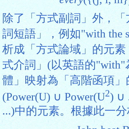
除了「方式副詞」外，「
詞短語」，例如"with th
析成「方式論域」的元素
式介詞」(以英語的"wit
體」映射為「高階函項」
2
(Power(U) ∪ Power(U
) ∪
...)中的元素。根據此一