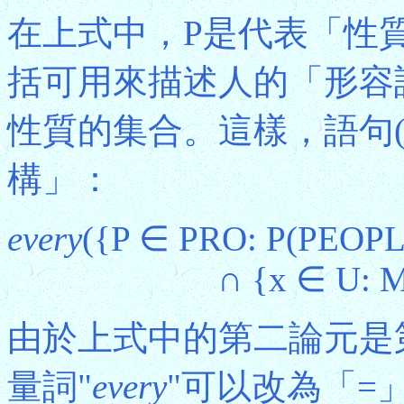
在上式中，P是代表「性
括可用來描述人的「形容
性質的集合。這樣，語句(
構」：
every
({P ∈ PRO: P(PEOPL
∩ {x ∈ U: M
由於上式中的第二論元是
量詞"
every
"可以改為「=