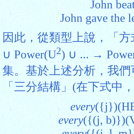
John beat
John gave the l
因此，從類型上說，「方式副
2
∪ Power(U
) ∪ ... → Pow
集。基於上述分析，我們
「三分結構」(在下式中，l代表"
every
({j})(
every
({(j, b)}
every
({(j, l,