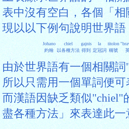
表中沒有空白，各個「相
現以以下例句說明世界語
Johano
chiel
gajnis
la
titolon
"bra
約翰
以各種方法
得到
定冠詞
稱號
由於世界語有一個相關詞"ch
所以只需用一個單詞便可
而漢語因缺乏類似"chie
盡各種方法」來表達此一