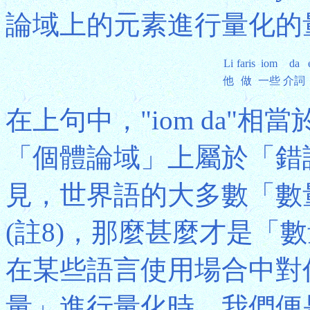
論域上的元素進行量化的
Li
faris
iom
da
他
做
一些
介詞
在上句中，"iom da"相
「個體論域」上屬於「錯
見，世界語的大多數「數
(註8)，那麼甚麼才是「
在某些語言使用場合中對
量」進行量化時，我們便