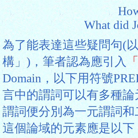
How
What did J
為了能表達這些疑問句(
構」)，筆者認為應引入
Domain，以下用符號P
言中的謂詞可以有多種論
謂詞便分別為一元謂詞和
這個論域的元素應是以下