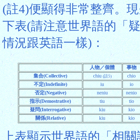
(註4)便顯得非常整齊。
下表(請注意世界語的「
情況跟英語一樣)：
人物／個體
事物
集合(Collective)
chiu
chio
(註5)
不定(Indefinite)
iu
io
否定(Negative)
neniu
nenio
指示(Demostrative)
tiu
tio
疑問(Interrogative)
kiu
kio
關係(Relative)
kiu
kio
上表顯示世界語的「相關