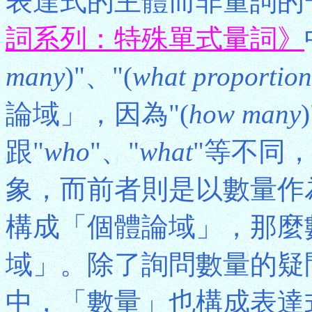
表達式的主體而非量詞的
詞系列：特殊單式量詞》
many
)"、"(
what proportion
論域」，因為"(
how many
跟"
who
"、"
what
"等不同
象，而前者則是以數量作
構成「個體論域」，那麼
域」。除了詢問數量的疑
中，「數量」也構成表達