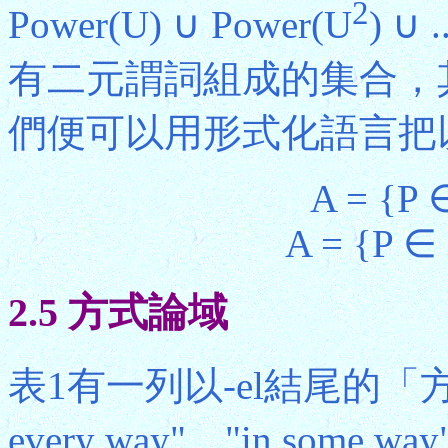
2
Power(U) ∪ Power(U
) ∪
有二元謂詞組成的集合，
們便可以用形式化語言把
A = {P 
A = {P ∈ 
2.5 方式論域
表1有一列以-el結尾的「
every way"、"in some 