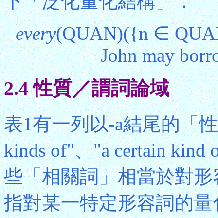
下「泛化量化結構」：
every
(QUAN)({n ∈ QUAN: 
John may borro
2.4 性質／謂詞論域
表1有一列以-a結尾的「性
kinds of"、"a certain k
些「相關詞」相當於對形
指對某一特定形容詞的量