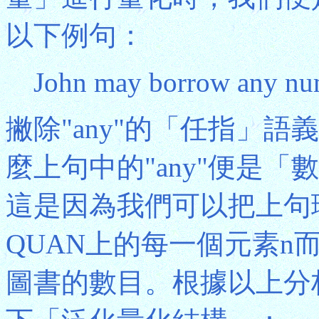
以下例句：
John may borrow any num
撇除"any"的「任指」語義
麼上句中的"any"便是
這是因為我們可以把上句
QUAN上的每一個元素n而言
圖書的數目。根據以上分