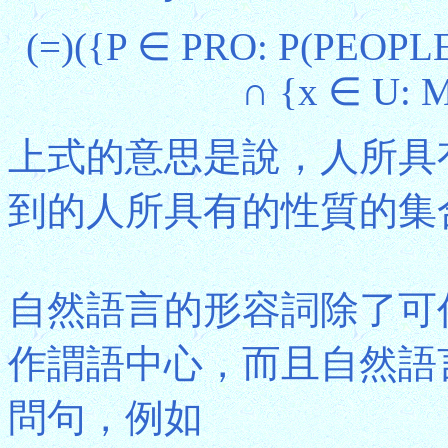
(=)({P ∈ PRO: P(PEOPL
∩ {x ∈ U: M
上式的意思是說，人所具有
到的人所具有的性質的集合
自然語言的形容詞除了可
作謂語中心，而且自然語
問句，例如