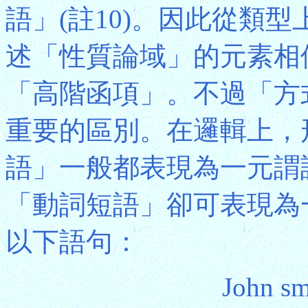
語」(註10)。因此從類
述「性質論域」的元素相
「高階函項」。不過「方
重要的區別。在邏輯上，
語」一般都表現為一元謂
「動詞短語」卻可表現為
以下語句：
John sm