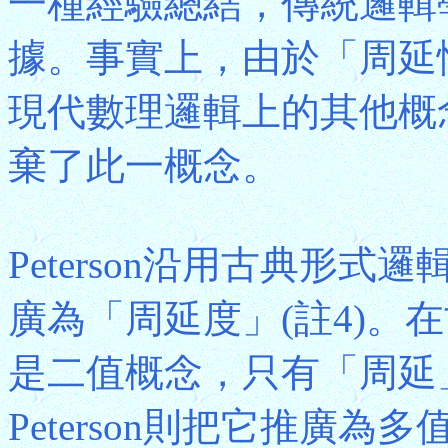
一種經驗總結，傳統邏輯
據。事實上，由於「周延
現代數理邏輯上的其他概
棄了此一概念。
Peterson沿用古典形
廣為「周延度」(註4)。
是二值概念，只有「周延
Peterson則把它推廣