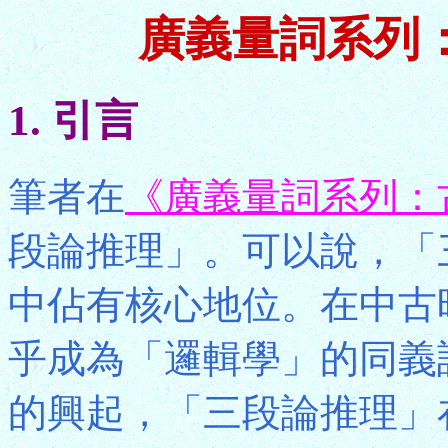
廣義量詞系列
1. 引言
筆者在
《廣義量詞系列：
段論推理」。可以說，「
中佔有核心地位。在中古
乎成為「邏輯學」的同義
的興起，「三段論推理」