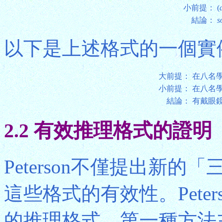
小前提：
(
結論：
s
以下是上述格式的一個實
大前提：
在八名
小前提：
在八名
結論：
有戴眼
2.2 有效推理格式的證明
Peterson不僅提出新
這些格式的有效性。Pete
的推理格式，第一種方法主