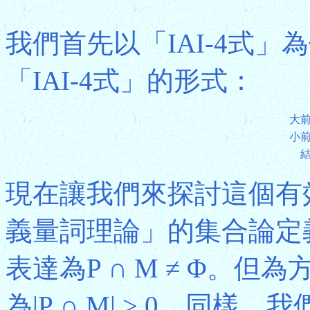
我們首先以「IAI-4式
「IAI-4式」的形式：
大
小
現在讓我們來探討這個有
義量詞理論」的集合論定
表達為P ∩ M ≠ Φ。
為|P ∩ M| > 0。同