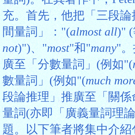
充。首先，他把「三段論
間量詞」："(
almost all
)"
not
)")、"
most
"和"
many
"
廣至「分數量詞」(例如"(
數量詞」(例如"(
much more
段論推理」推廣至「關係
量詞(亦即「廣義量詞理
題。以下筆者將集中介紹