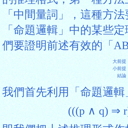
「中間量詞」，這種方法
「命題邏輯」中的某些定
們要證明前述有效的「AB
大前提
小前提
結論
我們首先利用「命題邏輯」
(((p ∧ q) ⇒ 