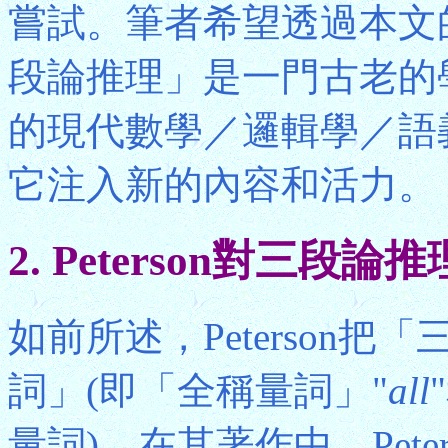
嘗試。筆者希望透過本文
段論推理」是一門古老的
的現代數學／邏輯學／語
它注入新的內容和活力。
2. Peterson對三段
如前所述，Peterson
詞」(即「全稱量詞」"
all
量詞)。在其著作中，Pet