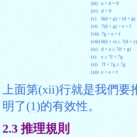
(iii)
a + d = 0
(iv)
d = 0
(v)
8(d + g) > (d + g) 
(vi)
7(d + g) > e + f
(vii)
7g > e + f
(viii)
8(d + e) ≥ 7(d + e)
(ix)
d + e ≥ 7(f + g)
(x)
e ≥ 7f + 7g
(xi)
7f + 7g ≥ 7g
(xii)
e > e + f
上面第(xii)行就是我
明了(1)的有效性。
2.3 推理規則