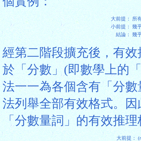
個實例：
大前提：
所
小前提：
幾
結論：
幾
經第二階段擴充後，有效
於「分數」(即數學上的
法一一為各個含有「分數
法列舉全部有效格式。因此，
「分數量詞」的有效推理
大前提：
(