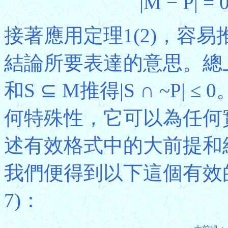
|M − P| = 
接著應用定理1(2)，容易推得
結論所要表達的意思。總上所述
和S ⊆ M推得|S ∩ ~P
何特殊性，它可以為任何
述有效格式中的大前提和
我們便得到以下這個有效
7)：