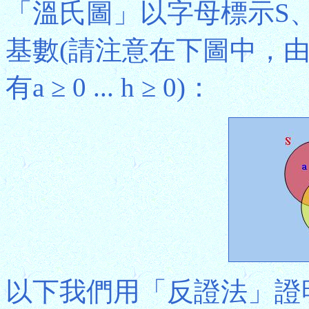
「溫氏圖」以字母標示S
基數(請注意在下圖中，由於
有a ≥ 0 ... h ≥ 0)：
以下我們用「反證法」證明