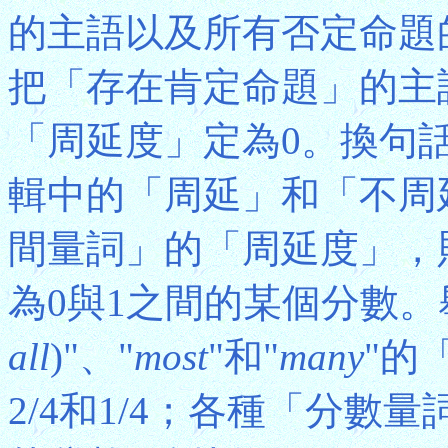
的主語以及所有否定命題
把「存在肯定命題」的主
「周延度」定為0。換句
輯中的「周延」和「不周
間量詞」的「周延度」，
為0與1之間的某個分數。
all
)"、"
most
"和"
many
"的
2/4和1/4；各種「分