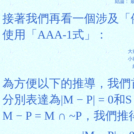
結論：
接著我們再看一個涉及「
使用「AAA-1式」：
大
小
為方便以下的推導，我們
分別表達為|M − P| = 0和S
M − P = M ∩ ~P，我們推