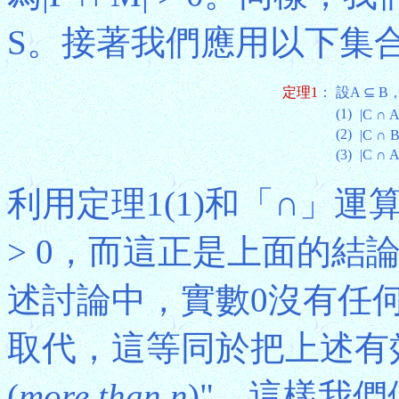
S。接著我們應用以下集合
定理1
：
設A ⊆ 
(1)
|C ∩ A
(2)
|C ∩ B
(3)
|C ∩ A
利用定理1(1)和「∩」運算
> 0，而這正是上面的結
述討論中，實數0沒有任
取代，這等同於把上述有
(
more than n
)"，這樣我