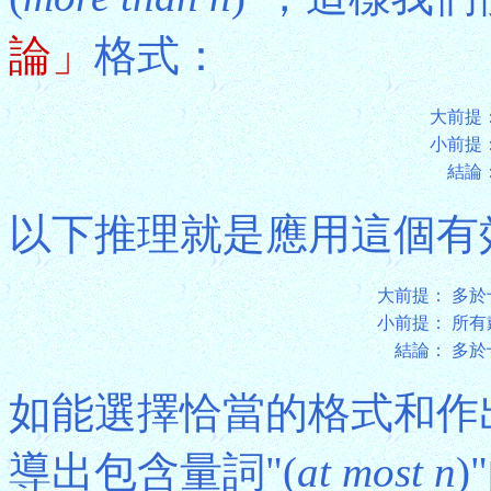
論」
格式：
大前提
小前提
結論
以下推理就是應用這個有
大前提：
多於
小前提：
所有
結論：
多於
如能選擇恰當的格式和作
導出包含量詞"(
at most n