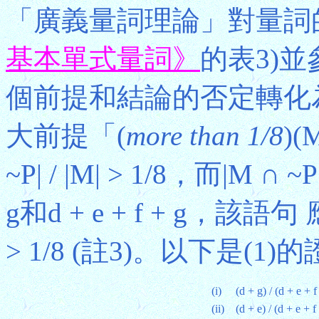
「廣義量詞理論」對量詞
基本單式量詞》
的表3)並
個前提和結論的否定轉化為
大前提「(
more than 1/8
)
~P| / |M| > 1/8，而|M
g和d + e + f + g，該語句 應轉
> 1/8 (註3)。以下是(1)
(i)
(d + g) / (d + e + f
(ii)
(d + e) / (d + e + f