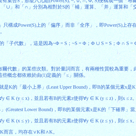
麼六元組(Power(S), ~, ∪, ∩, Φ, S)便構成一個「
的子集，「~」、「∪」和「∩」分別為相對於S的「補」運算、「并」運
er(S)上的「偏序」而非「全序」，即Power(S)上存在「不可比較
A。
」，這是因為~Φ = S；~S = Φ；Φ ∪ S = S；Φ ∩ S 
布爾代數」的某些次類。對於量詞而言，有兩種性質較為重要，
些概念都依賴於由(1)定義的「≤」關係。
就是K的「最小上界」(Least Upper Bound)，即B的某個元素
∀y ∈ K (y ≤ x)，並且若有B的元素z使得∀y ∈ K (y ≤ z)，則x ≤ z
Greatest Lower Bound)，即B的某個元素x是K的「下確界」
∀y ∈ K (x ≤ y)，並且若有B的元素z使得∀y ∈ K (z ≤ y)，則z ≤ x
子集K而言，均存在∨K和∧K。