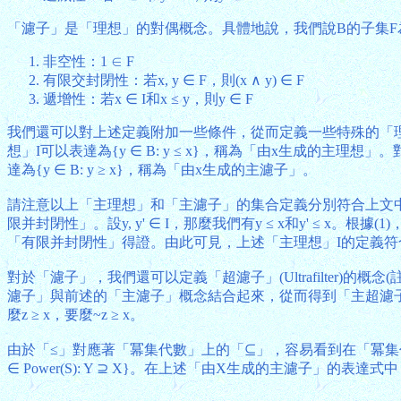
「濾子」是「理想」的對偶概念。具體地說，我們說B的子集F為B的
非空性：1 ∈ F
有限交封閉性：若x, y ∈ F，則(x ∧ y) ∈ F
遞增性：若x ∈ I和x ≤ y，則y ∈ F
我們還可以對上述定義附加一些條件，從而定義一些特殊的「理想」和
想」I可以表達為{y ∈ B: y ≤ x}，稱為「由x生成的主理想
達為{y ∈ B: y ≥ x}，稱為「由x生成的主濾子」。
請注意以上「主理想」和「主濾子」的集合定義分別符合上文中「理想
限并封閉性」。設y, y' ∈ I，那麼我們有y ≤ x和y' ≤ x。根據(1)，上兩式等價於(y ∧
「有限并封閉性」得證。由此可見，上述「主理想」I的定義符
對於「濾子」，我們還可以定義「超濾子」(Ultrafilter)的
濾子」與前述的「主濾子」概念結合起來，從而得到「主超濾子」(Princ
麼z ≥ x，要麼~z ≥ x。
由於「≤」對應著「冪集代數」上的「⊆」，容易看到在「冪集代數」Po
∈ Power(S): Y ⊇ X}。在上述「由X生成的主濾子」的表