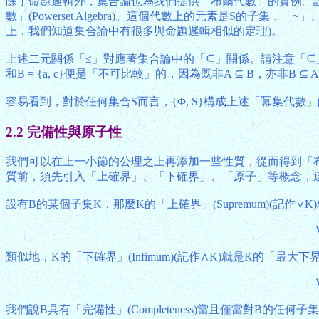
除了命題邏輯外，集合論也為我們提供「布爾代數」的實例。設有集合S，那
數」(Powerset Algebra)。這個代數上的元素是S
上，我們知道集合論中有很多與命題邏輯相似的定理)。
上述二元關係「≤」對應著集合論中的「⊆」關係。請注意「⊆」只構成Pow
和B = {a, c}便是「不可比較」的，因為既非A ⊆ B，亦非B ⊆ 
容易看到，對於任何集合S而言，{Φ, S}構成上述「冪集代數」的「子代數
2.2 完備性與原子性
我們可以在上一小節的公理之上再添加一些性質，從而得到「
質前，須先引入「上確界」、「下確界」、「原子」等概念，這
設有B的某個子集K，那麼K的「上確界」(Supremum)(記作∨K)
類似地，K的「下確界」(Infimum)(記作∧K)就是K的「最大下界」(
我們說B具有「完備性」(Completeness)當且僅當對B的任何