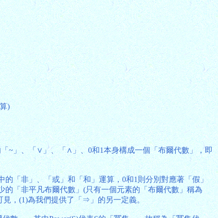
算)
上的「~」、「∨」、「∧」、0和1本身構成一個「布爾代數」，即
中的「非」、「或」和「和」運算，0和1則分別對應著「假」
最少的「非平凡布爾代數」(只有一個元素的「布爾代數」稱為
此可見，(1)為我們提供了「⇒」的另一定義。