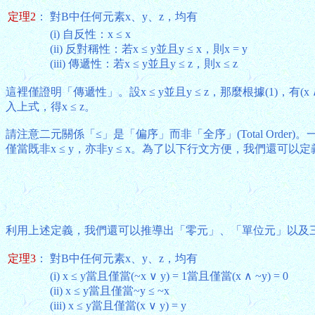
定理2
：
對B中任何元素x、y、z，均有
(i) 自反性：x ≤ x
(ii) 反對稱性：若x ≤ y並且y ≤ x，則x = y
(iii) 傳遞性：若x ≤ y並且y ≤ z，則x ≤ z
這裡僅證明「傳遞性」。設x ≤ y並且y ≤ z，那麼根據(1)，有(x ∧ y) = x並且(y
入上式，得x ≤ z。
請注意二元關係「≤」是「偏序」而非「全序」(Total Order
僅當既非x ≤ y，亦非y ≤ x。為了以下行文方便，我們還可
利用上述定義，我們還可以推導出「零元」、「單位元」以及
定理3
：
對B中任何元素x、y、z，均有
(i) x ≤ y當且僅當(~x ∨ y) = 1當且僅當(x ∧ ~y) = 0
(ii) x ≤ y當且僅當~y ≤ ~x
(iii) x ≤ y當且僅當(x ∨ y) = y