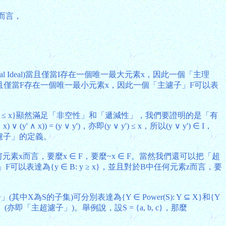
y而言，
Ideal)當且僅當I存在一個唯一最大元素x，因此一個「主理
lter)當且僅當F存在一個唯一最小元素x，因此一個「主濾子」F可以表
y ≤ x}顯然滿足「非空性」和「遞減性」，我們要證明的是「有
y' ∧ x)) = (y ∨ y')，亦即(y ∨ y') ≤ x，所以(y ∨ y') ∈ I，
濾子」的定義。
元素x而言，要麼x ∈ F，要麼~x ∈ F。當然我們還可以把「超
F可以表達為{y ∈ B: y ≥ x}，並且對於B中任何元素z而言，要
的子集)可分別表達為{Y ∈ Power(S): Y ⊆ X}和{Y
「主超濾子」)。舉例說，設S = {a, b, c}，那麼