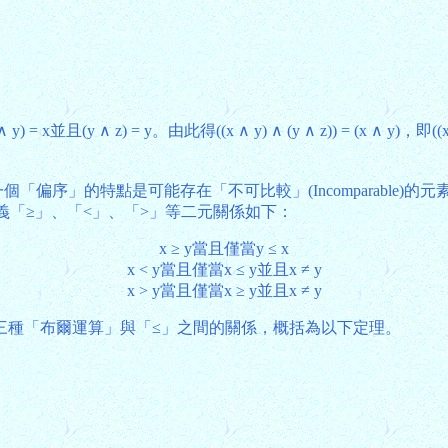
 ∧ z) = y。由此得((x ∧ y) ∧ (y ∧ z)) = (x ∧ y)，即((x ∧ y
)。一個「偏序」的特點是可能存在「不可比較」(Incomparabl
以定義「≥」、「<」、「>」等二元關係如下：
x ≥ y當且僅當y ≤ x
x < y當且僅當x ≤ y並且x ≠ y
x > y當且僅當x ≥ y並且x ≠ y
三種「布爾運算」與「≤」之間的關係，概括為以下定理。