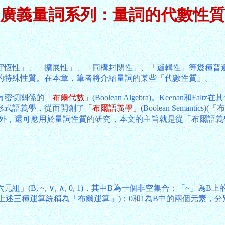
廣義量詞系列：量詞的代數性質
守恆性」、「擴展性」、「同構封閉性」、「邏輯性」等幾種普
的特殊性質。在本章，筆者將介紹量詞的某些「代數性質」。
有密切關係的
「布爾代數」
(Boolean Algebra)。Keenan和Falt
形式語義學，從而開創了
「布爾語義學」
(Boolean Semant
語義研究外，還可應用於量詞性質的研究，本文的主旨就是從「布爾
, ~, ∨, ∧, 0, 1)，其中B為一個非空集合；「~」為B上的
」(上述三種運算統稱為「布爾運算」)；0和1為B中的兩個元素，分別