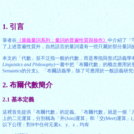
1. 引言
筆者在
《廣義量詞系列：量詞的普遍性質與操作》
中介紹了「
了上述普遍性質外，自然語言的量詞還有一些只屬於部分量詞
本文的「代數」並不泛指一般的代數，而是專指與形式語義學
Linguistics and Philosophy)
一書中把「布爾代數」的概念應用於
Semantics的分支)。「布爾語義學」除了可應用於一般
2. 布爾代數簡介
2.1 基本定義
這裡首先提供「布爾代數」的定義。「布爾代數」就是一個「六元組」(B
上的二元運算，分別稱為「并(Join)運算」和「交(Meet)運算
以下公理：對B中任何元素x、y、z，均有