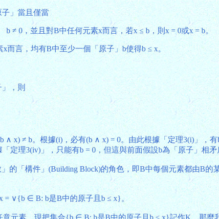
「原子」當且僅當
b ≠ 0，並且對B中任何元素x而言，若x ≤ b，則x = 0或x = b。
元素x而言，均有B中至少一個「原子」b使得b ≤ x。
子」，則
 x) ≠ b。根據(i)，必有(b ∧ x) = 0。由此根據「定理3(i
 ≤ 0。根據「定理3(iv)」，只能有b = 0，但這與前面假設b為「原子」相
「構件」(Building Block)的角色，即B中每個元素都
b ∈ B: b是B中的原子且b ≤ x}。
，現把集合{b ∈ B: b是B中的原子且b ≤ x}記作K，那麼