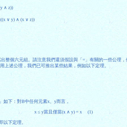
y ∧ z))
(x ∨ y) ∧ (x ∨ z))
組。請注意我們還須假設與「=」有關的一些公理，例如「=」為一個「等
及~x = ~y。利用上述公理，我們已可推出某些結果，例如以下定理。
」如下：對B中任何元素x、y而言，
x ≤ y當且僅當(x ∧ y) = x (1)
，此即以下定理。