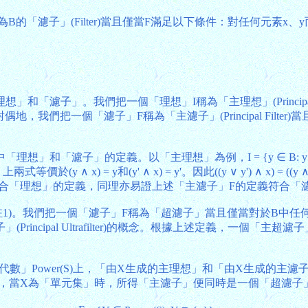
「濾子」(Filter)當且僅當F滿足以下條件：對任何元素x、
「濾子」。我們把一個「理想」I稱為「主理想」(Principal 
」。對偶地，我們把一個「濾子」F稱為「主濾子」(Principal Fi
」和「濾子」的定義。以「主理想」為例，I = {y ∈ B: 
 x) = y和(y' ∧ x) = y'。因此((y ∨ y') ∧ x) = ((y ∧ x) ∨ (
合「理想」的定義，同理亦易證上述「主濾子」F的定義符合「
概念(註1)。我們把一個「濾子」F稱為「超濾子」當且僅當對於B中任何
ipal Ultrafilter)的概念。根據上述定義，一個「主超濾子」
wer(S)上，「由X生成的主理想」和「由X生成的主濾子」(其中X為S
達式中，當X為「單元集」時，所得「主濾子」便同時是一個「超濾子」(亦即