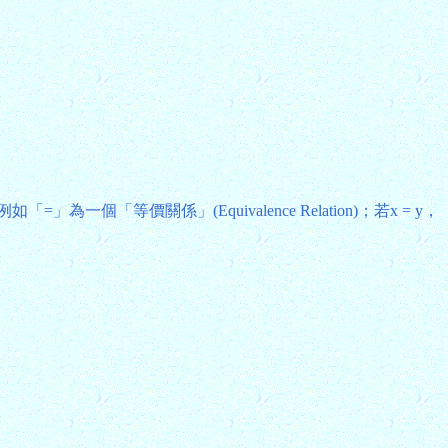
價關係」(Equivalence Relation)；若x = y，