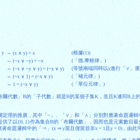
 y
(根據(1))
⇔ (x ∧ y) = x
(「德.摩根律」)
⇔ (~x ∨ ~y) = ~x
(等號兩端同時以y進行「∨」運
⇔ (~x ∨ ~y ∨ y) = (~x ∨ y)
(「補元律」)
⇔ (~x ∨ 1) = (~x ∨ y)
(「單位元律」)
⇔ 1 = (~x ∨ y)
。一個「布爾代數」B的「子代數」就是B的某個子集K，並且K連同B
定理的推廣，其中「~」、「∨」和「∧」分別對應著命題邏輯
了以{0, 1}作為集合B的「布爾代數」，因而也是元素數目
邏輯中的「⇒」(x ⇒ y當且僅當並非x = 1且y = 0)，由