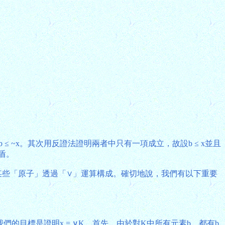
)」，有b ≤ ~x。其次用反證法證明兩者中只有一項成立，故設b ≤ x並且
矛盾。
由B的某些「原子」透過「∨」運算構成。確切地說，我們有以下重要
我們的目標是證明x = ∨K。首先，由於對K中所有元素b，都有b