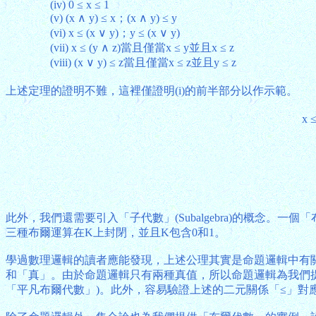
(iv) 0 ≤ x ≤ 1
(v) (x ∧ y) ≤ x；(x ∧ y) ≤ y
(vi) x ≤ (x ∨ y)；y ≤ (x ∨ y)
(vii) x ≤ (y ∧ z)當且僅當x ≤ y並且x ≤ z
(viii) (x ∨ y) ≤ z當且僅當x ≤ z並且y ≤ z
上述定理的證明不難，這裡僅證明(i)的前半部分以作示範。
x ≤
此外，我們還需要引入「子代數」(Subalgebra)的概念
三種布爾運算在K上封閉，並且K包含0和1。
學過數理邏輯的讀者應能發現，上述公理其實是命題邏輯中有關
和「真」。由於命題邏輯只有兩種真值，所以命題邏輯為我們提供
「平凡布爾代數」)。此外，容易驗證上述的二元關係「≤」對應著命題