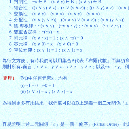
封閉性：~x ∈ B；(x ∨ y) ∈ B；(x ∧ y) ∈ B
結合性：((x ∨ y) ∨ z) = (x ∨ (y ∨ z))；((x ∧ y) ∧ z) = (x ∧ (
交換性：(x ∨ y) = (y ∨ x)；(x ∧ y) = (y ∧ x)
分配性：(x ∧ (y ∨ z)) = ((x ∧ y) ∨ (x ∧ z))；(x ∨ (y ∧ z)) = (
德.摩根律：~(x ∨ y) = (~x ∧ ~y)；~(x ∧ y) = (~x ∨ ~y)
雙重否定律：~(~x) = x
補元律：(x ∨ ~x) = 1；(x ∧ ~x) = 0
零元律：(x ∨ 0) = x；(x ∧ 0) = 0
單位元律：(x ∨ 1) = 1；(x ∧ 1) = x
為行文方便，有時我們可以用集合B代表「布爾代數」而無須寫出整個六元
則對所有z而言，x ∨ z = y ∨ z；x ∧ z = y ∧ z；以
定理1
：
對B中任何元素x，均有
(i) ~1 = 0；~0 = 1
(ii) (x ∨ x) = x；(x ∧ x) = x
為得到更多有用結果，我們還可以在B上定義一個二元關係「≤
容易證明上述二元關係「≤」是一個「偏序」(Partial Order)