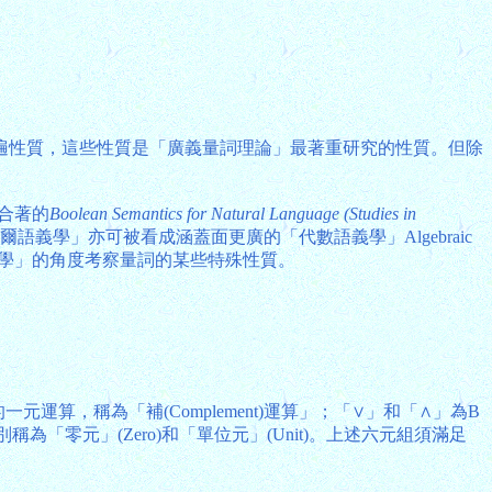
遍性質，這些性質是「廣義量詞理論」最著重研究的性質。但除
z在其合著的
Boolean Semantics for Natural Language (Studies in
ics)(「布爾語義學」亦可被看成涵蓋面更廣的「代數語義學」Algebraic
語義學」的角度考察量詞的某些特殊性質。
一元運算，稱為「補(Complement)運算」；「∨」和「∧」為B
稱為「零元」(Zero)和「單位元」(Unit)。上述六元組須滿足