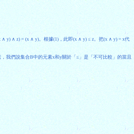
) ∧ z) = (x ∧ y)。根據(1)，此即(x ∧ y) ≤ z。把(x ∧ y) = x代
e)的元素，我們說集合B中的元素x和y關於「≤」是「不可比較」的當且