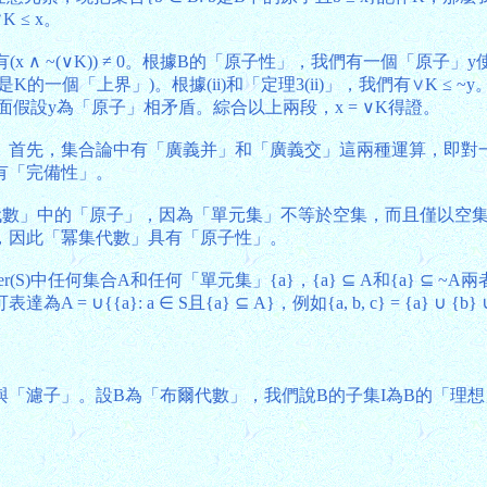
 ≤ x。
 ∧ ~(∨K)) ≠ 0。根據B的「原子性」，我們有一個「原子」y使得y ≤ 
 ∨K (因∨K是K的一個「上界」)。根據(ii)和「定理3(ii)」，我們有
，但這與前面假設y為「原子」相矛盾。綜合以上兩段，x = ∨K得證。
。首先，集合論中有「廣義并」和「廣義交」這兩種運算，即對一
有「完備性」。
集代數」中的「原子」，因為「單元集」不等於空集，而且僅以空
，因此「冪集代數」具有「原子性」。
S)中任何集合A和任何「單元集」{a}，{a} ⊆ A和{a} ⊆
a}: a ∈ S且{a} ⊆ A}，例如{a, b, c} = {a} ∪ {b} ∪
子」。設B為「布爾代數」，我們說B的子集I為B的「理想」(I