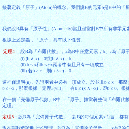
接著定義「原子」(Atom)的概念。我們說B的元素b是B中的
我們說B具有「原子性」(Atomicity)當且僅當對B中所有非零
根據上述定義，「原子」具有以下性質。
定理4
：
設B為「布爾代數」，x為B中任意元素，b、c為「原
(i) (b ∧ x) = 0或(b ∧ x) = b
(ii) b ≤ x和b ≤ ~x兩者中有且只有一項成立
(iii) 若b ≠ c，則(b ∧ c) = 0
這裡僅證明(ii)，先證兩者中必有一項成立。設並非b ≤ x，那麼(b ∧
b ≤ ~x，那麼根據「定理3(vii)」，有b ≤ (x ∧ ~x)，即b
在一個「完備原子代數」B中，「原子」擔當著整個「布爾代數」的
定理。
定理5
：設B為「完備原子代數」，對B的每個元素x而言，都有x = ∨{
現在讓我們證明上述定理。設B為「完備原子代數」，x為B的任意元素