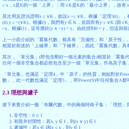
≤ x，x是K的一個「上界」；而∨K是K的「最小上界」，故有∨K
其次用反證法證明x ≤ ∨K，故設x ~≤ ∨K。根據「定理3(i)」，有(x
(ii) y ≤ ~(∨K)。根據(i)，我們有y ∈ K，並因而有y ≤
~y。根據(1)，這等價於(y ∧ ~y) = y。由此得到0 = y
上一小節介紹的「冪集代數」都具有「完備性」和「原子性」
相當於前述的「上確界」和「下確界」，因此「冪集代數」具
其次，「單元集」(即包含剛好一個元素的集合)相當於「冪
任何一個非空集合都必然包含至少一個「單元集」作為其子集
「單元集」也滿足「定理4」中「原子」的性質，例如對於Power(
數」，此一代數也滿足「定理5」，即Power(S)中任何集合A都可表達為A = ∪{{
2.3 理想與濾子
接下來要介紹一般「布爾代數」中的兩個特殊子集：「理想」與「濾
非空性：0 ∈ I
有限并封閉性：若x, y ∈ I，則(x ∨ y) ∈ I
遞減性：若x ∈ I和y ≤ x，則y ∈ I