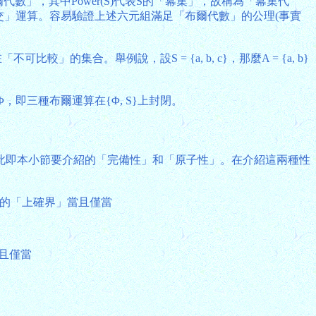
布爾代數」，其中Power(S)代表S的「冪集」，故稱為「冪集代
算和「交」運算。容易驗證上述六元組滿足「布爾代數」的公理(事實
」的集合。舉例說，設S = {a, b, c}，那麼A = {a, b}
= Φ，即三種布爾運算在{Φ, S}上封閉。
此即本小節要介紹的「完備性」和「原子性」。在介紹這兩種性
x是K的「上確界」當且僅當
。
當且僅當
。