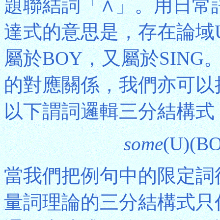
題聯結詞「∧」。用日常
達式的意思是，存在論域
屬於BOY，又屬於SIN
的對應關係，我們亦可以
以下謂詞邏輯三分結構式
some
(U)(B
當我們把例句中的限定詞從"e
量詞理論的三分結構式只