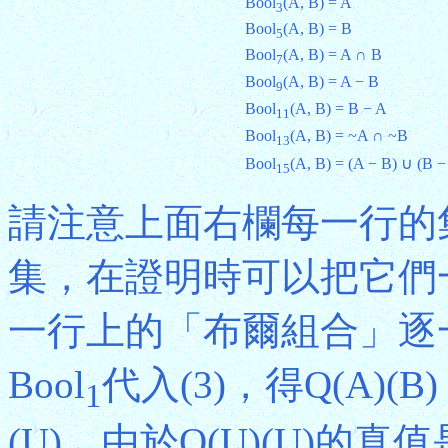
Bool
(A, B) = A
3
Bool
(A, B) = B
5
Bool
(A, B) = A ∩ B
7
Bool
(A, B) = A − B
9
Bool
(A, B) = B − A
11
Bool
(A, B) = ~A ∩ ~B
13
Bool
(A, B) = (A − B) ∪ (
15
請注意上面右欄每一行的
集，在證明時可以把它們
一行上的「布爾組合」逐一代
Bool
代入(3)，得Q(A)(B) 
1
(U)。由於Q(U)(U)