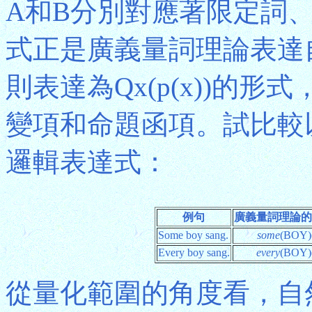
A和B分別對應著限定詞
式正是廣義量詞理論表達
則表達為Qx(p(x))的形
變項和命題函項。試比較
邏輯表達式：
例句
廣義量詞理論的
Some boy sang.
some
(BOY)
Every boy sang.
every
(BOY)
從量化範圍的角度看，自