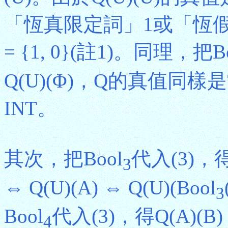
「恆真限定詞」1或「恆假限定
= {1, 0}(註1)。同理，把B
Q(U)(Φ)，Q的真值同樣是常
INT。
其次，把Bool
代入(3)，得Q
3
⇔ Q(U)(A) ⇔ Q(U)(Bool
3
Bool
代入(3)，得Q(A)(B) 
4