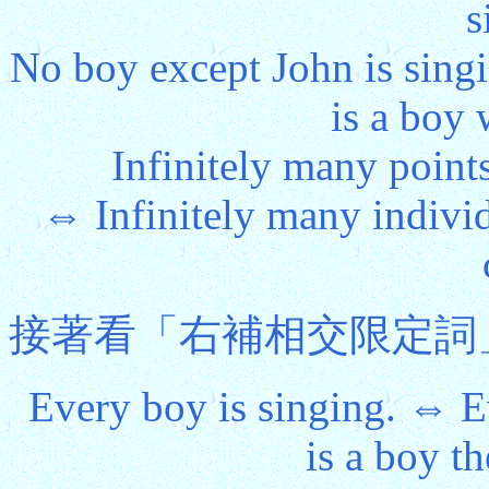
s
No boy except John is sing
is a boy 
Infinitely many points
⇔ Infinitely many individ
接著看「右補相交限定詞
Every boy is singing. ⇔ Ev
is a boy th