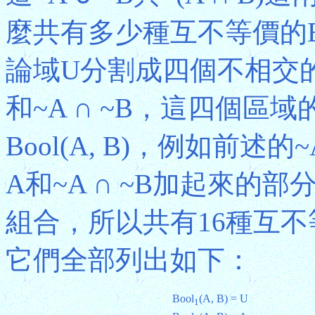
麼共有多少種互不等價的Boo
論域U分割成四個不相交的區域
和~A ∩ ~B，這四個區
Bool(A, B)，例如前述的~
A和~A ∩ ~B加起來的
組合，所以共有16種互不等價
它們全部列出如下：
Bool
(A, B) = U
1