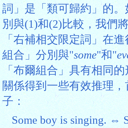
詞」是「類可歸約」的。如果
別與(1)和(2)比較，我
「右補相交限定詞」在進
組合」分別與"
some
"和"
ev
「布爾組合」具有相同的形
關係得到一些有效推理，
子：
Some boy is singing. ⇔ S