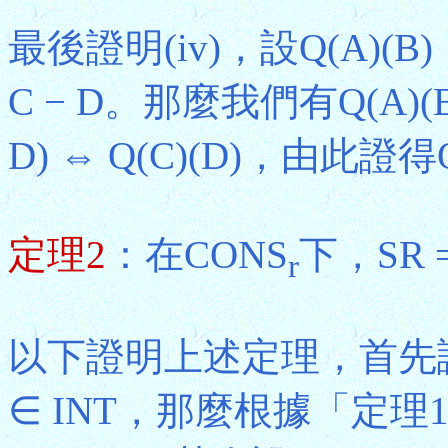
最後證明(iv)，設Q(A)(B) ⇔
C − D。那麼我們有Q(A)(B) ⇔
D) ⇔ Q(C)(D)，由此證得Q
定理2
：在CONS
下，SR =
r
以下證明上述定理，首先證明IN
∈ INT，那麼根據「定理1(i