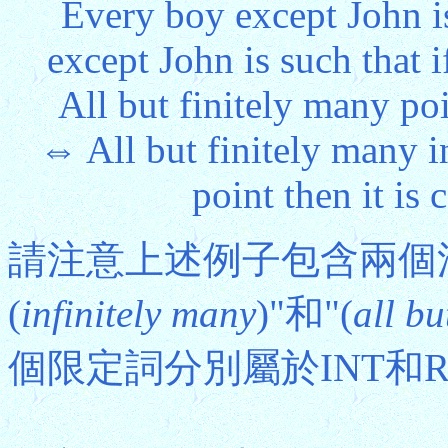
Every boy except John i
except John is such that i
All but finitely many poi
⇔ All but finitely many ind
point then it is 
請注意上述例子包含兩個
(
infinitely many
)"和"(
all bu
個限定詞分別屬於INT和RC