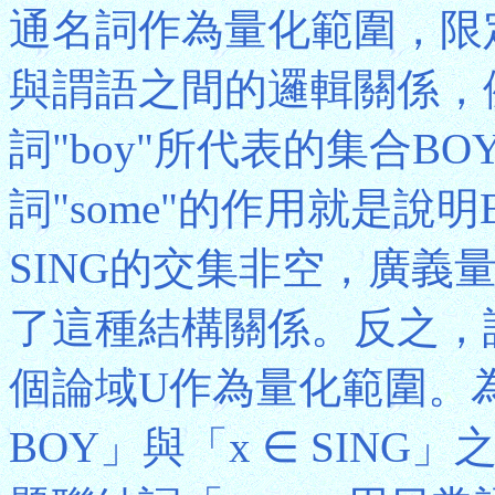
通名詞作為量化範圍，限
與謂語之間的邏輯關係，
詞"boy"所代表的集合B
詞"some"的作用就是說明
SING的交集非空，廣義
了這種結構關係。反之，
個論域U作為量化範圍。為
BOY」與「x ∈ SIN