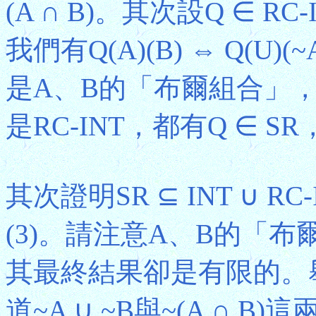
(A ∩ B)。其次設Q ∈ R
我們有Q(A)(B) ⇔ Q(U)(
是A、B的「布爾組合」，
是RC-INT，都有Q ∈ SR，即
其次證明SR ⊆ INT ∪ R
(3)。請注意A、B的「
其最終結果卻是有限的。
道~A ∪ ~B與~(A ∩