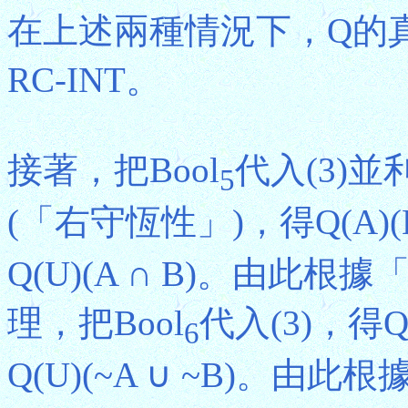
在上述兩種情況下，Q的真值
RC-INT。
接著，把Bool
代入(3)並利用
5
(「右守恆性」)，得Q(A)(B) 
Q(U)(A ∩ B)。由此根據
理，把Bool
代入(3)，得Q(A
6
Q(U)(~A ∪ ~B)。由此