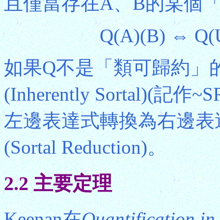
且僅當存在A、B的某個「布爾
Q(A)(B) ⇔ Q(
如果Q不是「類可歸約」
(Inherently Sortal
左邊表達式轉換為右邊表
(Sortal Reduction)。
2.2 主要定理
Keenan在
Quantification in 