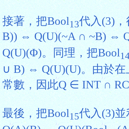
接著，把Bool
代入(3)，得
13
B)) ⇔ Q(U)(~A ∩ ~B) ⇔ Q
Q(U)(Φ)。同理，把Bool
1
∪ B) ⇔ Q(U)(U)
常數，因此Q ∈ INT ∩ RC
最後，把Bool
代入(3)並利
15