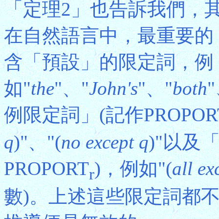
「定理2」也告訴我們，
在自然語言中，最重要的
含「預設」的限定詞，例
如"
the
"、"
John's
"、"
both
"
例限定詞」(記作PROPOR
q
)"、"(
no except q
)"以及
PROPORT
)，例如"(
all ex
r
數)。上述這些限定詞都