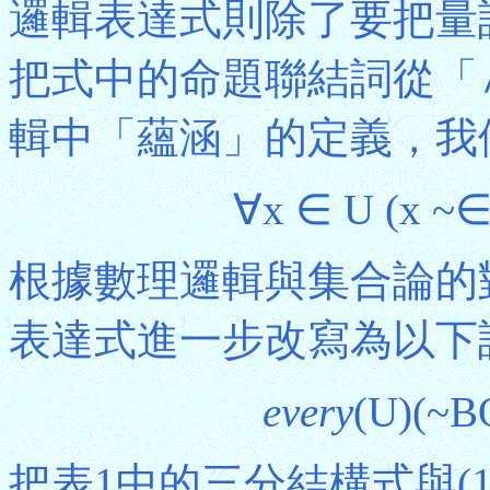
邏輯表達式則除了要把量
把式中的命題聯結詞從「
輯中「蘊涵」的定義，我
∀x ∈ U (x ~
根據數理邏輯與集合論的
表達式進一步改寫為以下
every
(U)(~B
把表1中的三分結構式與(1