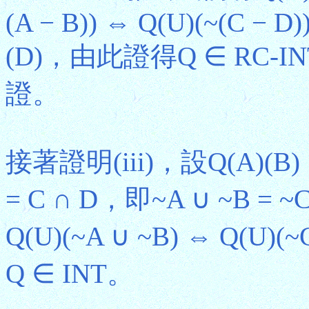
(A − B)) ⇔ Q(U)(~(C − D
(D)，由此證得Q ∈ RC-
證。
接著證明(iii)，設Q(A)(B) 
= C ∩ D，即~A ∪ ~B =
Q(U)(~A ∪ ~B) ⇔ Q(U)
Q ∈ INT。