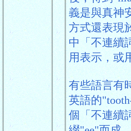
義是與真神
方式還表現
中「不連續
用表示，或
有些語言有
英語的"too
個「不連續詞根
綴"ee"而