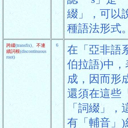
綴」，可以
種語法形式
6
跨綴
(transfix)、
不連
在「亞非語
續詞根
(discontinuous
root)
伯拉語)中
成，因而形
還須在這些
「詞綴」，
有「輔音」