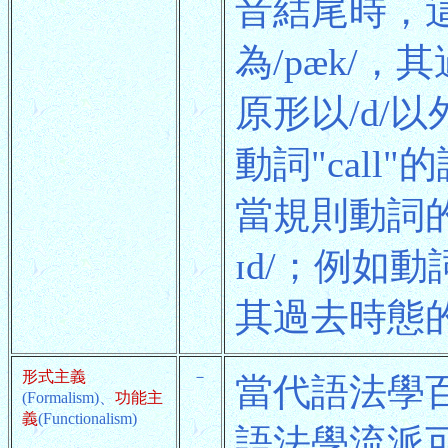
音結尾時，這
為/pæk/，
原形以/d/
動詞"call"
當規則動詞的
ɪd/；例如動詞
其過去時態的讀音
形式主義
－
當代語法學百
(Formalism)、
功能主
義
(Functionalism)
語法學流派