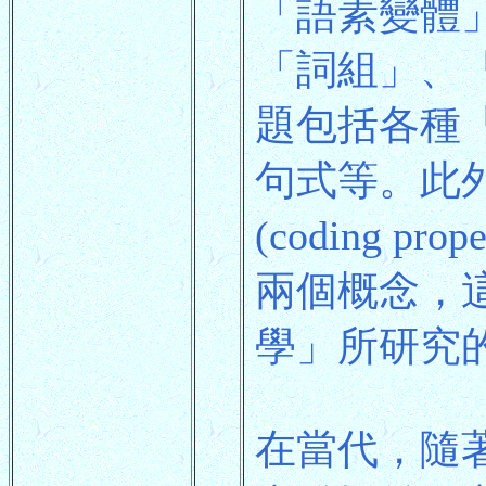
「語素變體
「詞組」、
題包括各種
句式等。此
(coding prop
兩個概念，
學」所研究
在當代，隨