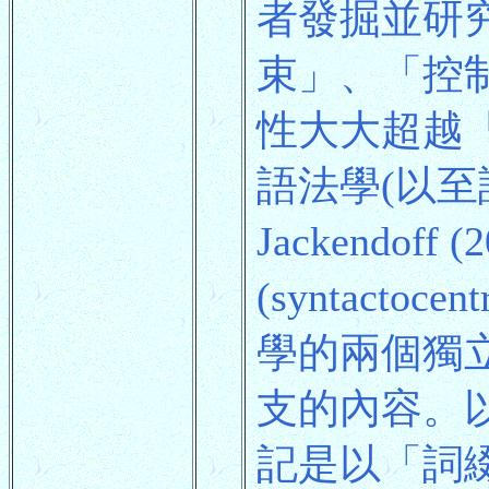
者發掘並研
束」、「控
性大大超越
語法學(以至語
Jackendo
(syntac
學的兩個獨
支的內容。
記是以「詞