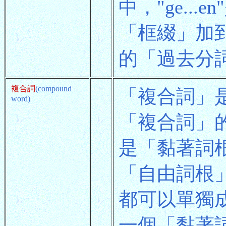
中，"ge.
「框綴」加到
的「過去分詞」
複合詞
(compound
－
「複合詞」
word)
「複合詞」
是「黏著詞
「自由詞根
都可以單獨
一個「黏著