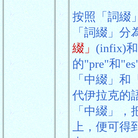
按照「詞綴
「詞綴」分
綴」
(infix)和
的"pre"
「中綴」和「
代伊拉克的語
「中綴」，把
上，便可得到"