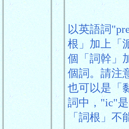
以英語詞"pr
根」加上「派生
個「詞幹」加上
個詞。請注
也可以是「黏
詞中，"ic"
「詞根」不