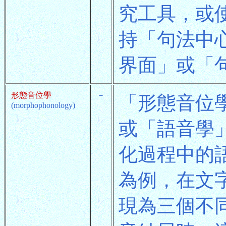
究工具，或
持「句法中
界面」或「
形態音位學
－
「形態音位學」
(morphophonology)
或「語音學」(
化過程中的
為例，在文字
現為三個不同