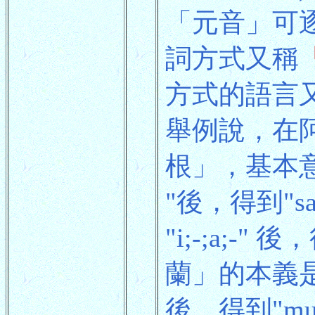
「元音」可
詞方式又稱
方式的語言
舉例說，在阿
根」，基本意思
"後，得到"
"i;-;a;-
蘭」的本義是與
後，得到"m