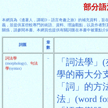
部分語
本網頁為《邊薯人，講呢D－語言奇趣之旅》的補充資料，旨在
義，並提供某些較專門的術語、資料、理論觀點，以及作者對
關係，請參閱本書。本網頁也提供有關詞匯在本書中被重點介
章
詞匯
數
詞法學
－
「詞法學」
(morphology)、
句法
學
(syntax)
學的兩大分
「詞」的方
法」(word