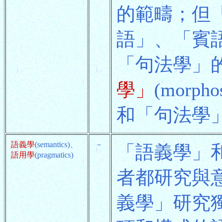
的範疇；但
語」、「賓
「句法學」
學」
(mor
和「句法學
語義學
(semantics)、
－
「語義學」
語用學
(pragmatics)
者都研究與
義學」研究