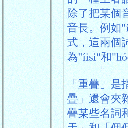
除了把某個
音長。例如"is
式，這兩個
為"íisi"和
「重疊」是
疊」還會夾
疊某些名詞
天」和「個