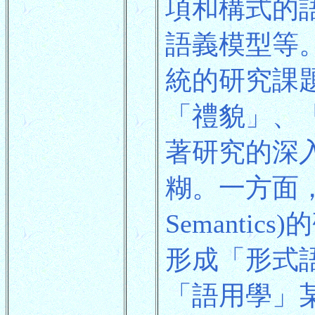
項和構式的
語義模型等
統的研究課
「禮貌」、
著研究的深
糊。一方面，
Semant
形成「形式語用學
「語用學」