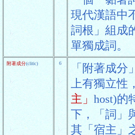
現代漢語中
詞根」組成
單獨成詞。
6
附著成分
(clitic)
「附著成分
上有獨立性
主」
host
下，「詞」
其「宿主」