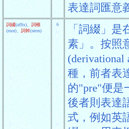
表達詞匯意
6
詞綴
(affix)、
詞根
「詞綴」是
(root)、
詞幹
(stem)
素」。按照
(derivational
種，前者表
的"pre"
後者則表達
式，例如英語