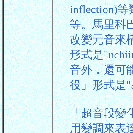
inflect
等。馬里科巴
改變元音來構
形式是"nch
音外，還可能改
役」形式是"sy
「超音段變
用變調來表