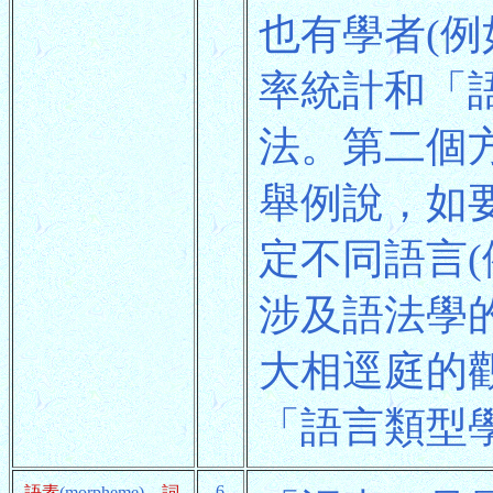
也有學者(例如H
率統計和「語言處
法。第二個
舉例說，如
定不同語言
涉及語法學
大相逕庭的
「語言類型
6
語素
(morpheme)、
詞