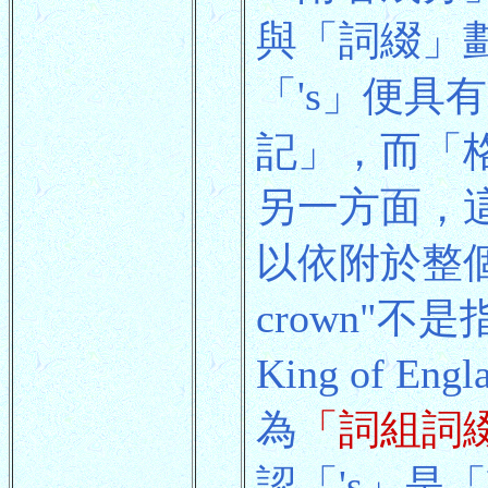
與「詞綴」
「's」便
記」，而「
另一方面，
以依附於整個名詞
crown"不是
King of 
為
「詞組詞
認「's」