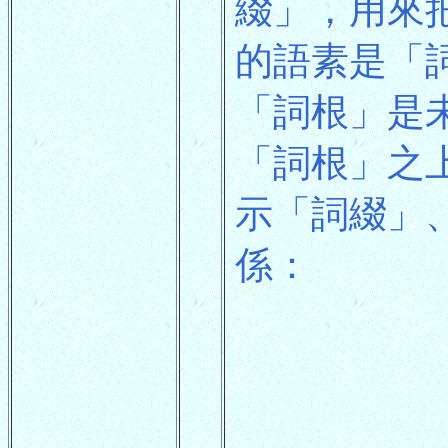
綴」，用來
的語素是「
「詞根」是
「詞根」之
示「詞綴」
係：