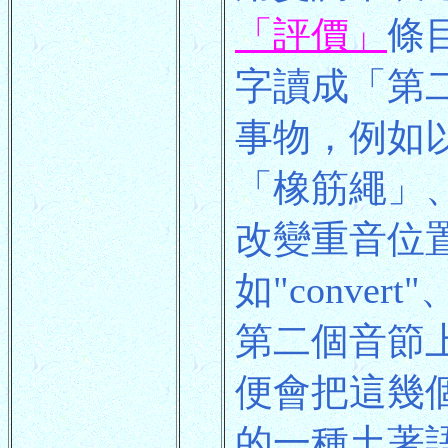
「評價」
條
字讀成「第
事物，例如
「橡筋繩」
改變重音位
如"convert
第二個音節
便會把這幾個
的一種土著