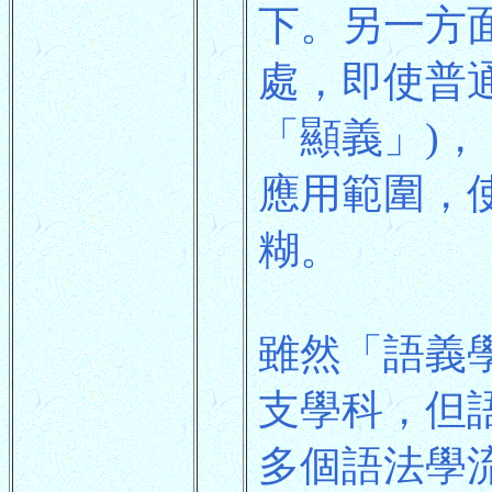
下。另一方
處，即使普
「顯義」)
應用範圍，
糊。
雖然「語義
支學科，但
多個語法學