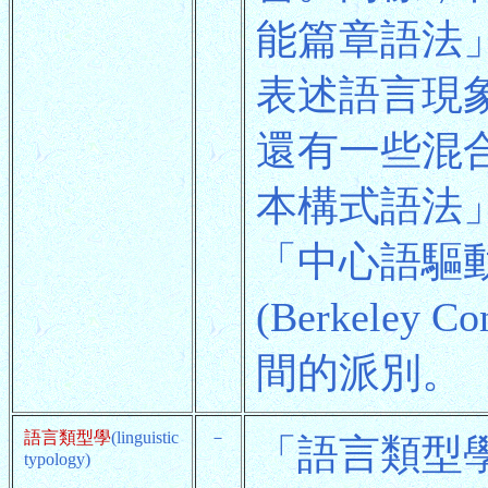
能篇章語法
表述語言現
還有一些混
本構式語法」(Si
「中心語驅
(Berkeley
間的派別。
語言類型學
(linguistic
－
「語言類型
typology)