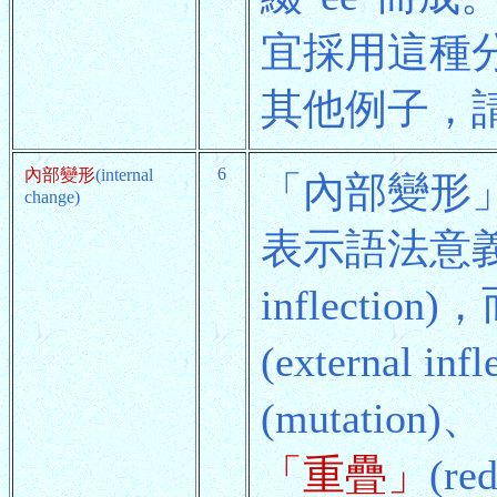
宜採用這種
其他例子，
6
內部變形
(internal
「內部變形
change)
表示語法意
inflect
(external
(mutation)、
「重疊」
(re