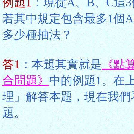
例題1
：現從A、B、C這
若其中規定包含最多1個A
多少種抽法？
答1
：本題其實就是
《點
合問題》
中的例題1。在
理」解答本題，現在我們
題。