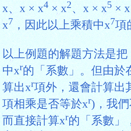
4
2
5
x、x × x
× x
、x × x
×
7
7
x
，因此以上乘積中x
項
以上例題的解題方法是把
r
中x
的「系數」。但由於
r
算出x
項外，還會計算出
r
項相乘是否等於x
)，我
r
而直接計算x
的「系數」