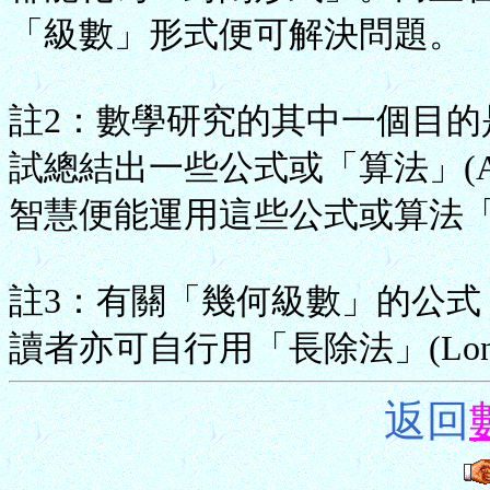
「級數」形式便可解決問題。
註2：數學研究的其中一個目
試總結出一些公式或「算法」(Al
智慧便能運用這些公式或算法
註3：有關「幾何級數」的公
讀者亦可自行用「長除法」(Long 
返回