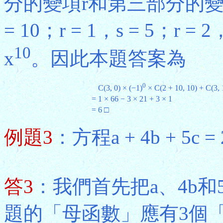
分的變項r和第三部分的變項
= 10；r = 1，s = 5；
10
x
。因此本題答案為
0
C(3, 0) × (−1)
× C(2 + 10, 10) + C(3, 
=
1 × 66 − 3 × 21 + 3 × 1
=
6 □
例題3
：方程a + 4b + 5
答3
：我們首先把a、4b
題的「母函數」應有3個「