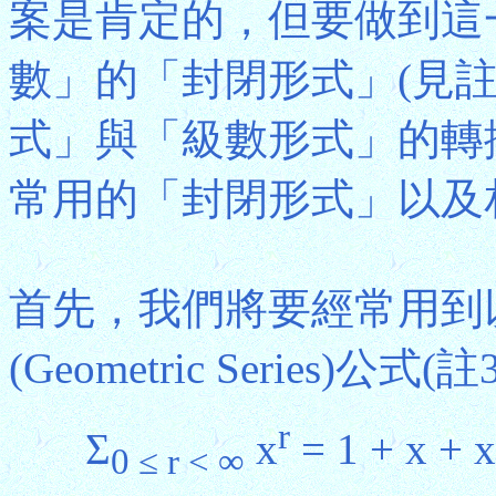
案是肯定的，但要做到這
數」的「封閉形式」(見註
式」與「級數形式」的轉
常用的「封閉形式」以及
首先，我們將要經常用到
(Geometric Series)公式(註
r
Σ
x
= 1 + x + x
0 ≤ r < ∞