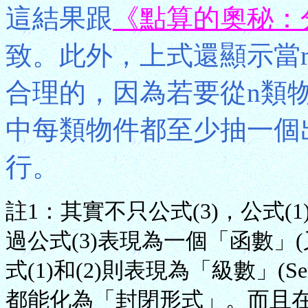
這結果跟
《點算的奧秘：
致。此外，上式還顯示當r
合理的，因為若要從n類
中每類物件都至少抽一個
行。
註1：其實不只公式(3)，公式(1)
過公式(3)表現為一個「函數」(又
式(1)和(2)則表現為「級數」(
都能化為「封閉形式」。而且