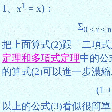
1
1、x
= x)：
Σ
0 ≤ r ≤ n
把上面算式(2)跟「二項式
定理和多項式定理
中的公
的算式(2)可以進一步濃
(1 +
以上的公式(3)看似很簡單，但其