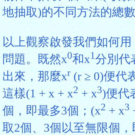
地抽取)的不同方法的總
以上觀察啟發我們如何用
0
1
問題。既然x
和x
分別代
r
出來，那麼x
(r ≥ 0
2
3
這樣(1 + x + x
+ x
)便代
2
3
個，即最多3個；(x
+ x
取2個、3個以至無限個，