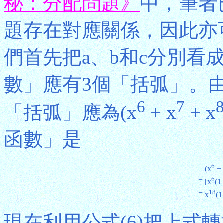
秘：分配問題》
中，筆者
題存在對應關係，因此亦
們首先把a、b和c分別看
數」應有3個「括弧」。由於規定6
6
7
「括弧」應為(x
+ x
+ x
函數」是
6
(x
+ 
6
=
[x
(1
18
=
x
(1
現在利用公式(6)把上式