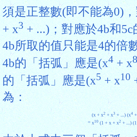
須是正整數(即不能為0)，對
3
+ x
+ ...)；對應於4b
4b所取的值只能是4的
4
4b的「括弧」應是(x
+ x
5
10
的「括弧」應是(x
+ x
+
為：
2
3
4
(x + x
+ x
+ ...) (x
+
10
2
=
x
(1 + x + x
+ ...) (