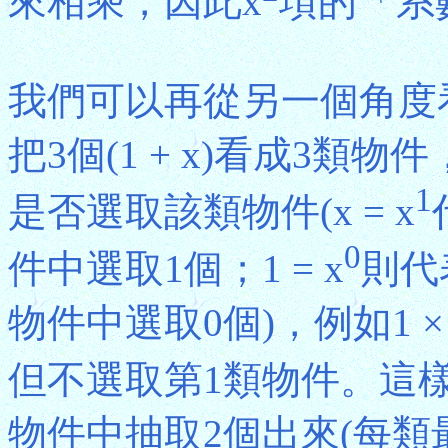
來相乘，因此x
項的「系
我們可以再從另一個角度
把3個(1 + x)看成3類物件
1
是否選取該類物件(x = x
0
件中選取1個；1 = x
則代
物件中選取0個)，例如1 ×
但不選取第1類物件。這樣
物件中抽取2個出來(每類