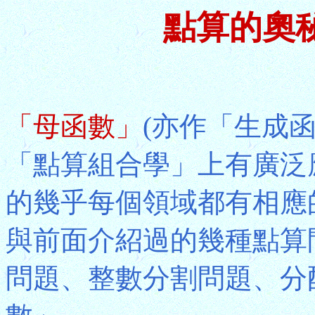
點算的奧
「母函數」
(亦作「生成函數」G
「點算組合學」上有廣泛
的幾乎每個領域都有相應
與前面介紹過的幾種點算
問題、整數分割問題、分