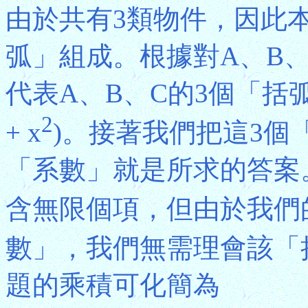
由於共有3類物件，因此
弧」組成。根據對A、B
代表A、B、C的3個「括弧」分別為
2
+ x
)。接著我們把這3個
「系數」就是所求的答案
含無限個項，但由於我們
數」，我們無需理會該「
題的乘積可化簡為