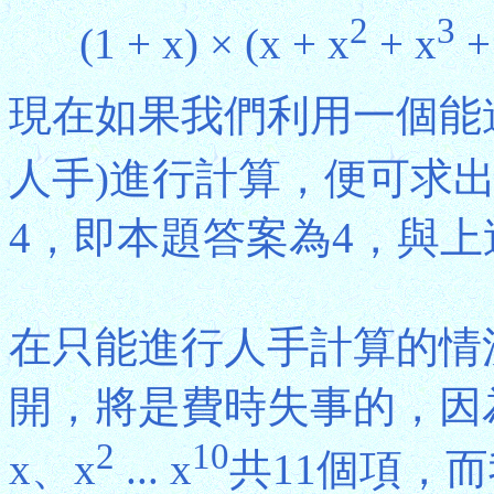
2
3
(1 + x) × (x + x
+ x
+
現在如果我們利用一個能
人手)進行計算，便可求出
4，即本題答案為4，與
在只能進行人手計算的情
開，將是費時失事的，因
2
10
x、x
... x
共11個項，