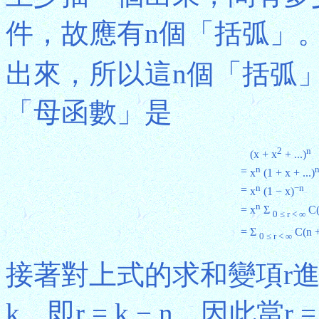
件，故應有n個「括弧」
出來，所以這n個「括弧」是(
「母函數」是
2
n
(x + x
+ ...)
n
=
x
(1 + x + ...)
n
−n
=
x
(1 − x)
n
=
x
Σ
C(n
0 ≤ r < ∞
=
Σ
C(n + 
0 ≤ r < ∞
接著對上式的求和變項r進行
k，即r = k − n。因此當