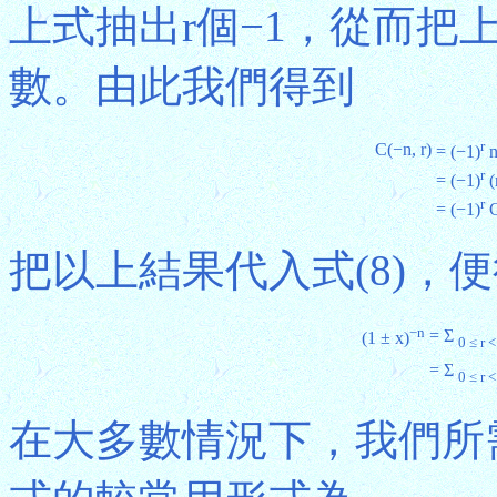
上式抽出r個−1，從而把
數。由此我們得到
r
C(−n, r)
= (−1)
n
r
= (−1)
(
r
= (−1)
C
把以上結果代入式(8)，
−n
= Σ
(1 ± x)
0 ≤ r 
= Σ
0 ≤ r 
在大多數情況下，我們所需要