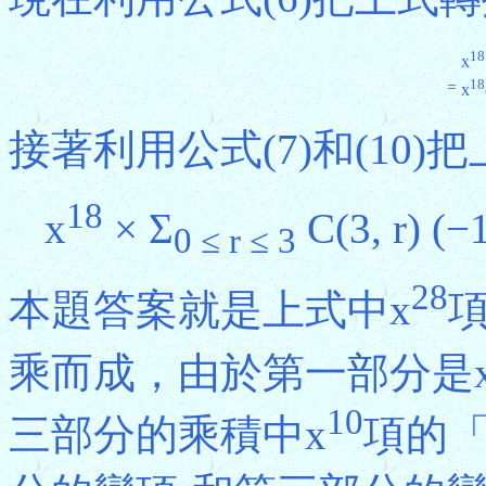
18
x
18
=
x
接著利用公式(7)和(10
18
x
× Σ
C(3, r) (−
0 ≤ r ≤ 3
28
本題答案就是上式中x
乘而成，由於第一部分是
10
三部分的乘積中x
項的