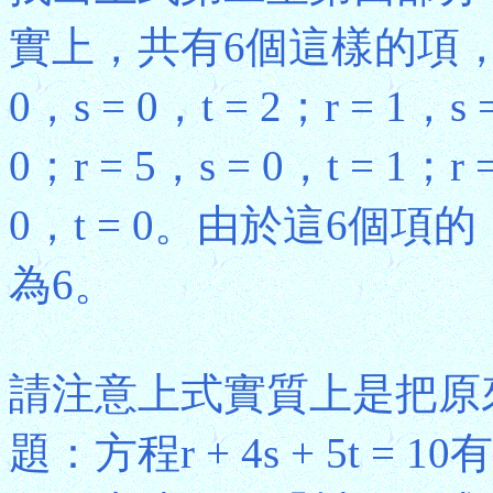
實上，共有6個這樣的項，即
0，s = 0，t = 2；r = 1，s 
0；r = 5，s = 0，t = 1；r 
0，t = 0。由於這6個
為6。
請注意上式實質上是把原
題：方程r + 4s + 5t = 