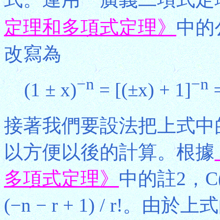
定理和多項式定理》
中的公
改寫為
−n
−n
(1 ± x)
= [(±x) + 1]
接著我們要設法把上式中的C
以方便以後的計算。根據
多項式定理》
中的註2，C(−n, 
(−n − r + 1) / r