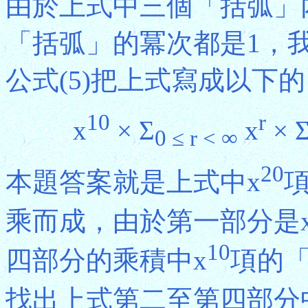
由於上式中三個「括弧」
「括弧」的冪次都是1，
公式(5)把上式寫成以下
10
r
x
× Σ
x
× 
0 ≤ r < ∞
20
本題答案就是上式中x
乘而成，由於第一部分是
10
四部分的乘積中x
項的
找出上式第二至第四部分