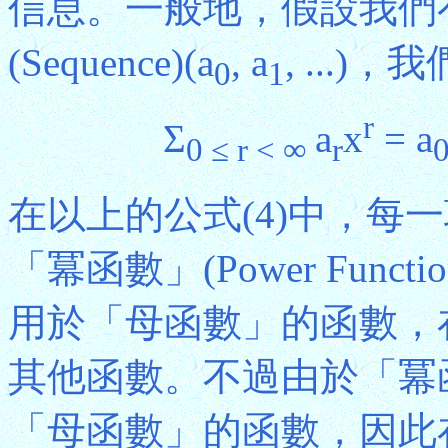
信息。一般地，假設我們
(Sequence)(a
, a
, ...
0
1
r
Σ
a
x
= a
0 ≤ r < ∞
r
在以上的公式(4)中，每
「冪函數」(Power Fun
用於「母函數」的函數，
其他函數。不過由於「冪
「母函數」的函數，因此