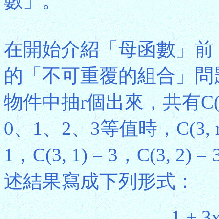
數」。
在開始介紹「母函數」前
的「不可重覆的組合」問
物件中抽r個出來，共有C(3
0、1、2、3等值時，C(3, 
1，C(3, 1) = 3，C(3, 2
述結果寫成下列形式：
1 + 3