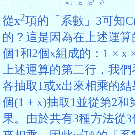
2
3
= 1 + 3x + 3x
+ x
2
從x
項的「系數」3可知C(3
的？這是因為在上述運算
個1和2個x組成的：1 × x × x
上述運算的第二行，我們看到
各抽取1或x出來相乘的結果，
個(1 + x)抽取1並從第2和
果。由於共有3種方法從3個(
2