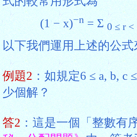
式的較常用形式為
−n
(1 − x)
= Σ
0 ≤ r <
以下我們運用上述的公式
例題2
：如規定6 ≤ a, b, c 
少個解？
答2
：這是一個「整數有