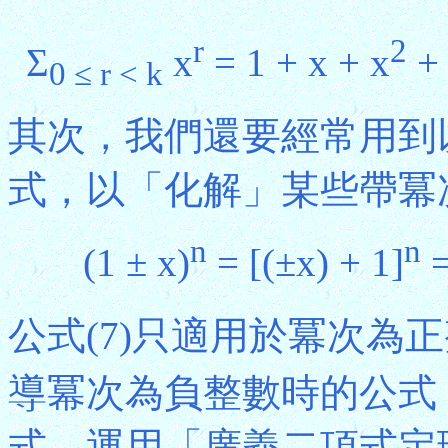
r
2
Σ
x
= 1 + x + x
+ 
0 ≤ r < k
其次，我們還要經常用到
式，以「化解」某些帶冪
n
n
(1 ± x)
= [(±x) + 1]
=
公式(7)只適用於冪次為正整
導冪次為負整數時的公式，即(
式。運用「廣義二項式定