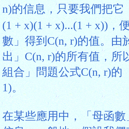
n)的信息，只要我們把它「展
(1 + x)(1 + x)...(1 
數」得到C(n, r)的值
出」C(n, r)的所有值
組合」問題公式C(n, r)
1)。
在某些應用中，「母函數