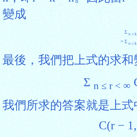
變成
Σ
n ≤ k
=
Σ
n ≤ k
最後，我們把上式的求和
Σ
C
n ≤ r < ∞
我們所求的答案就是上式
C(r − 1