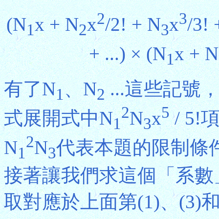
2
3
(N
x + N
x
/2! + N
x
/3! 
1
2
3
+ ...) × (N
x + N
1
有了N
、N
...這些記號，
1
2
2
5
式展開式中N
N
x
/ 5
1
3
2
N
N
代表本題的限制條
1
3
接著讓我們求這個「系數
取對應於上面第(1)、(3