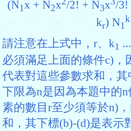
2
3
(N
x + N
x
/2! + N
x
/3! 
1
2
3
k
k
) N
r
1
請注意在上式中，r、k
..
1
必須滿足上面的條件c)，
代表對這些參數求和，其中
下限為n是因為本題中的
素的數目r至少須等於n)
和，其下標(b)-(d)是表示