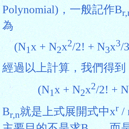
Polynomial)，一般記作B
r,
為
2
3
(N
x + N
x
/2! + N
x
/3
1
2
3
經過以上計算，我們得到
2
(N
x + N
x
/2! + N
1
2
r
B
就是上式展開式中x
/
r,n
主要目的不是求B
，而是