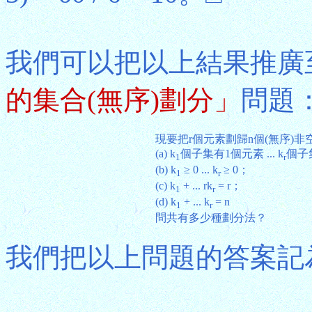
我們可以把以上結果推廣
的集合(無序)劃分」
問題
現要把r個元素劃歸n個(無序)
(a) k
個子集有1個元素 ... k
個子
1
r
(b) k
≥ 0 ... k
≥ 0；
1
r
(c) k
+ ... rk
= r；
1
r
(d) k
+ ... k
= n
1
r
問共有多少種劃分法？
我們把以上問題的答案記為