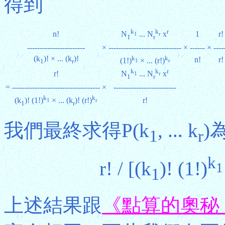
得到
k
k
r
n!
1
r!
N
... N
x
1
r
1
r
-----------------------
×
-----------------------------
×
------
×
----
(k
)! × ... (k
)!
k
k
n!
r!
(1!)
× ... (r!)
1
r
1
r
k
k
r
r!
N
... N
x
1
r
1
r
=
-----------------------------------
×
-------------------------
k
k
r!
(k
)! (1!)
× ... (k
)! (r!)
1
r
1
r
我們最終求得P(k
, ... k
)
1
r
k
r! / [(k
)! (1!)
1
1
上述結果跟
《點算的奧秘