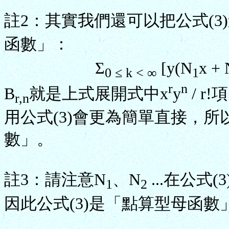
註2：其實我們還可以把公式(3
函數」：
Σ
[y(N
x + 
0 ≤ k < ∞
1
r
n
B
就是上式展開式中x
y
/ 
r,n
用公式(3)會更為簡單直接，
數」。
註3：請注意N
、N
...在公
1
2
因此公式(3)是「點算型母函