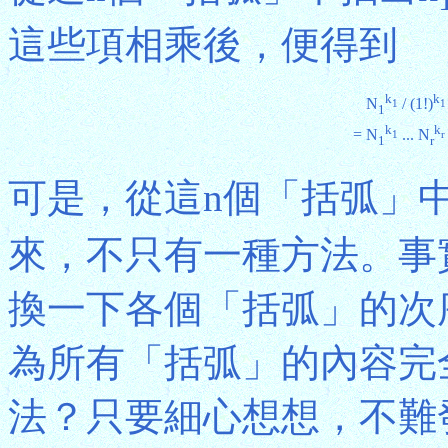
這些項相乘後，便得到
k
k
N
/ (1!)
1
1
1
k
k
=
N
... N
1
r
1
r
可是，從這n個「括弧」中
來，不只有一種方法。事
換一下各個「括弧」的次
為所有「括弧」的內容完
法？只要細心想想，不難