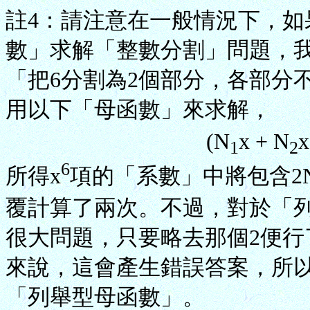
註4：請注意在一般情況下，
數」求解「整數分割」問題，
「把6分割為2個部分，各部分
用以下「母函數」來求解，
(N
x + N
x
1
2
6
所得x
項的「系數」中將包含2
覆計算了兩次。不過，對於「
很大問題，只要略去那個2便
來說，這會產生錯誤答案，所
「列舉型母函數」。