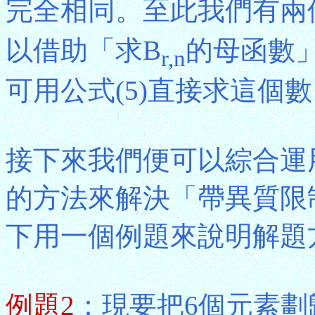
完全相同。至此我們有兩個
以借助「求B
的母函數」
r,n
可用公式(5)直接求這個
接下來我們便可以綜合運
的方法來解決「帶異質限
下用一個例題來說明解題
例題2
：現要把6個元素劃