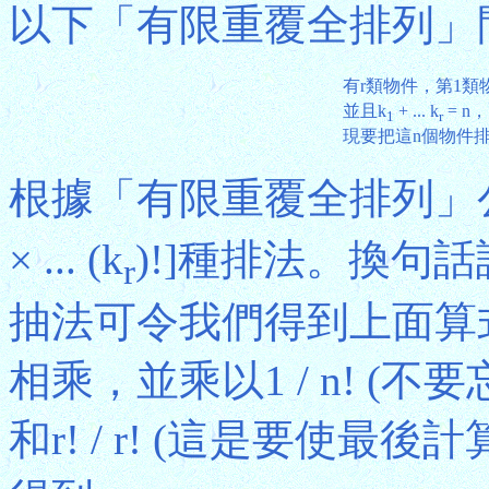
以下「有限重覆全排列」
有r類物件，第1類
並且k
+ ... k
= n，
1
r
現要把這n個物件
根據「有限重覆全排列」公式
× ... (k
)!]種排法。換句話說，
r
抽法可令我們得到上面算式
相乘，並乘以1 / n! (不要
和r! / r! (這是要使最