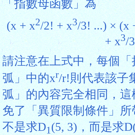
「指數母函數」為
2
3
(x + x
/2! + x
/3! ...) × (x
3
+ x
/3
請注意在上式中，每個「
r
弧」中的x
/r!則代表該
弧」的內容完全相同，這
免了「異質限制條件」所
不是求D
(5, 3)，而是求D
1