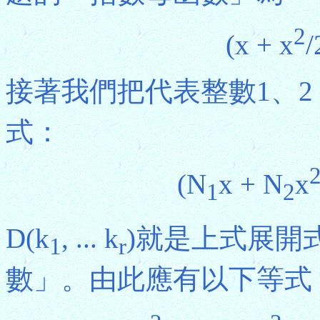
2
(x + x
/
接著我們把代表整數1、2 .
式：
(N
x + N
x
1
2
D(k
, ... k
)就是上式展開
1
r
數」。由此應有以下等式