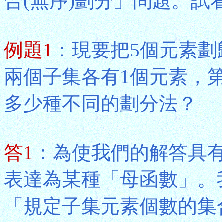
合(無序)劃分」問題。試
例題1
：現要把5個元素劃
兩個子集各有1個元素，
多少種不同的劃分法？
答1
：為使我們的解答具
表達為某種「母函數」。
「規定子集元素個數的集