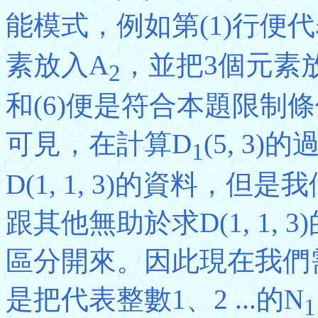
能模式，例如第(1)行便
素放入A
，並把3個元素
2
和(6)便是符合本題限制
可見，在計算D
(5, 3
1
D(1, 1, 3)的資料，
跟其他無助於求D(1, 1, 3)
區分開來。因此現在我們
是把代表整數1、2 ...的N
1