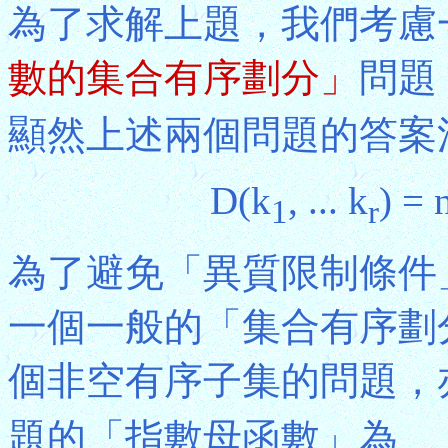
為了求解上題，我們考慮
數的集合有序劃分」
問題
顯然上述兩個問題的答案
D(k
, ... k
) = 
1
r
為了避免「異質限制條件
一個一般的「集合有序劃
個非空有序子集的問題，
題的「指數母函數」為