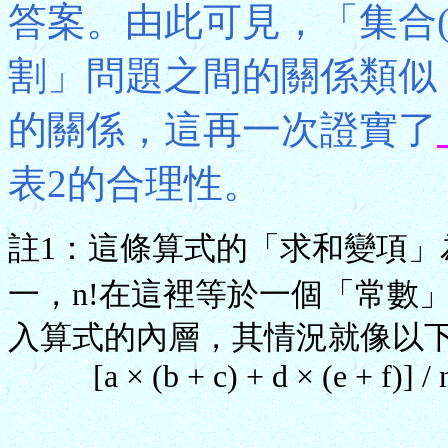
答案。由此可見，「集合(
割」問題之間的關係類似
的關係，這再一次證實了
表2的合理性。
註1：這條算式的「求和變項」為
一，n!在這裡等於一個「常數
入算式的內層，其情況就像以下
[a × (b + c) + d × (e + f)] /