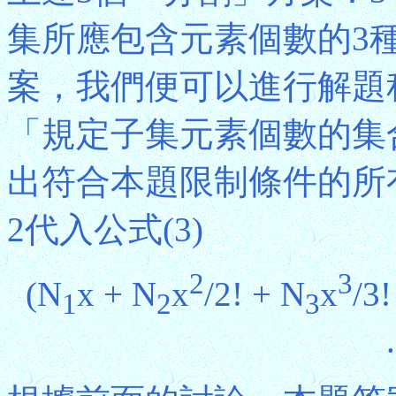
集所應包含元素個數的3
案，我們便可以進行解題
「規定子集元素個數的集
出符合本題限制條件的所有
2代入公式(3)
2
3
(N
x + N
x
/2! + N
x
/3!
1
2
3