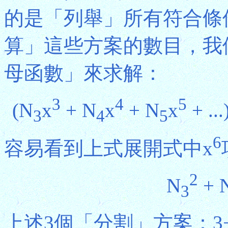
的是「列舉」所有符合條
算」這些方案的數目，我
母函數」來求解：
3
4
5
(N
x
+ N
x
+ N
x
+ ...
3
4
5
6
容易看到上式展開式中x
2
N
+ 
3
上述3個「分割」方案：3+