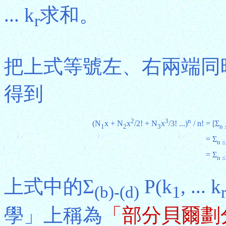
... k
求和。
r
把上式等號左、右兩端同時
得到
2
3
n
(N
x + N
x
/2! + N
x
/3! ...)
/ n!
= [Σ
1
2
3
n 
= Σ
n ≤
= Σ
n ≤
上式中的Σ
P(k
, ... k
(b)-(d)
1
學」上稱為
「部分貝爾劃