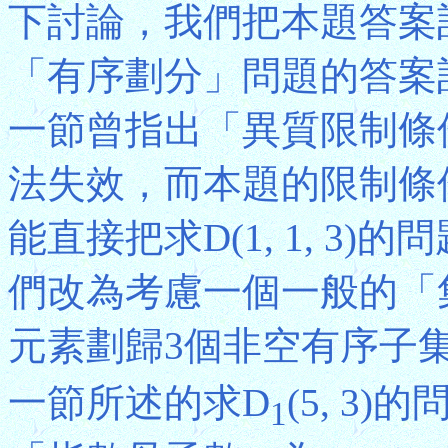
下討論，我們把本題答案記為P
「有序劃分」問題的答案記為D
一節曾指出「異質限制條
法失效，而本題的限制條
能直接把求D(1, 1, 3
們改為考慮一個一般的「
元素劃歸3個非空有序子
一節所述的求D
(5, 3
1