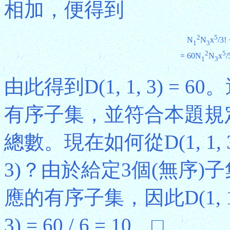
相加，便得到
2
5
N
N
x
/3!
1
3
2
5
=
60N
N
x
/
1
3
由此得到D(1, 1, 3) 
有序子集，並符合本題規
總數。現在如何從D(1, 1, 
3)？由於給定3個(無序)子
應的有序子集，因此D(1, 1, 3) =
3) = 60 / 6 = 10。□