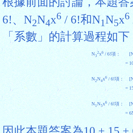
根據前面的討論，本題答
6
6
6!、N
N
x
/ 6!和N
N
x
2
4
1
5
「系數」的計算過程如下
2
6
N
x
/ 6!項：
[
3
=
1
6
N
N
x
/ 6!項：
[
2
4
=
1
6
N
N
x
/ 6!項：
[
1
5
=
6
因此本題答案為10 + 15 + 6