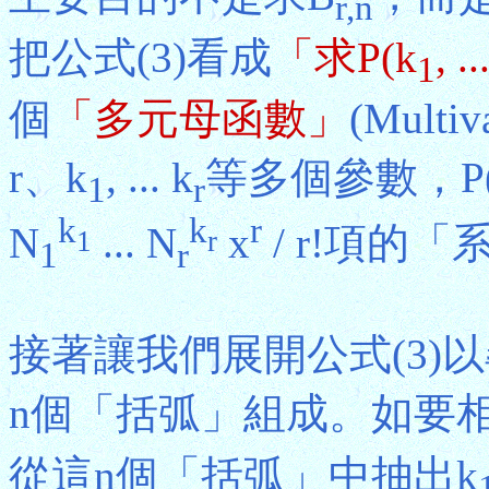
r,n
把公式(3)看成
「求P(k
, ..
1
個
「多元母函數」
(Multiv
r、k
, ... k
等多個參數，P(
1
r
k
k
r
N
... N
x
/ r!項的
1
r
1
r
接著讓我們展開公式(3)
n個「括弧」組成。如要
從這n個「括弧」中抽出k