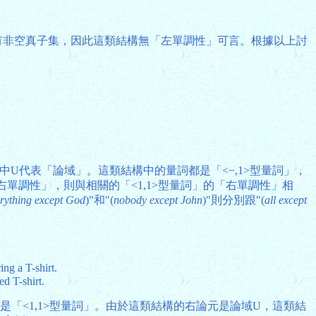
有非空真子集，因此這類結構無「左單調性」可言。根據以上討
中U代表「論域」。這類結構中的量詞都是「<−,1>型量詞」，
單調性」，則與相關的「<1,1>型量詞」的「右單調性」相
rything except God
)"和"(
nobody except John
)"則分別跟"(
all except
ng a T-shirt.
d T-shirt.
是「<1,1>型量詞」。由於這類結構的右論元是論域U，這類結