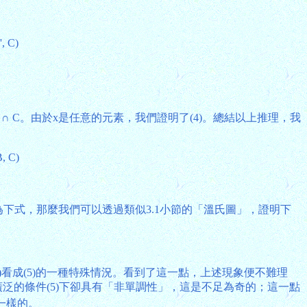
', C)
即x ∈ A' ∩ C。由於x是任意的元素，我們證明了(4)。總結以上推理，我
B, C)
為下式，那麼我們可以透過類似3.1小節的「溫氏圖」，證明下
3)看成(5)的一種特殊情況。看到了這一點，上述現象便不難理
廣泛的條件(5)下卻具有「非單調性」，這是不足為奇的；這一點
是一樣的。