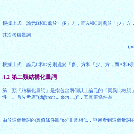
根據上式，論元B和D處於「多」方，而A和C則處於「少」方，
其次考慮量詞
(
pr
根據上式，論元C和D分別處於「多」方和「少」方，而A和B則
3.2 第二類結構化量詞
第二類「結構化量詞」是指包含兩個以上論元的「同異比較詞」，
性」。首先考慮"(
different ... than ...
)"，其真值條件為
s
由於這個量詞的真值條件跟"
no
"非常相似，容易看到這個量詞