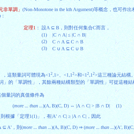
元非單調」
(Non-Monotone in the kth Argumen
)：
定理1
：
設A ⊆ B，則對任何集合C而言，
(1)
|C ∩ A| ≤ |C ∩ B|
(2)
C ∩ A ⊆ C ∩ B
(3)
C ∪ A ⊆ C ∪ B
2
2
2
2
，這類量詞可體現為<1
,1>、<1,1
>和<1
,1
>這三種論元結構
量詞」的「單調性」，其餘兩種結構類型的「單調性」可從這種結
這個量詞的真值條件為
(
more ... than ...
)(A, B)(C, D) ⇔ |A ∩ C| > |B ∩ D| (1)
理1(1)」，有|A' ∩ C| ≥ |A ∩ C|，因此
 ⊆ A'，則(
more ... than ...
)(A, B)(C, D) ⇒ (
more ... than ...
)(A', B)(C