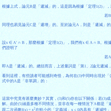
根據上式，論元B是「遞減」的，這是因為根據「定理1(2)」，若B' ⊆
若B
同理也易見論元C是「遞增」的。至於論元A，則是「遞減」的，以
設x ∈ A' ∩ B，那麼根據「定理1(2)」，我們有x ∈ A ∩ B。
們證明了
若A
即A是「遞減」的。總括而言，上述量詞是「第1、2論元遞減
看到這裡，有些讀者可能感到奇怪，為何在(3)中同時出現於「
式中的A是「非單調」的：
這當中究竟有甚麼奧妙？其實，(3)和(5)存在以下關係：若(3
解。由於(5)涵蓋多種不同情況，並非在每一種情況下A都是「
2
跟二次函數f(x) = x
在較小的「定義域」x ≤ 0內具有「遞減性」