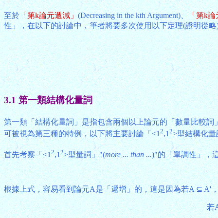
至於
「第k論元遞減」
(Decreasing in the kth Argument)、
「第k論
性」，在以下的討論中，筆者將要多次使用以下定理(證明從略
3.1 第一類結構化量詞
第一類「結構化量詞」是指包含兩個以上論元的「數量比較詞」
2
2
可被視為第三種的特例，以下將主要討論「<1
,1
>型結構化
2
2
首先考察「<1
,1
>型量詞」"(
more ... than ...
)"的「單調性」，
根據上式，容易看到論元A是「遞增」的，這是因為若A ⊆ A'，則根據「定
若A