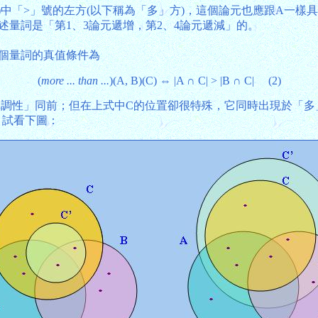
中「>」號的左方(以下稱為「多」方)，這個論元也應跟A一樣具
述量詞是「第1、3論元遞增，第2、4論元遞減」的。
這個量詞的真值條件為
(
more ... than ...
)(A, B)(C) ⇔ |A ∩ C| > |B ∩ C| (2)
「單調性」同前；但在上式中C的位置卻很特殊，它同時出現於「
。試看下圖：