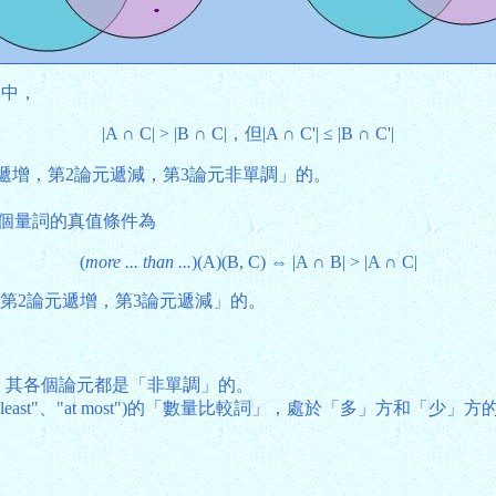
圖中，
|A ∩ C| > |B ∩ C|，但|A ∩ C'| ≤ |B ∩ C'|
遞增，第2論元遞減，第3論元非單調」的。
這個量詞的真值條件為
(
more ... than ...
)(A)(B, C) ⇔ |A ∩ B| > |A ∩ C|
第2論元遞增，第3論元遞減」的。
詞」，其各個論元都是「非單調」的。
s"、"at least"、"at most")的「數量比較詞」，處於「多