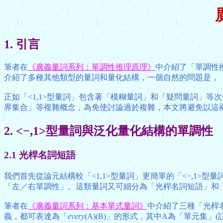
1. 引言
筆者在
《廣義量詞系列：單調性推理原理》
中介紹了「單調性推
介紹了多種其他類型的量詞和量化結構，一個自然的問題是，
正如「<1,1>型量詞」包含著「模糊量詞」和「疑問量詞」
界集合」等複雜概念，為免使討論過於複雜，本文將避免以這
2. <−,1>型量詞與泛化量化結構的單調性
2.1 光桿名詞短語
我們首先從論元結構較「<1,1>型量詞」更簡單的「<−,1>
「左／右單調性」。這類量詞又可細分為「光桿名詞短語」和
筆者在
《廣義量詞系列：基本單式量詞》
中介紹了三種「光桿
義，都可表達為「
every
(A)(B)」的形式，其中A為「單元集」(