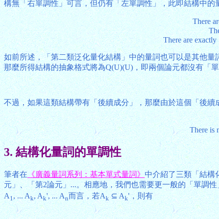
構無「右單調性」可言，但仍有「左單調性」，此即結構中的
There ar
The
There are exactly
如前所述，「第二類泛化量化結構」中的量詞也可以是其他量
那麼所得結構的抽象格式將為Q(U)(U)，即兩個論元都沒有
不過，如果這類結構帶有「後續成分」，那麼由於這個「後續
There is 
3. 結構化量詞的單調性
筆者在
《廣義量詞系列：基本單式量詞》
中介紹了三類「結構
元」、「第2論元」...。相應地，我們也需要更一般的「單調性
A
, ... A
, A
', ... A
而言，若A
⊆ A
'，則有
1
k
k
n
k
k