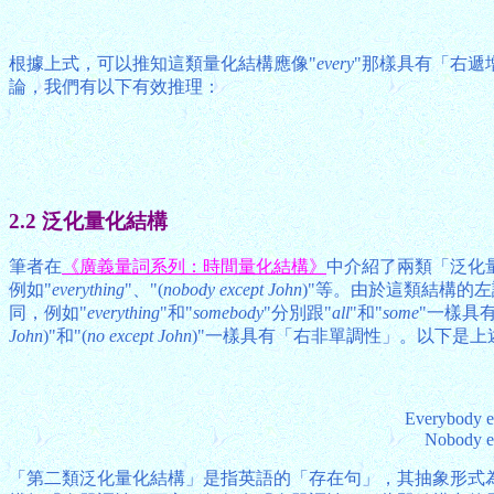
根據上式，可以推知這類量化結構應像"
every
"那樣具有「右遞
論，我們有以下有效推理：
2.2 泛化量化結構
筆者在
《廣義量詞系列：時間量化結構》
中介紹了兩類「泛化量
例如"
everything
"、"(
nobody except John
)"等。由於這類結構的
同，例如"
everything
"和"
somebody
"分別跟"
all
"和"
some
"一樣具
John
)"和"(
no except John
)"一樣具有「右非單調性」。以下是
Everybody ex
Nobody ex
「第二類泛化量化結構」是指英語的「存在句」，其抽象形式為Q