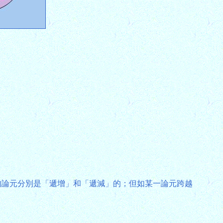
」方和「少」方的論元分別是「遞增」和「遞減」的；但如某一論元跨越