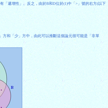
有「遞增性」。反之，由於B和D位於(1)中「>」號的右方(以下
多」方和「少」方中，由此可以推斷這個論元很可能是「非單