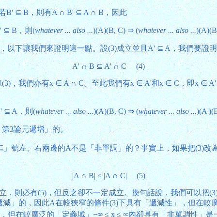
 B，則有A ∩ B' ⊆ A ∩ B，因此
' ⊆ B，則(
whatever ... also ...
)(A)(B, C) ⇒ (
whatever ... also ...
)(A)(B
下讓我們來證明這一點。設(3)成立並且A' ⊆ A，我們要證明
A' ∩ B ⊆ A' ∩ C (4)
根據(3)，我們亦有x ∈ A ∩ C。至此我們有x ∈ A'和x ∈ C，
' ⊆ A，則(
whatever ... also ...
)(A)(B, C) ⇒ (
whatever ... also ...
)(A')(
，第3論元遞增」的。
⊆」號左、右兩邊的A不是「非單調」的？事實上，如果把(3)改
|A ∩ B| ≤ |A ∩ C| (5)
)成立，則必有(5)，但反之卻不一定成立。換句話說，我們可以把(
遞減」的，因此A在較狹窄的條件(3)下具有「遞減性」，但在較
，但在較廣泛的「定義域」−∞ ≤ x ≤ ∞內卻具有「非單調性」