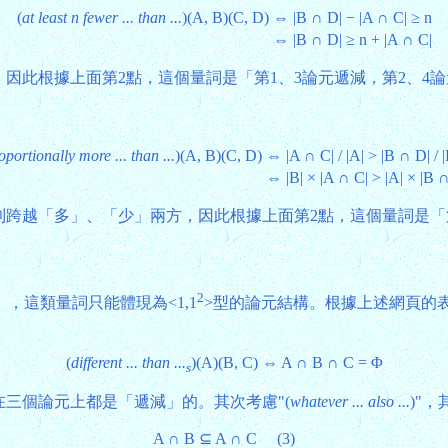
(
at least n fewer ... than ...
)(A, B)(C, D)
⇔ |B ∩ D| − |A ∩ C| ≥ n
⇔ |B ∩ D| ≥ n + |A ∩ C|
因此根據上面第2點，這個量詞是「第1、3論元遞減，第2、4
oportionally more ... than ...
)(A, B)(C, D)
⇔ |A ∩ C| / |A| > |B ∩ D| / |
⇔ |B| × |A ∩ C| > |A| × |B 
跨越「多」、「少」兩方，因此根據上面第2點，這個量詞是「第1
2
這類量詞只能體現為<1,1
>型的論元結構。根據上述網頁的
(
different ... than ...
)(A)(B, C) ⇔ A ∩ B ∩ C = Φ
s
在三個論元上都是「遞減」的。其次考慮"(
whatever ... also ...
)"
A ∩ B ⊆ A ∩ C (3)