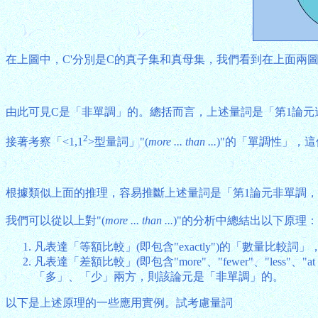
在上圖中，C'分別是C的真子集和真母集，我們看到在上面兩
由此可見C是「非單調」的。總括而言，上述量詞是「第1論元
2
接著考察「<1,1
>型量詞」"(
more ... than ...
)"的「單調性」，
根據類似上面的推理，容易推斷上述量詞是「第1論元非單調，
我們可以從以上對"(
more ... than ...
)"的分析中總結出以下原理：
凡表達「等額比較」(即包含"exactly")的「數量比較
凡表達「差額比較」(即包含"more"、"fewer"、"les
「多」、「少」兩方，則該論元是「非單調」的。
以下是上述原理的一些應用實例。試考慮量詞