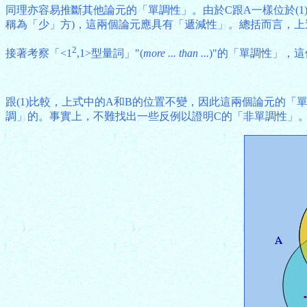
同理亦容易推斷其他論元的「單調性」。由於C跟A一樣位於(1)
稱為「少」方)，這兩個論元應具有「遞減性」。總括而言，上
2
接著考察「<1
,1>型量詞」"(
more ... than ...
)"的「單調性」，
跟(1)比較，上式中的A和B的位置不變，因此這兩個論元的
調」的。事實上，不難找出一些反例以證明C的「非單調性」