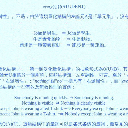
every
({j})(STUDENT)
增性」。不過，由於這類量化結構的左論元A是「單元集」，沒
John是男生。 ⇒ John是學生。
牛是素食動物。 ⇒ 牛是動物。
跑步是一種帶氧運動。 ⇒ 跑步是一種運動。
化結構」，「第一類泛化量化結構」的抽象形式為Q(U)(B)，其
左論元U相當於一個常項，這類結構無「左單調性」可言。至於「右
有「右遞增性」；"
nothing
"跟"
no
"一樣具有「右遞減性」，而"(
eve
上述結構的一些有效及無效推理的實例：
Somebody is running quickly. ⇒ Somebody is running.
Nothing is visible. ⇒ Nothing is clearly visible.
cept John is wearing a red T-shirt. ~⇒ Everybody except John is weari
cept John is wearing a T-shirt. ~⇒ Nobody except John is wearing a re
(A)(U)。這類結構中的量詞可以是各式各樣的量詞，最常見的