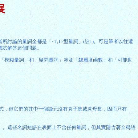
展
論的量詞全都是「<1,1>型量詞」(註1)。可是筆者以往還
嘗試解答這個問題。
於「模糊量詞」和「疑問量詞」涉及「隸屬度函數」和「可能世
)的形式，但它們的其中一個論元沒有真子集或真母集，因而只有
」。這些名詞短語在表面上不含任何量詞，但其實隱含著全稱語