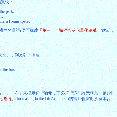
的實例：
the park.
ict.
rthern Hemishpere.
構中的量詞(從而構成
「第一、二類混合泛化量化結構」
)的話，
調性」，例見以下推理：
f the bus.
左」／「右」來標示這些論元，而必須把這些論元稱為「第1論
元遞增」
(Increasing in the kth Argument)的當且僅當對所有集合