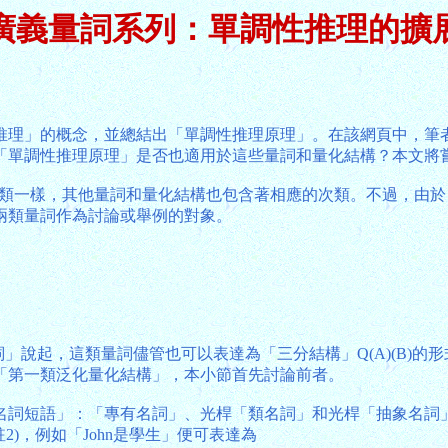
廣義量詞系列：單調性推理的擴
理」的概念，並總結出「單調性推理原理」。在該網頁中，筆者所討
「單調性推理原理」是否也適用於這些量詞和量化結構？本文將
等次類一樣，其他量詞和量化結構也包含著相應的次類。不過，由
兩類量詞作為討論或舉例的對象。
型量詞」說起，這類量詞儘管也可以表達為「三分結構」Q(A)(B
「第一類泛化量化結構」，本小節首先討論前者。
名詞短語」：「專有名詞」、光桿「類名詞」和光桿「抽象名詞
註2)，例如「John是學生」便可表達為