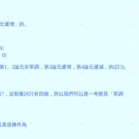
論元遞增」的。
B|
∩ D|
、2論元非單調，第3論元遞增，第4論元遞減」的(註3)。
表7，這類量詞只有四個，所以我們可以逐一考察其「單調
，其真值條件為