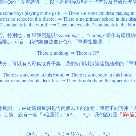
量詞Q的「左單調性」。以下是這類結構的一些有效及無效推理
e some boys playing in the park. ⇒ There are some children playing in 
re is no school in this district. ⇒ There is no primary school in this distr
 7 continents in the world. ~⇒ There are exactly 7 continents in the No
詞。特別地，如果我們是以"
something
" 、 "
nothing
"等作為這類結
「單調性」可言，我們將無法進行任何「單調性推理」：
There is nothing. ⇒ There is ???
成分」可以有真母集或真子集，我們仍可以談論這類結構的「單
There is somebody in this room. ⇒ There is somebody in this house.
nobody on the double deck bus. ⇒ There is nobody on the upper deck o
化量詞」，由於這類量詞包含兩個以上的論元，我們不能再用「
」定義。設有一個「n位量詞」Q(A
, ... A
)，我們說Q是
「第k論
1
n
Q(A
, ... A
, ... A
) ⇒ Q(A
, ... A
', ... A
)
1
k
n
1
k
n