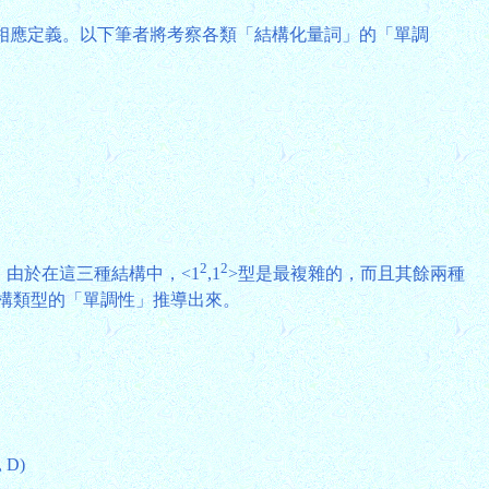
t)等概念，也可作出相應定義。以下筆者將考察各類「結構化量詞」的「單調
2
2
。由於在這三種結構中，<1
,1
>型是最複雜的，而且其餘兩種
構類型的「單調性」推導出來。
, D)