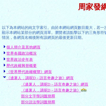
周家發
以下為本網站的純文字索引。由於本網站網頁數目龐大，若一
顯示本網站某部分的網頁清單。瀏覽者請點擊以下的三角形符
情況，各網頁名稱後附有該網頁的最後更新日期。
個人簡介及其他網頁
世界各國政治概況
世界政治史年表
歷代政權興替概要
《世界歷代政權概覽》網頁
《邊薯人，講呢D－語言奇趣之旅》網頁
《邊薯人，講呢D－語言奇趣之旅》網頁
《邊薯人，講呢D－語言奇趣之旅》
部分文字學詞匯簡釋
部分語法學詞匯簡釋