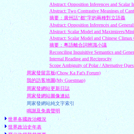
Abstract: Opposition Inferences and Scalar I
Abstract: Two Contrastive Meanings of Can
摘要：廣州話"都"字的兩種對立語義
Abstract: Opposition Inferences and General
Abstract: Scalar Model and Maximizers/Min
Abstract: Scalar Model and Chinese Climax 
摘要：粵語離合詞辨識小議
Reconciling Inquisitive Semantics and Gener
Internal Reading and Reciprocity
Scope Ambiguity of Polar / Alternative Ques
周家發留言板(Chow Ka Fat's Forum)
我的訪客地圖(My Guestmap)
周家發網站更新日誌
周家發網站圖像連結
周家發網站純文字索引
鳴謝及免責聲明
世界各國政治概況
世界政治史年表