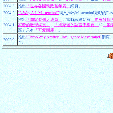
2004.3
推出
「世界各國執政黨年表」
網頁。
2004.2
"3-Way A.I. Mastermind"
網頁推出Mastermind遊戲的Fl
推出
「周家發個人網頁」
。當時該網站有
「周家發個
2004.1
家發的數學網頁」
、
「周家發的語言學網頁」
和
「消
區」只有
「可愛圖庫」
。
推出
"Three-Way Artificial Intelligence Mastermind"
網頁。
2002.9
本。