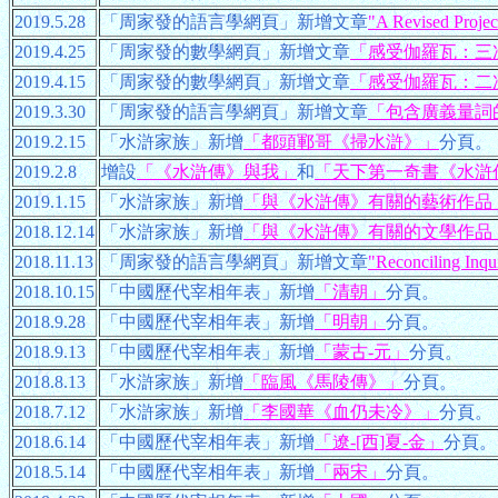
2019.5.28
「周家發的語言學網頁」新增文章
"A Revised Projec
2019.4.25
「周家發的數學網頁」新增文章
「感受伽羅瓦：三
2019.4.15
「周家發的數學網頁」新增文章
「感受伽羅瓦：二
2019.3.30
「周家發的語言學網頁」新增文章
「包含廣義量詞
2019.2.15
「水滸家族」新增
「都頭鄆哥《掃水滸》」
分頁。
2019.2.8
增設
「《水滸傳》與我」
和
「天下第一奇書《水滸
2019.1.15
「水滸家族」新增
「與《水滸傳》有關的藝術作品
2018.12.14
「水滸家族」新增
「與《水滸傳》有關的文學作品
2018.11.13
「周家發的語言學網頁」新增文章
"Reconciling Inqu
2018.10.15
「中國歷代宰相年表」新增
「清朝」
分頁。
2018.9.28
「中國歷代宰相年表」新增
「明朝」
分頁。
2018.9.13
「中國歷代宰相年表」新增
「蒙古-元」
分頁。
2018.8.13
「水滸家族」新增
「臨風《馬陵傳》」
分頁。
2018.7.12
「水滸家族」新增
「李國華《血仍未冷》」
分頁。
2018.6.14
「中國歷代宰相年表」新增
「遼-[西]夏-金」
分頁。
2018.5.14
「中國歷代宰相年表」新增
「兩宋」
分頁。