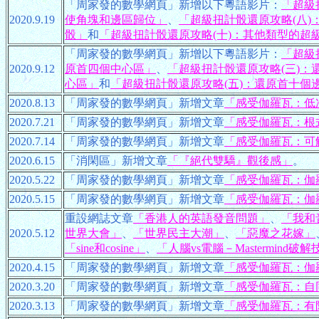
「周家發的數學網頁」新增以下粵語影片：
「超級
2020.9.19
使角塊和邊區歸位」
、
「超級扭計骰還原攻略(八)
骰」
和
「超級扭計骰還原攻略(十)：其他類型的超
「周家發的數學網頁」新增以下粵語影片：
「超級
2020.9.12
原首四個中心區」
、
「超級扭計骰還原攻略(三)：
心區」
和
「超級扭計骰還原攻略(五)：還原首十個
2020.8.13
「周家發的數學網頁」新增文章
「感受伽羅瓦：低
2020.7.21
「周家發的數學網頁」新增文章
「感受伽羅瓦：根
2020.7.14
「周家發的數學網頁」新增文章
「感受伽羅瓦：可
2020.6.15
「消閑區」新增文章
「『絕代雙驕』觀後感」
。
2020.5.22
「周家發的數學網頁」新增文章
「感受伽羅瓦：伽
2020.5.15
「周家發的數學網頁」新增文章
「感受伽羅瓦：伽
重設網誌文章
「香港人的英語發音問題」
、
「我和
2020.5.12
世界大會」
、
「世界民主大潮」
、
「惡魔之花嫁」
「sine和cosine」
、
「人腦vs電腦－Mastermind破
2020.4.15
「周家發的數學網頁」新增文章
「感受伽羅瓦：伽
2020.3.20
「周家發的數學網頁」新增文章
「感受伽羅瓦：自
2020.3.13
「周家發的數學網頁」新增文章
「感受伽羅瓦：有