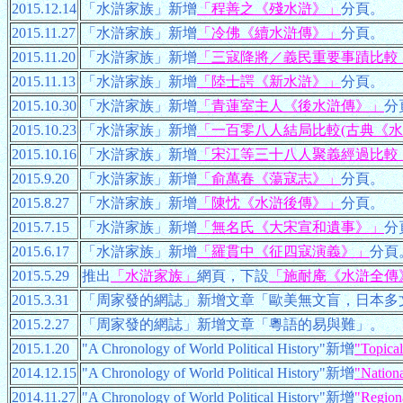
2015.12.14
「水滸家族」新增
「程善之《殘水滸》」
分頁。
2015.11.27
「水滸家族」新增
「冷佛《續水滸傳》」
分頁。
2015.11.20
「水滸家族」新增
「三寇降將／義民重要事蹟比較
2015.11.13
「水滸家族」新增
「陸士諤《新水滸》」
分頁。
2015.10.30
「水滸家族」新增
「青蓮室主人《後水滸傳》」
分
2015.10.23
「水滸家族」新增
「一百零八人結局比較(古典《水滸
2015.10.16
「水滸家族」新增
「宋江等三十八人聚義經過比較
2015.9.20
「水滸家族」新增
「俞萬春《蕩寇志》」
分頁。
2015.8.27
「水滸家族」新增
「陳忱《水滸後傳》」
分頁。
2015.7.15
「水滸家族」新增
「無名氏《大宋宣和遺事》」
分
2015.6.17
「水滸家族」新增
「羅貫中《征四寇演義》」
分頁
2015.5.29
推出
「水滸家族」
網頁，下設
「施耐庵《水滸全傳
2015.3.31
「周家發的網誌」新增文章「歐美無文盲，日本多
2015.2.27
「周家發的網誌」新增文章「粵語的易與難」。
2015.1.20
"A Chronology of World Political History"新增
"Topical
2014.12.15
"A Chronology of World Political History"新增
"Nationa
2014.11.27
"A Chronology of World Political History"新增
"Region