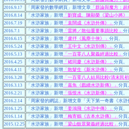
2016.9.17
「周家發的數學網頁」新增文章
「群論與魔方：超
2016.8.14
「水滸家族」新增
「劉寶成、陳顯榮《梁山小將》
2016.7.19
「水滸家族」新增
「袁闊成《水滸外傳》」
分頁。
2016.7.1
「水滸家族」新增
「雷將／散仙重要事蹟比較」
分
2016.6.15
「水滸家族」新增
「盧抒《風塵十俠》」
分頁。
2016.5.24
「水滸家族」新增
「王中文《水滸別傳》」
分頁。
2016.5.13
「水滸家族」新增
「一百零八人聚義經過比較」
分
2016.4.25
「水滸家族」新增
「褚同慶《水滸新傳》」
分頁。
2016.4.11
「水滸家族」新增
「散髮生《新水滸傳》」
分頁。
2016.3.28
「水滸家族」新增
「一百零八人結局比較(清末民初
2016.3.13
「水滸家族」新增
「嘉魚《戲續水滸新傳》」
分頁
2016.2.21
「水滸家族」新增
「張恨水《水滸新傳》」
分頁。
2016.2.14
「周家發的網誌」新增文章「天下第一奇書《水滸傳
2016.1.25
「水滸家族」新增
「姜鴻飛《水滸中傳》」
分頁。
2016.1.14
「水滸家族」新增
「梅寄鶴《古本水滸傳》」
分頁
2015.12.25
「水滸家族」新增
「梁山餘眾聚義經過比較」
分頁