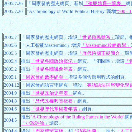
2005.7.26
「周家發的歷史網頁」新增
「殖民體系一覽表」
網
2005.7.20
"A Chronology of World Political History"新增
"500 - 1
2005.7
「周家發的歷史網頁」增設
「世界殖民體系」
環節。
2005.6
「人工智能Mastermind」增設
「Mastermind攻略教學」
2005.5
「周家發的歷史網頁」增設
「歷代跨國王朝簡介」
環
2005.4
推出
「世界各國政治概況」
網頁。「消閑區」增設
「
2005.2
推出
「世界各國議會年表」
網頁。
2005.1
「周家發的數學網頁」
增設多個含應用程式的網頁。
2004.12
「周家發的語言學網頁」增設
「英語語法詞尾變化學
2004.9
推出
「世界政治史年表」
網頁。
2004.8
推出
「歷代政權興替概要」
網頁。
2004.6
推出
「世界歷代掌權者年表」
網頁。
推出
"A Chronology of the Ruling Parties in the World"
網
2004.5
「小說評論」
環節。
2004.4
增設
「周家發留言板」
和
「訪客地圖」
。推出
「人工智能