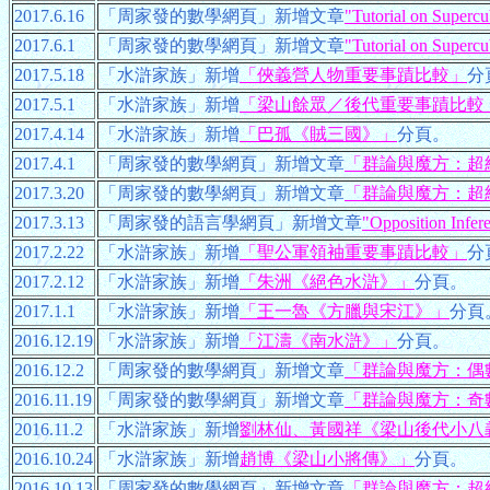
2017.6.16
「周家發的數學網頁」新增文章
"Tutorial on Superc
2017.6.1
「周家發的數學網頁」新增文章
"Tutorial on Supercu
2017.5.18
「水滸家族」新增
「俠義營人物重要事蹟比較」
分
2017.5.1
「水滸家族」新增
「梁山餘眾／後代重要事蹟比較
2017.4.14
「水滸家族」新增
「巴孤《賊三國》」
分頁。
2017.4.1
「周家發的數學網頁」新增文章
「群論與魔方：超
2017.3.20
「周家發的數學網頁」新增文章
「群論與魔方：超
2017.3.13
「周家發的語言學網頁」新增文章
"Opposition Infer
2017.2.22
「水滸家族」新增
「聖公軍領袖重要事蹟比較」
分
2017.2.12
「水滸家族」新增
「朱洲《絕色水滸》」
分頁。
2017.1.1
「水滸家族」新增
「王一魯《方臘與宋江》」
分頁
2016.12.19
「水滸家族」新增
「江濤《南水滸》」
分頁。
2016.12.2
「周家發的數學網頁」新增文章
「群論與魔方：偶
2016.11.19
「周家發的數學網頁」新增文章
「群論與魔方：奇
2016.11.2
「水滸家族」新增
劉林仙、黃國祥《梁山後代小八
2016.10.24
「水滸家族」新增
趙博《梁山小將傳》」
分頁。
2016.10.13
「周家發的數學網頁」新增文章
「群論與魔方：超