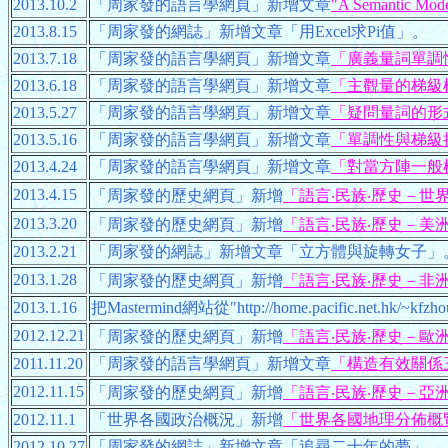
2013.10.2
「周家發的語言學網頁」新增文章
"A Semantic Model 
2013.8.15
「周家發的網誌」新增文章「用Excel求Pi值」。
2013.7.18
「周家發的語言學網頁」新增文章
「廣義量詞單調
2013.6.18
「周家發的語言學網頁」新增文章
「主觀量的梯級
2013.5.27
「周家發的語言學網頁」新增文章
「疑問量詞的形
2013.5.16
「周家發的語言學網頁」新增文章
「單調性與梯級
2013.4.24
「周家發的語言學網頁」新增文章
「對當方陣一般
2013.4.15
「周家發的歷史網頁」新增
「語言‧民族‧歷史－世
2013.3.20
「周家發的歷史網頁」新增
「語言‧民族‧歷史－美
2013.2.21
「周家發的網誌」新增文章「立方體與旋轉女子」
2013.1.28
「周家發的歷史網頁」新增
「語言‧民族‧歷史－非
2013.1.16
把Mastermind網站從"http://home.pacific.net.hk/~kfzho
2012.12.21
「周家發的歷史網頁」新增
「語言‧民族‧歷史－歐
2011.11.20
「周家發的語言學網頁」新增文章
「構造有效關係
2012.11.15
「周家發的歷史網頁」新增
「語言‧民族‧歷史－亞
2012.11.1
「世界各國政治概況」新增
「世界各國地理分佈概
2012.10.27
「周家發的網誌」新增文章「追尋二十年的夢」。