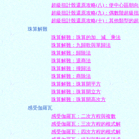
超級扭計骰還原攻略(八)：使中心區朝向
超級扭計骰還原攻略(九)：偶數階超級扭
超級扭計骰還原攻略(十)：其他類型的超
珠算解難
珠算解難：珠算的加、減、乘法
珠算解難：九歸歌與單歸法
珠算解難：歸除法
珠算解難：退商法
珠算解難：撞歸法
珠算解難：商除法
珠算解難：珠算開平方
珠算解難：珠算開立方
珠算解難：珠算開高次方
感受伽羅瓦
感受伽羅瓦：二次方程與複數
感受伽羅瓦：三次方程的根式解
感受伽羅瓦：四次方程的根式解