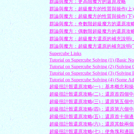
群論與魔方：更高階魔方的還原攻略
群論與魔方：超級魔方的性質與操作(上)
群論與魔方：超級魔方的性質與操作(下)
群論與魔方：奇數階超級魔方的還原攻
群論與魔方：偶數階超級魔方的還原攻
群論與魔方：超級魔方還原的補充說明(
群論與魔方：超級魔方還原的補充說明(
Supercube Links
Tutorial on Supercube Solving (1) (Basic No
Tutorial on Supercube Solving (2) (Solving
Tutorial on Supercube Solving (3) (Solving
Tutorial on Supercube Solving (4) (Some Add
超級扭計骰還原攻略(一)：基本概念和操
超級扭計骰還原攻略(二)：還原首四個中
超級扭計骰還原攻略(三)：還原第五個中
超級扭計骰還原攻略(四)：還原第六個中
超級扭計骰還原攻略(五)：還原首十個邊
超級扭計骰還原攻略(六)：還原其餘兩個
超級扭計骰還原攻略(七)：使角塊和邊區