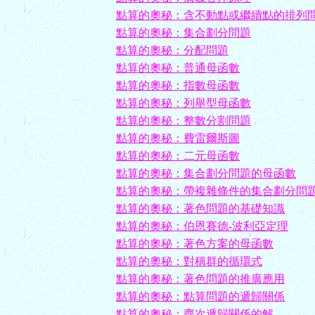
點算的奧秘：含不動點或繼續點的排列
點算的奧秘：集合劃分問題
點算的奧秘：分配問題
點算的奧秘：普通母函數
點算的奧秘：指數母函數
點算的奧秘：列舉型母函數
點算的奧秘：整數分割問題
點算的奧秘：費雷爾斯圖
點算的奧秘：二元母函數
點算的奧秘：集合劃分問題的母函數
點算的奧秘：帶複雜條件的集合劃分問
點算的奧秘：著色問題的基礎知識
點算的奧秘：伯恩賽德-波利亞定理
點算的奧秘：著色方案的母函數
點算的奧秘：對稱群的循環式
點算的奧秘：著色問題的推廣應用
點算的奧秘：點算問題的遞歸關係
點算的奧秘：齊次遞歸關係的解