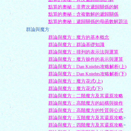
點算的奧秘：非齊次遞歸關係的解
點算的奧秘：含複數解的遞歸關係
點算的奧秘：遞歸關係的母函數解題法
群論與魔方
群論與魔方：魔方的基本概念
群論與魔方：群論基礎知識
群論與魔方：排列的表示法與運算
群論與魔方：魔方操作的表示與運算
群論與魔方：Dan Knights攻略解析(上)
群論與魔方：Dan Knights攻略解析(下)
群論與魔方：魔方花式(上)
群論與魔方：魔方花式(下)
群論與魔方：二階魔方及其還原攻略
群論與魔方：高階魔方的結構與操作
群論與魔方：高階魔方的性質與公式
群論與魔方：五階魔方及其還原攻略
>
群論與魔方：四階魔方及其還原攻略
>